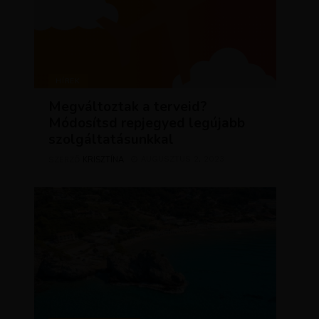
HÍREK
Megváltoztak a terveid?
Módosítsd repjegyed legújabb
szolgáltatásunkkal
KRISZTÍNA
AUGUSZTUS 2, 2023
SZERZŐ