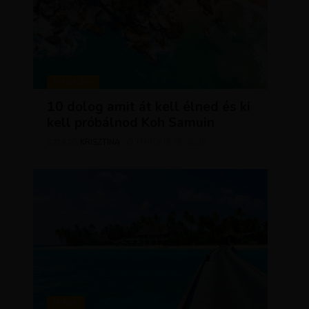
MAGAZIN
10 dolog amit át kell élned és ki
kell próbálnod Koh Samuin
KRISZTÍNA
MÁRCIUS 18, 2026
SZERZŐ
HÍREK