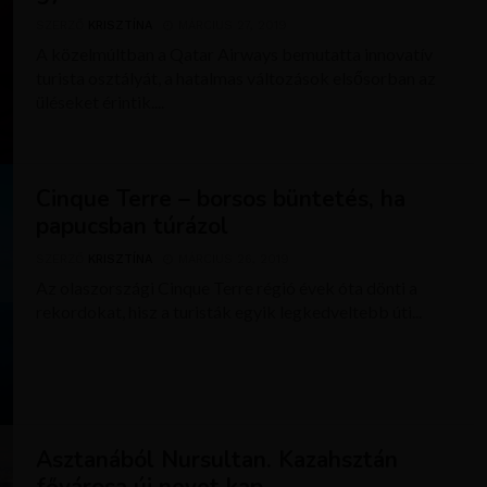
SZERZŐ
KRISZTÍNA
MÁRCIUS 27, 2019
A közelmúltban a Qatar Airways bemutatta innovatív
turista osztályát, a hatalmas változások elsősorban az
üléseket érintik....
Cinque Terre – borsos büntetés, ha
papucsban túrázol
SZERZŐ
KRISZTÍNA
MÁRCIUS 26, 2019
Az olaszországi Cinque Terre régió évek óta dönti a
rekordokat, hisz a turisták egyik legkedveltebb úti...
Asztanából Nursultan. Kazahsztán