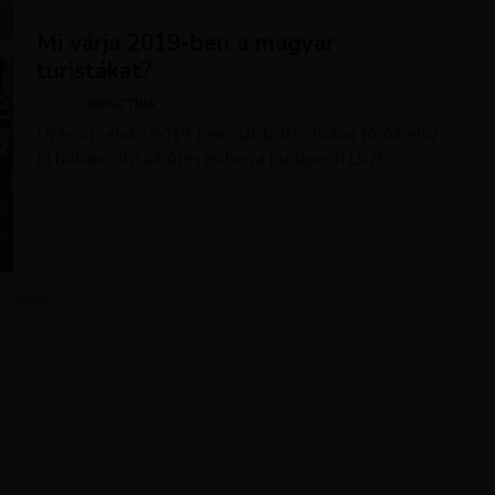
Mi várja 2019-ben a magyar
turistákat?
SZERZŐ
KRISZTÍNA
JANUÁR 16, 2019
Új év, új célok? 2019-ben újabb úti célokat törölhetsz
ki bakancslistádról és ebben a budapesti Liszt...
TÖBB