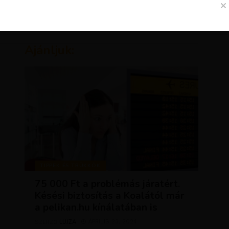
Ajánljuk:
TIPPEK ÉS TRÜKKÖK
75 000 Ft a problémás járatért.
Késési biztosítás a Koalától már
a pelikan.hu kínálatában is
LUJZA
ÁPRILIS 23, 2024
SZERZŐ