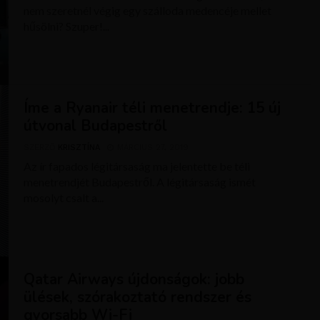
nem szeretnél végig egy szálloda medencéje mellet
hűsölni? Szuper!...
Íme a Ryanair téli menetrendje: 15 új
útvonal Budapestről
SZERZŐ
KRISZTÍNA
MÁRCIUS 27, 2019
Az ír fapados légitársaság ma jelentette be téli
menetrendjét Budapestről. A légitársaság ismét
mosolyt csalt a...
Qatar Airways újdonságok: jobb
ülések, szórakoztató rendszer és
gyorsabb Wi-Fi