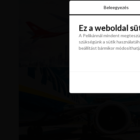
Beleegyezés
Beleegyezés
Ez a weboldal sü
Ez a weboldal sü
A Pelikánnál mindent megteszün
szükségünk a sütik használatáho
A Pelikánnál mindent megteszün
beállítást bármikor módosíthatj
szükségünk a sütik használatáho
beállítást bármikor módosíthatj