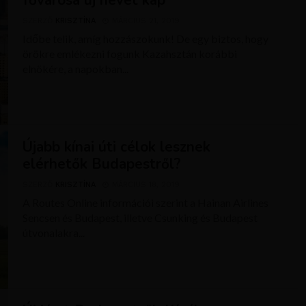
fővárosa új nevet kap
SZERZŐ
KRISZTÍNA
MÁRCIUS 21, 2019
Időbe telik, amíg hozzászokunk! De egy biztos, hogy
örökre emlékezni fogunk Kazahsztán korábbi
elnökére, a napokban...
Újabb kínai úti célok lesznek
elérhetők Budapestről?
SZERZŐ
KRISZTÍNA
MÁRCIUS 18, 2019
A Routes Online információi szerint a Hainan Airlines
Sencsen és Budapest, illetve Csunking és Budapest
útvonalakra...