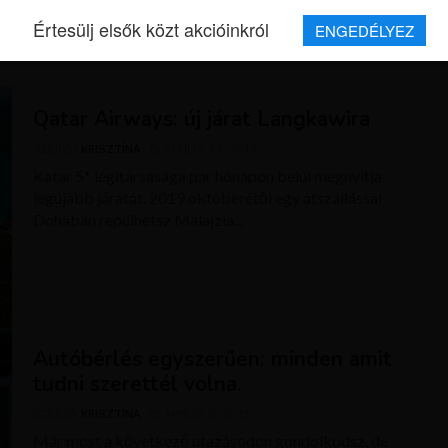
Értesülj elsők közt akcióinkról
ENGEDÉLYEZ
REPJEGYEK
MAGAZIN
UTAZÁSOK
HÍREK
RÓLUNK
Qatar Airways: új járat Langkawira
SZERZŐ
KRISZTÍNA
ÁPRILIS 24, 2019
Katar 5* légitársasága pár hónapon belül megnyitja
legújabb járatát. 2019 októberétől egy átszállással
Dohában repülhetsz Malajzia...
Autóbérlés egyszerűen: minden amit
tudni szerettél volna.
SZERZŐ
KRISZTÍNA
ÁPRILIS 2, 2019
Már most a következő utazásodon gondolkodsz, de