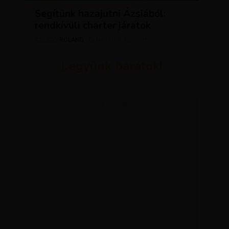
Segítünk hazajutni Ázsiából:
rendkívüli charter járatok
ROLAND
MÁRCIUS 10, 2026
SZERZŐ
Legyünk barátok!
ADVERTISEMENT