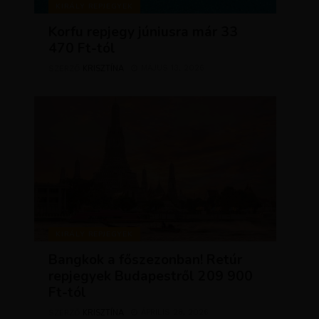
KIRÁLY REPJEGYEK
Korfu repjegy júniusra már 33
470 Ft-tól
KRISZTÍNA
MÁJUS 13, 2026
SZERZŐ
KIRÁLY REPJEGYEK
Bangkok a főszezonban! Retúr
repjegyek Budapestről 209 900
Ft-tól
KRISZTÍNA
ÁPRILIS 28, 2026
SZERZŐ