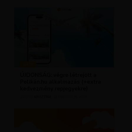
HÍREK
ÚJDONSÁG: végre létrejött a
Pelikán.hu alkalmazás (+extra
kedvezmény repjegyekre)
KRISZTÍNA
MÁRCIUS 11, 2024
SZERZŐ