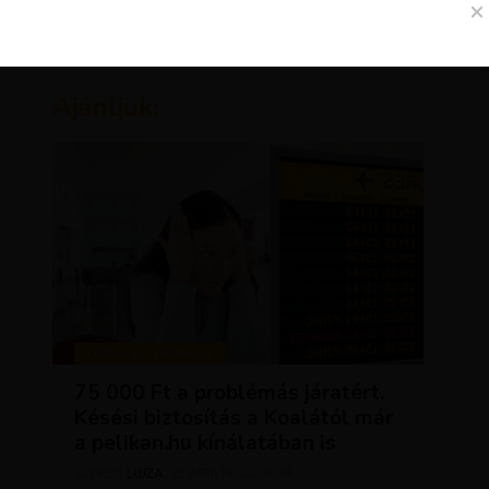
Ajánljuk:
TIPPEK ÉS TRÜKKÖK
75 000 Ft a problémás járatért.
Késési biztosítás a Koalától már
a pelikan.hu kínálatában is
LUJZA
ÁPRILIS 23, 2024
SZERZŐ