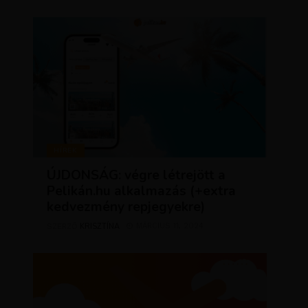
HÍREK
ÚJDONSÁG: végre létrejött a
Pelikán.hu alkalmazás (+extra
kedvezmény repjegyekre)
KRISZTÍNA
MÁRCIUS 11, 2024
SZERZŐ