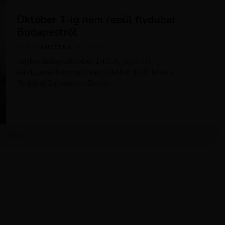
Október 1-ig nem repül flydubai
Budapestről
SZERZŐ
KRISZTÍNA
MÁJUS 24, 2019
Legkorábban október 1-től A foglalási
rendszerekben már csak október 1-től lehet a
flydubai Budapest – Dubaj...
TÖBB