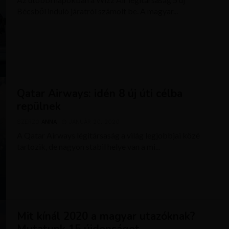
Bécsből induló járatról számolt be. A magyar...
Qatar Airways: idén 8 új úti célba
repülnek
SZERZŐ
ANNA
JANUÁR 20, 2020
A Qatar Airways légitársaság a világ legjobbjai közé
tartozik, de nagyon stabil helye van a mi...
Mit kínál 2020 a magyar utazóknak?