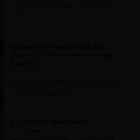
Konkrétan a Ryanair Budapest Míkonosz járatára
gondolunk, amely...
Budapestről utazók, figyeljetek!
Airbus 220-300 gépekkel ünnepel az
EgyptAir.
SZERZŐ
ANNA
JANUÁR 31, 2020
Kedves Olvasónk! Papírcsákót fel, buborékokat a
poharadba, ünnepi cikket olvasol éppen. Most nem
Pelikános évfordulóról van...
5 új Wizz Air járat Bécsből
SZERZŐ
KRISZTÍNA
JANUÁR 20, 2020
Az utóbbi napokban a Wizz Air légitársaság 5 új