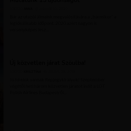
Mutatunk 15 újdonságot
SZERZŐ
ANNA
JANUÁR 10, 2020
Bár az utazói álmaink megvalósítására a „bármikor” a
legideálisabb időpont, 2020 azért nagyon is
versenyképes lesz...
Új közvetlen járat Szöulba!
SZERZŐ
KRISZTÍNA
JÚLIUS 29, 2019
Jó híreink vannak Repjegykirályok! Szeptember
végétől heti három közvetlen járatot indít a LOT
Polish Airlines Budapestről...