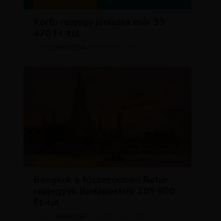
KIRÁLY REPJEGYEK
Korfu repjegy júniusra már 33
470 Ft-tól
KRISZTÍNA
MÁJUS 13, 2026
SZERZŐ
KIRÁLY REPJEGYEK
Bangkok a főszezonban! Retúr
repjegyek Budapestről 209 900
Ft-tól
KRISZTÍNA
ÁPRILIS 28, 2026
SZERZŐ