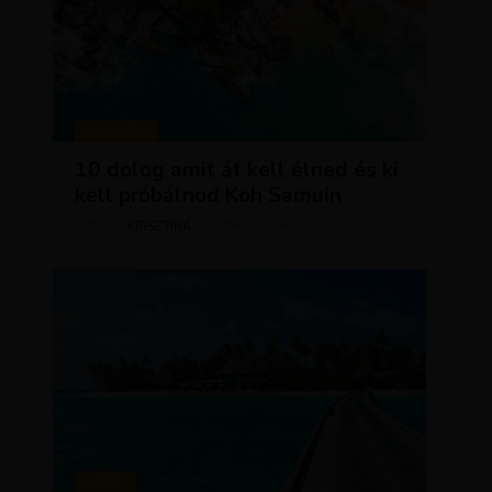
MAGAZIN
10 dolog amit át kell élned és ki
kell próbálnod Koh Samuin
KRISZTÍNA
MÁRCIUS 18, 2026
SZERZŐ
HÍREK