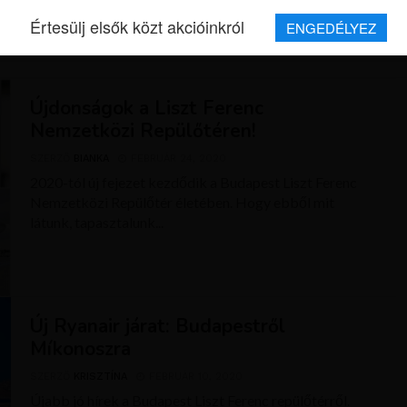
Értesülj elsők közt akcióinkról
ENGEDÉLYEZ
REPJEGYEK
MAGAZIN
UTAZÁSOK
HÍREK
RÓLUNK
Újdonságok a Liszt Ferenc
Nemzetközi Repülőtéren!
SZERZŐ
BIANKA
FEBRUÁR 24, 2020
2020-tól új fejezet kezdődik a Budapest Liszt Ferenc
Nemzetközi Repülőtér életében. Hogy ebből mit
látunk, tapasztalunk...
Új Ryanair járat: Budapestről
Míkonoszra
SZERZŐ
KRISZTÍNA
FEBRUÁR 10, 2020
Újabb jó hírek a Budapest Liszt Ferenc repülőtérről.