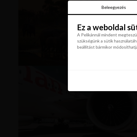
Beleegyezés
Beleegyezés
Ez a weboldal sü
Ez a weboldal sü
A Pelikánnál mindent megteszün
szükségünk a sütik használatáho
A Pelikánnál mindent megteszün
beállítást bármikor módosíthatj
szükségünk a sütik használatáho
beállítást bármikor módosíthatj