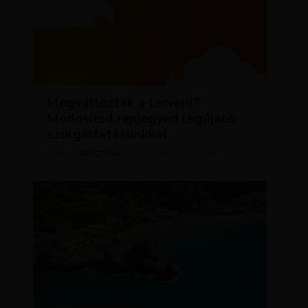
HÍREK
Megváltoztak a terveid?
Módosítsd repjegyed legújabb
szolgáltatásunkkal
KRISZTÍNA
AUGUSZTUS 2, 2023
SZERZŐ