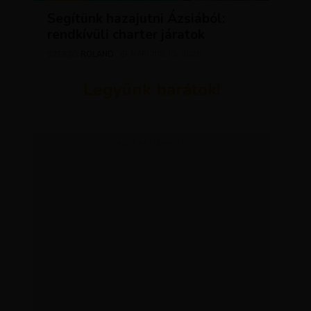
Segítünk hazajutni Ázsiából:
rendkívüli charter járatok
ROLAND
MÁRCIUS 10, 2026
SZERZŐ
Legyünk barátok!
ADVERTISEMENT