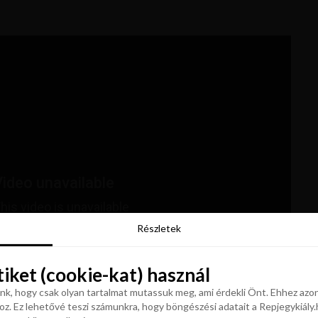
Részletek
Részletek
tiket (cookie-kat) használ
tiket (cookie-kat) használ
k, hogy csak olyan tartalmat mutassuk meg, ami érdekli Önt. Ehhez azon
z. Ez lehetővé teszi számunkra, hogy böngészési adatait a Repjegykiály.h
k, hogy csak olyan tartalmat mutassuk meg, ami érdekli Önt. Ehhez azon