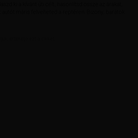
aszd ki a kívánt úti célt, hasonlítsd össze az árakat,
 autót máris felveheted a reptéren. Bizony, barátok
rjük, értékelje ezt a cikket.