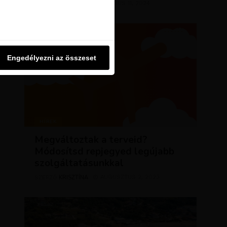
KRISZTÍNA
MÁRCIUS 11, 2024
SZERZŐ
u oldalon használjuk. Ezt a
Engedélyezni az összeset
Engedélyezni az összeset
HÍREK
Megváltoztak a terveid?
Módosítsd repjegyed legújabb
szolgáltatásunkkal
KRISZTÍNA
AUGUSZTUS 2, 2023
SZERZŐ