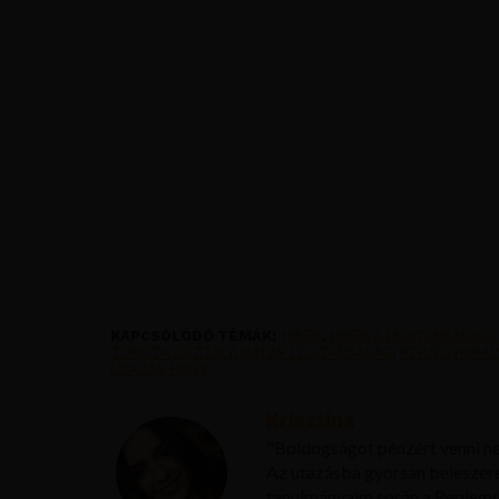
KAPCSOLÓDÓ TÉMÁK:
HIREK
,
HIREK A LEGITARSASAG
TURISTA OSZTALY
,
QATAR LÉGITÁRSASÁG
,
REPJEGYKIRAL
UTAZAS HIREK
Krisztína
"Boldogságot pénzért venni ne
Az utazásba gyorsan beleszer
tanulmányaim során a Repjegy