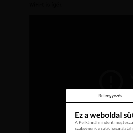
WiFi-t is ígér.
Beleegyezés
Beleegyezés
Ez a weboldal sü
Ez a weboldal sü
A Pelikánnál mindent megteszün
szükségünk a sütik használatáho
A Pelikánnál mindent megteszün