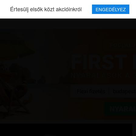
Értesülj elsők közt akcióinkról
ENGEDÉLYEZ
REPJEGYEK
MAGAZIN
UTAZÁSOK
HÍREK
RÓLUNK