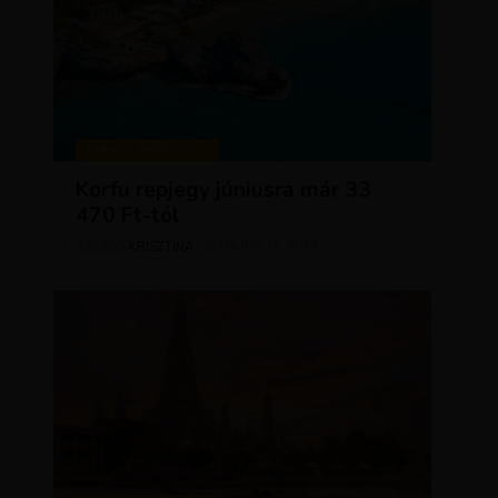
KIRÁLY REPJEGYEK
Korfu repjegy júniusra már 33
470 Ft-tól
KRISZTÍNA
MÁJUS 13, 2026
SZERZŐ