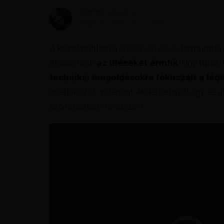
Szerző
Krisztína
Megjelent
március 27, 2019
A közelmúltban a
Qatar Airways
bemutatta i
elsősorban
az üléseket érintik
. Úgy tűnik
technikai megoldásokra fókuszált a légi
csatlakozót, valamint 4K képernyőt, így az
szórakoztató rendszert.