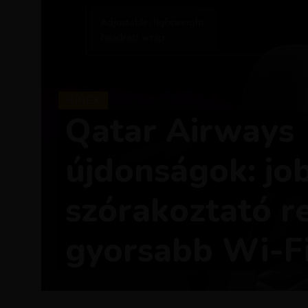
HÍREK
Qatar Airways
újdonságok: job
szórakoztató r
gyorsabb Wi-F