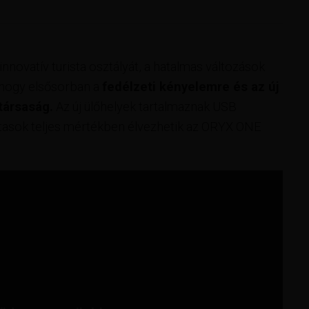
nnovatív turista osztályát, a hatalmas változások
, hogy elsősorban a
fedélzeti kényelemre és az új
társaság.
Az új ülőhelyek tartalmaznak USB
 utasok teljes mértékben élvezhetik az ORYX ONE