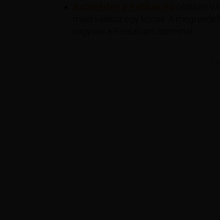
Autóbérlés a Pelikan.hu
oldalon! Vál
majd válassz egy kocsit. A megrendelt
vagyunk a Rentalcars.com-mal.
Ké