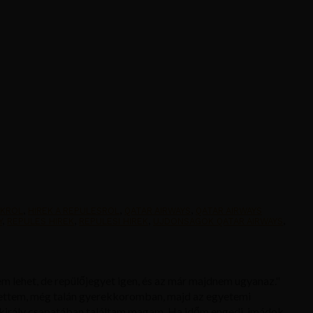
OKROL
,
HIREK A REPULESROL
,
QATAR AIRWAYS
,
QATAR AIRWAYS
Y
,
REPULES HIREK
,
REPULESI HIREK
,
UJDONSAGOK QATAR AIRWAYS
,
m lehet, de repülőjegyet igen, és az már majdnem ugyanaz."
ettem, még talán gyerekkoromban, majd az egyetemi
király csapatában találtam magam. Ha időm engedi, imádok