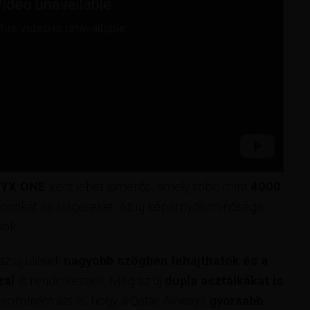
YX ONE
-ként lehet ismerős, amely több mint
4000
űsorokat és slágereket. Az új képernyők minősége
mok.
z új ülések
nagyobb szögben lehajthatók és a
zal
is rendelkeznek. Még az új
dupla asztalkákat is
 sorolnám azt is, hogy a Qatar Airways
gyorsabb