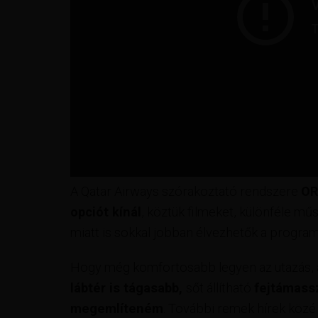
A Qatar Airways szórakoztató rendszere
OR
opciót kínál
, köztük filmeket, különféle m
miatt is sokkal jobban élvezhetők a progra
Hogy még komfortosabb legyen az utazás, a
lábtér is tágasabb,
sőt állítható
fejtámass
megemlíteném
. További remek hírek közé