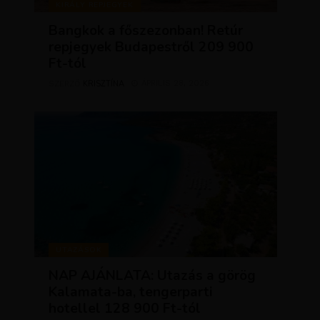
KIRÁLY REPJEGYEK
Bangkok a főszezonban! Retúr
repjegyek Budapestről 209 900
Ft-tól
KRISZTÍNA
ÁPRILIS 28, 2026
SZERZŐ
UTAZÁSOK
NAP AJÁNLATA: Utazás a görög
Kalamata-ba, tengerparti
hotellel 128 900 Ft-tól