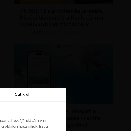
TIPPEK ÉS TRÜKKÖK
75 000 Ft a problémás járatért.
Késési biztosítás a Koalától már
a pelikan.hu kínálatában is
LUJZA
ÁPRILIS 23, 2024
SZERZŐ
Sütikről
Sütikről
HÍREK
ÚJDONSÁG: végre létrejött a
Pelikán.hu alkalmazás (+extra
ban a hozzájárulására van
kedvezmény repjegyekre)
u oldalon használjuk. Ezt a
ban a hozzájárulására van