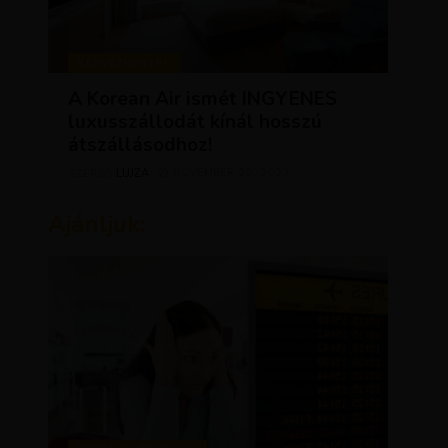
KEDVEZMÉNYEK
A Korean Air ismét INGYENES
luxusszállodát kínál hosszú
átszállásodhoz!
LUJZA
NOVEMBER 20, 2023
SZERZŐ
Ajánljuk: