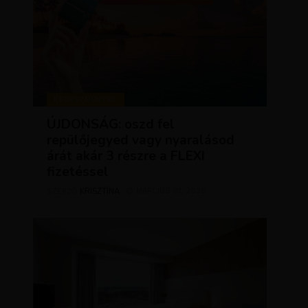
KEDVEZMÉNYEK
ÚJDONSÁG: oszd fel
repülőjegyed vagy nyaralásod
árát akár 3 részre a FLEXI
fizetéssel
KRISZTÍNA
MÁRCIUS 31, 2025
SZERZŐ