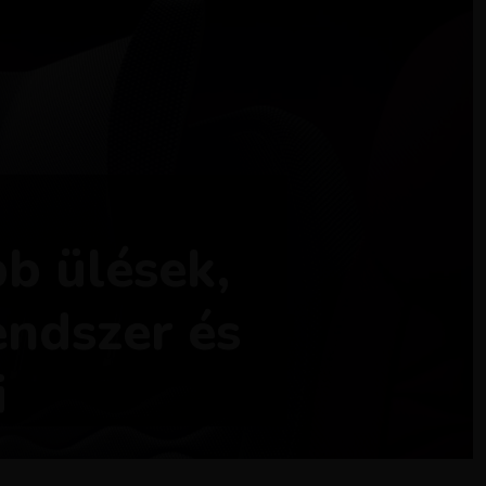
b ülések,
endszer és
i