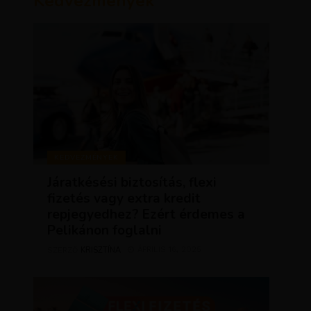
Kedvezmények
KEDVEZMÉNYEK
Járatkésési biztosítás, flexi
fizetés vagy extra kredit
repjegyedhez? Ezért érdemes a
Pelikánon foglalni
KRISZTÍNA
ÁPRILIS 16, 2025
SZERZŐ