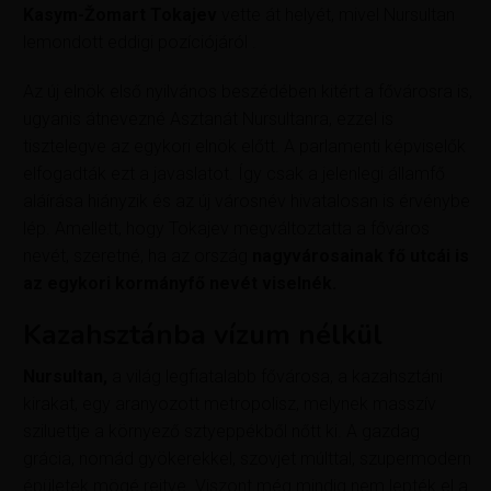
Kasym-Žomart Tokajev
vette át helyét, mivel Nursultan
lemondott eddigi pozíciójáról .
Az új elnök első nyilvános beszédében kitért a fővárosra is,
ugyanis átnevezné Asztanát Nursultanra, ezzel is
tisztelegve az egykori elnök előtt. A parlamenti képviselők
elfogadták ezt a javaslatot. Így csak a jelenlegi államfő
aláírása hiányzik és az új városnév hivatalosan is érvénybe
lép. Amellett, hogy Tokajev megváltoztatta a főváros
nevét, szeretné, ha az ország
nagyvárosainak fő utcái is
az egykori kormányfő nevét viselnék.
Kazahsztánba vízum nélkül
Nursultan,
a világ legfiatalabb fővárosa, a kazahsztáni
kirakat, egy aranyozott metropolisz, melynek masszív
sziluettje a környező sztyeppékből nőtt ki. A gazdag
grácia, nomád gyökerekkel, szovjet múlttal, szupermodern
épületek mögé rejtve. Viszont még mindig nem lepték el a