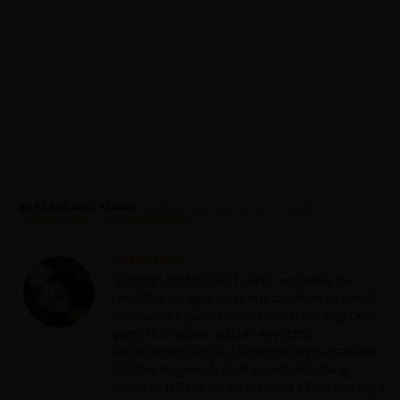
KAPCSOLÓDÓ TÉMÁK:
ASTANA
,
ASZTANA
,
NURSULTAN
,
NURSULTAN
KAZAHSZTAN
,
UJ NEV KAZAHSZTAN
Krisztína
"Boldogságot pénzért venni nem lehet, de
repülőjegyet igen, és az már majdnem ugyanaz."
Az utazásba gyorsan beleszerettem, még talán
gyerekkoromban, majd az egyetemi
tanulmányaim során a Repjegykirály csapatában
találtam magam. Ha időm engedi, imádok új
helyeket felfedezni, de számomra Olaszország a