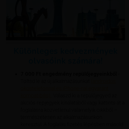
Különleges kedvezmények
olvasóink számára!
7 000 Ft engedmény repülőjegyeinkből
-
Töltsd le az új alkalmazásunkat
(androidos
okostelefonnal és iPhone-nal egyaránt
kompatibilis).
. Válaszd ki a repülőjegyed az
akciós repjegyek kínálatából vagy kattints át a
foglalásra közvetlenül valamelyik cikkből –
természetesen az alkalmazásunkon
keresztül. A foglalás fizetés lépésben másold