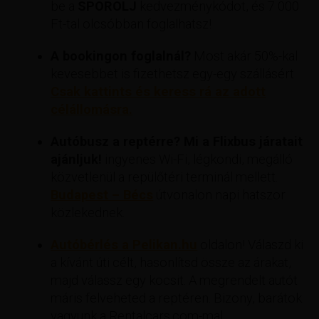
be a
SPOROLJ
kedvezménykódot, és 7 000
Ft-tal olcsóbban foglalhatsz!
A bookingon foglalnál?
Most akár 50%-kal
kevesebbet is fizethetsz egy-egy szállásért
Csak kattints és keress rá az adott
célállomásra.
Autóbusz a reptérre? Mi a Flixbus járatait
ajánljuk!
ingyenes Wi-Fi, légkondi, megálló
közvetlenül a repülőtéri terminál mellett.
Budapest – Bécs
útvonalon napi hatszor
közlekednek.
Autóbérlés a Pelikan.hu
oldalon! Válaszd ki
a kívánt úti célt, hasonlítsd össze az árakat,
majd válassz egy kocsit. A megrendelt autót
máris felveheted a reptéren. Bizony, barátok
vagyunk a Rentalcars.com-mal.