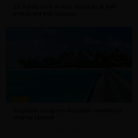
10 dolog amit át kell élned és ki kell
próbálnod Koh Samuin
HÍREK
Segítünk hazajutni Ázsiából: rendkívüli
charter járatok
ADVERTISEMENT