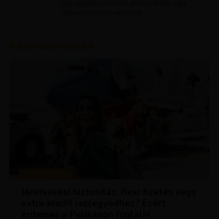
legnagyobb szerelem, ahova mindig nagy
lelkesedéssel térek vissza.
Kedvezmények
KEDVEZMÉNYEK
Járatkésési biztosítás, flexi fizetés vagy
extra kredit repjegyedhez? Ezért
érdemes a Pelikánon foglalni