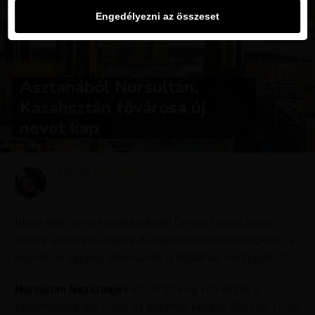
Engedélyezni az összeset
HÍREK
Asztanából Nursultan.
Kazahsztán fővárosa új
nevet kap
Szerző
Krisztína
Megjelent
március 21, 2019
Időbe telik, amíg hozzászokunk! De egy biztos, hogy
örökre emlékezni fogunk Kazahsztán korábbi elnökére, a
napokban ugyanis átneveznék a hatalmas metropoliszt.
Nursultan Nazarbajev
közel 30 évig volt elnök, a
függetlenség óta ő volt az egyetlen vezető. Március 19-én