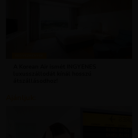
KEDVEZMÉNYEK
A Korean Air ismét INGYENES
luxusszállodát kínál hosszú
átszállásodhoz!
Ajánljuk: