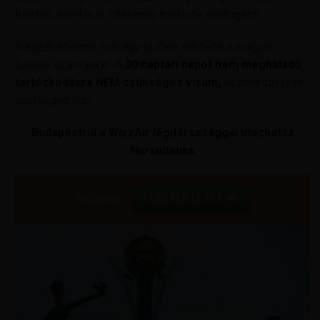
turisták, ezért is jó ötlet még most ide ellátogatni.
A kazah főváros már egy jó ideje elérhető a magyar
turisták számára is. A
30 naptári napot nem meghaladó
tartózkodásra NEM szükséges vízum,
viszont útlevélre
szükséged lesz.
Budapestről a WizzAir légitársasággal utazhatsz
Nursultanba
FOGLALD LE ITT
Repjegy