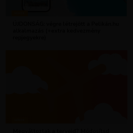
HÍREK
ÚJDONSÁG: végre létrejött a Pelikán.hu
alkalmazás (+extra kedvezmény
repjegyekre)
HÍREK
Megváltoztak a terveid? Módosítsd