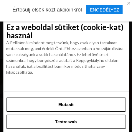
×
Új Repjegykirály alkalmazás
Értesülj elsők közt akcióinkról
ENGEDÉLYEZ
Beleegyezés
Beleegyezés
Részletek
Részletek
Sütikről
Sütikről
Telepítés
Aktuális hírek, cikkek és TOP utazási
ajánlatok egy kattintásnyira.
Ez a weboldal sütiket (cookie-kat)
Ez a weboldal sütiket (cookie-kat)
használ
használ
A Pelikánnál mindent megteszünk, hogy csak olyan tartalmat
A Pelikánnál mindent megteszünk, hogy csak olyan tartalmat
mutassuk meg, ami érdekli Önt. Ehhez azonban a hozzájárulására
mutassuk meg, ami érdekli Önt. Ehhez azonban a hozzájárulására
van szükségünk a sütik használatához. Ez lehetővé teszi
van szükségünk a sütik használatához. Ez lehetővé teszi
számunkra, hogy böngészési adatait a Repjegykiály.hu oldalon
számunkra, hogy böngészési adatait a Repjegykiály.hu oldalon
használjuk. Ezt a beállítást bármikor módosíthatja vagy
használjuk. Ezt a beállítást bármikor módosíthatja vagy
kikapcsolhatja.
kikapcsolhatja.
Elutasít
Elutasít
Testreszab
Testreszab
Engedélyezni az összeset