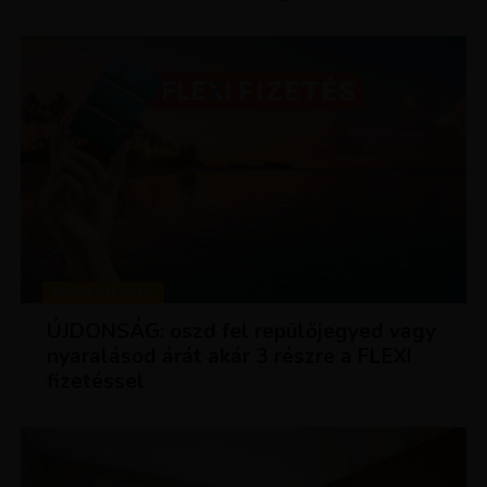
KEDVEZMÉNYEK
ÚJDONSÁG: oszd fel repülőjegyed vagy
nyaralásod árát akár 3 részre a FLEXI
fizetéssel