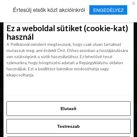
×
Új Repjegykirály alkalmazás
Értesülj elsők közt akcióinkról
ENGEDÉLYEZ
Beleegyezés
Beleegyezés
Részletek
Részletek
Sütikről
Sütikről
Telepítés
Aktuális hírek, cikkek és TOP utazási
ajánlatok egy kattintásnyira.
Ez a weboldal sütiket (cookie-kat)
Ez a weboldal sütiket (cookie-kat)
használ
használ
A Pelikánnál mindent megteszünk, hogy csak olyan tartalmat
A Pelikánnál mindent megteszünk, hogy csak olyan tartalmat
mutassuk meg, ami érdekli Önt. Ehhez azonban a hozzájárulására
mutassuk meg, ami érdekli Önt. Ehhez azonban a hozzájárulására
van szükségünk a sütik használatához. Ez lehetővé teszi
van szükségünk a sütik használatához. Ez lehetővé teszi
számunkra, hogy böngészési adatait a Repjegykiály.hu oldalon
számunkra, hogy böngészési adatait a Repjegykiály.hu oldalon
használjuk. Ezt a beállítást bármikor módosíthatja vagy
használjuk. Ezt a beállítást bármikor módosíthatja vagy
kikapcsolhatja.
kikapcsolhatja.
Elutasít
Elutasít
Testreszab
Testreszab
Engedélyezni az összeset