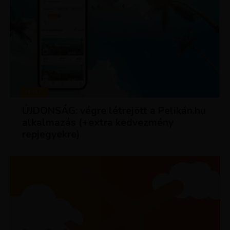
HÍREK
ÚJDONSÁG: végre létrejött a Pelikán.hu
alkalmazás (+extra kedvezmény
repjegyekre)