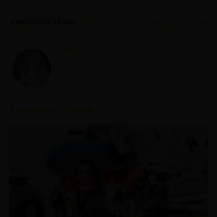
KAPCSOLÓDÓ TÉMÁK:
FEATURED
,
ISZTAMBUL
,
ISZTAMBUL LATNIVALOK
,
ISZTAMBUL REPJEGY
,
REPJEGYKIRALY
,
RETUR REPJEGY ISZTAMBULBA
Dori
Kedvezmények