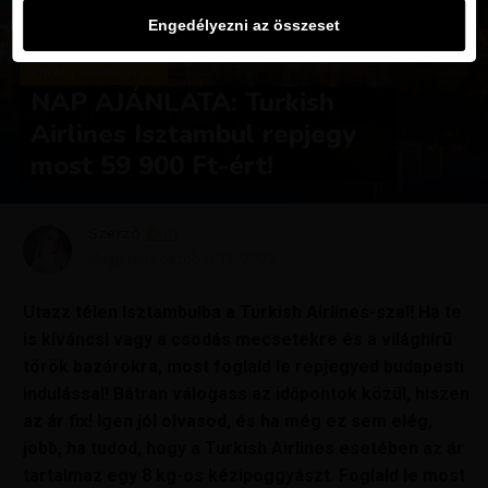
Engedélyezni az összeset
KIRÁLY REPJEGYEK
NAP AJÁNLATA: Turkish
Airlines Isztambul repjegy
most 59 900 Ft-ért!
Szerző
Dori
Megjelent
október 13, 2022
Utazz télen Isztambulba a Turkish Airlines-szal! Ha te
is kíváncsi vagy a csodás mecsetekre és a világhírű
török bazárokra, most foglald le repjegyed budapesti
indulással! Bátran válogass az időpontok közül, hiszen
az ár fix! Igen jól olvasod, és ha még ez sem elég,
jobb, ha tudod, hogy a Turkish Airlines esetében az ár
tartalmaz egy 8 kg-os kézipoggyászt. Foglald le most