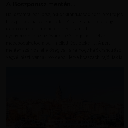
A Boszporusz mentén…
Ha Isztambulban jársz, akkor kirándulásod nem lehet teljes
boszporuszi hajókázás nélkül. A hajókiránduláson egy
újabb oldaláról ismerheted meg a várost:
gyönyörködhetsz az óváros szépségeiben, illetve
megcsodálhatod a part melletti épületeket is. A part
mentén számos lehetőség van arra, hogy hajókiránduláson
vegyél részt, vannak rövidebb, illetve hosszabb hajóutak is.