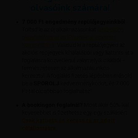
olvasóink számára!
7 000 Ft engedmény repülőjegyeinkből
-
Töltsd le az új alkalmazásunkat
(androidos
okostelefonnal és iPhone-nal egyaránt
kompatibilis).
. Válaszd ki a repülőjegyed az
akciós repjegyek kínálatából vagy kattints át a
foglalásra közvetlenül valamelyik cikkből –
természetesen az alkalmazásunkon
keresztül. A foglalás fizetés lépésben másold
be a
SPOROLJ
kedvezménykódot, és 7 000
Ft-tal olcsóbban foglalhatsz!
A bookingon foglalnál?
Most akár 50%-kal
kevesebbet is fizethetsz egy-egy szállásért
Csak kattints és keress rá az adott
célállomásra.