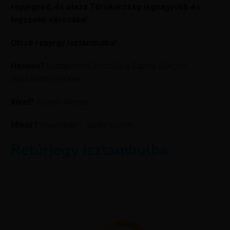
repjegyed, és utazz Törökország legnagyobb és
legszebb városába!
Olcsó repjegy Isztambulba!
Honnan?
Budapestről, Bécsből a Sabiha Gökçen
repülőtérre repülnek
Kivel?
Turkish Airlines
Mikor?
november – április között
Retúrjegy Isztambulba