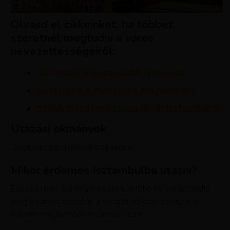
Olvasd el cikkeinket, ha többet
szeretnél megtudni a város
nevezettességeiről:
Isztambul legismertebb látnivalói
Mi rejtőzik a mecsetek árnyékában?
Szebb videót még nem láttál Isztambulról
Utazási okmányok
Törökországba útlevél szükséges.
Mikor érdemes Isztambulba utazni?
Egész évben. Bár nyáron sokkalta több turista látogatja
meg a várost, azonban a tavaszi, az őszi hónapok is
teljesen megfelelőek a városnézésre.