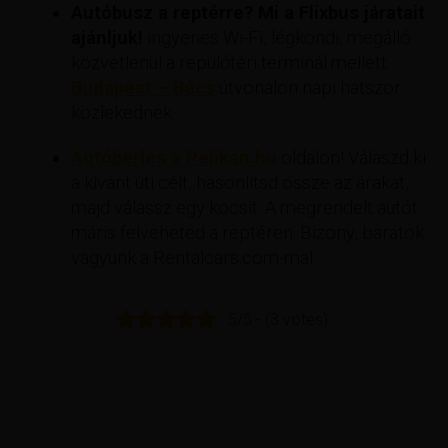
Autóbusz a reptérre? Mi a Flixbus járatait
ajánljuk!
ingyenes Wi-Fi, légkondi, megálló
közvetlenül a repülőtéri terminál mellett.
Budapest – Bécs
útvonalon napi hatszor
közlekednek.
Autóbérlés a Pelikan.hu
oldalon! Válaszd ki
a kívánt úti célt, hasonlítsd össze az árakat,
majd válassz egy kocsit. A megrendelt autót
máris felveheted a reptéren. Bizony, barátok
vagyunk a Rentalcars.com-mal.
5/5 - (3 votes)