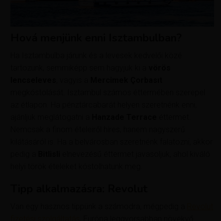
Hová menjünk enni Isztambulban?
Ha Isztambulba járunk és a levesek kedvelői közé
tartozunk, semmiképp sem hagyjuk ki a
vörös
lencseleves
, vagyis a
Mercimek Çorbasıt
megkóstolását. Isztambul számos éttermében szerepel
az étlapon. Ha pénztárcabarát helyen szeretnénk enni,
ajánljuk meglátogatni a
Hanzade Terrace
éttermet.
Nemcsak a finom ételeiről híres, hanem nagyszerű
kilátásáról is. Ha a belvárosban szeretnénk falatozni, akkor
pedig a
Bitlisli
elnevezésű éttermet javasoljuk, ahol kiváló
helyi török ételeket kóstolhatunk meg.
Tipp alkalmazásra: Revolut
Van egy hasznos tippünk a számodra, mégpedig a
Revolut
fizetési szolgáltatás
, Európa leggyorsabban növekvő