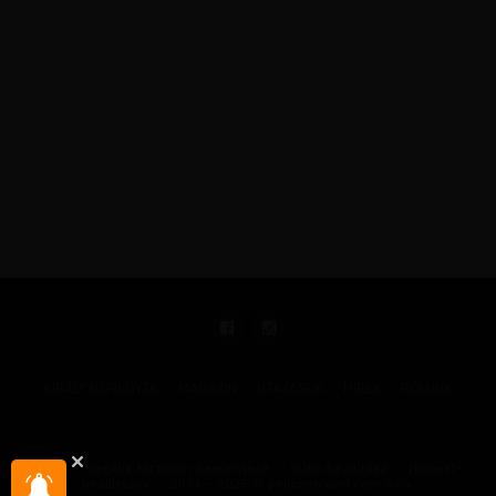
KIRÁLY REPJEGYEK
MAGAZIN
UTAZÁSOK
HÍREK
RÓLUNK
GYIK
Illegális tartalom bejelentése
Sütik beállítása
Hírlevél-
beállítások
2004 - 2025 © pelicantravel.com s.r.o.