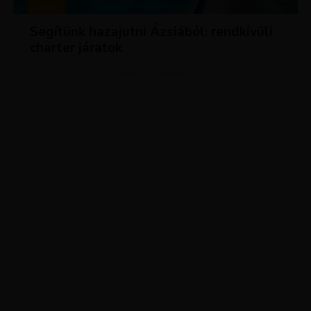
HÍREK
Segítünk hazajutni Ázsiából: rendkívüli
charter járatok
ADVERTISEMENT