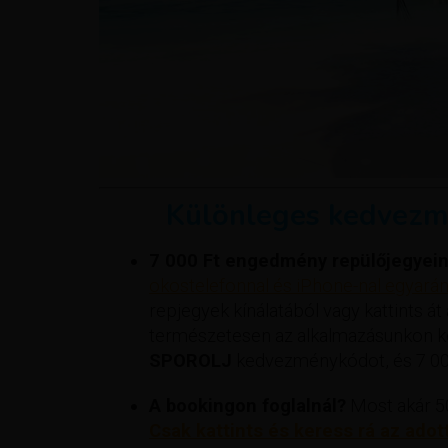
Különleges kedvezm
7 000 Ft engedmény repülőjegyein
okostelefonnal és iPhone-nal egyaránt
repjegyek kínálatából vagy kattints át
természetesen az alkalmazásunkon ker
SPOROLJ
kedvezménykódot, és 7 000
A bookingon foglalnál?
Most akár 50
Csak kattints és keress rá az adot