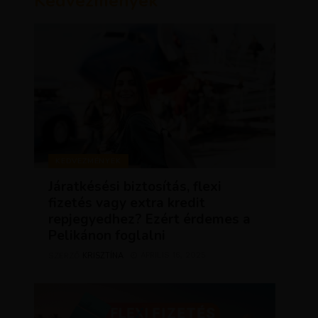
Kedvezmények
KEDVEZMÉNYEK
Járatkésési biztosítás, flexi
fizetés vagy extra kredit
repjegyedhez? Ezért érdemes a
Pelikánon foglalni
KRISZTÍNA
ÁPRILIS 16, 2025
SZERZŐ