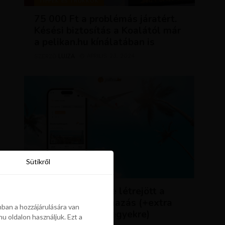
TIPPEK ÉS TRÜKKÖK
75 000 Ft a problémás járatért.
Késési biztosítás a Koalától már
a pelikan.hu kínálatában is
LUJZA
ÁPRILIS 23, 2024
SZERZŐ
Sütikről
Sütikről
HÍREK
ÚJDONSÁG: végre létrejött a
Pelikán.hu alkalmazás (+extra
ban a hozzájárulására van
kedvezmény repjegyekre)
u oldalon használjuk. Ezt a
ban a hozzájárulására van