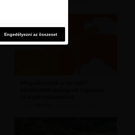
KRISZTÍNA
MÁRCIUS 11, 2024
SZERZŐ
u oldalon használjuk. Ezt a
Engedélyezni az összeset
Engedélyezni az összeset
HÍREK
Megváltoztak a terveid?
Módosítsd repjegyed legújabb
szolgáltatásunkkal
KRISZTÍNA
AUGUSZTUS 2, 2023
SZERZŐ