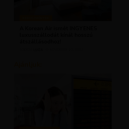
KEDVEZMÉNYEK
A Korean Air ismét INGYENES
luxusszállodát kínál hosszú
átszállásodhoz!
LUJZA
NOVEMBER 20, 2023
SZERZŐ
Ajánljuk: