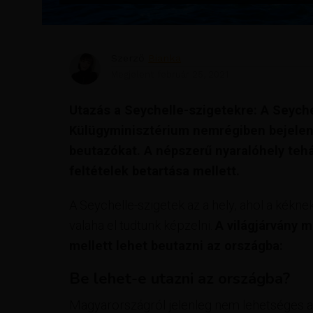
Szerző
Bianka
Megjelent
február 25, 2021
Utazás a Seychelle-szigetekre: A Seych
Külügyminisztérium nemrégiben bejelente
beutazókat. A népszerű nyaralóhely tehát 
feltételek betartása mellett.
A Seychelle-szigetek az a hely, ahol a kékne
valaha el tudtunk képzelni.
A világjárvány 
mellett lehet beutazni az országba:
Be lehet-e utazni az országba?
Magyarországról jelenleg nem lehetséges a