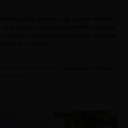
ldalon
érhető el.
rokkal tudják igazolni, hogy a Covid-19 elleni
e 72 óránál nem régebbi negatív PCR tesztet is
l és érkezési országuktól függetlenül szabadon
hatnak az országba.
 megkezdése előtt (check-in)
maximum 72 óránál
endelkezniük.
e kell regisztrálniuk
az alábbi oldalon
.