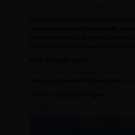
lista, amelyet hetente frissítenek az
alábbi o
Azon beutazók azonban, akik hiteles papí
oltás mindkét adagját megkapták, illetv
fel tudnak mutatni, állampolgárságuktó
és karanténkötelezettség nélkül beutaz
Kell-e teszt?
Igen!
A légi úton érkező utasoknak már az utazás
nem régebbi negatív PCR-teszttel
kell r
Kell-e regisztrálni?
Igen!
A belépéshez az utasoknak előzetesen on-lin