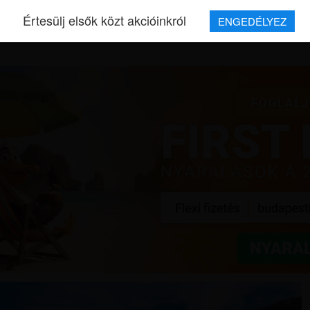
Értesülj elsők közt akcióinkról
ENGEDÉLYEZ
REPJEGYEK
MAGAZIN
UTAZÁSOK
HÍREK
RÓLUNK