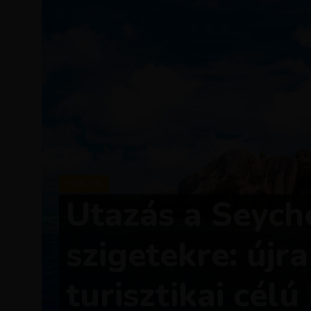
HÍREK
Utazás a Seych
szigetekre: újr
turisztikai cél