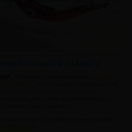
ények olvasóink számára!
kből
- Töltsd le az új alkalmazásunkat
(androidos
 kompatibilis).
. Válaszd ki a repülőjegyed az akciós
 a foglalásra közvetlenül valamelyik cikkből –
esztül. A foglalás fizetés lépésben másold be a
 Ft-tal olcsóbban foglalhatsz!
%-kal kevesebbet is fizethetsz egy-egy szállásért
t célállomásra.