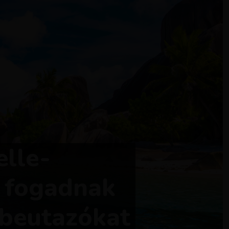
elle-
a fogadnak
ú beutazókat