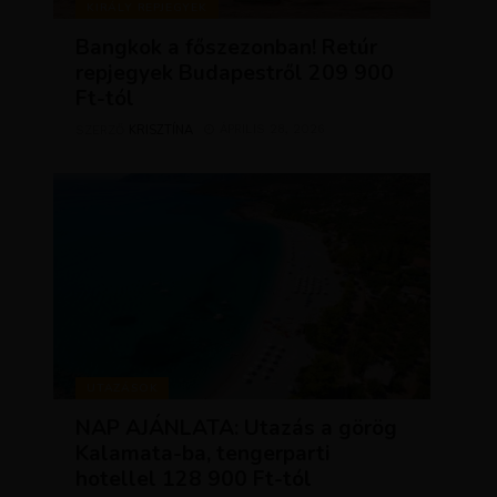
KIRÁLY REPJEGYEK
Bangkok a főszezonban! Retúr
repjegyek Budapestről 209 900
Ft-tól
KRISZTÍNA
ÁPRILIS 28, 2026
SZERZŐ
UTAZÁSOK
NAP AJÁNLATA: Utazás a görög
Kalamata-ba, tengerparti
hotellel 128 900 Ft-tól