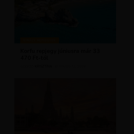
KIRÁLY REPJEGYEK
Korfu repjegy júniusra már 33
470 Ft-tól
KRISZTÍNA
MÁJUS 13, 2026
SZERZŐ