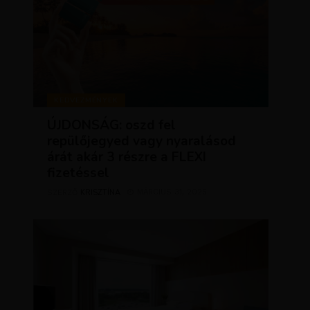
KEDVEZMÉNYEK
ÚJDONSÁG: oszd fel
repülőjegyed vagy nyaralásod
árát akár 3 részre a FLEXI
fizetéssel
KRISZTÍNA
MÁRCIUS 31, 2025
SZERZŐ