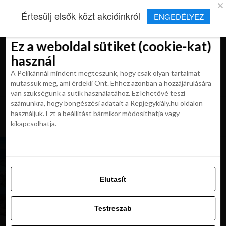
×
Új Repjegykirály alkalmazás
Értesülj elsők közt akcióinkról
ENGEDÉLYEZ
Beleegyezés
Beleegyezés
Részletek
Részletek
Sütikről
Sütikről
Telepítés
Aktuális hírek, cikkek és TOP utazási
ajánlatok egy kattintásnyira.
Ez a weboldal sütiket (cookie-kat)
Ez a weboldal sütiket (cookie-kat)
használ
használ
A Pelikánnál mindent megteszünk, hogy csak olyan tartalmat
A Pelikánnál mindent megteszünk, hogy csak olyan tartalmat
mutassuk meg, ami érdekli Önt. Ehhez azonban a hozzájárulására
mutassuk meg, ami érdekli Önt. Ehhez azonban a hozzájárulására
van szükségünk a sütik használatához. Ez lehetővé teszi
van szükségünk a sütik használatához. Ez lehetővé teszi
számunkra, hogy böngészési adatait a Repjegykiály.hu oldalon
All posts tagged "seychelle szigetek
számunkra, hogy böngészési adatait a Repjegykiály.hu oldalon
használjuk. Ezt a beállítást bármikor módosíthatja vagy
utazas"
használjuk. Ezt a beállítást bármikor módosíthatja vagy
kikapcsolhatja.
kikapcsolhatja.
KIRÁLY REPJEGYEK
Maldív- vagy Seychelle-szigetek? Etihad
repjegyek most 264 900 Ft-tól
Elutasít
Elutasít
Testreszab
UNCATEGORIZED
Seychelle-szigetek Bécsből a főszezonban
Testreszab
most 279 900 Ft-ért
Engedélyezni az összeset