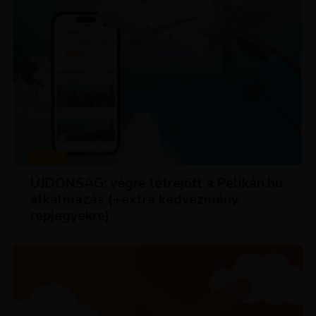
HÍREK
ÚJDONSÁG: végre létrejött a Pelikán.hu
alkalmazás (+extra kedvezmény
repjegyekre)