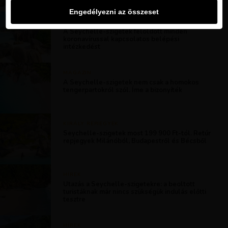
Engedélyezni az összeset
HÍREK
A Seychelle-szigetek feloldott minden
koronavírussal kapcsolatos belépési
intézkedést
MAGAZIN
A Seychelle-szigetek nem csak a homokos
tengerpartokról szól. Íme a bizonyíték
KIRÁLY REPJEGYEK
Seychelle-szigetek most 199 900 Ft-tól. Retúr
repjegyek Milánóból, Budapestről és Bécsből
HÍREK
Utazás a Seychelle-szigetekre: a beoltott
turistáknak már nincs szükségük indulás előtti
tesztre
HÍREK