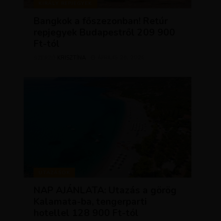
KIRÁLY REPJEGYEK
Bangkok a főszezonban! Retúr
repjegyek Budapestről 209 900
Ft-tól
KRISZTÍNA
ÁPRILIS 28, 2026
SZERZŐ
UTAZÁSOK
NAP AJÁNLATA: Utazás a görög
Kalamata-ba, tengerparti
hotellel 128 900 Ft-tól