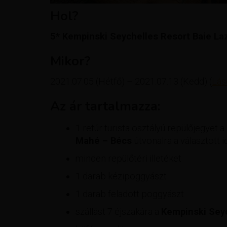
Hol?
5* Kempinski Seychelles Resort Baie La
Mikor?
2021.07.05 (Hétfő) – 2021.07.13 (Kedd) (
Lás
Az ár tartalmazza:
1 retúr turista osztályú repülőjegyet a
Mahé – Bécs
útvonalra a választott 
minden repülőtéri illetéket
1 darab kézipoggyászt
1 darab feladott poggyászt
szállást 7 éjszakára a
Kempinski Seyc