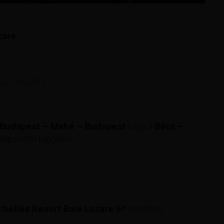
zare
d a naptárt
)
Budapest – Mahé – Budapest
vagy a
Bécs –
időponttól függően
helles Resort Baie Lazare 5*
hotelben