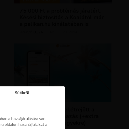
TIPPEK ÉS TRÜKKÖK
75 000 Ft a problémás járatért.
Késési biztosítás a Koalától már
a pelikan.hu kínálatában is
LUJZA
ÁPRILIS 23, 2024
SZERZŐ
Sütikről
Sütikről
HÍREK
ÚJDONSÁG: végre létrejött a
Pelikán.hu alkalmazás (+extra
ban a hozzájárulására van
kedvezmény repjegyekre)
u oldalon használjuk. Ezt a
ban a hozzájárulására van