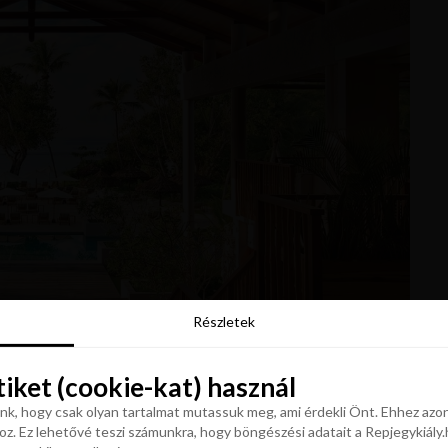
Részletek
Részletek
tiket (cookie-kat) használ
tiket (cookie-kat) használ
k, hogy csak olyan tartalmat mutassuk meg, ami érdekli Önt. Ehhez azon
z. Ez lehetővé teszi számunkra, hogy böngészési adatait a Repjegykiály.h
k, hogy csak olyan tartalmat mutassuk meg, ami érdekli Önt. Ehhez azon