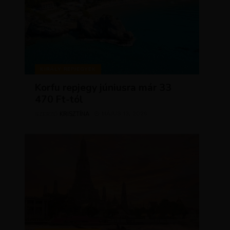
KIRÁLY REPJEGYEK
Korfu repjegy júniusra már 33
470 Ft-tól
KRISZTÍNA
MÁJUS 13, 2026
SZERZŐ