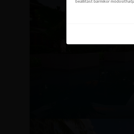
beállítást bármikor módosíthatj
szükségünk a sütik használatáho
beállítást bármikor módosíthatj