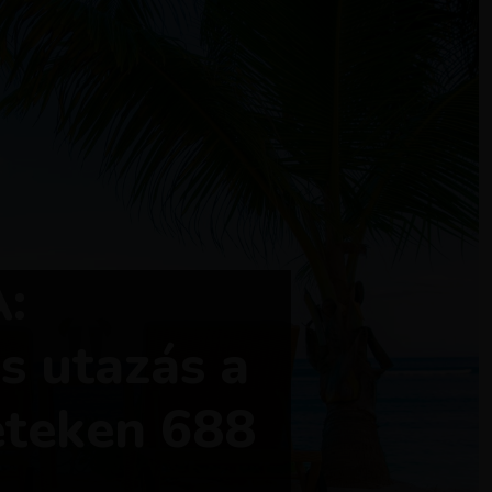
:
s utazás a
eteken 688