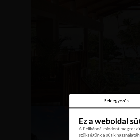
Beleegyezés
Beleegyezés
Ez a weboldal sü
Ez a weboldal sü
A Pelikánnál mindent megteszün
szükségünk a sütik használatáho
A Pelikánnál mindent megteszün