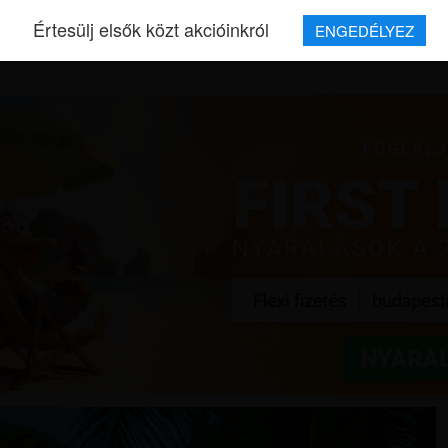
Értesülj elsők közt akcióinkról
ENGEDÉLYEZ
REPJEGYEK
MAGAZIN
UTAZÁSOK
HÍREK
RÓLUNK