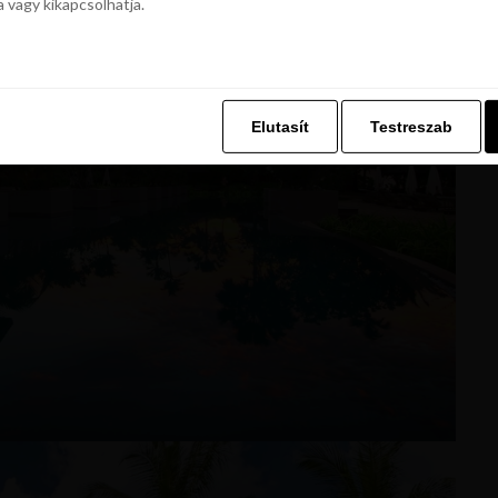
a vagy kikapcsolhatja.
z. Ez lehetővé teszi számunkra, hogy böngészési adatait a Repjegykiály.h
a vagy kikapcsolhatja.
Elutasít
Testreszab
Elutasít
Testreszab