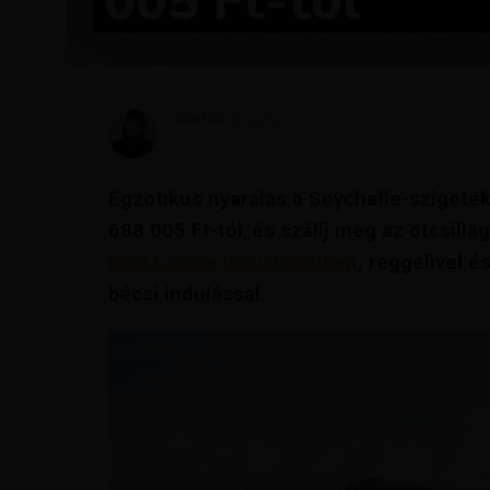
005 Ft-tól
Szerző
Bianka
Megjelent
április 6, 2021
Egzotikus nyaralás a Seychelle-szigete
688 005 Ft-tól
,
és szállj meg az ötcsilla
Baie Lazare luxushotelben
, reggelivel é
bécsi indulással.