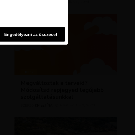
KRISZTÍNA
MÁRCIUS 11, 2024
SZERZŐ
u oldalon használjuk. Ezt a
Engedélyezni az összeset
Engedélyezni az összeset
HÍREK
Megváltoztak a terveid?
Módosítsd repjegyed legújabb
szolgáltatásunkkal
KRISZTÍNA
AUGUSZTUS 2, 2023
SZERZŐ