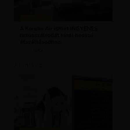
KEDVEZMÉNYEK
A Korean Air ismét INGYENES
luxusszállodát kínál hosszú
átszállásodhoz!
LUJZA
NOVEMBER 20, 2023
SZERZŐ
Ajánljuk: