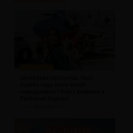
Kedvezmények
KEDVEZMÉNYEK
Járatkésési biztosítás, flexi
fizetés vagy extra kredit
repjegyedhez? Ezért érdemes a
Pelikánon foglalni
KRISZTÍNA
ÁPRILIS 16, 2025
SZERZŐ