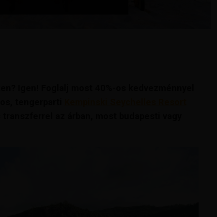
ken? Igen!
Foglalj most 40%-os kedvezménnyel
gos, tengerparti
Kempinski Seychelles Resort
s transzferrel az árban, most budapesti vagy