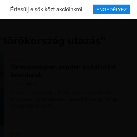
Értesülj elsők közt akcióinkról
ENGEDÉLYEZ
REPJEGYEK
MAGAZIN
UTAZÁSOK
HÍREK
RÓLUNK
"törökország utazás"
HÍREK
Törökországban minden korlátozást
feloldanak
SZERZŐ
BIANKA
JÚNIUS 22, 2021
Törökországban július 1-től minden korlátozást
feloldanak – jelentette be a napokban Recep Tayyip
Erdogan török elnök....
HÍREK