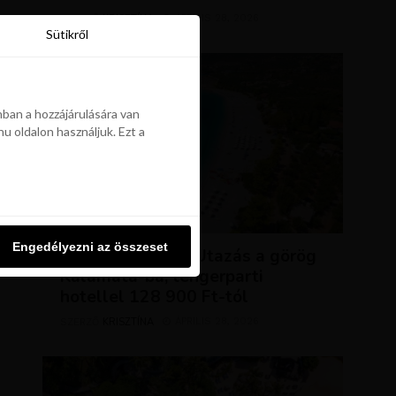
KRISZTÍNA
ÁPRILIS 28, 2026
SZERZŐ
Sütikről
Sütikről
ban a hozzájárulására van
u oldalon használjuk. Ezt a
ban a hozzájárulására van
u oldalon használjuk. Ezt a
UTAZÁSOK
Engedélyezni az összeset
Engedélyezni az összeset
NAP AJÁNLATA: Utazás a görög
Kalamata-ba, tengerparti
hotellel 128 900 Ft-tól
KRISZTÍNA
ÁPRILIS 28, 2026
SZERZŐ