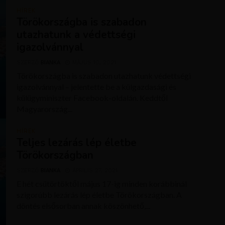
HÍREK
Törökországba is szabadon
utazhatunk a védettségi
igazolvánnyal
SZERZŐ
BIANKA
MÁJUS 10, 2021
Törökországba is szabadon utazhatunk védettségi
igazolvánnyal – jelentette be a külgazdasági és
külügyminiszter Facebook-oldalán. Keddtől
Magyarország...
HÍREK
Teljes lezárás lép életbe
Törökországban
SZERZŐ
BIANKA
ÁPRILIS 27, 2021
E hét csütörtöktől május 17-ig minden korábbinál
szigorúbb lezárás lép életbe Törökországban. A
döntés elsősorban annak köszönhető,...