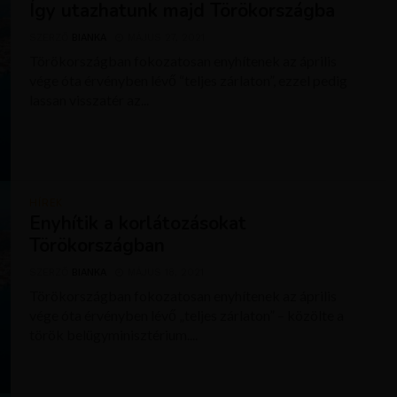
Így utazhatunk majd Törökországba
SZERZŐ
BIANKA
MÁJUS 27, 2021
Törökországban fokozatosan enyhítenek az április
vége óta érvényben lévő “teljes zárlaton”, ezzel pedig
lassan visszatér az...
HÍREK
Enyhítik a korlátozásokat
Törökországban
SZERZŐ
BIANKA
MÁJUS 18, 2021
Törökországban fokozatosan enyhítenek az április
vége óta érvényben lévő „teljes zárlaton” – közölte a
török belügyminisztérium....