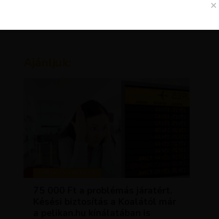
Ajánljuk:
TIPPEK ÉS TRÜKKÖK
75 000 Ft a problémás járatért.
Késési biztosítás a Koalától már
a pelikan.hu kínálatában is