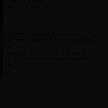
koronavírus terjedése miatt hozott korlátozásokon –
jelentette be Recep Tayyip...
HÍREK
Törökország negatív
koronavírustesztet kér a belépésnél
SZERZŐ
BIANKA
DECEMBER 29, 2020
A világ legtöbb országa hónapok óta csak negatív
COVID-teszt birtokában engedi belépni területére a
látogatókat. Törökország...