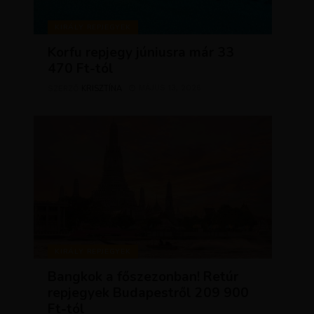
KIRÁLY REPJEGYEK
Korfu repjegy júniusra már 33
470 Ft-tól
KRISZTÍNA
MÁJUS 13, 2026
SZERZŐ
KIRÁLY REPJEGYEK
Bangkok a főszezonban! Retúr
repjegyek Budapestről 209 900
Ft-tól