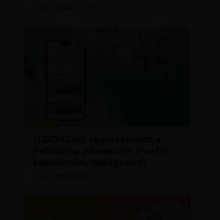
LUJZA
ÁPRILIS 23, 2024
SZERZŐ
HÍREK
ÚJDONSÁG: végre létrejött a
Pelikán.hu alkalmazás (+extra
kedvezmény repjegyekre)
KRISZTÍNA
MÁRCIUS 11, 2024
SZERZŐ