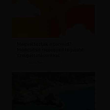
HÍREK
Megváltoztak a terveid?
Módosítsd repjegyed legújabb
szolgáltatásunkkal
KRISZTÍNA
AUGUSZTUS 2, 2023
SZERZŐ