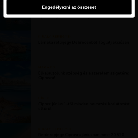
MAGAZIN
Engedélyezni az összeset
Ciprus és 20 élmény, amelyet ezen a szigeten
nyártól egészen késő őszig átélhetsz
KIRÁLY REPJEGYEK
Lárnaka retúrjegy Debrecenből, foglalj akciósan
MAGAZIN
Elkalauzolunk szépség és a szerelem szigetére:
Ciprusra!
HÍREK
Ciprus: június 1-től minden beutazási korlátozást
eltöröl
KIRÁLY REPJEGYEK
Retúr repjegy Ciprusra júniusban most 20 520