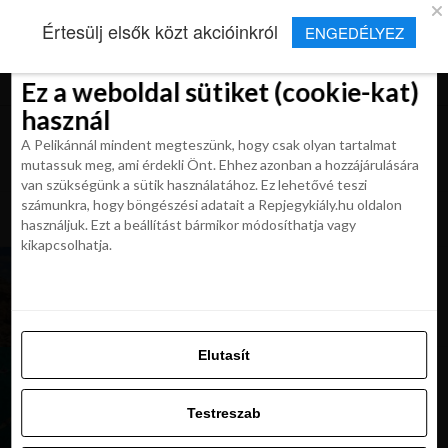
×
Új Repjegykirály alkalmazás
Értesülj elsők közt akcióinkról
ENGEDÉLYEZ
Beleegyezés
Beleegyezés
Részletek
Részletek
Sütikről
Sütikről
Telepítés
Aktuális hírek, cikkek és TOP utazási
ajánlatok egy kattintásnyira.
Ez a weboldal sütiket (cookie-kat)
Ez a weboldal sütiket (cookie-kat)
használ
használ
A Pelikánnál mindent megteszünk, hogy csak olyan tartalmat
A Pelikánnál mindent megteszünk, hogy csak olyan tartalmat
mutassuk meg, ami érdekli Önt. Ehhez azonban a hozzájárulására
mutassuk meg, ami érdekli Önt. Ehhez azonban a hozzájárulására
van szükségünk a sütik használatához. Ez lehetővé teszi
van szükségünk a sütik használatához. Ez lehetővé teszi
számunkra, hogy böngészési adatait a Repjegykiály.hu oldalon
All posts tagged "ciprus nyaralas"
számunkra, hogy böngészési adatait a Repjegykiály.hu oldalon
használjuk. Ezt a beállítást bármikor módosíthatja vagy
használjuk. Ezt a beállítást bármikor módosíthatja vagy
kikapcsolhatja.
kikapcsolhatja.
UTAZÁSOK
Mítoszokkal övezett apró sziget, nyaralj
Cipruson!
Elutasít
Elutasít
MAGAZIN
Ciprus a strandokon túl. Teljes útmutató a
Testreszab
szépség és a szerelem szigetéhez
Testreszab
Engedélyezni az összeset