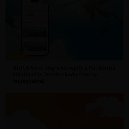
HÍREK
ÚJDONSÁG: végre létrejött a Pelikán.hu
alkalmazás (+extra kedvezmény
repjegyekre)