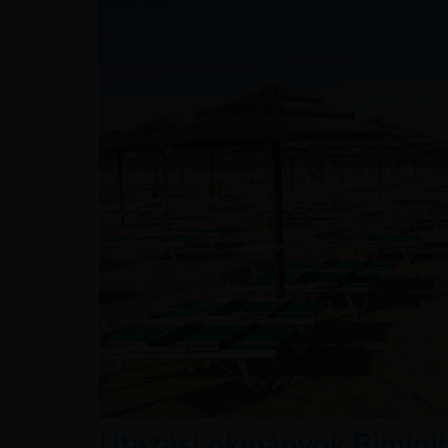
Utazási okmányok Rimini