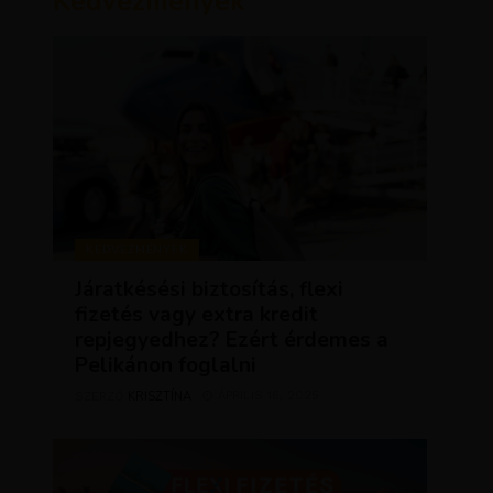
Kedvezmények
KEDVEZMÉNYEK
Járatkésési biztosítás, flexi
fizetés vagy extra kredit
repjegyedhez? Ezért érdemes a
Pelikánon foglalni
KRISZTÍNA
ÁPRILIS 16, 2025
SZERZŐ