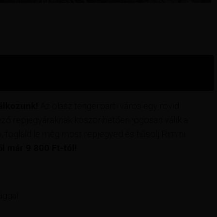
lkozunk!
Az olasz tengerparti város egy rövid
ező repjegyáraknak köszönhetően jogosan válik a
 foglald le még most repjegyed és hűsölj Rimini
l már 9 800 Ft-tól!
ággal