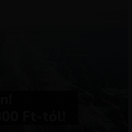
n!
00 Ft-tól!