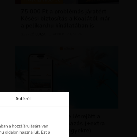
TIPPEK ÉS TRÜKKÖK
75 000 Ft a problémás járatért.
Késési biztosítás a Koalától már
a pelikan.hu kínálatában is
LUJZA
ÁPRILIS 23, 2024
SZERZŐ
Sütikről
Sütikről
HÍREK
ÚJDONSÁG: végre létrejött a
Pelikán.hu alkalmazás (+extra
ban a hozzájárulására van
kedvezmény repjegyekre)
u oldalon használjuk. Ezt a
ban a hozzájárulására van