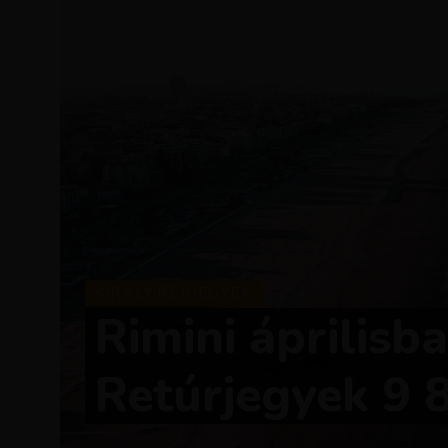
KIRÁLY REPJEGYEK
Rimini áprilisba
Retúrjegyek 9 8