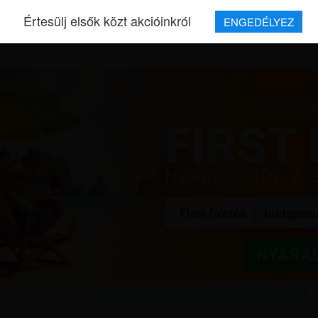
Értesülj elsők közt akcióinkról
ENGEDÉLYEZ
REPJEGYEK
MAGAZIN
UTAZÁSOK
HÍREK
RÓLUNK