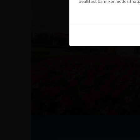
beállítást bármikor módosíthatj
szükségünk a sütik használatáho
beállítást bármikor módosíthatj