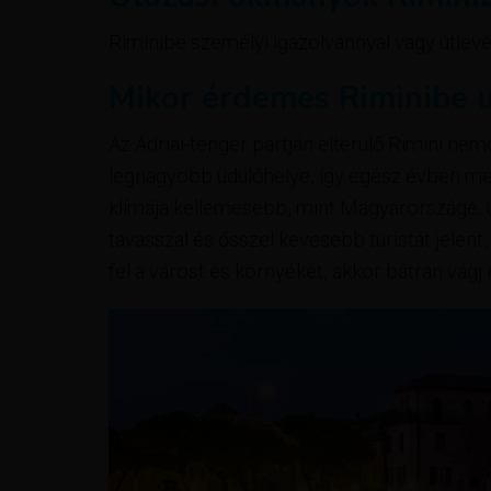
Riminibe személyi igazolvánnyal vagy útlevéll
Mikor érdemes Riminibe u
Az Adriai-tenger partján elterülő Rimini ne
legnagyobb üdülőhelye, így egész évben megé
klímája kellemesebb, mint Magyarországé, ug
tavasszal és ősszel kevesebb turistát jele
fel a várost és környékét, akkor bátran vág