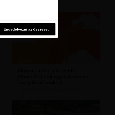
KRISZTÍNA
MÁRCIUS 11, 2024
SZERZŐ
u oldalon használjuk. Ezt a
Engedélyezni az összeset
Engedélyezni az összeset
HÍREK
Megváltoztak a terveid?
Módosítsd repjegyed legújabb
szolgáltatásunkkal
KRISZTÍNA
AUGUSZTUS 2, 2023
SZERZŐ