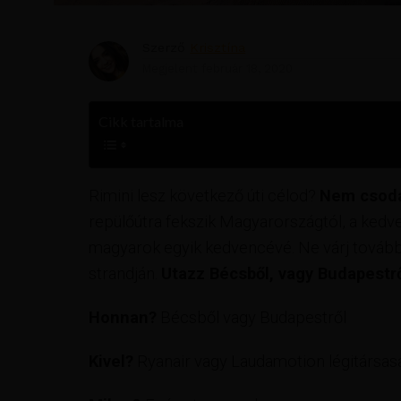
Szerző
Krisztína
Megjelent
február 18, 2020
Cikk tartalma
Rimini lesz következő úti célod?
Nem csodá
repülőútra fekszik Magyarországtól, a kedv
magyarok egyik kedvencévé. Ne várj tovább,
strandján.
Utazz Bécsből, vagy Budapestrő
Honnan?
Bécsből vagy Budapestről
Kivel?
Ryanair vagy Laudamotion légitársas