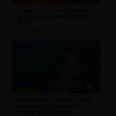
KIRÁLY REPJEGYEK
Bangkok a főszezonban! Retúr
repjegyek Budapestről 209 900
Ft-tól
KRISZTÍNA
ÁPRILIS 28, 2026
SZERZŐ
UTAZÁSOK
NAP AJÁNLATA: Utazás a görög
Kalamata-ba, tengerparti
hotellel 128 900 Ft-tól