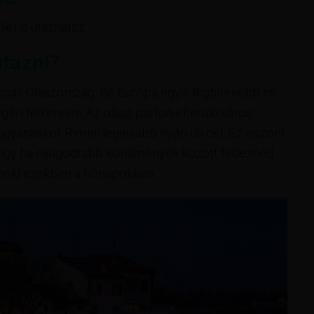
el is utazhatsz.
tazni?
mcsak Olaszország, de Európa egyik leghíresebb és
ri felkeresni. Az olasz parton elterülő város
yanakkor Rimini leginkább nyári úti cél. Ez viszont
nt, így ha nyugodtabb körülmények között fedeznéd
j neki ezekben a hónapokban.