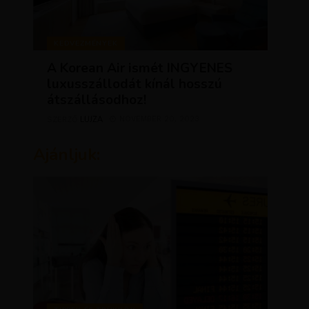
KEDVEZMÉNYEK
A Korean Air ismét INGYENES
luxusszállodát kínál hosszú
átszállásodhoz!
LUJZA
NOVEMBER 20, 2023
SZERZŐ
Ajánljuk: