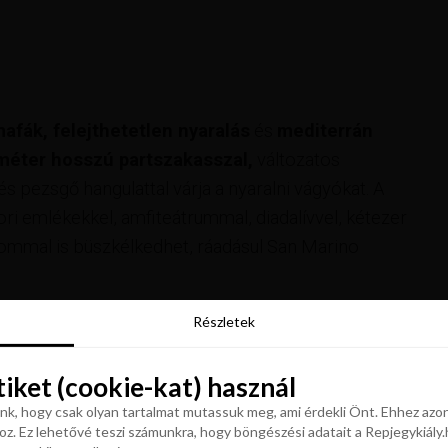
afák, felejthetetlen nyaralás
és
mediterrán
méter hosszú partszakasszal,
változatos
s pezsgő hangulattal várja a nyaralni vágyókat. A
ori emlékekkel, amfiteátrummal, diadalívvel, kétezer
lommal is büszkélkedhet, ráadásul San Marino
Részletek
Részletek
tiket (cookie-kat) használ
tiket (cookie-kat) használ
k, hogy csak olyan tartalmat mutassuk meg, ami érdekli Önt. Ehhez azon
z. Ez lehetővé teszi számunkra, hogy böngészési adatait a Repjegykiály.h
k, hogy csak olyan tartalmat mutassuk meg, ami érdekli Önt. Ehhez azon