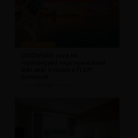
KEDVEZMÉNYEK
ÚJDONSÁG: oszd fel
repülőjegyed vagy nyaralásod
árát akár 3 részre a FLEXI
fizetéssel
KRISZTÍNA
MÁRCIUS 31, 2025
SZERZŐ