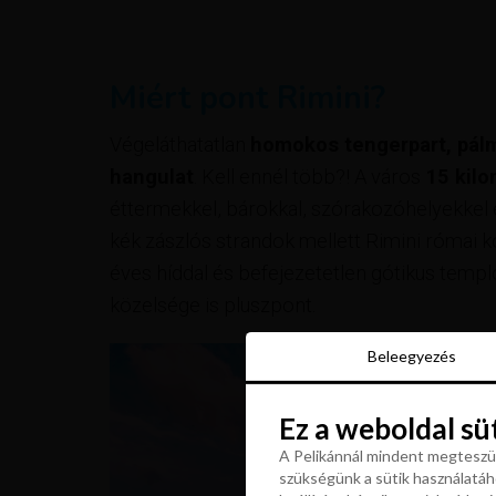
Miért pont Rimini?
Végeláthatatlan
homokos tengerpart, pálm
hangulat
. Kell ennél több?! A város
15 kilo
éttermekkel, bárokkal, szórakozóhelyekkel é
kék zászlós strandok mellett Rimini római k
éves híddal és befejezetetlen gótikus temp
közelsége is pluszpont.
Beleegyezés
Beleegyezés
Ez a weboldal sü
Ez a weboldal sü
A Pelikánnál mindent megteszün
szükségünk a sütik használatáho
A Pelikánnál mindent megteszün