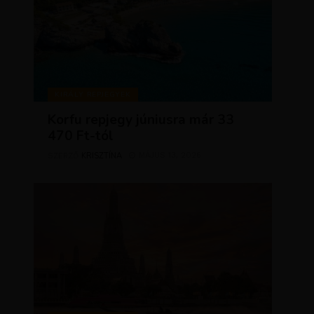
KIRÁLY REPJEGYEK
Korfu repjegy júniusra már 33
470 Ft-tól
KRISZTÍNA
MÁJUS 13, 2026
SZERZŐ