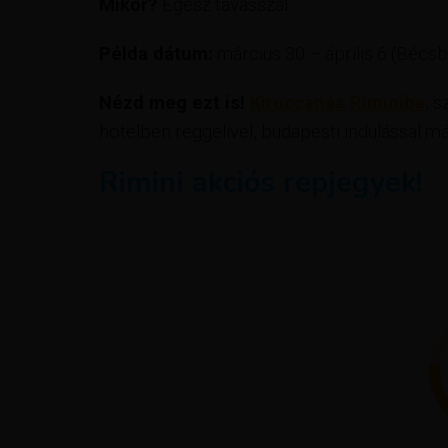
Mikor?
Egész tavasszal
Példa dátum:
március 30 – április 6 (Bécsb
Nézd meg ezt is!
Kiruccanás Riminibe
, s
hotelben reggelivel, budapesti indulással m
Rimini akciós repjegyek!