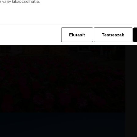
a vagy kikapcsolhatja.
z. Ez lehetővé teszi számunkra, hogy böngészési adatait a Repjegykiály.h
a vagy kikapcsolhatja.
Elutasít
Testreszab
Elutasít
Testreszab