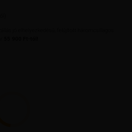
ől)
zállás jó elhelyezkedésű, felújított háromcsillagos
ár
55 900 Ft-tól!