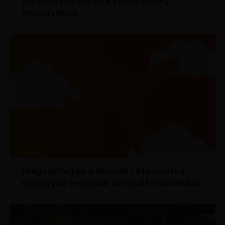
alkalmazás (+extra kedvezmény
repjegyekre)
HÍREK
Megváltoztak a terveid? Módosítsd
repjegyed legújabb szolgáltatásunkkal