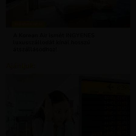
KEDVEZMÉNYEK
A Korean Air ismét INGYENES
luxusszállodát kínál hosszú
átszállásodhoz!
Ajánljuk: