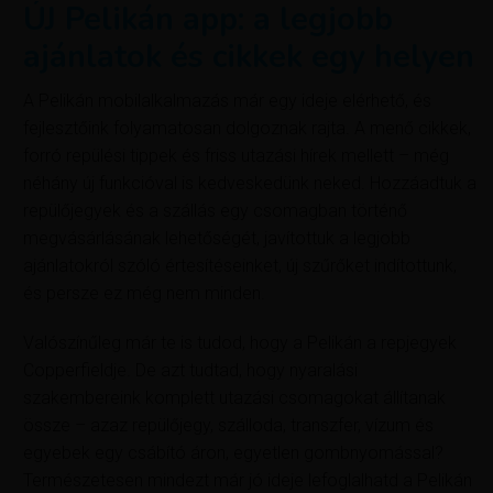
ÚJ Pelikán app: a legjobb
ajánlatok és cikkek egy helyen
A Pelikán mobilalkalmazás már egy ideje elérhető, és
fejlesztőink folyamatosan dolgoznak rajta. A menő cikkek,
forró repülési tippek és friss utazási hírek mellett – még
néhány új funkcióval is kedveskedünk neked. Hozzáadtuk a
repülőjegyek és a szállás egy csomagban történő
megvásárlásának lehetőségét, javítottuk a legjobb
ajánlatokról szóló értesítéseinket, új szűrőket indítottunk,
és persze ez még nem minden.
Valószínűleg már te is tudod, hogy a Pelikán a repjegyek
Copperfieldje. De azt tudtad, hogy nyaralási
szakembereink komplett utazási csomagokat állítanak
össze – azaz repülőjegy, szálloda, transzfer, vízum és
egyebek egy csábító áron, egyetlen gombnyomással?
Természetesen mindezt már jó ideje lefoglalhatd a Pelikán