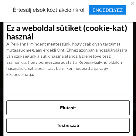
×
Új Repjegykirály alkalmazás
Értesülj elsők közt akcióinkról
ENGEDÉLYEZ
Beleegyezés
Beleegyezés
Részletek
Részletek
Sütikről
Sütikről
Telepítés
Aktuális hírek, cikkek és TOP utazási
ajánlatok egy kattintásnyira.
Ez a weboldal sütiket (cookie-kat)
Ez a weboldal sütiket (cookie-kat)
használ
használ
A Pelikánnál mindent megteszünk, hogy csak olyan tartalmat
A Pelikánnál mindent megteszünk, hogy csak olyan tartalmat
mutassuk meg, ami érdekli Önt. Ehhez azonban a hozzájárulására
mutassuk meg, ami érdekli Önt. Ehhez azonban a hozzájárulására
van szükségünk a sütik használatához. Ez lehetővé teszi
van szükségünk a sütik használatához. Ez lehetővé teszi
számunkra, hogy böngészési adatait a Repjegykiály.hu oldalon
számunkra, hogy böngészési adatait a Repjegykiály.hu oldalon
használjuk. Ezt a beállítást bármikor módosíthatja vagy
használjuk. Ezt a beállítást bármikor módosíthatja vagy
kikapcsolhatja.
kikapcsolhatja.
Elutasít
Elutasít
Testreszab
Testreszab
Engedélyezni az összeset