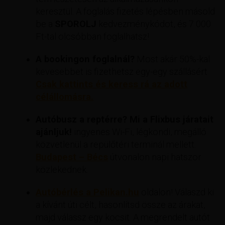
keresztül. A foglalás fizetés lépésben másold
be a
SPOROLJ
kedvezménykódot, és 7 000
Ft-tal olcsóbban foglalhatsz!
A bookingon foglalnál?
Most akár 50%-kal
kevesebbet is fizethetsz egy-egy szállásért
Csak kattints és keress rá az adott
célállomásra.
Autóbusz a reptérre? Mi a Flixbus járatait
ajánljuk!
ingyenes Wi-Fi, légkondi, megálló
közvetlenül a repülőtéri terminál mellett.
Budapest – Bécs
útvonalon napi hatszor
közlekednek.
Autóbérlés a Pelikan.hu
oldalon! Válaszd ki
a kívánt úti célt, hasonlítsd össze az árakat,
majd válassz egy kocsit. A megrendelt autót