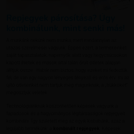
Repjegyek párosítása? Úgy
kombinálunk, mint senki más!
A munkánk nekünk nem munka, mert mindannyian az
utazás szerelmesei vagyunk. Éppen ezért, a termékeinket
saját tapasztalatok, napernyők alatt vagy hegycsúcsokon
kapott ihletek és mások által talán őrült ötletek alapján
állítjuk össze. Habár nem biztos, hogy ezeket mi fedeztük
fel, de van egy nagyon lényeges tényező és erős érv: mi az
újító ötleteinket nem tartjuk meg magunknak, a „trükköket”
megosztjuk veletek.
Technológiáinknak köszönhetően képesek vagyunk a
fapadosok és a hagyományos légitársaságok repjegyeit
kombinálni. Így született meg az egyik kisbabánk, azaz a
legújabb termékünk: a
kombinált repjegyek
. Képesek