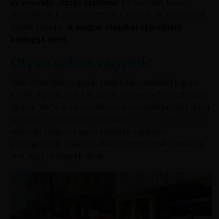
az innovatív utazás szelleme
. Elfuthatnánk, bocs,
elrepülhetnénk valami adóparadicsomba, de mi már csak
ilyenek vagyunk.
A magyar utazókat szeretnénk
boldoggá tenni.
Olyan sokan vagytok!
Minél idősebbek vagyunk, annál több szeretetet kapunk
tőletek, ez hálával tölt el minket. És persze fantasztikusan
motivál. Ha Te is a múzsáink közé szeretnél tartozni, akkor
ne habozz, és dicsérj meg minket a
Google értékeléseken
keresztül. Nagyon nagyra értékeljük ügyfeleink
visszajelzéseit, ezek új ötletekre ösztönöznek minket, és
arra, hogy ne hagyjuk abba!