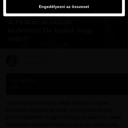
Engedélyezni az összeset
MAGAZIN
A Pelikán az utazók
kedvence! De tudod, hogy
miért?
Szerző
Anna
Megjelent
február 6, 2024
Cikk tartalma
Utazni mindenki szeret, valaki külföldre, mások
belföldön, egyesek túráznak, várost néznek vagy
parton henyélnek. Legyen bárhogy is, utazni jó, ebben
mindnyájan egyetérthetünk és, hogy az utazás még