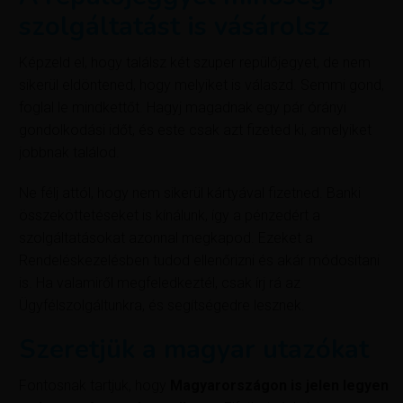
szolgáltatást is vásárolsz
Képzeld el, hogy találsz két szuper repülőjegyet, de nem
sikerül eldöntened, hogy melyiket is válaszd. Semmi gond,
foglal le mindkettőt. Hagyj magadnak egy pár órányi
gondolkodási időt, és este csak azt fizeted ki, amelyiket
jobbnak találod.
Ne félj attól, hogy nem sikerül kártyával fizetned. Banki
összeköttetéseket is kínálunk, így a pénzedért a
szolgáltatásokat azonnal megkapod. Ezeket a
Rendeléskezelésben tudod ellenőrizni és akár módosítani
is. Ha valamiről megfeledkeztél, csak írj rá az
Ügyfélszolgáltunkra, és segítségedre lesznek.
Szeretjük a magyar utazókat
Fontosnak tartjuk, hogy
Magyarországon is jelen legyen