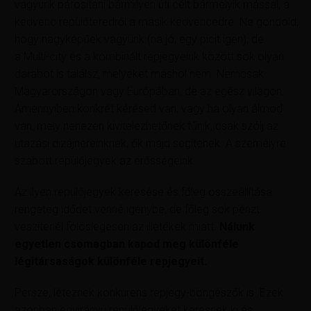
vagyunk párosítani bármilyen úti célt bármelyik mással, a
kedvenc repülőteredről a másik kedvencedre. Ne gondold,
hogy nagyképűek vagyunk (na jó, egy picit igen), de
a Multi-city és a kombinált repjegyeink között sok olyan
darabot is találsz, melyeket máshol nem. Nemcsak
Magyarországon vagy Európában, de az egész világon.
Amennyiben konkrét kérésed van, vagy ha olyan álmod
van, mely nehezen kivitelezhetőnek tűnik, csak szólj az
utazási dizájnereinknek, ők majd segítenek. A személyre
szabott repülőjegyek az erősségeink.
Az ilyen repülőjegyek keresése és főleg összeállítása
rengeteg idődet venné igénybe, de főleg sok pénzt
veszítenél fölöslegesen az illetékek miatt.
Nálunk
egyetlen csomagban kapod meg különféle
légitársaságok különféle repjegyeit.
Persze, léteznek konkurens repjegy-böngészők is. Ezek
azonban egyirányú repülőjegyeket keresnek ki és