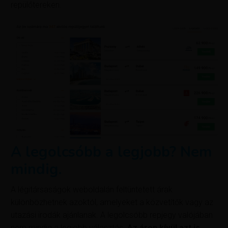
repülőtereken.
A legolcsóbb a legjobb? Nem
mindig.
A légitársaságok weboldalán feltüntetett árak
különbözhetnek azoktól, amelyeket a közvetítők vagy az
utazási irodák ajánlanak. A legolcsóbb repjegy valójában
nem mindig a legjobb választás.
Az áron kívül azt is