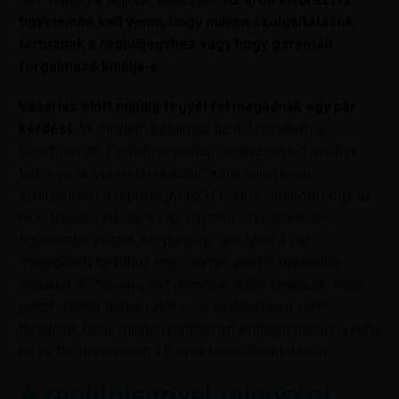
figyelembe kell venni, hogy milyen szolgáltatások
tartoznak a repülőjegyhez vagy hogy garantált
forgalmazó kínálja-e.
Vásárlás előtt mindig tegyél fel magadnak egy pár
kérdést.
Mi mindent tartalmaz az ár? Ismerem a
forgalmazót? Probléma esetén segítséget tud nyújtani,
tudok valakivel kommunikálni? Kínál valamilyen
szolgáltatást a repülőjegyhez? Ebből is láthatod, hogy az
nem teljesen ideális, ha az egyedüli szempont, amit
figyelembe veszel, a repülőjegy ára. Mert a pár
megspórolt forinthoz egy csomó gond is nyakadba
zúdulhat. A Pelikán ezért nemcsak azon igyekszik, hogy
pénzt spórolj, hanem időt is, de legfőképpen azért
fáradozik, hogy minden problémamentesen menjen végbe.
És ne feledd, mindezt 19 éves tapasztalattal teszi.
A repülőjeggyel minőségi