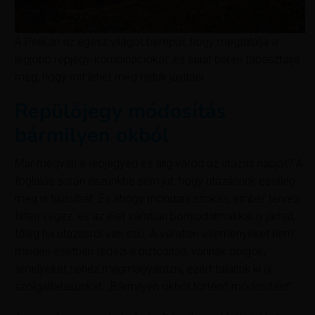
A Pelikán az egész világot berepüli, hogy megtalálja a
legjobb repjegy-kombinációkat ,és saját bőrén tapasztalja
meg, hogy mit lehet még rajtuk javítani.
Repülőjegy módosítás
bármilyen okból
Már megvan a repjegyed és alig várod az utazás napját? A
foglalás során eszünkbe sem jut, hogy utazásunk esetleg
meg is hiúsulhat. És ahogy mondani szokás, ember tervez
Isten végez, és az élet váratlan bonyodalmakkal is járhat,
főleg ha utazásról van szó. A váratlan eseményeket nem
minden esetben fedezi a biztosítás, vannak dolgok,
amelyeket nehéz megmagyarázni, ezért találtuk ki új
szolgáltatásunkat: „Bármilyen okból történő módosítást”.