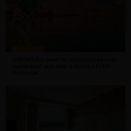
KEDVEZMÉNYEK
ÚJDONSÁG: oszd fel repülőjegyed vagy
nyaralásod árát akár 3 részre a FLEXI
fizetéssel