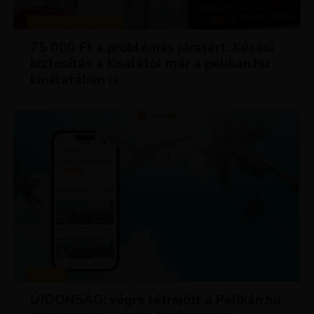
TIPPEK ÉS TRÜKKÖK
75 000 Ft a problémás járatért. Késési
biztosítás a Koalától már a pelikan.hu
kínálatában is
HÍREK
ÚJDONSÁG: végre létrejött a Pelikán.hu