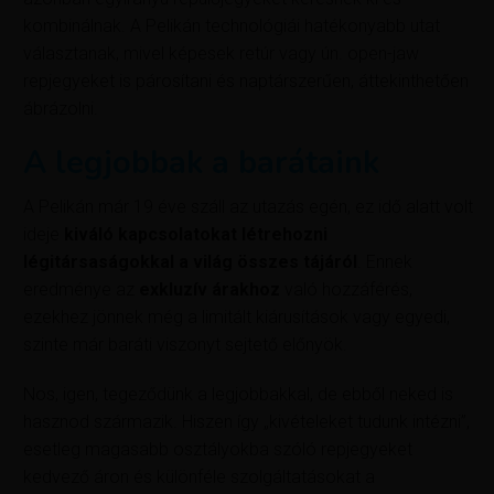
kombinálnak. A Pelikán technológiái hatékonyabb utat
választanak, mivel képesek retúr vagy ún. open-jaw
repjegyeket is párosítani és naptárszerűen, áttekinthetően
ábrázolni.
A legjobbak a barátaink
A Pelikán már 19 éve száll az utazás egén, ez idő alatt volt
ideje
kiváló kapcsolatokat létrehozni
légitársaságokkal a világ összes tájáról
. Ennek
eredménye az
exkluzív árakhoz
való hozzáférés,
ezekhez jönnek még a limitált kiárusítások vagy egyedi,
szinte már baráti viszonyt sejtető előnyök.
Nos, igen, tegeződünk a legjobbakkal, de ebből neked is
hasznod származik. Hiszen így „kivételeket tudunk intézni”,
esetleg magasabb osztályokba szóló repjegyeket
kedvező áron és különféle szolgáltatásokat a