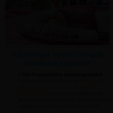
Különleges kedvezmények
olvasóink számára!
7 000 Ft engedmény repülőjegyeinkből
-
Töltsd le az új alkalmazásunkat
(androidos
okostelefonnal és iPhone-nal egyaránt
kompatibilis).
. Válaszd ki a repülőjegyed az
akciós repjegyek kínálatából vagy kattints át a
foglalásra közvetlenül valamelyik cikkből –
természetesen az alkalmazásunkon