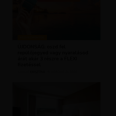
KEDVEZMÉNYEK
ÚJDONSÁG: oszd fel
repülőjegyed vagy nyaralásod
árát akár 3 részre a FLEXI
fizetéssel
KRISZTÍNA
MÁRCIUS 31, 2025
SZERZŐ