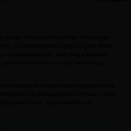
özi-tenger keleti medencéjében fekvő sziget
inek, az idelátogatókat ugyanis egész évben
%-os kedvezménnyel, szállj meg a központi,
n
, privát transzferrel az árban, bécsi vagy
 történő beutazás szempontjából Magyarország
t Magyarország állampolgárai korlátozás (teszt,
függetlenül attól, hogy felvették-e a