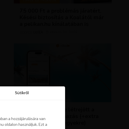
TIPPEK ÉS TRÜKKÖK
75 000 Ft a problémás járatért.
Késési biztosítás a Koalától már
a pelikan.hu kínálatában is
LUJZA
ÁPRILIS 23, 2024
SZERZŐ
Sütikről
Sütikről
HÍREK
ÚJDONSÁG: végre létrejött a
Pelikán.hu alkalmazás (+extra
ban a hozzájárulására van
kedvezmény repjegyekre)
u oldalon használjuk. Ezt a
ban a hozzájárulására van