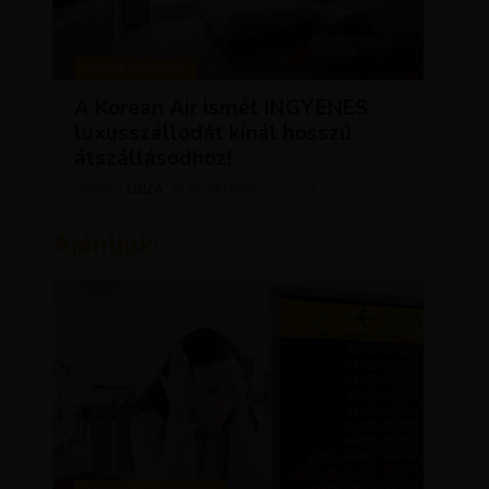
KEDVEZMÉNYEK
A Korean Air ismét INGYENES
luxusszállodát kínál hosszú
átszállásodhoz!
LUJZA
NOVEMBER 20, 2023
SZERZŐ
Ajánljuk: