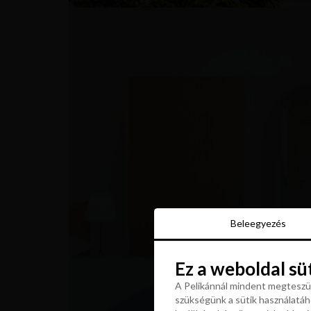
Beleegyezés
Beleegyezés
Ez a weboldal sü
Ez a weboldal sü
A Pelikánnál mindent megteszün
szükségünk a sütik használatáho
A Pelikánnál mindent megteszün