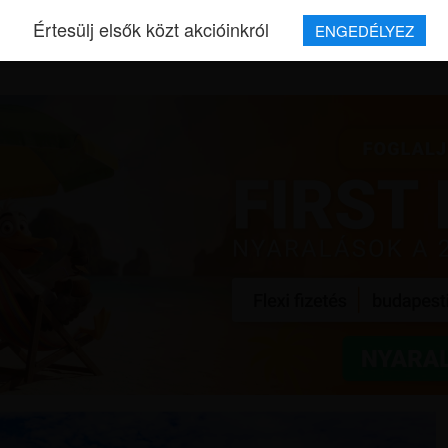
Értesülj elsők közt akcióinkról
ENGEDÉLYEZ
REPJEGYEK
MAGAZIN
UTAZÁSOK
HÍREK
RÓLUNK