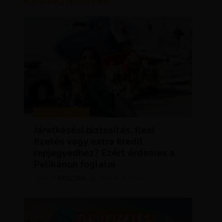
Kedvezmények
KEDVEZMÉNYEK
Járatkésési biztosítás, flexi
fizetés vagy extra kredit
repjegyedhez? Ezért érdemes a
Pelikánon foglalni
KRISZTÍNA
ÁPRILIS 16, 2025
SZERZŐ