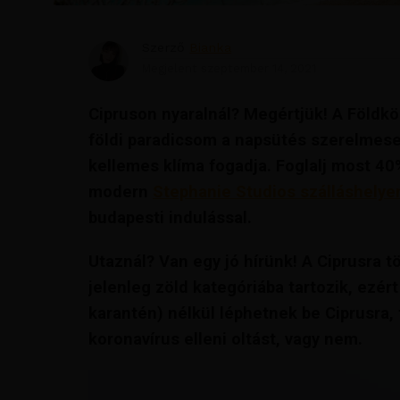
Szerző
Bianka
Megjelent
szeptember 14, 2021
Cipruson nyaralnál? Megértjük! A Földk
földi paradicsom a napsütés szerelmese
kellemes klíma fogadja. Foglalj most 40
modern
Stephanie Studios szálláshelye
budapesti indulással.
Utaznál? Van egy jó hírünk! A Ciprusra
jelenleg zöld kategóriába tartozik, ezér
karantén) nélkül léphetnek be Ciprusra, 
koronavírus elleni oltást, vagy nem.