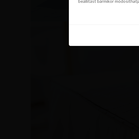
beállítást bármikor módosíthatj
szükségünk a sütik használatáho
beállítást bármikor módosíthatj