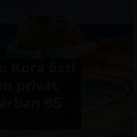
 Kora őszi
on privát
 árban 95