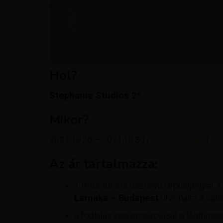
Hol?
Stephanie Studios​ 2*
Mikor?
2021.10.26 – 2021.10.30 (
Lásd a naptárt
)
Az ár tartalmazza:
1 retúr turista osztályú repülőjegyet a
Larnaka – Budapest
útvonalra a vála
a foglalás visszaigazolását a légitársa