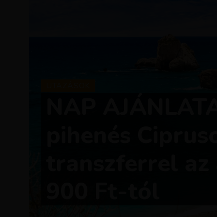
UTAZÁSOK
NAP AJÁNLATA:
pihenés Ciprus
transzferrel az
900 Ft-tól