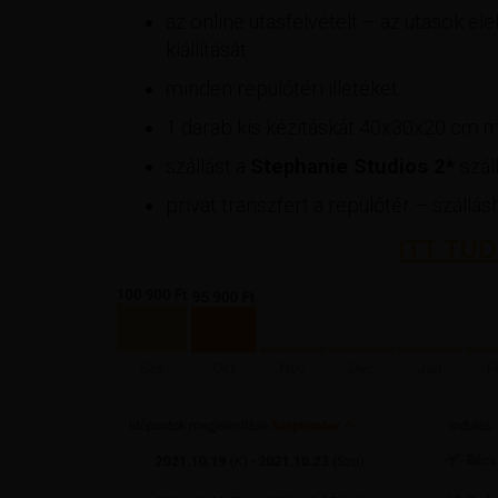
az online utasfelvételt – az utasok el
kiállítását
minden repülőtéri illetéket
1 darab kis kézitáskát 40x30x20 cm 
szállást a
Stephanie Studios​ 2*
szál
privát transzfert a repülőtér – szállá
ITT TUD