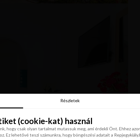
Részletek
Részletek
tiket (cookie-kat) használ
tiket (cookie-kat) használ
k, hogy csak olyan tartalmat mutassuk meg, ami érdekli Önt. Ehhez azon
z. Ez lehetővé teszi számunkra, hogy böngészési adatait a Repjegykiály.h
k, hogy csak olyan tartalmat mutassuk meg, ami érdekli Önt. Ehhez azon