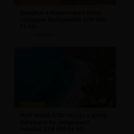
KIRÁLY REPJEGYEK
Bangkok a főszezonban! Retúr
repjegyek Budapestről 209 900
Ft-tól
KRISZTÍNA
ÁPRILIS 28, 2026
SZERZŐ
UTAZÁSOK
NAP AJÁNLATA: Utazás a görög
Kalamata-ba, tengerparti
hotellel 128 900 Ft-tól