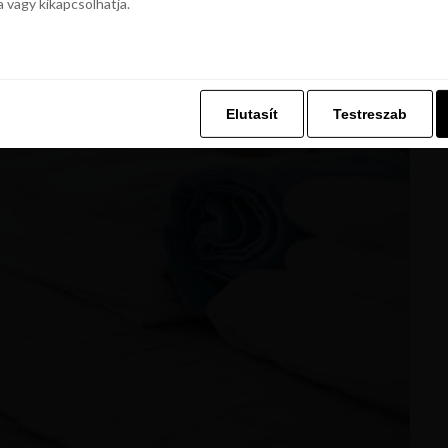
a vagy kikapcsolhatja.
z. Ez lehetővé teszi számunkra, hogy böngészési adatait a Repjegykiály.h
a vagy kikapcsolhatja.
Elutasít
Testreszab
Elutasít
Testreszab