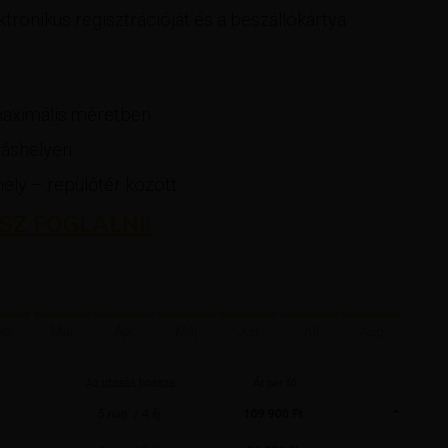
ektronikus regisztrációját és a beszállókártya
maximális méretben
láshelyen
shely – repülőtér között
SZ FOGLALNI!