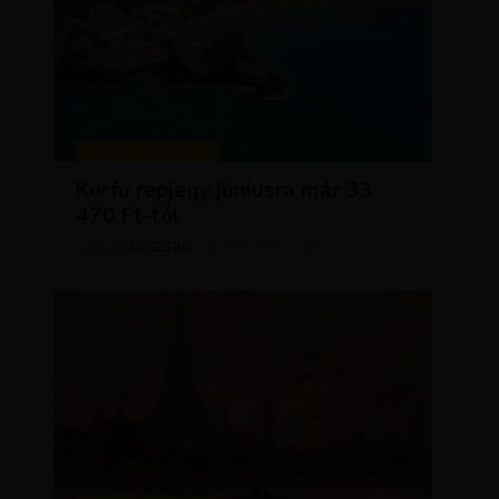
KIRÁLY REPJEGYEK
Korfu repjegy júniusra már 33
470 Ft-tól
KRISZTÍNA
MÁJUS 13, 2026
SZERZŐ