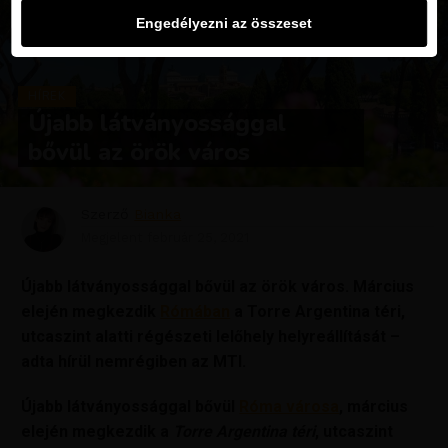
Engedélyezni az összeset
HÍREK
Újabb látványossággal
bővül az örök város
Szerző
Bianka
Megjelent
február 25, 2021
Újabb látványossággal bővül az örök város. Március
elején megkezdik
Rómában
a Torre Argentina téri,
utcaszint alatti régészeti lelőhely helyreállítását –
adta hírül nemrégiben az MTI.
Újabb látványossággal bővül
Róma városa
, március
elején megkezdik a
Torre Argentina téri
, utcaszint