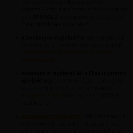
természetesen az alkalmazásunkon
keresztül. A foglalás fizetés lépésben másold
be a
SPOROLJ
kedvezménykódot, és 7 000
Ft-tal olcsóbban foglalhatsz!
A bookingon foglalnál?
Most akár 50%-kal
kevesebbet is fizethetsz egy-egy szállásért
Csak kattints és keress rá az adott
célállomásra.
Autóbusz a reptérre? Mi a Flixbus járatait
ajánljuk!
ingyenes Wi-Fi, légkondi, megálló
közvetlenül a repülőtéri terminál mellett.
Budapest – Bécs
útvonalon napi hatszor
közlekednek.
Autóbérlés a Pelikan.hu
oldalon! Válaszd ki
a kívánt úti célt, hasonlítsd össze az árakat,
majd válassz egy kocsit. A megrendelt autót