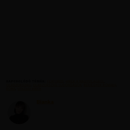
KAPCSOLÓDÓ TÉMÁK:
FEATURED
,
HIREK A NAGYVILAGBOL
,
OLASZORSZAG
,
OLASZORSZAG UJDONSAGOK
,
REPJEGYEK RÓMÁBA
,
RÓMA
,
UTAZASI HIREK
Bianka