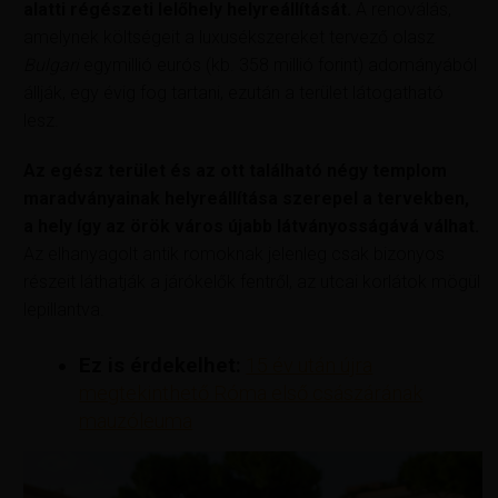
alatti régészeti lelőhely helyreállítását.
A renoválás,
amelynek költségeit a luxusékszereket tervező olasz
Bulgari
egymillió eurós (kb. 358 millió forint) adományából
állják, egy évig fog tartani, ezután a terület látogatható
lesz.
Az egész terület és az ott található négy templom
maradványainak helyreállítása szerepel a tervekben,
a hely így az örök város újabb látványosságává válhat.
Az elhanyagolt antik romoknak jelenleg csak bizonyos
részeit láthatják a járókelők fentről, az utcai korlátok mögül
lepillantva.
Ez is érdekelhet:
15 év után újra
megtekinthető Róma első császárának
mauzóleuma