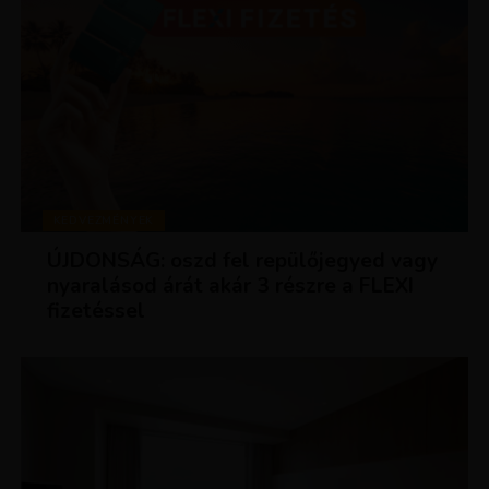
KEDVEZMÉNYEK
ÚJDONSÁG: oszd fel repülőjegyed vagy
nyaralásod árát akár 3 részre a FLEXI
fizetéssel