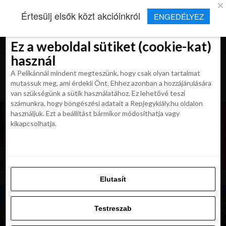
×
Új Repjegykirály alkalmazás
Értesülj elsők közt akcióinkról
ENGEDÉLYEZ
Beleegyezés
Beleegyezés
Részletek
Részletek
Sütikről
Sütikről
Telepítés
Aktuális hírek, cikkek és TOP utazási
ajánlatok egy kattintásnyira.
Ez a weboldal sütiket (cookie-kat)
Ez a weboldal sütiket (cookie-kat)
használ
használ
A Pelikánnál mindent megteszünk, hogy csak olyan tartalmat
A Pelikánnál mindent megteszünk, hogy csak olyan tartalmat
mutassuk meg, ami érdekli Önt. Ehhez azonban a hozzájárulására
mutassuk meg, ami érdekli Önt. Ehhez azonban a hozzájárulására
van szükségünk a sütik használatához. Ez lehetővé teszi
van szükségünk a sütik használatához. Ez lehetővé teszi
számunkra, hogy böngészési adatait a Repjegykiály.hu oldalon
számunkra, hogy böngészési adatait a Repjegykiály.hu oldalon
használjuk. Ezt a beállítást bármikor módosíthatja vagy
használjuk. Ezt a beállítást bármikor módosíthatja vagy
kikapcsolhatja.
kikapcsolhatja.
Elutasít
Elutasít
Testreszab
Testreszab
Engedélyezni az összeset