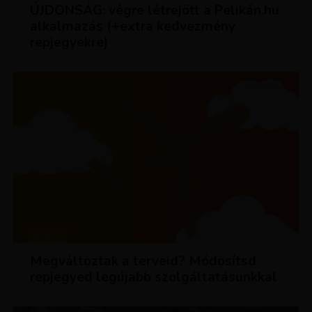
ÚJDONSÁG: végre létrejött a Pelikán.hu
alkalmazás (+extra kedvezmény
repjegyekre)
HÍREK
Megváltoztak a terveid? Módosítsd
repjegyed legújabb szolgáltatásunkkal