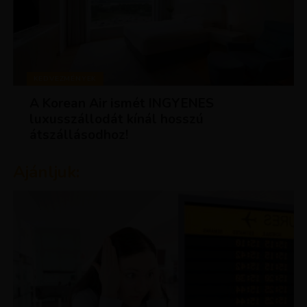
KEDVEZMÉNYEK
A Korean Air ismét INGYENES
luxusszállodát kínál hosszú
átszállásodhoz!
Ajánljuk: