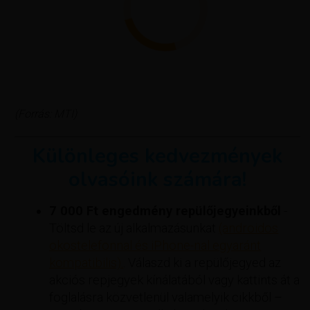
(Forrás: MTI)
Különleges kedvezmények
olvasóink számára!
7 000 Ft engedmény repülőjegyeinkből
-
Töltsd le az új alkalmazásunkat
(androidos
okostelefonnal és iPhone-nal egyaránt
kompatibilis).
. Válaszd ki a repülőjegyed az
akciós repjegyek kínálatából vagy kattints át a
foglalásra közvetlenül valamelyik cikkből –