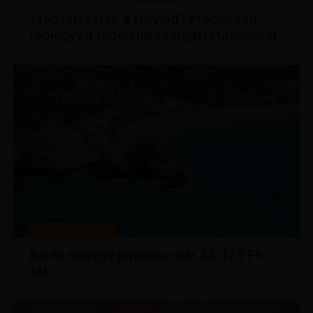
Megváltoztak a terveid? Módosítsd
repjegyed legújabb szolgáltatásunkkal
KIRÁLY REPJEGYEK
Korfu repjegy júniusra már 33 470 Ft-
tól