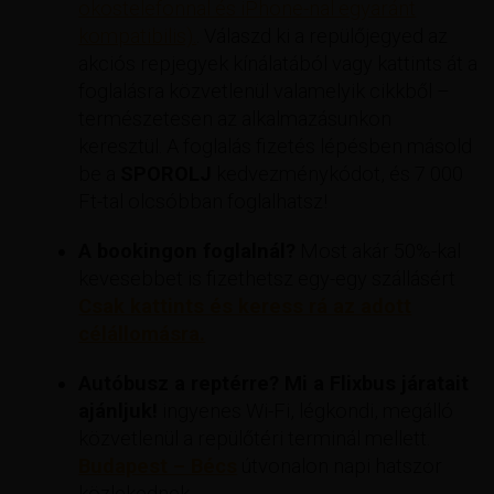
okostelefonnal és iPhone-nal egyaránt
kompatibilis).
. Válaszd ki a repülőjegyed az
akciós repjegyek kínálatából vagy kattints át a
foglalásra közvetlenül valamelyik cikkből –
természetesen az alkalmazásunkon
keresztül. A foglalás fizetés lépésben másold
be a
SPOROLJ
kedvezménykódot, és 7 000
Ft-tal olcsóbban foglalhatsz!
A bookingon foglalnál?
Most akár 50%-kal
kevesebbet is fizethetsz egy-egy szállásért
Csak kattints és keress rá az adott
célállomásra.
Autóbusz a reptérre? Mi a Flixbus járatait
ajánljuk!
ingyenes Wi-Fi, légkondi, megálló
közvetlenül a repülőtéri terminál mellett.
Budapest – Bécs
útvonalon napi hatszor
közlekednek.