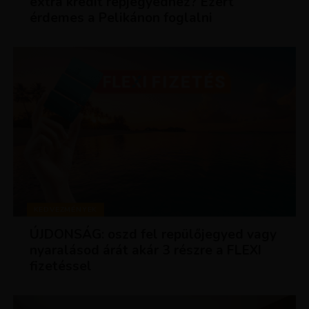
extra kredit repjegyedhez? Ezért
érdemes a Pelikánon foglalni
KEDVEZMÉNYEK
ÚJDONSÁG: oszd fel repülőjegyed vagy
nyaralásod árát akár 3 részre a FLEXI
fizetéssel