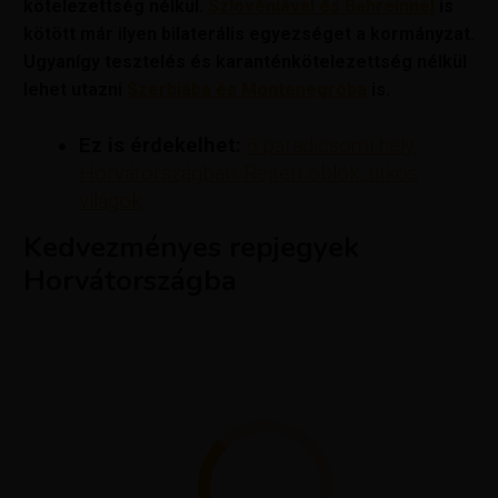
kötelezettség nélkül.
Szlovéniával és Bahreinnel
is
kötött már ilyen bilaterális egyezséget a kormányzat.
Ugyanígy tesztelés és karanténkötelezettség nélkül
lehet utazni
Szerbiába és Montenegróba
is.
Ez is érdekelhet:
6 paradicsomi hely
Horvátországban. Rejtett öblök, titkos
világok
Kedvezményes repjegyek
Horvátországba