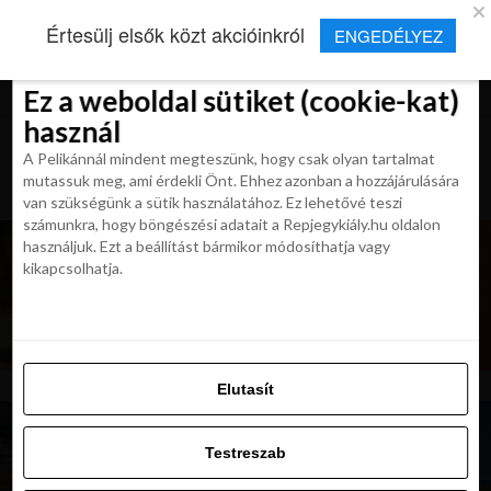
×
Új Repjegykirály alkalmazás
Értesülj elsők közt akcióinkról
ENGEDÉLYEZ
Beleegyezés
Beleegyezés
Részletek
Részletek
Sütikről
Sütikről
Telepítés
Aktuális hírek, cikkek és TOP utazási
ajánlatok egy kattintásnyira.
Ez a weboldal sütiket (cookie-kat)
Ez a weboldal sütiket (cookie-kat)
használ
használ
A Pelikánnál mindent megteszünk, hogy csak olyan tartalmat
A Pelikánnál mindent megteszünk, hogy csak olyan tartalmat
mutassuk meg, ami érdekli Önt. Ehhez azonban a hozzájárulására
mutassuk meg, ami érdekli Önt. Ehhez azonban a hozzájárulására
van szükségünk a sütik használatához. Ez lehetővé teszi
van szükségünk a sütik használatához. Ez lehetővé teszi
számunkra, hogy böngészési adatait a Repjegykiály.hu oldalon
számunkra, hogy böngészési adatait a Repjegykiály.hu oldalon
használjuk. Ezt a beállítást bármikor módosíthatja vagy
használjuk. Ezt a beállítást bármikor módosíthatja vagy
kikapcsolhatja.
kikapcsolhatja.
Elutasít
Elutasít
Testreszab
Testreszab
Engedélyezni az összeset