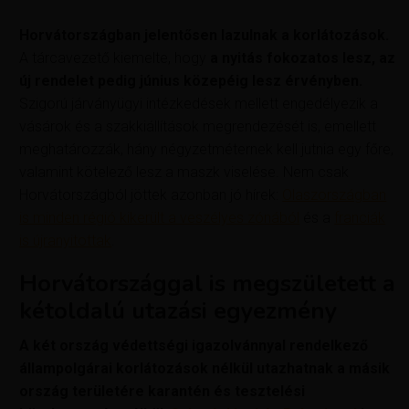
Horvátországban jelentősen lazulnak a korlátozások.
A tárcavezető kiemelte, hogy
a nyitás fokozatos lesz, az
új rendelet pedig június közepéig lesz érvényben.
Szigorú járványügyi intézkedések mellett engedélyezik a
vásárok és a szakkiállítások megrendezését is, emellett
meghatározzák, hány négyzetméternek kell jutnia egy főre,
valamint kötelező lesz a maszk viselése. Nem csak
Horvátországból jöttek azonban jó hírek:
Olaszországban
is minden régió kikerült a veszélyes zónából
és a
franciák
is újranyitottak
.
Horvátországgal is megszületett a
kétoldalú utazási egyezmény
A két ország védettségi igazolvánnyal rendelkező
állampolgárai korlátozások nélkül utazhatnak a másik
ország területére karantén és tesztelési