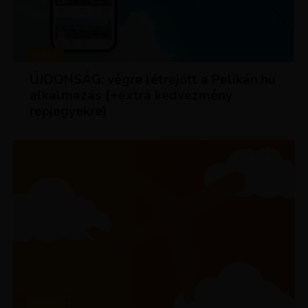
HÍREK
ÚJDONSÁG: végre létrejött a Pelikán.hu
alkalmazás (+extra kedvezmény
repjegyekre)
HÍREK