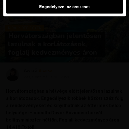
Engedélyezni az összeset
KIRÁLY REPJEGYEK
Horvátországban jelentősen
lazulnak a korlátozások,
foglalj kedvezményes áron
Szerző
Bianka
Megjelent
május 25, 2021
Horvátországban a hétvége előtt jelentősen lazulnak
a korlátozások. Engedélyezik többek között száz főig
a rendezvényeket és kinyithatnak az éttermek belső
helyiségei – mondta Davor Bozinovic horvát
belügyminiszter hétfőn.
Foglalj kedvezményes áron
14 418 Ft-tól!