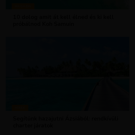
MAGAZIN
10 dolog amit át kell élned és ki kell
próbálnod Koh Samuin
HÍREK
Segítünk hazajutni Ázsiából: rendkívüli
charter járatok