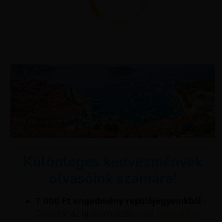
Különleges kedvezmények
olvasóink számára!
7 000 Ft engedmény repülőjegyeinkből
-
Töltsd le az új alkalmazásunkat
(androidos