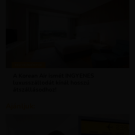
KEDVEZMÉNYEK
A Korean Air ismét INGYENES
luxusszállodát kínál hosszú
átszállásodhoz!
Ajánljuk: