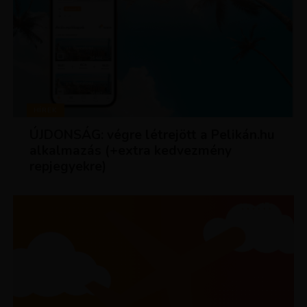
HÍREK
ÚJDONSÁG: végre létrejött a Pelikán.hu
alkalmazás (+extra kedvezmény
repjegyekre)