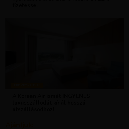
fizetéssel
KEDVEZMÉNYEK
A Korean Air ismét INGYENES
luxusszállodát kínál hosszú
átszállásodhoz!
Ajánljuk: