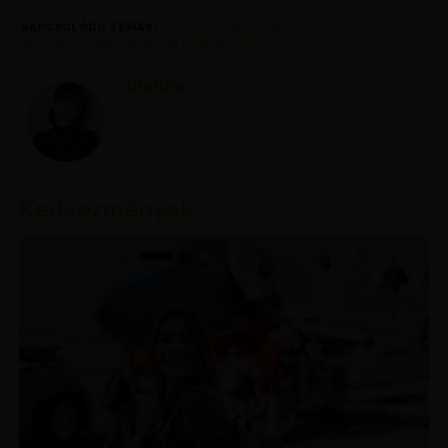
KAPCSOLÓDÓ TÉMÁK:
FEATURED
,
HIREK A NAGYVILAGBOL
,
MAGYARORSZAG KARANTEN
,
UTAZASI HIREK
Bianka
Kedvezmények