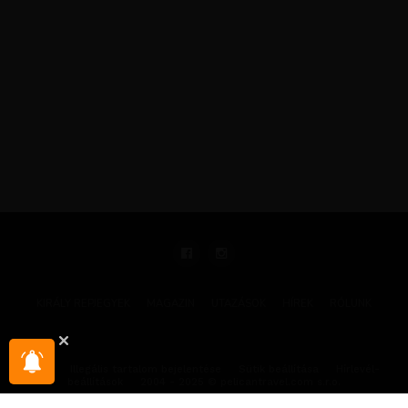
KIRÁLY REPJEGYEK
MAGAZIN
UTAZÁSOK
HÍREK
RÓLUNK
GYIK
Illegális tartalom bejelentése
Sütik beállítása
Hírlevél-
beállítások
2004 - 2025 © pelicantravel.com s.r.o.