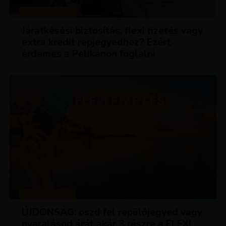
KEDVEZMÉNYEK
Járatkésési biztosítás, flexi fizetés vagy
extra kredit repjegyedhez? Ezért
érdemes a Pelikánon foglalni
KEDVEZMÉNYEK
ÚJDONSÁG: oszd fel repülőjegyed vagy
nyaralásod árát akár 3 részre a FLEXI