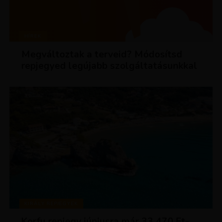
HÍREK
Megváltoztak a terveid? Módosítsd
repjegyed legújabb szolgáltatásunkkal
KIRÁLY REPJEGYEK
Korfu repjegy júniusra már 33 470 Ft-