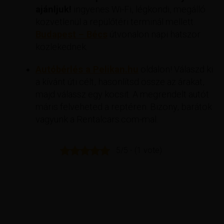
ajánljuk!
ingyenes Wi-Fi, légkondi, megálló
közvetlenül a repülőtéri terminál mellett.
Budapest – Bécs
útvonalon napi hatszor
közlekednek.
Autóbérlés a Pelikan.hu
oldalon! Válaszd ki
a kívánt úti célt, hasonlítsd össze az árakat,
majd válassz egy kocsit. A megrendelt autót
máris felveheted a reptéren. Bizony, barátok
vagyunk a Rentalcars.com-mal.
5/5 - (1 vote)