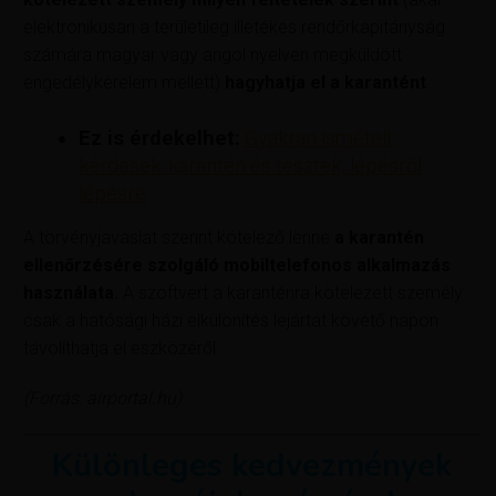
elektronikusan a területileg illetékes rendőrkapitányság
számára magyar vagy angol nyelven megküldött
engedélykérelem mellett)
hagyhatja el a karantént
.
Ez is érdekelhet:
Gyakran ismételt
kérdések: karantén és tesztek, lépésről
lépésre
A törvényjavaslat szerint kötelező lenne
a karantén
ellenőrzésére szolgáló mobiltelefonos alkalmazás
használata.
A szoftvert a karanténra kötelezett személy
csak a hatósági házi elkülönítés lejártát követő napon
távolíthatja el eszközéről.
(Forrás: airportal.hu)
Különleges kedvezmények