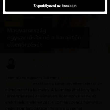
Engedélyezni az összeset
HÍREK
Magyarország
egyszerűsítené a karantén
ellenőrzését
Szerző
Bianka
Megjelent
október 19, 2020
Jelentősen egyszerűsítené a
külföldről hazatérő
állampolgárok
esetében a karantén elrendelését és
ellenőrzését a kormány. A kormány által benyújtott
törvényjavaslat értelmében, kötelezővé válna az
elektronikus ellenőrzés, a szabályszegők büntetése
pedig akár hatszázezer forintra is rúghat.