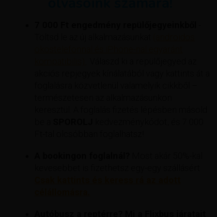
olvasóink számára!
7 000 Ft engedmény repülőjegyeinkből
-
Töltsd le az új alkalmazásunkat
(androidos
okostelefonnal és iPhone-nal egyaránt
kompatibilis).
. Válaszd ki a repülőjegyed az
akciós repjegyek kínálatából vagy kattints át a
foglalásra közvetlenül valamelyik cikkből –
természetesen az alkalmazásunkon
keresztül. A foglalás fizetés lépésben másold
be a
SPOROLJ
kedvezménykódot, és 7 000
Ft-tal olcsóbban foglalhatsz!
A bookingon foglalnál?
Most akár 50%-kal
kevesebbet is fizethetsz egy-egy szállásért
Csak kattints és keress rá az adott
célállomásra.
Autóbusz a reptérre? Mi a Flixbus járatait