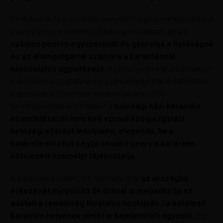
Pénteken este a kormány benyújtott egy törvényjavaslatot
a járványügyi intézkedésekkel kapcsolatban, amely
számos ponton egyszerűsíti és gyorsítja a hatóságok
és az állampolgárok számára a karanténnal
kapcsolatos ügyintézést
. A járványügyi intézkedésekkel
kapcsolatos szabályok és a járványügyi intézkedésekkel
kapcsolatos törvények módosításáról szóló
törvényjavaslat értelmében a
hatósági házi karantén
elrendelésénél nem kell egyedi közigazgatási
hatósági eljárást lefolytatni, elegendő, ha a
határellenőrzést végző rendőri szerv a karantén
kötelezett személyt tájékoztatja.
A karanténra kötelezett személy már
az országba
érkezését megelőző 24 órával is megadhatja az
adatait a rendőrség hivatalos honlapján
.A
a kötelező
karantén helyének címét is bejelentheti ugyanitt.
Ezt