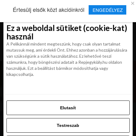
×
Új Repjegykirály alkalmazás
Értesülj elsők közt akcióinkról
ENGEDÉLYEZ
Beleegyezés
Beleegyezés
Részletek
Részletek
Sütikről
Sütikről
Telepítés
Aktuális hírek, cikkek és TOP utazási
ajánlatok egy kattintásnyira.
Ez a weboldal sütiket (cookie-kat)
Ez a weboldal sütiket (cookie-kat)
használ
használ
A Pelikánnál mindent megteszünk, hogy csak olyan tartalmat
A Pelikánnál mindent megteszünk, hogy csak olyan tartalmat
mutassuk meg, ami érdekli Önt. Ehhez azonban a hozzájárulására
mutassuk meg, ami érdekli Önt. Ehhez azonban a hozzájárulására
van szükségünk a sütik használatához. Ez lehetővé teszi
van szükségünk a sütik használatához. Ez lehetővé teszi
számunkra, hogy böngészési adatait a Repjegykiály.hu oldalon
számunkra, hogy böngészési adatait a Repjegykiály.hu oldalon
használjuk. Ezt a beállítást bármikor módosíthatja vagy
használjuk. Ezt a beállítást bármikor módosíthatja vagy
kikapcsolhatja.
kikapcsolhatja.
Elutasít
Elutasít
Testreszab
Testreszab
Engedélyezni az összeset