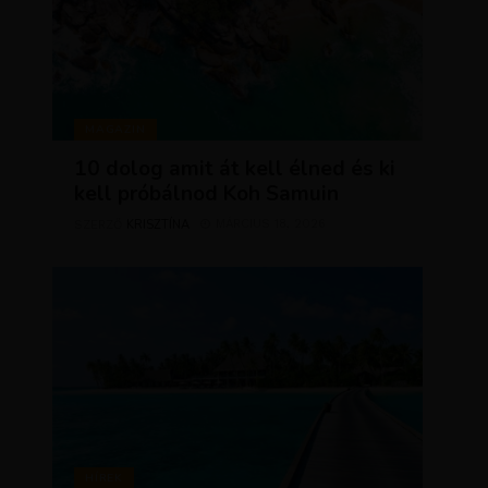
MAGAZIN
10 dolog amit át kell élned és ki
kell próbálnod Koh Samuin
KRISZTÍNA
MÁRCIUS 18, 2026
SZERZŐ
HÍREK