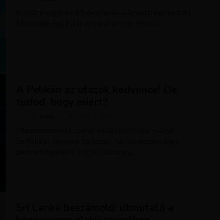
A nyár a végéhez ért, de utazási vágyad megmaradt?
Mutatunk egy listát azokról az úti célokról,...
A Pelikán az utazók kedvence! De
tudod, hogy miért?
SZERZŐ
ANNA
FEBRUÁR 6, 2024
Utazni mindenki szeret, valaki külföldre, mások
belföldön, egyesek túráznak, várost néznek vagy
parton henyélnek. Legyen bárhogy...
Srí Lanka beszámoló: útmutató a