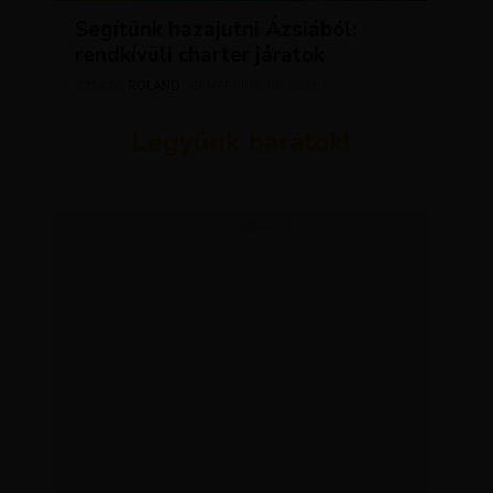
Segítünk hazajutni Ázsiából:
rendkívüli charter járatok
ROLAND
MÁRCIUS 10, 2026
SZERZŐ
Legyünk barátok!
ADVERTISEMENT