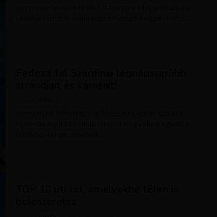
egyenesen uralja a Földközi-tengert. Megpróbáltunk
utánajárni miben rejlik népszerűsége, hogyan tudta...
Fedezd fel Szardínia legnépszerűbb
strandjait és városait!
SZERZŐ
DORI
FEBRUÁR 7, 2024
Sorozatunk következő felfedezésre vágyó szigete
nem más, mint Szardínia. Ismerd meg velünk együtt a
Földközi-tenger második...
TOP 10 úti cél, amelyekbe télen is
beleszeretsz
SZERZŐ
LUJZA
FEBRUÁR 7, 2024