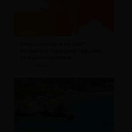
HÍREK
Megváltoztak a terveid?
Módosítsd repjegyed legújabb
szolgáltatásunkkal
KRISZTÍNA
AUGUSZTUS 2, 2023
SZERZŐ