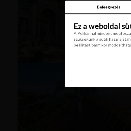
Beleegyezés
Beleegyezés
Ez a weboldal sü
Ez a weboldal sü
A Pelikánnál mindent megteszün
szükségünk a sütik használatáho
A Pelikánnál mindent megteszün
beállítást bármikor módosíthatj
szükségünk a sütik használatáho
beállítást bármikor módosíthatj