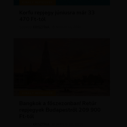
KIRÁLY REPJEGYEK
Korfu repjegy júniusra már 33
470 Ft-tól
KRISZTÍNA
MÁJUS 13, 2026
SZERZŐ
KIRÁLY REPJEGYEK
Bangkok a főszezonban! Retúr
repjegyek Budapestről 209 900
Ft-tól
KRISZTÍNA
ÁPRILIS 28, 2026
SZERZŐ