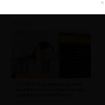
Ajánljuk:
TIPPEK ÉS TRÜKKÖK
75 000 Ft a problémás járatért.
Késési biztosítás a Koalától már
a pelikan.hu kínálatában is
LUJZA
ÁPRILIS 23, 2024
SZERZŐ