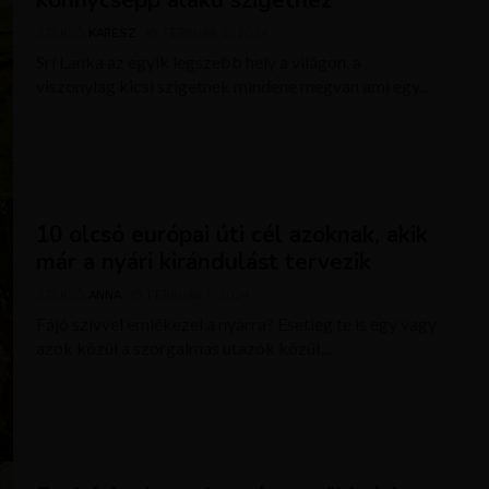
könnycsepp alakú szigethez
SZERZŐ
KARESZ
FEBRUÁR 5, 2024
Srí Lanka az egyik legszebb hely a világon, a
viszonylag kicsi szigetnek mindene megvan ami egy...
10 olcsó európai úti cél azoknak, akik
már a nyári kirándulást tervezik
SZERZŐ
ANNA
FEBRUÁR 1, 2024
Fájó szívvel emlékezel a nyárra? Esetleg te is egy vagy
azok közül a szorgalmas utazók közül,...