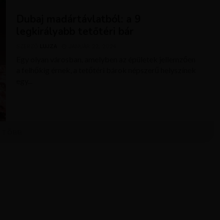
Dubaj madártávlatból: a 9
legkirályabb tetőtéri bár
SZERZŐ
LUJZA
JANUÁR 22, 2024
Egy olyan városban, amelyben az épületek jellemzően
a felhőkig érnek, a tetőtéri bárok népszerű helyszínek
egy...
TÖBB