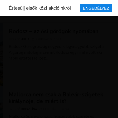
Értesülj elsők közt akcióinkról
ENGEDÉLYEZ
REPJEGYEK
MAGAZIN
UTAZÁSOK
HÍREK
RÓLUNK
Rodosz – az ősi görögök nyomában
SZERZŐ
JÚLIA
FEBRUÁR 9, 2024
Rodosz Görögroszág negyedik legynagyobb szigete.
A görög mitológia szerint Rodosz egy nimfa volt aki
rabul ejtette Héliosz...
Mallorca nem csak a Baleár-szigetek
királynője, de miért is?
SZERZŐ
KRISZTÍNA
FEBRUÁR 9, 2024
Mallorca Spanyolország legnagyobb szigete és