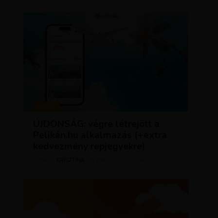
HÍREK
ÚJDONSÁG: végre létrejött a
Pelikán.hu alkalmazás (+extra
kedvezmény repjegyekre)
KRISZTÍNA
MÁRCIUS 11, 2024
SZERZŐ