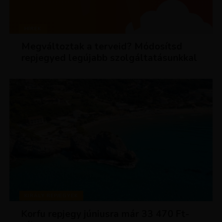
HÍREK
Megváltoztak a terveid? Módosítsd
repjegyed legújabb szolgáltatásunkkal
KIRÁLY REPJEGYEK
Korfu repjegy júniusra már 33 470 Ft-