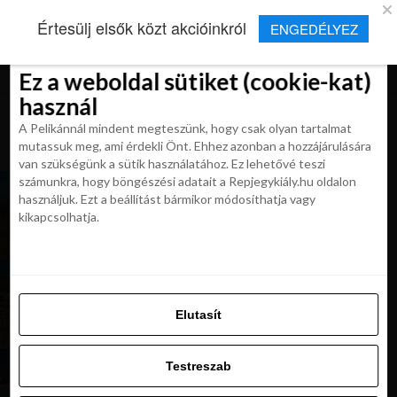
×
Új Repjegykirály alkalmazás
Értesülj elsők közt akcióinkról
ENGEDÉLYEZ
Beleegyezés
Beleegyezés
Részletek
Részletek
Sütikről
Sütikről
Telepítés
Aktuális hírek, cikkek és TOP utazási
ajánlatok egy kattintásnyira.
Ez a weboldal sütiket (cookie-kat)
Ez a weboldal sütiket (cookie-kat)
használ
használ
A Pelikánnál mindent megteszünk, hogy csak olyan tartalmat
A Pelikánnál mindent megteszünk, hogy csak olyan tartalmat
mutassuk meg, ami érdekli Önt. Ehhez azonban a hozzájárulására
mutassuk meg, ami érdekli Önt. Ehhez azonban a hozzájárulására
van szükségünk a sütik használatához. Ez lehetővé teszi
van szükségünk a sütik használatához. Ez lehetővé teszi
számunkra, hogy böngészési adatait a Repjegykiály.hu oldalon
Föld napja: életre szóló természeti csodák
számunkra, hogy böngészési adatait a Repjegykiály.hu oldalon
használjuk. Ezt a beállítást bármikor módosíthatja vagy
használjuk. Ezt a beállítást bármikor módosíthatja vagy
kikapcsolhatja.
kikapcsolhatja.
Spanyolország 10 legszebb tengerpartja
Elutasít
Elutasít
Testreszab
Testreszab
10 ok, miért repülj a Turkish Airlines
légitársasággal
Engedélyezni az összeset