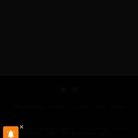
KIRÁLY REPJEGYEK
MAGAZIN
UTAZÁSOK
HÍREK
RÓLUNK
GYIK
Illegális tartalom bejelentése
Sütik beállítása
Hírlevél-
beállítások
2004 - 2025 © pelicantravel.com s.r.o.