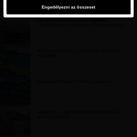
Engedélyezni az összeset
Így repülhetsz Budapestről egzotikus
célállomásokra a Korean Air Dreamlinerével
Mallorca legszebb és legtöbbet látogatott
strandjai
Meguntad a Balatont? Irány a Garda-tó!
Zakynthos – legjobb strandjai, látnivalói és
akciós repjegyek