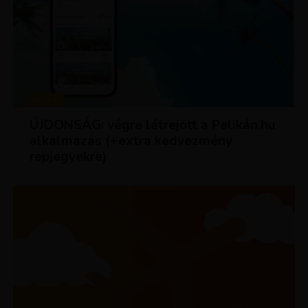
HÍREK
ÚJDONSÁG: végre létrejött a Pelikán.hu
alkalmazás (+extra kedvezmény
repjegyekre)