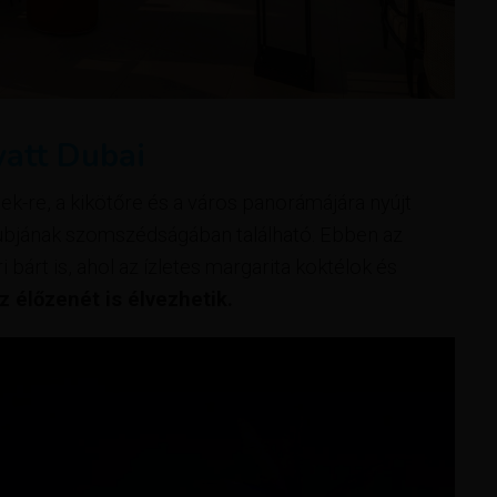
yatt Dubai
ek-re, a kikötőre és a város panorámájára nyújt
tklubjának szomszédságában található. Ebben az
 bárt is, ahol az ízletes margarita koktélok és
 élőzenét is élvezhetik.