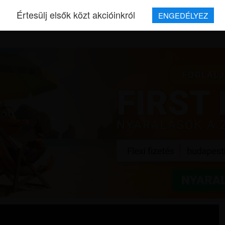
Értesülj elsők közt akcióinkról
ENGEDÉLYEZ
REPJEGYEK
MAGAZIN
UTAZÁSOK
HÍREK
RÓLUNK