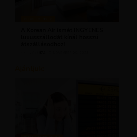
KEDVEZMÉNYEK
A Korean Air ismét INGYENES
luxusszállodát kínál hosszú
átszállásodhoz!
LUJZA
NOVEMBER 20, 2023
SZERZŐ
Ajánljuk: