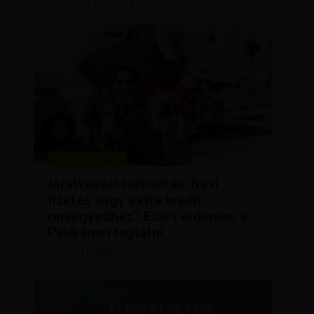
Kedvezmények
KEDVEZMÉNYEK
Járatkésési biztosítás, flexi
fizetés vagy extra kredit
repjegyedhez? Ezért érdemes a
Pelikánon foglalni
KRISZTÍNA
ÁPRILIS 16, 2025
SZERZŐ