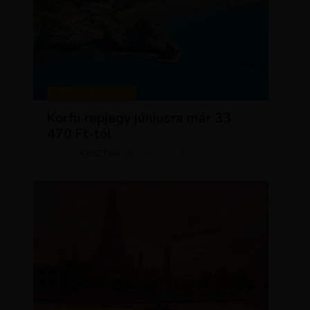
KIRÁLY REPJEGYEK
Korfu repjegy júniusra már 33
470 Ft-tól
KRISZTÍNA
MÁJUS 13, 2026
SZERZŐ