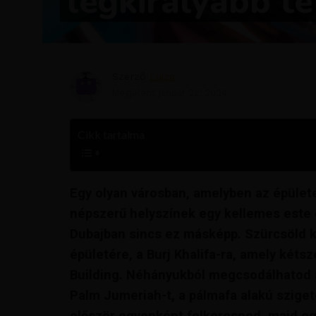
legkirályabb te
Szerző
Lujza
Megjelent
január 22, 2024
Cikk tartalma
Egy olyan városban, amelyben az épülete
népszerű helyszínek egy kellemes este e
Dubajban sincs ez másképp. Szürcsöld k
épületére, a Burj Khalifa-ra, amely kéts
Building. Néhányukból megcsodálhatod a
Palm Jumeriah-t, a pálmafa alakú sziget
először egyenként felkeresned, majd eg