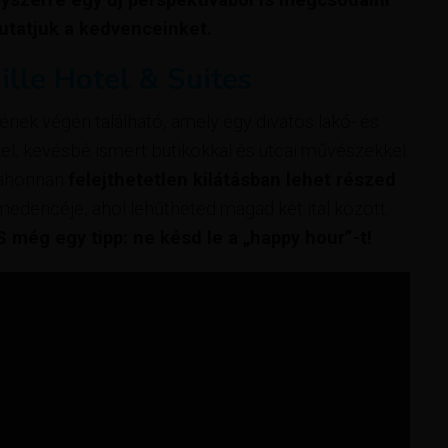
utatjuk a kedvenceinket.
ille Hotel & Suites
ének végén található, amely egy divatos lakó- és
el, kevésbé ismert butikokkal és utcai művészekkel.
, ahonnan
felejthetetlen kilátásban lehet részed
medencéje, ahol lehűtheted magad két ital között.
S még egy tipp: ne késd le a „happy hour”-t!