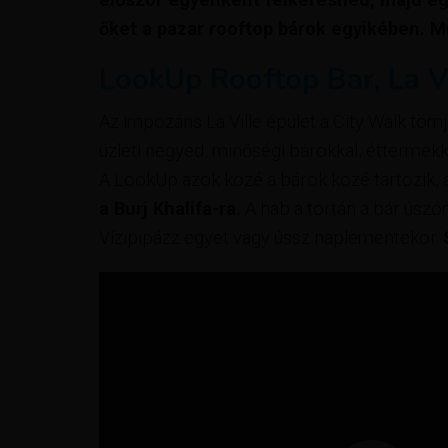
őket a pazar rooftop bárok egyikében. M
LookUp Rooftop Bar, La V
Az impozáns La Ville épület a City Walk tömj
üzleti negyed, minőségi bárokkal, éttermekk
A LookUp azok közé a bárok közé tartozik
a Burj Khalifa-ra.
A hab a tortán a bár úszó
Vízipipázz egyet vagy ússz naplementekor.