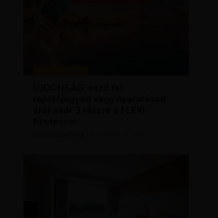
KEDVEZMÉNYEK
ÚJDONSÁG: oszd fel
repülőjegyed vagy nyaralásod
árát akár 3 részre a FLEXI
fizetéssel
KRISZTÍNA
MÁRCIUS 31, 2025
SZERZŐ