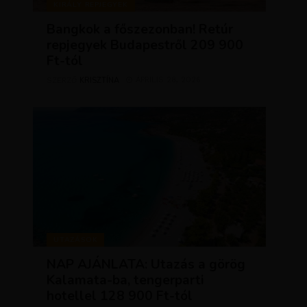
KIRÁLY REPJEGYEK
Bangkok a főszezonban! Retúr
repjegyek Budapestről 209 900
Ft-tól
KRISZTÍNA
ÁPRILIS 28, 2026
SZERZŐ
UTAZÁSOK
NAP AJÁNLATA: Utazás a görög
Kalamata-ba, tengerparti
hotellel 128 900 Ft-tól