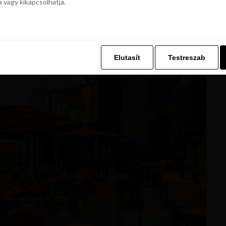
a vagy kikapcsolhatja.
z. Ez lehetővé teszi számunkra, hogy böngészési adatait a Repjegykiály.h
a vagy kikapcsolhatja.
Elutasít
Testreszab
Elutasít
Testreszab