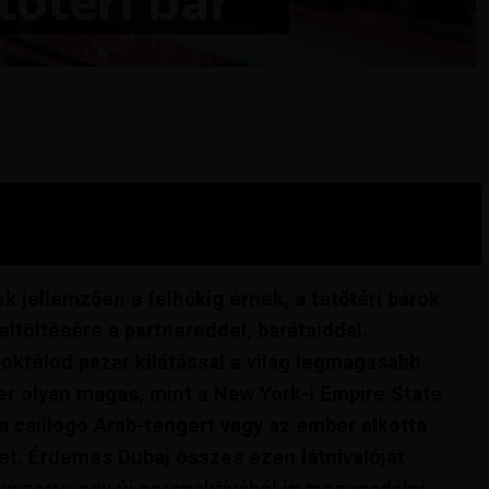
tőtéri bár
k jellemzően a felhőkig érnek, a tetőtéri bárok
ltöltésére a partnereddel, barátaiddal.
oktélod pazar kilátással a világ legmagasabb
zer olyan magas, mint a New York-i Empire State
 csillogó Arab-tengert vagy az ember alkotta
et. Érdemes Dubaj összes ezen látnivalóját
yszerre egy új perspektívából is megcsodálni