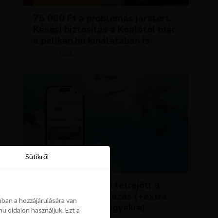
TIPPEK ÉS TRÜKKÖK
75 000 Ft a problémás járatért.
Késési biztosítás a Koalától már
a pelikan.hu kínálatában is
LUJZA
ÁPRILIS 23, 2024
SZERZŐ
Sütikről
Sütikről
HÍREK
ÚJDONSÁG: végre létrejött a
Pelikán.hu alkalmazás (+extra
ban a hozzájárulására van
kedvezmény repjegyekre)
u oldalon használjuk. Ezt a
ban a hozzájárulására van