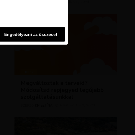
KRISZTÍNA
MÁRCIUS 11, 2024
SZERZŐ
u oldalon használjuk. Ezt a
Engedélyezni az összeset
Engedélyezni az összeset
HÍREK
Megváltoztak a terveid?
Módosítsd repjegyed legújabb
szolgáltatásunkkal
KRISZTÍNA
AUGUSZTUS 2, 2023
SZERZŐ