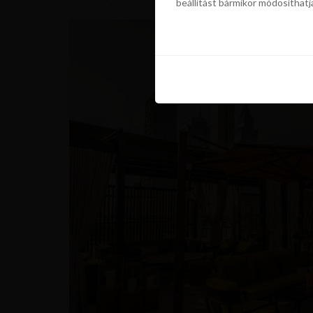
beállítást bármikor módosíthatj
szükségünk a sütik használatáho
beállítást bármikor módosíthatj