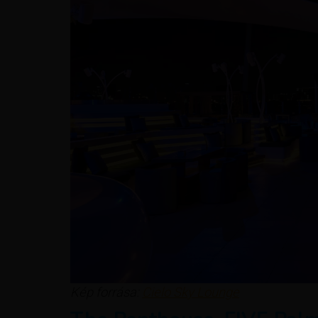
Kép forrása:
Cielo Sky Lounge