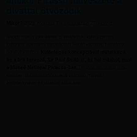
amikor Picasso művészete a
divattal ötvöződik
Mikor?
2023. március 7. és augusztus 27. között
Ahogy már a cikk elején is említettük, idén számos
kulturális esemény inspirációja Pablo Picasso halálának
50. évfordulója.
Különleges koncepcióval mutatkozik
be a brit tervező, Sir Paul Smith is, és hol máshol, mint
a Museé National Picasso-ban.
Divatos alkotásai több
esetben is összefonódnak a világhírű művész
festményeivel és játékos stílusával.