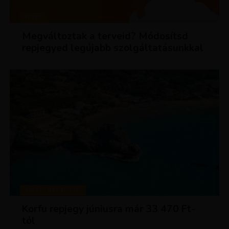
HÍREK
Megváltoztak a terveid? Módosítsd
repjegyed legújabb szolgáltatásunkkal
KIRÁLY REPJEGYEK
Korfu repjegy júniusra már 33 470 Ft-
tól