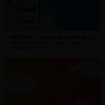
HÍREK
ÚJDONSÁG: végre létrejött a Pelikán.hu
alkalmazás (+extra kedvezmény
repjegyekre)