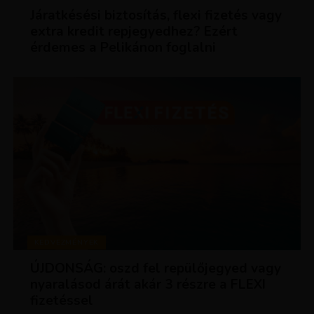
Járatkésési biztosítás, flexi fizetés vagy
extra kredit repjegyedhez? Ezért
érdemes a Pelikánon foglalni
KEDVEZMÉNYEK
ÚJDONSÁG: oszd fel repülőjegyed vagy
nyaralásod árát akár 3 részre a FLEXI
fizetéssel