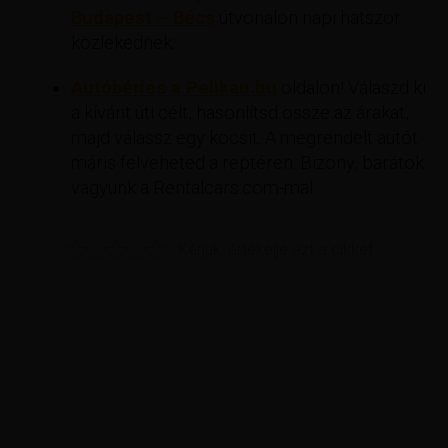
Budapest – Bécs
útvonalon napi hatszor
közlekednek.
Autóbérlés a Pelikan.hu
oldalon! Válaszd ki
a kívánt úti célt, hasonlítsd össze az árakat,
majd válassz egy kocsit. A megrendelt autót
máris felveheted a reptéren. Bizony, barátok
vagyunk a Rentalcars.com-mal.
Kérjük, értékelje ezt a cikket.