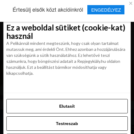
×
Új Repjegykirály alkalmazás
Értesülj elsők közt akcióinkról
ENGEDÉLYEZ
Beleegyezés
Beleegyezés
Részletek
Részletek
Sütikről
Sütikről
Telepítés
Aktuális hírek, cikkek és TOP utazási
ajánlatok egy kattintásnyira.
Ez a weboldal sütiket (cookie-kat)
Ez a weboldal sütiket (cookie-kat)
használ
használ
A Pelikánnál mindent megteszünk, hogy csak olyan tartalmat
A Pelikánnál mindent megteszünk, hogy csak olyan tartalmat
mutassuk meg, ami érdekli Önt. Ehhez azonban a hozzájárulására
mutassuk meg, ami érdekli Önt. Ehhez azonban a hozzájárulására
van szükségünk a sütik használatához. Ez lehetővé teszi
van szükségünk a sütik használatához. Ez lehetővé teszi
számunkra, hogy böngészési adatait a Repjegykiály.hu oldalon
számunkra, hogy böngészési adatait a Repjegykiály.hu oldalon
használjuk. Ezt a beállítást bármikor módosíthatja vagy
használjuk. Ezt a beállítást bármikor módosíthatja vagy
kikapcsolhatja.
kikapcsolhatja.
Elutasít
Elutasít
Testreszab
Testreszab
Engedélyezni az összeset