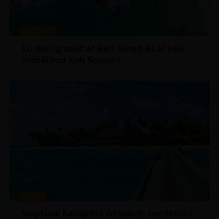
MAGAZIN
10 dolog amit át kell élned és ki kell
próbálnod Koh Samuin
HÍREK
Segítünk hazajutni Ázsiából: rendkívüli