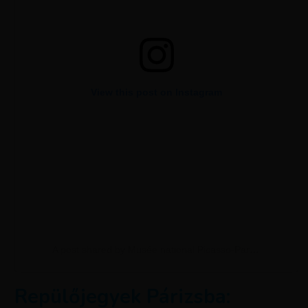
View this post on Instagram
A post shared by Musée national Picasso-Paris (@museepicassoparis)
Repülőjegyek Párizsba: