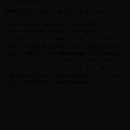
Mikor?
2023. február 27. és 2024. január 7. között
Ebben a magával ragadó digitális művészeti térben 140
videó- és lézerprojektor kelti életre a statikus
festményeket, zene és különböző effektek kíséretében. A
2023-as szezonban magával ragadó módon láthatsz be
az orosz-francia művész,
Marc Chagall
látnoki elméjébe.
Ez az újszerű installáció újraértelmezi a hegedűsökről,
zsonglőrökről, vadmacskákról és bohócokról alkotott
szürreális víziót, szembeállítva a klasszikus zene, a jazz és
a hagyományos zsidó klezmer keverékével.