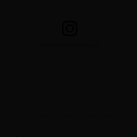
View this post on Instagram
A post shared by L’Atelier des Lumières (@atelierdeslumieres)
Íme, Párizs 10 legnépszerűbb múzeuma!