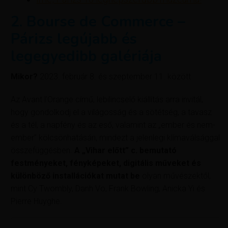
2. Bourse de Commerce –
Párizs legújabb és
legegyedibb galériája
Mikor?
2023. február 8. és szeptember 11. között
Az Avant l’Orange című, lebilincselő kiállítás arra invitál,
hogy gondolkodj el a világosság és a sötétség, a tavasz
és a tél, a napfény és az eső, valamint az „ember és nem-
ember” kölcsönhatásán, mindezt a jelenlegi klímaválsággal
összefüggésben.
A „Vihar előtt” c. bemutató
festményeket, fényképeket, digitális műveket és
különböző installációkat mutat be
olyan művészektől,
mint Cy Twombly, Danh Vo, Frank Bowling, Anicka Yi és
Pierre Huyghe.