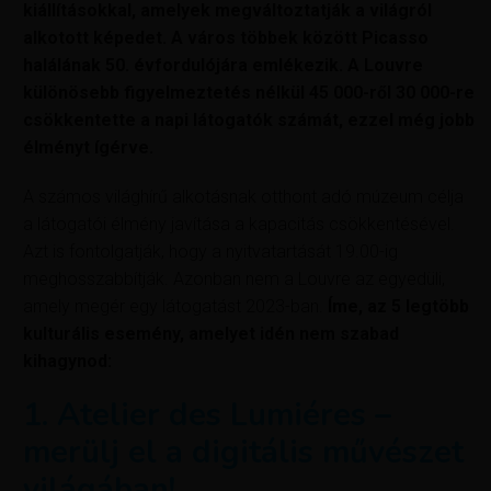
kiállításokkal, amelyek megváltoztatják a világról
alkotott képedet. A város többek között Picasso
halálának 50. évfordulójára emlékezik. A Louvre
különösebb figyelmeztetés nélkül 45 000-ről 30 000-re
csökkentette a napi látogatók számát, ezzel még jobb
élményt ígérve.
A számos világhírű alkotásnak otthont adó múzeum célja
a látogatói élmény javítása a kapacitás csökkentésével.
Azt is fontolgatják, hogy a nyitvatartását 19.00-ig
meghosszabbítják. Azonban nem a Louvre az egyedüli,
amely megér egy látogatást 2023-ban.
Íme, az 5 legtöbb
kulturális esemény, amelyet idén nem szabad
kihagynod:
1. Atelier des Lumiéres –
merülj el a digitális művészet
világában!