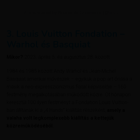
A post shared by Bourse de Commerce (@boursedecommerce)
3. Louis Vuitton Fondation –
Warhol és Basquiat
Mikor?
2023. április 5. és augusztus 28. között
1984 és 1985 között Andy Warhol és Jean-Michel
Basquiat amerikai művészek – egyikük a pop art óriása a
másik a neo-expresszionizmus fiatal képviselője – 160
festmény megalkotásában működött közre. Öt hónapon
keresztül 100 ilyen festményt a Fondation Louis Vuitton-
ban állítanak ki a „4 Hands” kiállítás részeként,
amely a
valaha volt legkomplexebb kiállítás a kettejük
közreműködéséből.