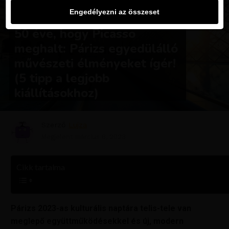
Engedélyezni az összeset
MAGAZIN
50 éve, hogy Picasso
meghalt: Párizs egyedülálló
művészeti élményeket ígér!
(5 tipp a legjobb
kiállításokhoz)
Szerző
Lujza
Megjelent
március 8, 2023
Cikk tartalma
Párizs 2023-as kulturális naptára telis-tele van
meglepő együttműködésekkel és új, modern