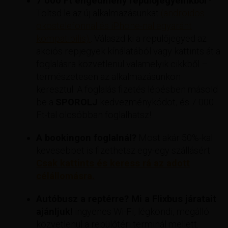
7 000 Ft engedmény repülőjegyeinkből
-
Töltsd le az új alkalmazásunkat
(androidos
okostelefonnal és iPhone-nal egyaránt
kompatibilis).
. Válaszd ki a repülőjegyed az
akciós repjegyek kínálatából vagy kattints át a
foglalásra közvetlenül valamelyik cikkből –
természetesen az alkalmazásunkon
keresztül. A foglalás fizetés lépésben másold
be a
SPOROLJ
kedvezménykódot, és 7 000
Ft-tal olcsóbban foglalhatsz!
A bookingon foglalnál?
Most akár 50%-kal
kevesebbet is fizethetsz egy-egy szállásért
Csak kattints és keress rá az adott
célállomásra.
Autóbusz a reptérre? Mi a Flixbus járatait
ajánljuk!
ingyenes Wi-Fi, légkondi, megálló
közvetlenül a repülőtéri terminál mellett.