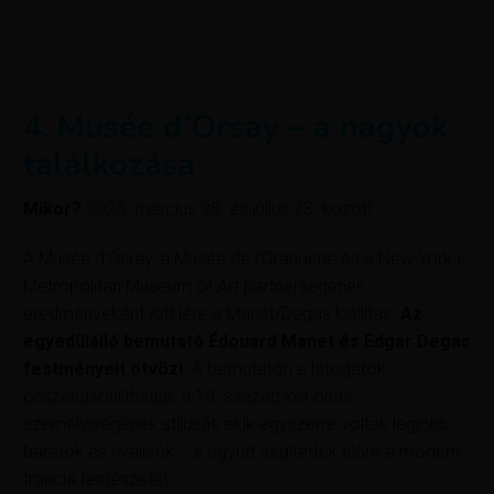
A post shared by Fondation Louis Vuitton (@fondationlv)
4. Musée d’Orsay – a nagyok
találkozása
Mikor?
2023. március 28. és július 23. között
A Musée d’Osray, a Musée de l’Orangerie és a New York-i
Metropolitan Museum of Art partnerségének
eredményeként jött lére a Manet/Degas kiállítás.
Az
egyedülálló bemutató Édouard Manet és Edgar Degas
festményeit ötvözi.
A bemutatón a látogatók
összehasonlíthatják a 19. század két óriás
személyiségének stílusát, akik egyszerre voltak legjobb
barátok és riválisok – s együtt segítették előre a modern
francia festészetet.