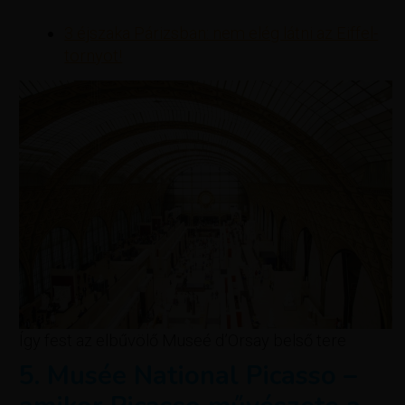
3 éjszaka Párizsban: nem elég látni az Eiffel-
tornyot!
Így fest az elbűvölő Museé d’Orsay belső tere
5. Musée National Picasso –