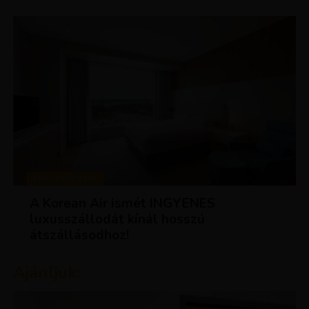
KEDVEZMÉNYEK
A Korean Air ismét INGYENES
luxusszállodát kínál hosszú
átszállásodhoz!
Ajánljuk: