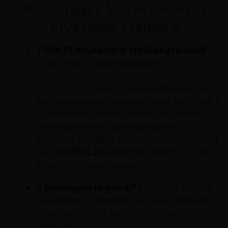
Különleges kedvezmények
olvasóink számára!
7 000 Ft engedmény repülőjegyeinkből
-
Töltsd le az új alkalmazásunkat
(androidos
okostelefonnal és iPhone-nal egyaránt
kompatibilis).
. Válaszd ki a repülőjegyed az
akciós repjegyek kínálatából vagy kattints át a
foglalásra közvetlenül valamelyik cikkből –
természetesen az alkalmazásunkon
keresztül. A foglalás fizetés lépésben másold
be a
SPOROLJ
kedvezménykódot, és 7 000
Ft-tal olcsóbban foglalhatsz!
A bookingon foglalnál?
Most akár 50%-kal
kevesebbet is fizethetsz egy-egy szállásért
Csak kattints és keress rá az adott
célállomásra.