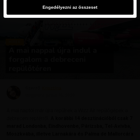
Engedélyezni az összeset
HÍREK
A mai nappal újra indul a
forgalom a debreceni
repülőtéren
Szerző
Krisztína
Megjelent
június 16, 2020
A mai naptól már újra repülnek a Wizz Air repülőgépek a
debreceni reptérről.
A korábbi 14 desztinációból csak 7
marad Londonba, Eindhovenbe, Párizsba, Tel-Avivba,
Moszkvába, illetve Larnakára és Palma de Mallorcára