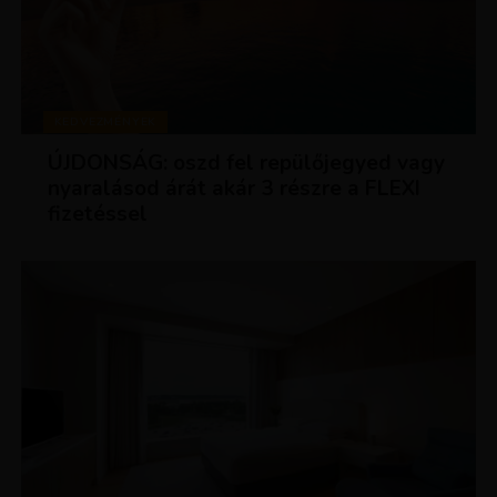
KEDVEZMÉNYEK
ÚJDONSÁG: oszd fel repülőjegyed vagy
nyaralásod árát akár 3 részre a FLEXI
fizetéssel