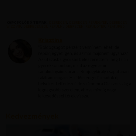
KAPCSOLÓDÓ TÉMÁK:
DEBRECEN
,
DEBRECEN REPJEGYEK
,
DEBRECEN
WIZZ AIR
,
DEBRECENBOL REPULNI
,
DEBRECENI REPULOTER
,
FEATURED
Krisztína
"Boldogságot pénzért venni nem lehet, de
repülőjegyet igen, és az már majdnem ugyanaz."
Az utazásba gyorsan beleszerettem, még talán
gyerekkoromban, majd az egyetemi
tanulmányaim során a Repjegykirály csapatában
találtam magam. Ha időm engedi, imádok új
helyeket felfedezni, de számomra Olaszország a
legnagyobb szerelem, ahova mindig nagy
lelkesedéssel térek vissza.
Kedvezmények