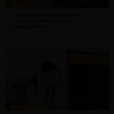
KEDVEZMÉNYEK
A Korean Air ismét INGYENES
luxusszállodát kínál hosszú
átszállásodhoz!
Ajánljuk:
TIPPEK ÉS TRÜKKÖK