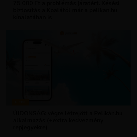
75 000 Ft a problémás járatért. Késési
biztosítás a Koalától már a pelikan.hu
kínálatában is
HÍREK
ÚJDONSÁG: végre létrejött a Pelikán.hu
alkalmazás (+extra kedvezmény
repjegyekre)