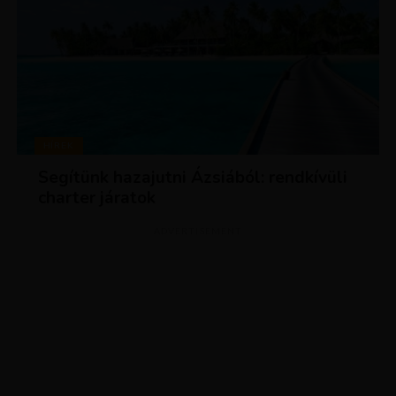
HÍREK
Segítünk hazajutni Ázsiából: rendkívüli
charter járatok
ADVERTISEMENT