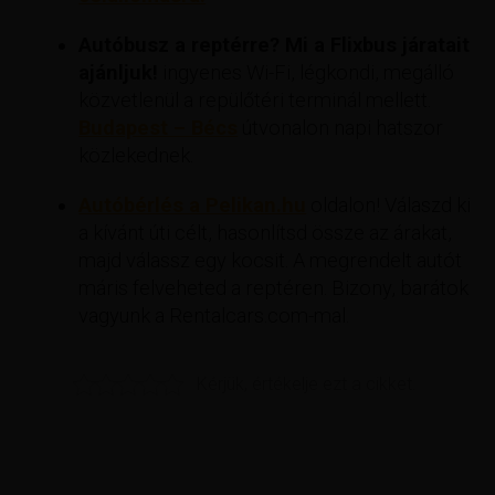
Autóbusz a reptérre? Mi a Flixbus járatait
ajánljuk!
ingyenes Wi-Fi, légkondi, megálló
közvetlenül a repülőtéri terminál mellett.
Budapest – Bécs
útvonalon napi hatszor
közlekednek.
Autóbérlés a Pelikan.hu
oldalon! Válaszd ki
a kívánt úti célt, hasonlítsd össze az árakat,
majd válassz egy kocsit. A megrendelt autót
máris felveheted a reptéren. Bizony, barátok
vagyunk a Rentalcars.com-mal.
Kérjük, értékelje ezt a cikket.