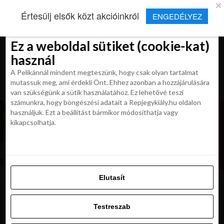
×
Új Repjegykirály alkalmazás
Értesülj elsők közt akcióinkról
ENGEDÉLYEZ
Beleegyezés
Beleegyezés
Részletek
Részletek
Sütikről
Sütikről
Telepítés
Aktuális hírek, cikkek és TOP utazási
ajánlatok egy kattintásnyira.
Ez a weboldal sütiket (cookie-kat)
Ez a weboldal sütiket (cookie-kat)
használ
használ
A Pelikánnál mindent megteszünk, hogy csak olyan tartalmat
A Pelikánnál mindent megteszünk, hogy csak olyan tartalmat
mutassuk meg, ami érdekli Önt. Ehhez azonban a hozzájárulására
mutassuk meg, ami érdekli Önt. Ehhez azonban a hozzájárulására
van szükségünk a sütik használatához. Ez lehetővé teszi
van szükségünk a sütik használatához. Ez lehetővé teszi
számunkra, hogy böngészési adatait a Repjegykiály.hu oldalon
számunkra, hogy böngészési adatait a Repjegykiály.hu oldalon
használjuk. Ezt a beállítást bármikor módosíthatja vagy
használjuk. Ezt a beállítást bármikor módosíthatja vagy
kikapcsolhatja.
kikapcsolhatja.
Elutasít
Elutasít
Testreszab
Testreszab
Engedélyezni az összeset