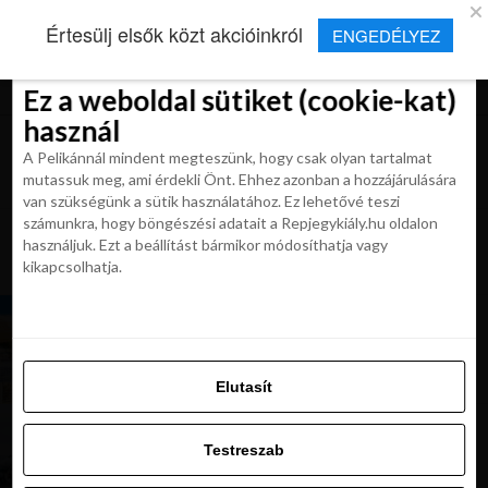
×
Új Repjegykirály alkalmazás
Értesülj elsők közt akcióinkról
ENGEDÉLYEZ
Beleegyezés
Beleegyezés
Részletek
Részletek
Sütikről
Sütikről
Telepítés
Aktuális hírek, cikkek és TOP utazási
ajánlatok egy kattintásnyira.
Ez a weboldal sütiket (cookie-kat)
Ez a weboldal sütiket (cookie-kat)
használ
használ
A Pelikánnál mindent megteszünk, hogy csak olyan tartalmat
A Pelikánnál mindent megteszünk, hogy csak olyan tartalmat
mutassuk meg, ami érdekli Önt. Ehhez azonban a hozzájárulására
mutassuk meg, ami érdekli Önt. Ehhez azonban a hozzájárulására
van szükségünk a sütik használatához. Ez lehetővé teszi
van szükségünk a sütik használatához. Ez lehetővé teszi
számunkra, hogy böngészési adatait a Repjegykiály.hu oldalon
All posts tagged "debrecenbol
számunkra, hogy böngészési adatait a Repjegykiály.hu oldalon
használjuk. Ezt a beállítást bármikor módosíthatja vagy
repulni"
használjuk. Ezt a beállítást bármikor módosíthatja vagy
kikapcsolhatja.
kikapcsolhatja.
KIRÁLY REPJEGYEK
Nyári úti célok Debrecenből. Foglald le
repjegyed 26 500 Ft-tól
Elutasít
Elutasít
Testreszab
HÍREK
A mai nappal újra indul a forgalom a debreceni
Testreszab
repülőtéren
Engedélyezni az összeset