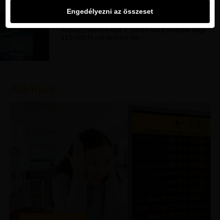
Engedélyezni az összeset
KIRÁLY REPJEGYEK
Repülj Debrecenből 8.980 Ft-tól Európába vagy
119.900 Ft-tól az USA-ba
Ajánljuk:
TIPPEK ÉS TRÜKKÖK