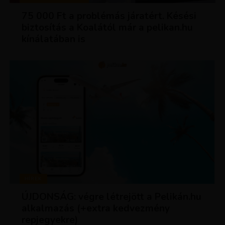
75 000 Ft a problémás járatért. Késési
biztosítás a Koalától már a pelikan.hu
kínálatában is
HÍREK
ÚJDONSÁG: végre létrejött a Pelikán.hu
alkalmazás (+extra kedvezmény
repjegyekre)