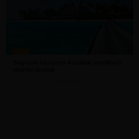
HÍREK
Segítünk hazajutni Ázsiából: rendkívüli
charter járatok
ADVERTISEMENT