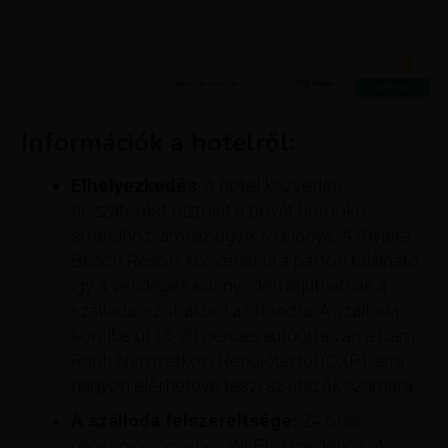
Információk a hotelről:
Elhelyezkedés
: A hotel közvetlen
hozzáférést biztosít a privát homokos
strandhoz, ami az egyik fő előnye. A Riviera
Beach Resort közvetlenül a parton található,
így a vendégek könnyedén átjuthatnak a
szállodai szobákból a strandra. A szálloda
körülbelül 15-20 perces autóútra van a Cam
Ranh Nemzetközi Repülőtértől (CXR), ami
nagyon elérhetővé teszi az utazók számára.
A szálloda felszereltsége:
24 órás
recepció, ingyenes Wi-Fi, 2 medence, 4