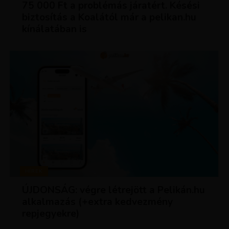
75 000 Ft a problémás járatért. Késési
biztosítás a Koalától már a pelikan.hu
kínálatában is
HÍREK
ÚJDONSÁG: végre létrejött a Pelikán.hu
alkalmazás (+extra kedvezmény
repjegyekre)