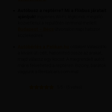
Autóbusz a reptérre? Mi a Flixbus járatait
ajánljuk!
ingyenes Wi-Fi, légkondi, megálló
közvetlenül a repülőtéri terminál mellett.
Budapest – Bécs
útvonalon napi hatszor
közlekednek.
Autóbérlés a Pelikan.hu
oldalon! Válaszd ki
a kívánt úti célt, hasonlítsd össze az árakat,
majd válassz egy kocsit. A megrendelt autót
máris felveheted a reptéren. Bizony, barátok
vagyunk a Rentalcars.com-mal.
5/5 - (5 votes)