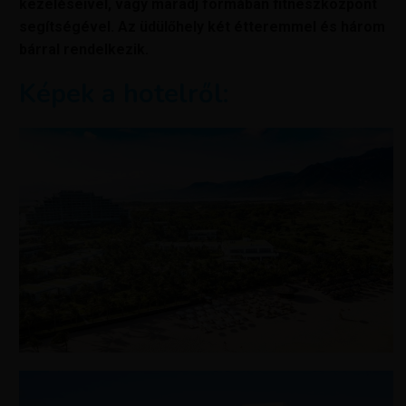
kezeléseivel, vagy maradj formában fitneszközpont
segítségével. Az üdülőhely két étteremmel és három
bárral rendelkezik.
Képek a hotelről: