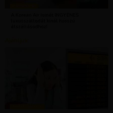
KEDVEZMÉNYEK
A Korean Air ismét INGYENES
luxusszállodát kínál hosszú
átszállásodhoz!
Ajánljuk:
TIPPEK ÉS TRÜKKÖK