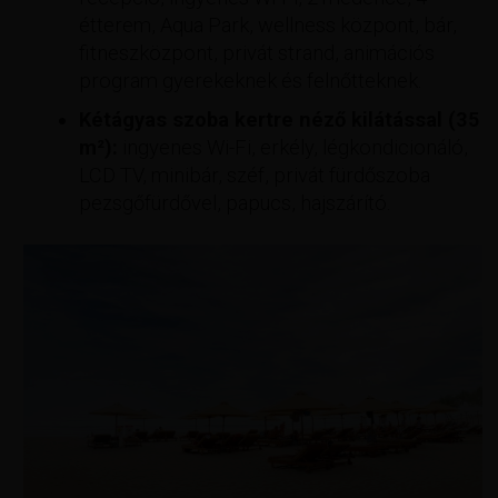
étterem, Aqua Park, wellness központ, bár,
fitneszközpont, privát strand, animációs
program gyerekeknek és felnőtteknek.
Kétágyas szoba kertre néző kilátással (35
m²):
ingyenes Wi-Fi, erkély, légkondicionáló,
LCD TV, minibár, széf, privát fürdőszoba
pezsgőfürdővel, papucs, hajszárító.