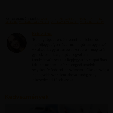
KAPCSOLÓDÓ TÉMÁK:
CAM RANH
,
CAM RANH VIETNAM
,
FEATURED
,
VIETNAM
,
VIETNAM LATNIVALOK
,
VIETNAM NYARALAS
,
VIETNAM UTAZAS
Krisztína
"Boldogságot pénzért venni nem lehet, de
repülőjegyet igen, és az már majdnem ugyanaz."
Az utazásba gyorsan beleszerettem, még talán
gyerekkoromban, majd az egyetemi
tanulmányaim során a Repjegykirály csapatában
találtam magam. Ha időm engedi, imádok új
helyeket felfedezni, de számomra Olaszország a
legnagyobb szerelem, ahova mindig nagy
lelkesedéssel térek vissza.
Kedvezmények