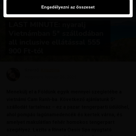
Engedélyezni az összeset
UTAZÁSOK
LAST MINUTE: nyaralj
Vietnámban 5* szállodában
all inclusive ellátással 555
900 Ft-tól
Szerző
Krisztína
Megjelent
február 26, 2025
Menekülj el a Földünk egyik mennyei szegletébe a
vietnámi Cam Ranh-ba. Következő ajánlatunk 5*
szállodát tartalmaz – ez a pazar tengerparti üdülőhel,
ahol pompás lagúnamedencék és kertek várna, és
amelyet makulátlan fehér homokos tengerpart
szegélyez. Lazíts a Rinata Oasis Spa nyugtató