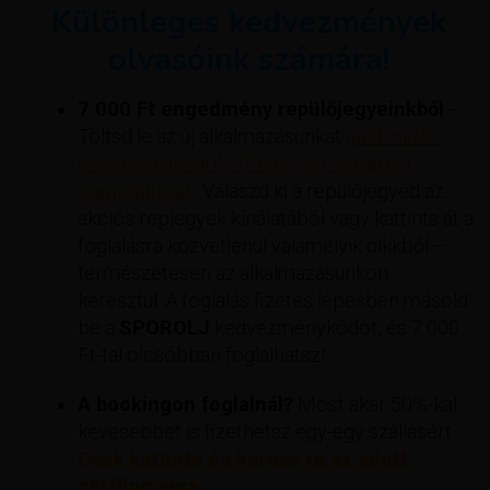
Különleges kedvezmények
olvasóink számára!
7 000 Ft engedmény repülőjegyeinkből
-
Töltsd le az új alkalmazásunkat
(androidos
okostelefonnal és iPhone-nal egyaránt
kompatibilis).
. Válaszd ki a repülőjegyed az
akciós repjegyek kínálatából vagy kattints át a
foglalásra közvetlenül valamelyik cikkből –
természetesen az alkalmazásunkon
keresztül. A foglalás fizetés lépésben másold
be a
SPOROLJ
kedvezménykódot, és 7 000
Ft-tal olcsóbban foglalhatsz!
A bookingon foglalnál?
Most akár 50%-kal
kevesebbet is fizethetsz egy-egy szállásért
Csak kattints és keress rá az adott
célállomásra.