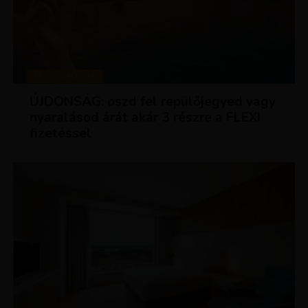
KEDVEZMÉNYEK
ÚJDONSÁG: oszd fel repülőjegyed vagy
nyaralásod árát akár 3 részre a FLEXI
fizetéssel