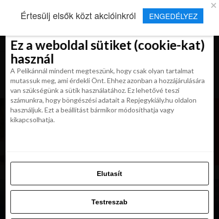
×
Új Repjegykirály alkalmazás
Értesülj elsők közt akcióinkról
ENGEDÉLYEZ
Beleegyezés
Beleegyezés
Részletek
Részletek
Sütikről
Sütikről
Telepítés
Aktuális hírek, cikkek és TOP utazási
ajánlatok egy kattintásnyira.
Ez a weboldal sütiket (cookie-kat)
Ez a weboldal sütiket (cookie-kat)
használ
használ
A Pelikánnál mindent megteszünk, hogy csak olyan tartalmat
A Pelikánnál mindent megteszünk, hogy csak olyan tartalmat
mutassuk meg, ami érdekli Önt. Ehhez azonban a hozzájárulására
mutassuk meg, ami érdekli Önt. Ehhez azonban a hozzájárulására
van szükségünk a sütik használatához. Ez lehetővé teszi
van szükségünk a sütik használatához. Ez lehetővé teszi
számunkra, hogy böngészési adatait a Repjegykiály.hu oldalon
számunkra, hogy böngészési adatait a Repjegykiály.hu oldalon
használjuk. Ezt a beállítást bármikor módosíthatja vagy
használjuk. Ezt a beállítást bármikor módosíthatja vagy
kikapcsolhatja.
kikapcsolhatja.
Elutasít
Elutasít
Testreszab
Testreszab
Engedélyezni az összeset