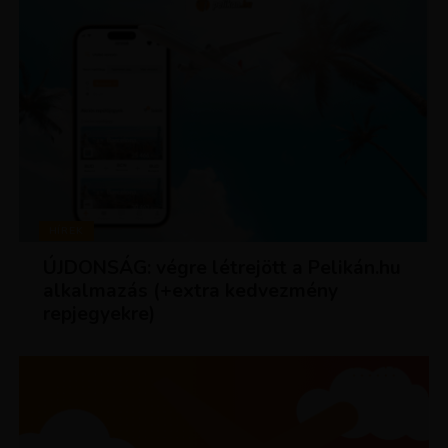
HÍREK
ÚJDONSÁG: végre létrejött a Pelikán.hu
alkalmazás (+extra kedvezmény
repjegyekre)