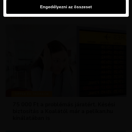
Engedélyezni az összeset
Ajánljuk:
TIPPEK ÉS TRÜKKÖK
75 000 Ft a problémás járatért. Késési
biztosítás a Koalától már a pelikan.hu
kínálatában is