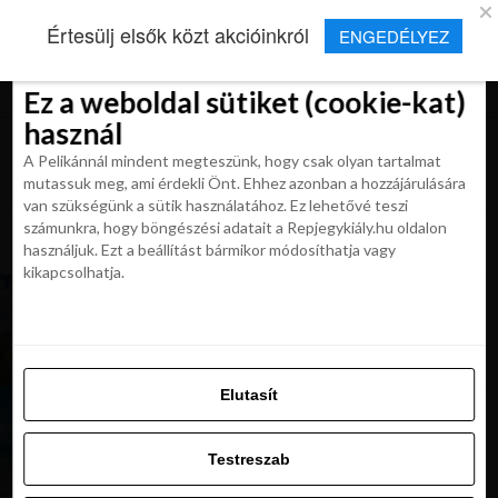
×
Új Repjegykirály alkalmazás
Értesülj elsők közt akcióinkról
ENGEDÉLYEZ
Beleegyezés
Beleegyezés
Részletek
Részletek
Sütikről
Sütikről
Telepítés
Aktuális hírek, cikkek és TOP utazási
ajánlatok egy kattintásnyira.
Ez a weboldal sütiket (cookie-kat)
Ez a weboldal sütiket (cookie-kat)
használ
használ
A Pelikánnál mindent megteszünk, hogy csak olyan tartalmat
A Pelikánnál mindent megteszünk, hogy csak olyan tartalmat
mutassuk meg, ami érdekli Önt. Ehhez azonban a hozzájárulására
mutassuk meg, ami érdekli Önt. Ehhez azonban a hozzájárulására
van szükségünk a sütik használatához. Ez lehetővé teszi
van szükségünk a sütik használatához. Ez lehetővé teszi
számunkra, hogy böngészési adatait a Repjegykiály.hu oldalon
All posts tagged "Cam Ranh"
számunkra, hogy böngészési adatait a Repjegykiály.hu oldalon
használjuk. Ezt a beállítást bármikor módosíthatja vagy
használjuk. Ezt a beállítást bármikor módosíthatja vagy
kikapcsolhatja.
kikapcsolhatja.
UTAZÁSOK
LAST MINUTE: nyaralj Vietnámban 5*
szállodában all inclusive ellátással 555 900 Ft-
tól
Elutasít
Elutasít
MAGAZIN
Nha Trang: Vietnam ismeretlen gyöngyszeme,
Testreszab
retúr repjegy 199 900 Ft-ért
Testreszab
Engedélyezni az összeset