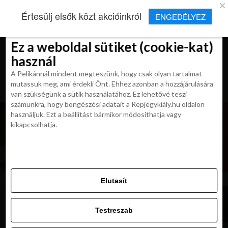
×
Új Repjegykirály alkalmazás
Értesülj elsők közt akcióinkról
ENGEDÉLYEZ
Beleegyezés
Beleegyezés
Részletek
Részletek
Sütikről
Sütikről
Telepítés
Aktuális hírek, cikkek és TOP utazási
ajánlatok egy kattintásnyira.
Ez a weboldal sütiket (cookie-kat)
Ez a weboldal sütiket (cookie-kat)
használ
használ
A Pelikánnál mindent megteszünk, hogy csak olyan tartalmat
A Pelikánnál mindent megteszünk, hogy csak olyan tartalmat
mutassuk meg, ami érdekli Önt. Ehhez azonban a hozzájárulására
mutassuk meg, ami érdekli Önt. Ehhez azonban a hozzájárulására
van szükségünk a sütik használatához. Ez lehetővé teszi
van szükségünk a sütik használatához. Ez lehetővé teszi
számunkra, hogy böngészési adatait a Repjegykiály.hu oldalon
számunkra, hogy böngészési adatait a Repjegykiály.hu oldalon
használjuk. Ezt a beállítást bármikor módosíthatja vagy
használjuk. Ezt a beállítást bármikor módosíthatja vagy
kikapcsolhatja.
kikapcsolhatja.
Elutasít
Elutasít
Testreszab
Testreszab
Engedélyezni az összeset