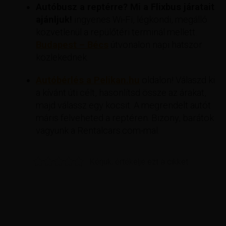
Autóbusz a reptérre? Mi a Flixbus járatait
ajánljuk!
ingyenes Wi-Fi, légkondi, megálló
közvetlenül a repülőtéri terminál mellett.
Budapest – Bécs
útvonalon napi hatszor
közlekednek.
Autóbérlés a Pelikan.hu
oldalon! Válaszd ki
a kívánt úti célt, hasonlítsd össze az árakat,
majd válassz egy kocsit. A megrendelt autót
máris felveheted a reptéren. Bizony, barátok
vagyunk a Rentalcars.com-mal.
Kérjük, értékelje ezt a cikket.