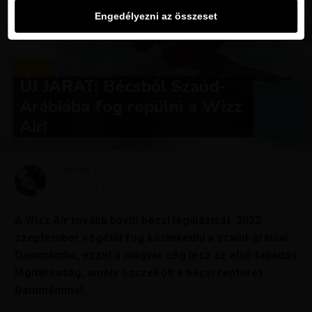
Engedélyezni az összeset
HÍREK
ÚJ JÁRAT: Bécsből Szaúd-
Arábiába fog repülni a Wizz
Air!
Szerző
Krisztína
Megjelent
június 27, 2022
A Wizz Air tovább bővíti bécsi légibázisát. 2022.
szeptember végétől fog közlekedni a szaúd-arábiai
Dammámba, ezzel a magyar cég lesz az első fapados
légitársaság, amely összeköti a bécsi repteret
Dammámmal.