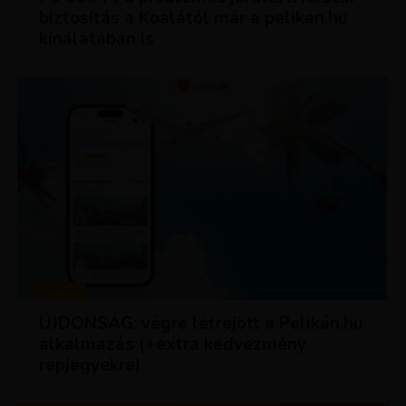
biztosítás a Koalától már a pelikan.hu
kínálatában is
HÍREK
ÚJDONSÁG: végre létrejött a Pelikán.hu
alkalmazás (+extra kedvezmény
repjegyekre)