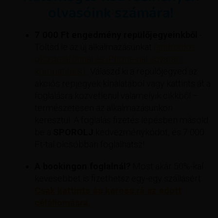
olvasóink számára!
7 000 Ft engedmény repülőjegyeinkből
-
Töltsd le az új alkalmazásunkat
(androidos
okostelefonnal és iPhone-nal egyaránt
kompatibilis).
. Válaszd ki a repülőjegyed az
akciós repjegyek kínálatából vagy kattints át a
foglalásra közvetlenül valamelyik cikkből –
természetesen az alkalmazásunkon
keresztül. A foglalás fizetés lépésben másold
be a
SPOROLJ
kedvezménykódot, és 7 000
Ft-tal olcsóbban foglalhatsz!
A bookingon foglalnál?
Most akár 50%-kal
kevesebbet is fizethetsz egy-egy szállásért
Csak kattints és keress rá az adott
célállomásra.