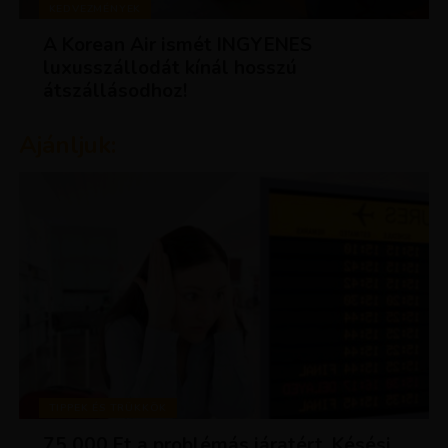
KEDVEZMÉNYEK
A Korean Air ismét INGYENES
luxusszállodát kínál hosszú
átszállásodhoz!
Ajánljuk:
TIPPEK ÉS TRÜKKÖK
75 000 Ft a problémás járatért. Késési