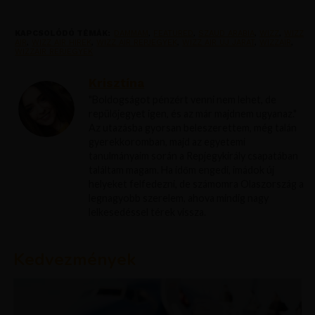
KAPCSOLÓDÓ TÉMÁK:
DAMMAM
,
FEATURED
,
SZAUD ARABIA
,
WIZZ
,
WIZZ
AIR
,
WIZZ AIR HIREK
,
WIZZ AIR REPJEGYEK
,
WIZZ AIR UJ JARAT
,
WIZZAIR
,
WIZZAIR REPJEGYEK
Krisztína
"Boldogságot pénzért venni nem lehet, de
repülőjegyet igen, és az már majdnem ugyanaz."
Az utazásba gyorsan beleszerettem, még talán
gyerekkoromban, majd az egyetemi
tanulmányaim során a Repjegykirály csapatában
találtam magam. Ha időm engedi, imádok új
helyeket felfedezni, de számomra Olaszország a
legnagyobb szerelem, ahova mindig nagy
lelkesedéssel térek vissza.
Kedvezmények