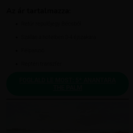
Az ár tartalmazza:
Retúr repülőjegy Bécsből
Szállás a hotelben 3-4 éjszakára
Félpanzió
Reptéri transzfer
FOGLALD LE MOST: 5* ANANTARA
THE PALM