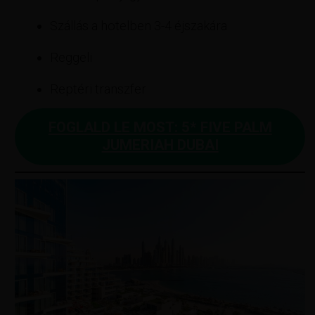
Szállás a hotelben 3-4 éjszakára
Reggeli
Reptéri transzfer
FOGLALD LE MOST: 5* FIVE PALM
JUMERIAH DUBAI