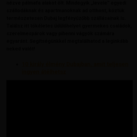
nézve pálmafa alakot ölt. Mindegyik „levele” egyedi
szállodáknak és apartmanoknak ad otthont, köztük
természetesen Dubaj legfényűzőbb szállásainak is.
Találsz itt tökéletes üdülőhelyet gyermekes családok,
szerelmespárok vagy pihenni vágyók számára
egyaránt. Segítségünkkel megtalálhatod a leginkább
neked valót!
10 király élmény Dubajban, amit teljesen
ingyen átélhetsz