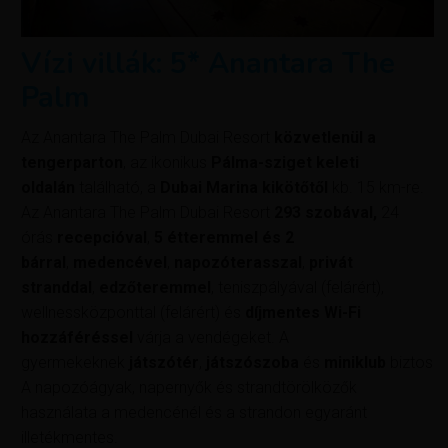
Vízi villák: 5* Anantara The
Palm
Az Anantara The Palm Dubai Resort
közvetlenül a
tengerparton
, az ikonikus
Pálma-sziget keleti
oldalán
található, a
Dubai Marina kikötőtől
kb. 15 km-re.
Az Anantara The Palm Dubai Resort
293 szobával,
24
órás
recepcióval
,
5 étteremmel és 2
bárral
,
medencével
,
napozóterasszal
,
privát
stranddal
,
edzőteremmel
, teniszpályával (felárért),
wellnessközponttal (felárért) és
díjmentes Wi-Fi
hozzáféréssel
várja a vendégeket. A
gyermekeknek
játszótér
,
játszószoba
és
miniklub
biztosíto
A napozóágyak, napernyők és strandtörölközők
használata a medencénél és a strandon egyaránt
illetékmentes.