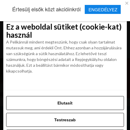
×
Új Repjegykirály alkalmazás
Értesülj elsők közt akcióinkról
ENGEDÉLYEZ
Beleegyezés
Beleegyezés
Részletek
Részletek
Sütikről
Sütikről
Telepítés
Aktuális hírek, cikkek és TOP utazási
ajánlatok egy kattintásnyira.
Ez a weboldal sütiket (cookie-kat)
Ez a weboldal sütiket (cookie-kat)
használ
használ
A Pelikánnál mindent megteszünk, hogy csak olyan tartalmat
A Pelikánnál mindent megteszünk, hogy csak olyan tartalmat
mutassuk meg, ami érdekli Önt. Ehhez azonban a hozzájárulására
mutassuk meg, ami érdekli Önt. Ehhez azonban a hozzájárulására
van szükségünk a sütik használatához. Ez lehetővé teszi
van szükségünk a sütik használatához. Ez lehetővé teszi
számunkra, hogy böngészési adatait a Repjegykiály.hu oldalon
számunkra, hogy böngészési adatait a Repjegykiály.hu oldalon
használjuk. Ezt a beállítást bármikor módosíthatja vagy
használjuk. Ezt a beállítást bármikor módosíthatja vagy
kikapcsolhatja.
kikapcsolhatja.
Elutasít
Elutasít
Testreszab
Testreszab
Engedélyezni az összeset