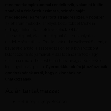
medencekomplexummal rendelkezik, valamint külön
zónával a felnőttek számára, szintén saját
medencével és fenntartott strandrésszel.
A hotelben
17 étterem működik, amelyek közül többet Michelin
csillaggal kitüntetett séfek vezetnek. Öt bár,
fitneszközpont, vízisport-központ és teniszpályák is
rendelkezésre állnak. Emellett vár rád a wellnessközpont, a
bevásárló árkád, a szépségszalon és a búvárközpont
különböző tanfolyamaival. A szállodához tartozik egy
delfinárium is, a The Lost Chambers, avagy a Közel-Kelet
legnagyobb vízi parkja.
Gyermekklubok és játszószobák
gondoskodnak arról, hogy a kisebbek se
unatkozzanak.
Az ár tartalmazza:
Retúr repülőjegy Bécsből