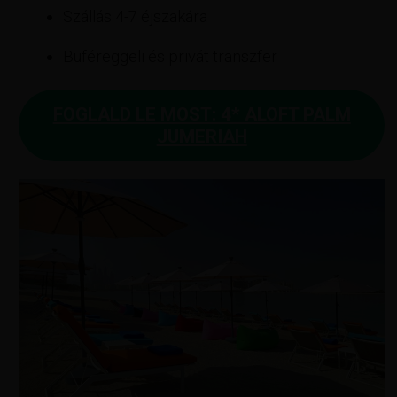
Szállás 4-7 éjszakára
Büféreggeli és privát transzfer
FOGLALD LE MOST: 4* ALOFT PALM
JUMERIAH