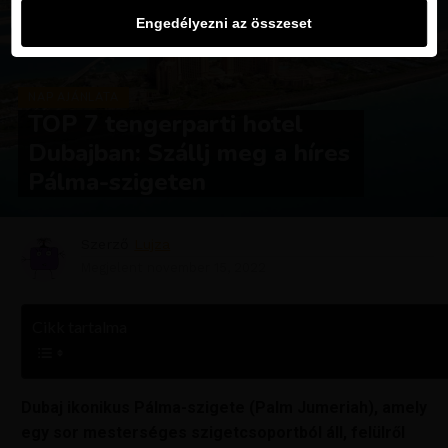
Engedélyezni az összeset
NAP AJÁNLATA
TOP 7 tengerparti hotel
Dubajban: Szállj meg a híres
Pálma-szigeten
Szerző
Lujza
Megjelent
november 15, 2022
Cikk tartalma
Dubaj ikonikus Pálma-szigete (Palm Jumeriah), amely
egy sor mesterséges szigetcsoportból áll, felülről