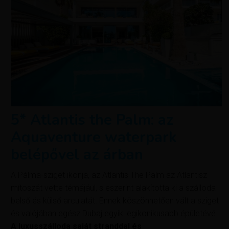
5* Atlantis the Palm: az
Aquaventure waterpark
belépővel az árban
A Pálma-sziget ikonja, az Atlantis The Palm az Atlantisz
mítoszát vette témájául, s eszerint alakította ki a szálloda
belső és külső arculatát. Ennek köszönhetően vált a sziget
és valójában egész Dubaj egyik legikonikusabb épületévé.
A luxusszálloda saját stranddal és