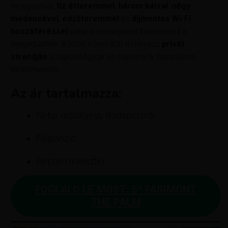
recepcióval,
tíz étteremmel
,
három bárral
,
négy
medencével
,
edzőteremmel
és
díjmentes Wi-Fi
hozzáféréssel
várja a vendégeket közvetlenül a
tengerparton. A hotel közel 800 m hosszú
privát
strandján
a napozóágyak és napernyők használata
illetékmentes.
Az ár tartalmazza:
Retúr repülőjegy Budapestről
Félpanzió
Reptéri transzfer
FOGLALD LE MOST: 5* FAIRMONT
THE PALM