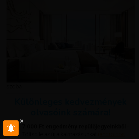
szoba
Különleges kedvezmények
olvasóink számára!
7 000 Ft engedmény repülőjegyeinkből
-
Töltsd le az új alkalmazásunkat
(androidos