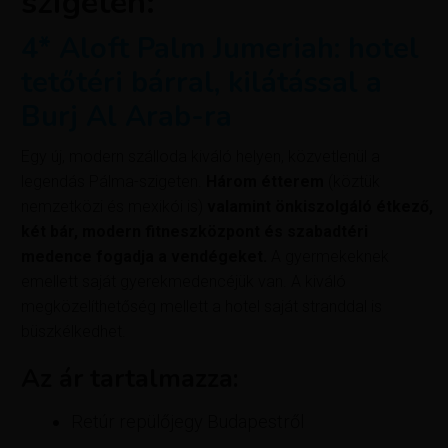
szigeten:
4* Aloft Palm Jumeriah: hotel
tetőtéri bárral, kilátással a
Burj Al Arab-ra
Egy új, modern szálloda kiváló helyen, közvetlenül a
legendás Pálma-szigeten.
Három étterem
(köztük
nemzetközi és mexikói is)
valamint önkiszolgáló étkező,
két bár, modern fitneszközpont és szabadtéri
medence fogadja a vendégeket.
A gyermekeknek
emellett saját gyerekmedencéjük van. A kiváló
megközelíthetőség mellett a hotel saját stranddal is
büszkélkedhet.
Az ár tartalmazza:
Retúr repülőjegy Budapestről