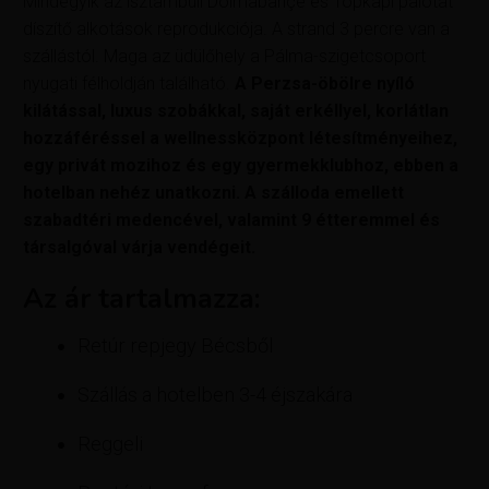
Mindegyik az isztambuli Dolmabahçe és Topkapi palotát
díszítő alkotások reprodukciója. A strand 3 percre van a
szállástól. Maga az üdülőhely a Pálma-szigetcsoport
nyugati félholdján található.
A Perzsa-öbölre nyíló
kilátással, luxus szobákkal, saját erkéllyel, korlátlan
hozzáféréssel a wellnessközpont létesítményeihez,
egy privát mozihoz és egy gyermekklubhoz, ebben a
hotelban nehéz unatkozni. A szálloda emellett
szabadtéri medencével, valamint 9 étteremmel és
társalgóval várja vendégeit.
Az ár tartalmazza:
Retúr repjegy Bécsből
Szállás a hotelben 3-4 éjszakára
Reggeli