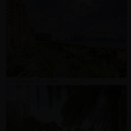
5* Fairmont The Palm