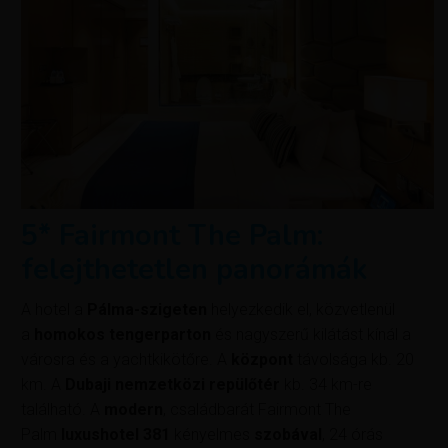
5* Fairmont The Palm:
felejthetetlen panorámák
A hotel a
Pálma-szigeten
helyezkedik el, közvetlenül
a
homokos tengerparton
és nagyszerű kilátást kínál a
városra és a yachtkikötőre. A
központ
távolsága kb. 20
km. A
Dubaji nemzetközi repülőtér
kb. 34 km-re
található. A
modern
, családbarát Fairmont The
Palm
luxushotel 381
kényelmes
szobával
, 24 órás