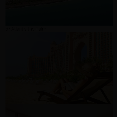
5* Atlantis the Palm