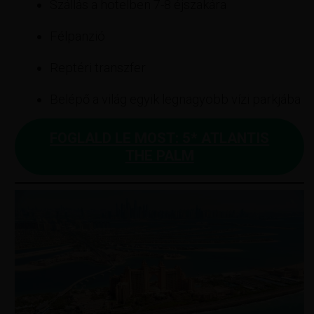
Szállás a hotelben 7-8 éjszakára
Félpanzió
Reptéri transzfer
Belépő a világ egyik legnagyobb vízi parkjába
FOGLALD LE MOST: 5* ATLANTIS
THE PALM