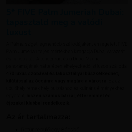
5* FIVE Palm Jumeriah Dubai:
tapasztald meg a valódi
luxust
A Pálma-sziget legmenőbb szállodájaként emlegetett FIVE
Palm Jumeriah teljes mértékben kiragadja Dubaj varázsát
és hangulatát. A tengerpart és a Dubai Marina
panorámájának hátterében elhelyezkedő, stílusos szálloda
470 luxus szobával és lakosztállyal büszkélkedhet,
kilátással az óceánra vagy magára a városra.
Ez az
üdülőhely remek hely bulizáshoz és kulináris élményekhez
egyaránt,
hiszen számos bárral, étteremmel és
éjszakai klubbal rendelkezik.
Az ár tartalmazza:
Retúr repülőjegy Bécsből