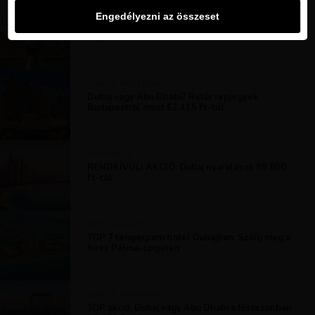
MAGAZIN
Engedélyezni az összeset
10 király élmény Dubajban, amelyeket teljesen
ingyen átélhetsz
KIRÁLY REPJEGYEK
Dubaj vagy Abu Dhabi? Retúr repjegyek
Budapestről most 62 415 Ft-tól
UTAZÁSOK
RENDKÍVÜLI AKCIÓ: Dubaj nyaralások 99 900
Ft-tól
NAP AJÁNLATA
TOP 7 tengerparti hotel Dubajban: Szállj meg a
híres Pálma-szigeten
KIRÁLY REPJEGYEK
TOP akció: Dubaj vagy Abu Dhabi a főszezonban