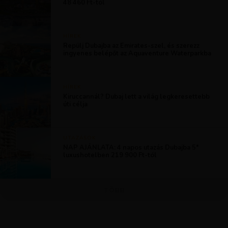
48 460 Ft-tól
HÍREK
Repülj Dubajba az Emirates-szel, és szerezz
ingyenes belépőt az Aquaventure Waterparkba
HÍREK
Kiruccannál? Dubaj lett a világ legkeresettebb
úti célja
UTAZÁSOK
NAP AJÁNLATA: 4 napos utazás Dubajba 5*
luxushotelben 219 900 Ft-tól
TÖBB