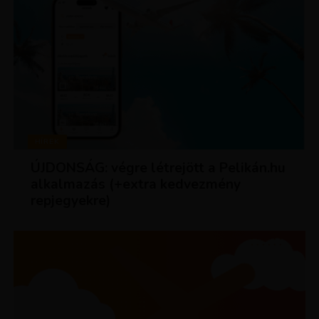
HÍREK
ÚJDONSÁG: végre létrejött a Pelikán.hu
alkalmazás (+extra kedvezmény
repjegyekre)