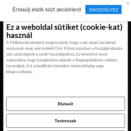
×
Új Repjegykirály alkalmazás
Értesülj elsők közt akcióinkról
ENGEDÉLYEZ
Beleegyezés
Beleegyezés
Részletek
Részletek
Sütikről
Sütikről
Telepítés
Aktuális hírek, cikkek és TOP utazási
ajánlatok egy kattintásnyira.
Ez a weboldal sütiket (cookie-kat)
Ez a weboldal sütiket (cookie-kat)
használ
használ
A Pelikánnál mindent megteszünk, hogy csak olyan tartalmat
A Pelikánnál mindent megteszünk, hogy csak olyan tartalmat
mutassuk meg, ami érdekli Önt. Ehhez azonban a hozzájárulására
mutassuk meg, ami érdekli Önt. Ehhez azonban a hozzájárulására
van szükségünk a sütik használatához. Ez lehetővé teszi
van szükségünk a sütik használatához. Ez lehetővé teszi
számunkra, hogy böngészési adatait a Repjegykiály.hu oldalon
All posts tagged "dubaj utazas"
számunkra, hogy böngészési adatait a Repjegykiály.hu oldalon
használjuk. Ezt a beállítást bármikor módosíthatja vagy
használjuk. Ezt a beállítást bármikor módosíthatja vagy
kikapcsolhatja.
kikapcsolhatja.
MAGAZIN
Olcsóbb, mint a Wizz.. flydubai repjegy Dubajba
169 900 Ft-ért
Elutasít
Elutasít
MAGAZIN
Mi újság Dubajban? 2025 új élménylehetőségei,
Testreszab
szállodái és éttermei
Testreszab
Engedélyezni az összeset