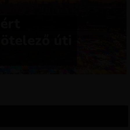
iért
ötelező úti