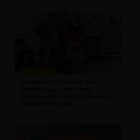
Kedvezmények
KEDVEZMÉNYEK
Járatkésési biztosítás, flexi
fizetés vagy extra kredit
repjegyedhez? Ezért érdemes a
Pelikánon foglalni
KRISZTÍNA
ÁPRILIS 16, 2025
SZERZŐ