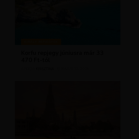
KIRÁLY REPJEGYEK
Korfu repjegy júniusra már 33
470 Ft-tól
KRISZTÍNA
MÁJUS 13, 2026
SZERZŐ