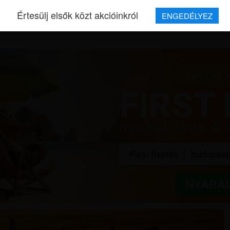
Értesülj elsők közt akcióinkról
ENGEDÉLYEZ
REPJEGYEK
MAGAZIN
UTAZÁSOK
HÍREK
RÓLUNK