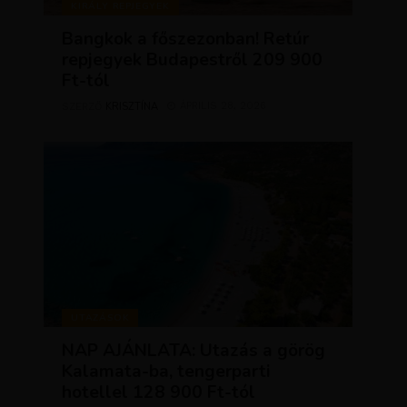
KIRÁLY REPJEGYEK
Bangkok a főszezonban! Retúr
repjegyek Budapestről 209 900
Ft-tól
KRISZTÍNA
ÁPRILIS 28, 2026
SZERZŐ
UTAZÁSOK
NAP AJÁNLATA: Utazás a görög
Kalamata-ba, tengerparti
hotellel 128 900 Ft-tól