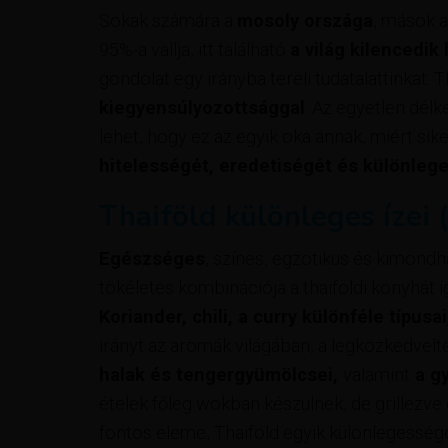
Sokak számára a
mosoly országa
, mások 
95%-a vallja, itt található
a világ kilencedi
gondolat egy irányba tereli tudatalattinkat: 
kiegyensúlyozottsággal
. Az egyetlen délk
lehet, hogy ez az egyik oka annak, miért si
hitelességét, eredetiségét és különleg
Thaiföld különleges ízei
Egészséges
, színes, egzotikus és kimondh
tökéletes kombinációja a thaiföldi konyhát 
Koriander, chili, a curry különféle típus
irányt az aromák világában, a legközkedvel
halak és tengergyümölcsei,
valamint
a g
ételek főleg wokban készülnek, de grillezve
fontos eleme, Thaiföld egyik különlegesség