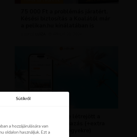
TIPPEK ÉS TRÜKKÖK
75 000 Ft a problémás járatért.
Késési biztosítás a Koalától már
a pelikan.hu kínálatában is
LUJZA
ÁPRILIS 23, 2024
SZERZŐ
Sütikről
Sütikről
HÍREK
ÚJDONSÁG: végre létrejött a
Pelikán.hu alkalmazás (+extra
ban a hozzájárulására van
kedvezmény repjegyekre)
u oldalon használjuk. Ezt a
ban a hozzájárulására van