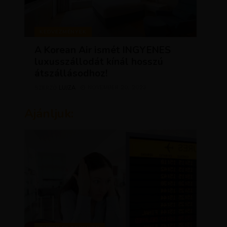
KEDVEZMÉNYEK
A Korean Air ismét INGYENES
luxusszállodát kínál hosszú
átszállásodhoz!
LUJZA
NOVEMBER 20, 2023
SZERZŐ
Ajánljuk: