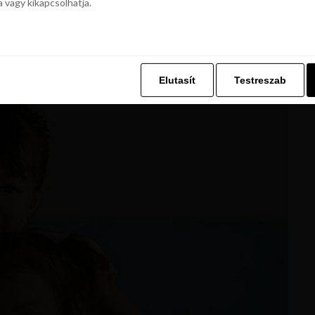
a vagy kikapcsolhatja.
z. Ez lehetővé teszi számunkra, hogy böngészési adatait a Repjegykiály.h
yleg nem lehet csodálkozni azon, hogy a
a vagy kikapcsolhatja.
n ábrázolják.
Elutasít
Testreszab
Elutasít
Testreszab