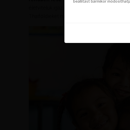
beállítást bármikor módosíthatj
szükségünk a sütik használatáho
életvitelük igazi vezérmondata. Szóval, tén
beállítást bármikor módosíthatj
Thaiföldieket mindenütt mosollyal az arcuko