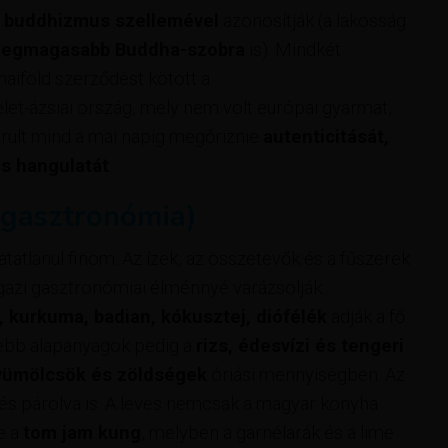
a
buddhizmus szellemével
azonosítják (a lakosság
k legmagasabb Buddha-szobra
is). Mindkét
Thaiföld szerződést kötött a
elet-ázsiai ország, mely nem volt európai gyarmat,
került mind a mai napig megőriznie
autenticitását,
es hangulatát
.
 (gasztronómia)
atatlanul finom. Az ízek, az összetevők és a fűszerek
igazi gasztronómiai élménnyé varázsolják.
ai, kurkuma, badian, kókusztej, diófélék
adják a fő
tebb alapanyagok pedig a
rizs, édesvízi és tengeri
yümölcsök és zöldségek
óriási mennyiségben. Az
 és párolva is. A leves nemcsak a magyar konyha
e a
tom jam kung
, melyben a garnélarák és a lime