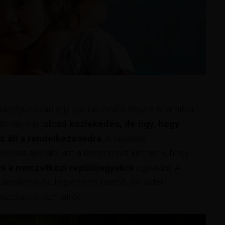
ükségünk van egy pár racionális tényre is, amikor
itt van egy:
olcsó közlekedés, de úgy, hogy
z áll a rendelkezésedre
. A fapados
AirAsia ajánlatai azt a benyomást kelthetik, hogy
 és a nemzetközi repülőjegyekre
egyaránt. A
rcakímélők, legyen szó kisebb, ún. vidéki
ztikai célpontjairól.