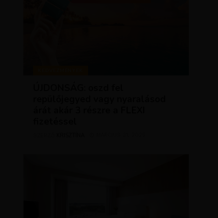
KEDVEZMÉNYEK
ÚJDONSÁG: oszd fel
repülőjegyed vagy nyaralásod
árát akár 3 részre a FLEXI
fizetéssel
KRISZTÍNA
MÁRCIUS 31, 2025
SZERZŐ