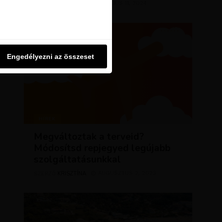
KRISZTÍNA
MÁRCIUS 11, 2024
SZERZŐ
u oldalon használjuk. Ezt a
Engedélyezni az összeset
Engedélyezni az összeset
HÍREK
Megváltoztak a terveid?
Módosítsd repjegyed legújabb
szolgáltatásunkkal
KRISZTÍNA
AUGUSZTUS 2, 2023
SZERZŐ