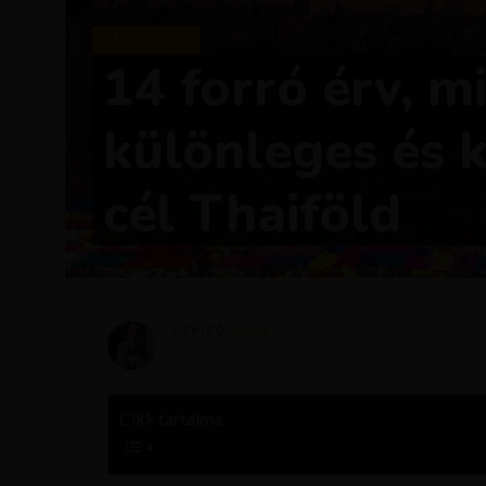
MAGAZIN
14 forró érv, m
különleges és k
cél Thaiföld
Szerző
Anna
Megjelent
október 15, 2019
Cikk tartalma