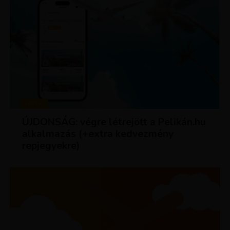
HÍREK
ÚJDONSÁG: végre létrejött a Pelikán.hu
alkalmazás (+extra kedvezmény
repjegyekre)