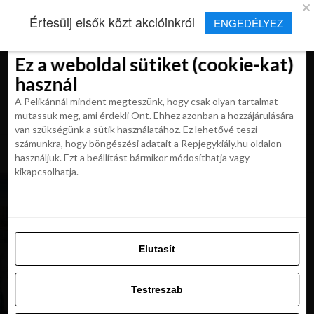
×
Új Repjegykirály alkalmazás
Értesülj elsők közt akcióinkról
ENGEDÉLYEZ
Beleegyezés
Beleegyezés
Részletek
Részletek
Sütikről
Sütikről
Telepítés
Aktuális hírek, cikkek és TOP utazási
ajánlatok egy kattintásnyira.
Ez a weboldal sütiket (cookie-kat)
Ez a weboldal sütiket (cookie-kat)
használ
használ
A Pelikánnál mindent megteszünk, hogy csak olyan tartalmat
A Pelikánnál mindent megteszünk, hogy csak olyan tartalmat
mutassuk meg, ami érdekli Önt. Ehhez azonban a hozzájárulására
mutassuk meg, ami érdekli Önt. Ehhez azonban a hozzájárulására
van szükségünk a sütik használatához. Ez lehetővé teszi
van szükségünk a sütik használatához. Ez lehetővé teszi
számunkra, hogy böngészési adatait a Repjegykiály.hu oldalon
All posts tagged "usa"
számunkra, hogy böngészési adatait a Repjegykiály.hu oldalon
használjuk. Ezt a beállítást bármikor módosíthatja vagy
használjuk. Ezt a beállítást bármikor módosíthatja vagy
kikapcsolhatja.
kikapcsolhatja.
KIRÁLY REPJEGYEK
MI A MI?? Retúr repjegy Miamiba már 119 900
Ft-ért!
Elutasít
Elutasít
MAGAZIN
New York nemcsak a Szabadság-szobor. Egy
Testreszab
kávéházi naplopó morzsái Brooklynból (1. rész)
Testreszab
Engedélyezni az összeset