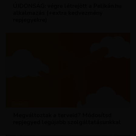
ÚJDONSÁG: végre létrejött a Pelikán.hu
alkalmazás (+extra kedvezmény
repjegyekre)
HÍREK
Megváltoztak a terveid? Módosítsd
repjegyed legújabb szolgáltatásunkkal