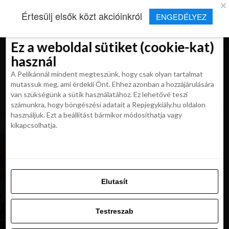
×
Új Repjegykirály alkalmazás
Értesülj elsők közt akcióinkról
ENGEDÉLYEZ
Beleegyezés
Beleegyezés
Részletek
Részletek
Sütikről
Sütikről
Telepítés
Aktuális hírek, cikkek és TOP utazási
ajánlatok egy kattintásnyira.
Ez a weboldal sütiket (cookie-kat)
Ez a weboldal sütiket (cookie-kat)
használ
használ
A Pelikánnál mindent megteszünk, hogy csak olyan tartalmat
A Pelikánnál mindent megteszünk, hogy csak olyan tartalmat
mutassuk meg, ami érdekli Önt. Ehhez azonban a hozzájárulására
mutassuk meg, ami érdekli Önt. Ehhez azonban a hozzájárulására
van szükségünk a sütik használatához. Ez lehetővé teszi
van szükségünk a sütik használatához. Ez lehetővé teszi
számunkra, hogy böngészési adatait a Repjegykiály.hu oldalon
All posts tagged "csehorszag utazas"
számunkra, hogy böngészési adatait a Repjegykiály.hu oldalon
használjuk. Ezt a beállítást bármikor módosíthatja vagy
használjuk. Ezt a beállítást bármikor módosíthatja vagy
kikapcsolhatja.
kikapcsolhatja.
HÍREK
Belépési feltételek Csehországba: oltás,
védettségi igazolvány, teszt, kötelező
regisztráció
Elutasít
Elutasít
HÍREK
Csehországban előnyt élveznek a beoltottak
Testreszab
Testreszab
Engedélyezni az összeset