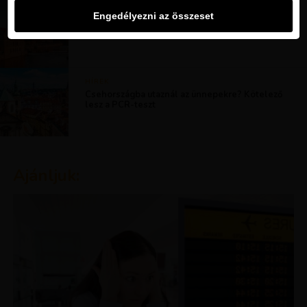
HÍREK
Engedélyezni az összeset
Csehországgal is létrejött a megállapodás,
szabadon utazhatnak a beoltottak
HÍREK
Csehországba utaznál az ünnepekre? Kötelező
lesz a PCR-teszt
Ajánljuk: