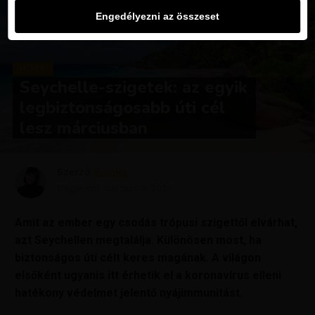
Engedélyezni az összeset
HÍREK
Seychelle-szigetek: az egyik
legbiztonságosabb úti cél
lesz márciusban
Szerző
Bianka
Megjelent
március 3, 2021
Amit az ember egy csodás trópusi szigettől elvárhat,
azt Seychellen megtalálja. Különösen most, ha
biztonságos úti célt keres magának. A világon
elsőként ugyanis itt érhetik el a koronavírus elleni
hatékony védelmet jelentő nyájimmunitást.