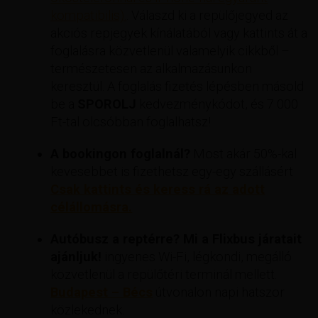
kompatibilis).
. Válaszd ki a repülőjegyed az
akciós repjegyek kínálatából vagy kattints át a
foglalásra közvetlenül valamelyik cikkből –
természetesen az alkalmazásunkon
keresztül. A foglalás fizetés lépésben másold
be a
SPOROLJ
kedvezménykódot, és 7 000
Ft-tal olcsóbban foglalhatsz!
A bookingon foglalnál?
Most akár 50%-kal
kevesebbet is fizethetsz egy-egy szállásért
Csak kattints és keress rá az adott
célállomásra.
Autóbusz a reptérre? Mi a Flixbus járatait
ajánljuk!
ingyenes Wi-Fi, légkondi, megálló
közvetlenül a repülőtéri terminál mellett.
Budapest – Bécs
útvonalon napi hatszor
közlekednek.