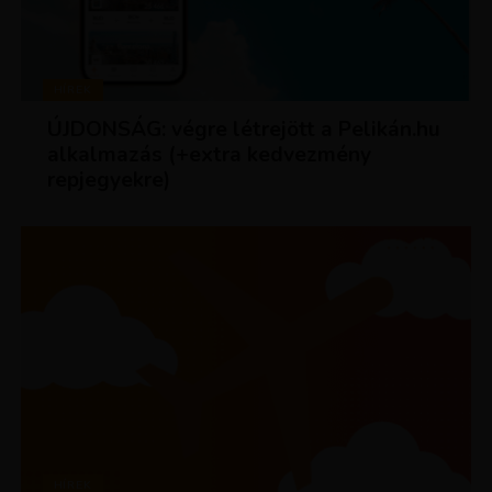
HÍREK
ÚJDONSÁG: végre létrejött a Pelikán.hu
alkalmazás (+extra kedvezmény
repjegyekre)
HÍREK