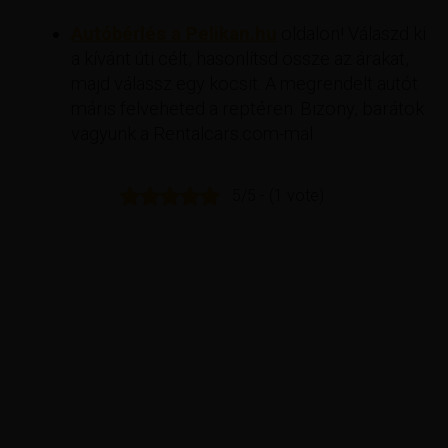
Autóbérlés a Pelikan.hu
oldalon! Válaszd ki
a kívánt úti célt, hasonlítsd össze az árakat,
majd válassz egy kocsit. A megrendelt autót
máris felveheted a reptéren. Bizony, barátok
vagyunk a Rentalcars.com-mal.
5/5 - (1 vote)