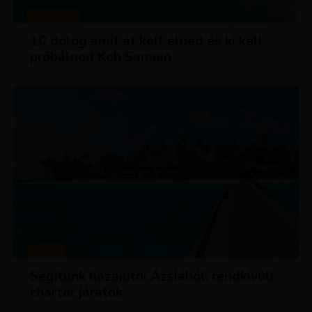
MAGAZIN
10 dolog amit át kell élned és ki kell
próbálnod Koh Samuin
HÍREK
Segítünk hazajutni Ázsiából: rendkívüli
charter járatok