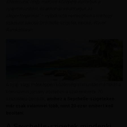
számolunk, hogy március közepére elérhetjük a
nyájimmunitást, és akkor újraindíthatjuk az
idegenforgalmat”
– nyilatkozta nemrégiben a mintegy
százezer lakosú Seychelle-szigetek elnöke,
Wavel
Ramkalawan
.
A nyáj- vagy másképpen közösségi immunitás mértékét a
koronavírus járvány esetében a szakemberek 70
százalékra becsülik,
amihez a Seychelle-szigeteken
már csak valamivel több, mint 20 ezer embert kell
beoltani.
A Seychelle-szigetek mindenki