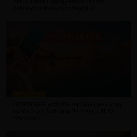
extra kredit repjegyedhez? Ezért
érdemes a Pelikánon foglalni
KEDVEZMÉNYEK
ÚJDONSÁG: oszd fel repülőjegyed vagy
nyaralásod árát akár 3 részre a FLEXI
fizetéssel