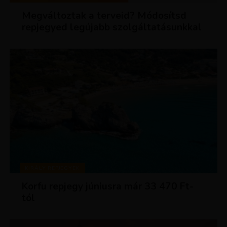
Megváltoztak a terveid? Módosítsd
repjegyed legújabb szolgáltatásunkkal
KIRÁLY REPJEGYEK
Korfu repjegy júniusra már 33 470 Ft-
tól