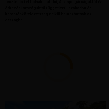
tesztet is fel tudnak mutatni, állampolgárságuktól és
érkezési országuktól függetlenül szabadon és
karanténkötelezettség nélkül beutazhatnak az
országba.