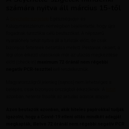
számára nyitva áll március 15-től
A
Seychelle-szigeteki
Egészségügyi- és
Külügyminisztérium nemrégiben bejelentette, hogy újra
fogadnak turisztikai célú beutazókat. A népszerű
nyaralóhely tehát nyitva áll a turisták előtt, de csak
bizonyos feltételek betartása mellett. Példának okáért, a
légi úton érkező utasoknak már az utazás megkezdése
előtt (check-in)
maximum 72 óránál nem régebbi
negatív PCR-teszttel
kell rendelkezniük.
Magyarországról jelenleg (sajnos) nem lehetséges a
belépés, csak bizonyos országból érkezőknek. A
listát
azonban, hetente frissítik az aktuális adatok alapján.
Azon beutazók azonban, akik hiteles papírokkal tudják
igazolni, hogy a Covid-19 elleni oltás mindkét adagját
megkapták, illetve 72 óránál nem régebbi negatív PCR