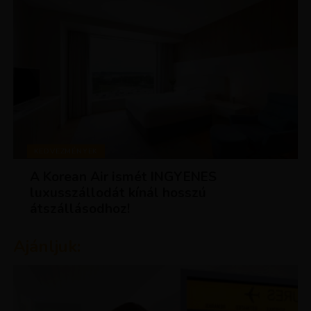
KEDVEZMÉNYEK
A Korean Air ismét INGYENES
luxusszállodát kínál hosszú
átszállásodhoz!
Ajánljuk: