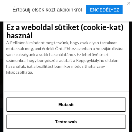
×
Új Repjegykirály alkalmazás
Értesülj elsők közt akcióinkról
ENGEDÉLYEZ
Beleegyezés
Beleegyezés
Részletek
Részletek
Sütikről
Sütikről
Telepítés
Aktuális hírek, cikkek és TOP utazási
ajánlatok egy kattintásnyira.
Ez a weboldal sütiket (cookie-kat)
Ez a weboldal sütiket (cookie-kat)
használ
használ
A Pelikánnál mindent megteszünk, hogy csak olyan tartalmat
A Pelikánnál mindent megteszünk, hogy csak olyan tartalmat
mutassuk meg, ami érdekli Önt. Ehhez azonban a hozzájárulására
mutassuk meg, ami érdekli Önt. Ehhez azonban a hozzájárulására
van szükségünk a sütik használatához. Ez lehetővé teszi
van szükségünk a sütik használatához. Ez lehetővé teszi
számunkra, hogy böngészési adatait a Repjegykiály.hu oldalon
számunkra, hogy böngészési adatait a Repjegykiály.hu oldalon
használjuk. Ezt a beállítást bármikor módosíthatja vagy
használjuk. Ezt a beállítást bármikor módosíthatja vagy
kikapcsolhatja.
kikapcsolhatja.
Elutasít
Elutasít
Testreszab
Testreszab
Engedélyezni az összeset