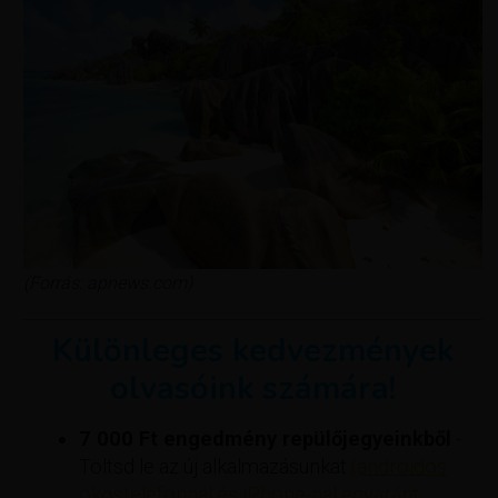
(Forrás: apnews.com)
Különleges kedvezmények
olvasóink számára!
7 000 Ft engedmény repülőjegyeinkből
-
Töltsd le az új alkalmazásunkat
(androidos
okostelefonnal és iPhone-nal egyaránt