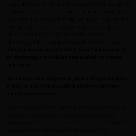
Végre elérkezett a március, és vele együtt a tavasz ígérete
is. Mostanra már valószínűleg mindannyian belefáradtunk
a hidegbe, a szürkeségbe és alig várjuk már, hogy minden
kivirágozzon és újra életre keljen. A járvány azonban
jelentősen átírta a terveket és a szabad utazás
lehetőségét. Mégis, vannak országok, amelyek még
a
jelenlegi bizonytalan időkben is kitesznek magukért
és biztonságos úti célként szerepelnek az utazási
radarokon.
Ilyen a Seychelle-szigetek is, ahol a világon elsőként
érhetik el a koronavírus elleni hatékony védelmet
jelentő nyájimmunitást.
„Az ország januárban indította el az oltási programot, és
mostanra már az emberek több mint 44 százaléka
megkapta a kínai Sinopharm vakcina második adagját is.
Ezenkívül oltunk AstraZeneca vakcinával is. Úgy