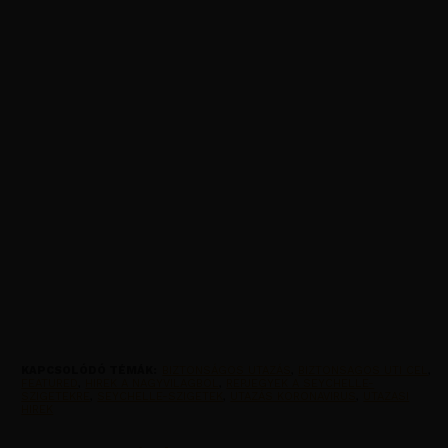
KAPCSOLÓDÓ TÉMÁK:
BIZTONSÁGOS UTAZÁS
,
BIZTONSAGOS UTI CEL
,
FEATURED
,
HIREK A NAGYVILAGBOL
,
REPJEGYEK A SEYCHELLE-
SZIGETEKRE
,
SEYCHELLE-SZIGETEK
,
UTAZÁS KORONAVIRUS
,
UTAZASI
HIREK