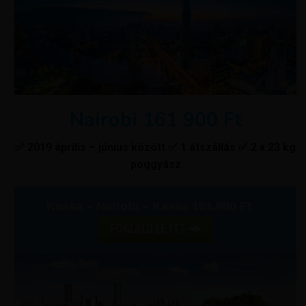
Nairobi 161 900 Ft
✅ 2019 április – június között ✅ 1 átszállás ✅ 2 x 23 kg
poggyász
Kassa – Nairobi – Kassa 161.900 Ft
FOGLALD LE ITT