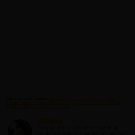
KAPCSOLÓDÓ TÉMÁK:
KASSAI REPULOTER
,
TURKISH AIRLINES
,
TURKISH AIRLINES OLCSO REPJEGYEK
,
TURKISH AIRLINES REPJEGYEK
,
TURKISH AIRLINES RETUR REPJEGYEK
Krisztína
"Boldogságot pénzért venni nem lehet, de
repülőjegyet igen, és az már majdnem ugyanaz."