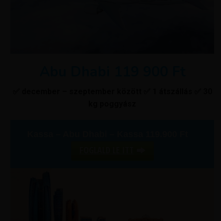
Abu Dhabi 119 900 Ft
✅ december – szeptember között ✅ 1 átszállás ✅ 30
kg poggyász
Kassa – Abu Dhabi – Kassa 119.900 Ft
FOGLALD LE ITT