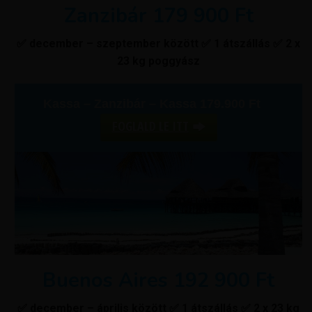
Zanzibár 179 900 Ft
✅ december – szeptember között ✅ 1 átszállás ✅ 2 x
23 kg poggyász
Kassa – Zanzibár – Kassa 179.900 Ft
FOGLALD LE ITT
Buenos Aires 192 900 Ft
✅ december – április között ✅ 1 átszállás ✅ 2 x 23 kg