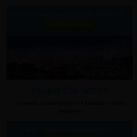
Kassa – Johannesburg – Kassa 149.900 Ft
FOGLALD LE ITT
Phuket 156 900 Ft
✅ február – június között ✅ 1 átszállás ✅ 30 kg
poggyász
Kassa – Phuket – Kassa 156.900 Ft