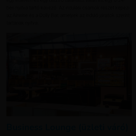
egy étterem és egy bisztró található, valamint egy 0-24-
ben nyitva tartó kávézó. Az indulási csarnok részét képezi
az Airwine és a Dolly Bar, amelyek az induló járatok szerint
tartanak nyitva.
Business Lounge (üzleti váró)