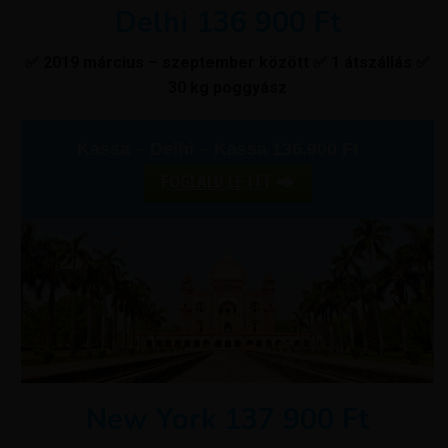
Delhi 136 900 Ft
✅ 2019 március – szeptember között ✅ 1 átszállás ✅
30 kg poggyász
Kassa – Delhi – Kassa 136.900 Ft
FOGLALD LE ITT
New York 137 900 Ft