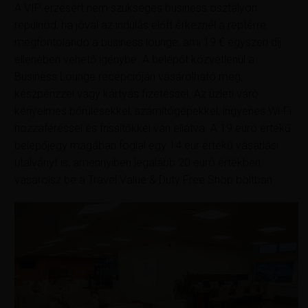
A VIP érzésért nem szükséges business osztályon
repülnöd, ha jóval az indulás előtt érkeznél a reptérre
megfontolandó a business lounge, ami 19 € egyszeri díj
ellenében vehető igénybe. A belépőt közvetlenül a
Business Lounge recepcióján vásárolható meg,
készpénzzel vagy kártyás fizetéssel. Az üzleti váró
kényelmes bőrülésekkel, számítógépekkel, ingyenes Wi-Fi
hozzáféréssel és frissítőkkel van ellátva. A 19 euró értékű
belépőjegy magában foglal egy 14 eur értékű vásárlási
utalványt is, amennyiben legalább 20 euró értékben
vásárolsz be a Travel Value & Duty Free Shop boltban.