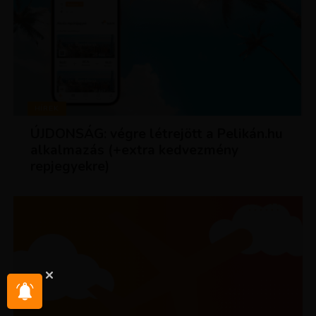
HÍREK
ÚJDONSÁG: végre létrejött a Pelikán.hu
alkalmazás (+extra kedvezmény
repjegyekre)