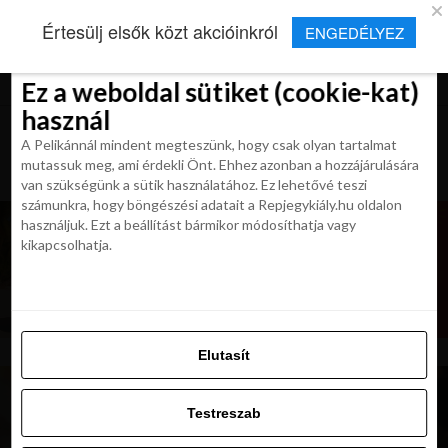
×
Új Repjegykirály alkalmazás
Értesülj elsők közt akcióinkról
ENGEDÉLYEZ
Beleegyezés
Beleegyezés
Részletek
Részletek
Sütikről
Sütikről
Telepítés
Aktuális hírek, cikkek és TOP utazási
ajánlatok egy kattintásnyira.
Ez a weboldal sütiket (cookie-kat)
Ez a weboldal sütiket (cookie-kat)
használ
használ
A Pelikánnál mindent megteszünk, hogy csak olyan tartalmat
A Pelikánnál mindent megteszünk, hogy csak olyan tartalmat
mutassuk meg, ami érdekli Önt. Ehhez azonban a hozzájárulására
mutassuk meg, ami érdekli Önt. Ehhez azonban a hozzájárulására
van szükségünk a sütik használatához. Ez lehetővé teszi
van szükségünk a sütik használatához. Ez lehetővé teszi
számunkra, hogy böngészési adatait a Repjegykiály.hu oldalon
számunkra, hogy böngészési adatait a Repjegykiály.hu oldalon
használjuk. Ezt a beállítást bármikor módosíthatja vagy
használjuk. Ezt a beállítást bármikor módosíthatja vagy
kikapcsolhatja.
kikapcsolhatja.
Elutasít
Elutasít
Testreszab
Testreszab
Engedélyezni az összeset