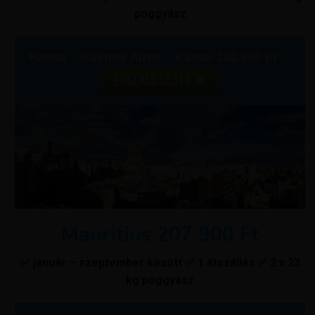
poggyász
Kassa – Buenos Aires – Kassa 192.900 Ft
FOGLALD LE ITT
Mauritius 207 900 Ft
✅ január – szeptember között ✅ 1 átszállás ✅ 2 x 23
kg poggyász