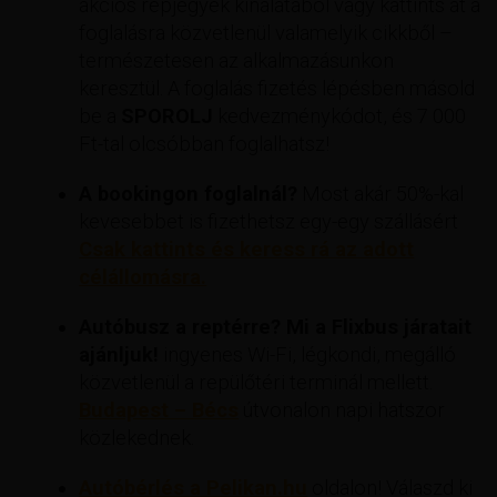
akciós repjegyek kínálatából vagy kattints át a
foglalásra közvetlenül valamelyik cikkből –
természetesen az alkalmazásunkon
keresztül. A foglalás fizetés lépésben másold
be a
SPOROLJ
kedvezménykódot, és 7 000
Ft-tal olcsóbban foglalhatsz!
A bookingon foglalnál?
Most akár 50%-kal
kevesebbet is fizethetsz egy-egy szállásért
Csak kattints és keress rá az adott
célállomásra.
Autóbusz a reptérre? Mi a Flixbus járatait
ajánljuk!
ingyenes Wi-Fi, légkondi, megálló
közvetlenül a repülőtéri terminál mellett.
Budapest – Bécs
útvonalon napi hatszor
közlekednek.
Autóbérlés a Pelikan.hu
oldalon! Válaszd ki