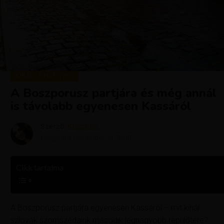
KIRÁLY REPJEGYEK
A Boszporusz partjára és még annál
is távolabb egyenesen Kassáról
Szerző
Krisztína
Megjelent
november 14, 2018
Cikk tartalma
A Boszporusz partjára egyenesen Kassáról – mit kínál
szlovák szomszédaink második legnagyobb repülőtere?