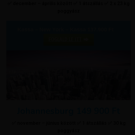
✅ december – április között ✅ 1 átszállás ✅ 2 x 23 kg
poggyász
Kassa – New York – Kassa 137.900 Ft
FOGLALD LE ITT
Johannesburg 149 900 Ft
✅ november – június között ✅ 1 átszállás ✅ 30 kg
poggyász