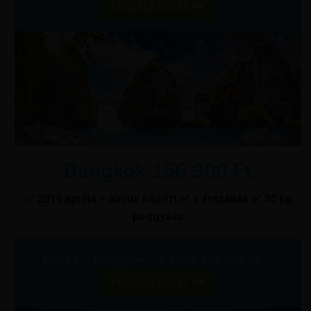
FOGLALD LE ITT
Bangkok 156 900 Ft
✅ 2019 április – június között ✅ 1 átszállás ✅ 30 kg
poggyász
Kassa – Bangkok – Kassa 156.900 Ft
FOGLALD LE ITT