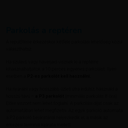
Parkolás a reptéren
A repülőtérre érkezéskor kétféle parkolási lehetőség közül
választhatsz:
Ha szüleid, vagy haverjaid visznek ki a reptérre
kihasználhatjátok a 10 perces ingyenes parkolást. Ilyen
esetben a
P2-es parkolót kell használni.
Ha nyaralni vagy hosszabb üzleti útra indulsz, használd a
hosszú távú –
a P3 parkolót
(minimális parkolás 8 óra).
Előre viszont nem lehet foglalni. A parkolási díjat csak az
automatában lehet megfizetni. Az egyik parkoló automata
a P2 parkoló bejáratánál helyezkedik el, a másik az
érkezési terminál kijárata mellett.