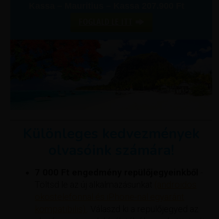
Kassa – Mauritius – Kassa 207.900 Ft
FOGLALD LE ITT
Különleges kedvezmények
olvasóink számára!
7 000 Ft engedmény repülőjegyeinkből
-
Töltsd le az új alkalmazásunkat
(androidos
okostelefonnal és iPhone-nal egyaránt
kompatibilis).
. Válaszd ki a repülőjegyed az