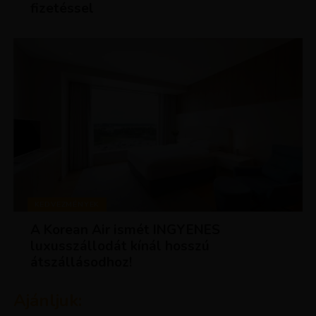
fizetéssel
KEDVEZMÉNYEK
A Korean Air ismét INGYENES
luxusszállodát kínál hosszú
átszállásodhoz!
Ajánljuk: