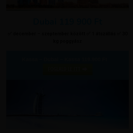
Dubai 119 900 Ft
✅ december – szeptember között ✅ 1 átszállás ✅ 30
kg poggyász
Kassa – Dubai – Kassa 119.900 Ft
FOGLALD LE ITT