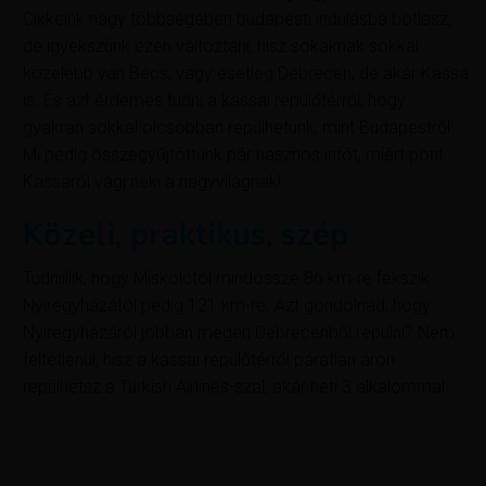
Cikkeink nagy többségében budapesti indulásba botlasz,
de igyekszünk ezen változtani, hisz sokaknak sokkal
közelebb van Bécs, vagy esetleg Debrecen, de akár Kassa
is. És azt érdemes tudni a kassai repülőtérről, hogy
gyakran sokkal olcsóbban repülhetünk, mint Budapestről.
Mi pedig összegyűjtöttünk pár hasznos infót, miért pont
Kassáról vágj neki a nagyvilágnak!
Közeli, praktikus, szép
Tudniillik, hogy Miskolctól mindössze 86 km-re fekszik
Nyíregyházától pedig 121 km-re. Azt gondolnád, hogy
Nyíregyházáról jobban megéri Debrecenből repülni? Nem
feltétlenül, hisz a kassai repülőtérről páratlan áron
repülhetsz a Turkish Airlines-szal, akár heti 3 alkalommal.