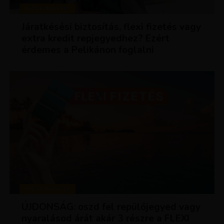
KEDVEZMÉNYEK
Járatkésési biztosítás, flexi fizetés vagy
extra kredit repjegyedhez? Ezért
érdemes a Pelikánon foglalni
KEDVEZMÉNYEK
ÚJDONSÁG: oszd fel repülőjegyed vagy
nyaralásod árát akár 3 részre a FLEXI