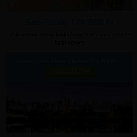
Sao Paulo 174 900 Ft
✅ december – március között ✅ 1 átszállás ✅ 2 x 23
kg poggyász
Kassa – Sao Paulo – Kassa 174.900 Ft
FOGLALD LE ITT