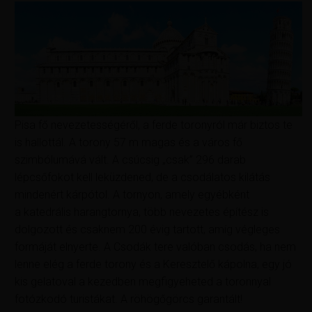
Pisa fő nevezetességéről, a ferde toronyról már biztos te
is hallottál. A torony 57 m magas és a város fő
szimbólumává vált. A csúcsig „csak” 296 darab
lépcsőfokot kell leküzdened, de a csodálatos kilátás
mindenért kárpótol. A tornyon, amely egyébként
a katedrális harangtornya, több nevezetes építész is
dolgozott és csaknem 200 évig tartott
,
amíg végleges
formáját elnyerte. A Csodák tere valóban csodás, ha nem
lenne elég a ferde torony és a Keresztelő kápolna, egy jó
kis gelatoval a kezedben megfigyeheted a toronnyal
fotózkodó turistákat. A röhögőgörcs garantált!