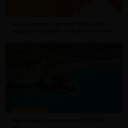
HÍREK
Megváltoztak a terveid? Módosítsd
repjegyed legújabb szolgáltatásunkkal
KIRÁLY REPJEGYEK
Korfu repjegy júniusra már 33 470 Ft-
tól