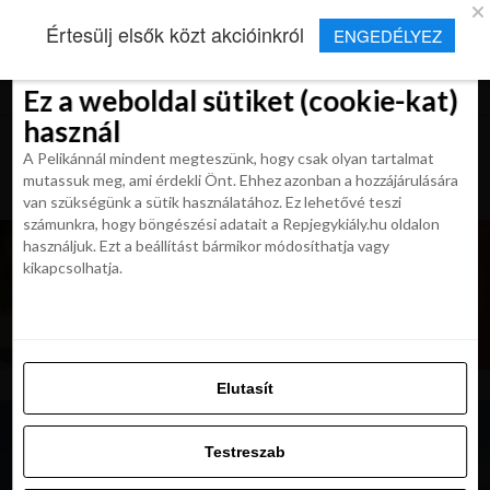
×
Új Repjegykirály alkalmazás
Értesülj elsők közt akcióinkról
ENGEDÉLYEZ
Beleegyezés
Beleegyezés
Részletek
Részletek
Sütikről
Sütikről
Telepítés
Aktuális hírek, cikkek és TOP utazási
ajánlatok egy kattintásnyira.
Ez a weboldal sütiket (cookie-kat)
Ez a weboldal sütiket (cookie-kat)
használ
használ
A Pelikánnál mindent megteszünk, hogy csak olyan tartalmat
A Pelikánnál mindent megteszünk, hogy csak olyan tartalmat
mutassuk meg, ami érdekli Önt. Ehhez azonban a hozzájárulására
mutassuk meg, ami érdekli Önt. Ehhez azonban a hozzájárulására
van szükségünk a sütik használatához. Ez lehetővé teszi
van szükségünk a sütik használatához. Ez lehetővé teszi
számunkra, hogy böngészési adatait a Repjegykiály.hu oldalon
számunkra, hogy böngészési adatait a Repjegykiály.hu oldalon
használjuk. Ezt a beállítást bármikor módosíthatja vagy
használjuk. Ezt a beállítást bármikor módosíthatja vagy
kikapcsolhatja.
kikapcsolhatja.
Elutasít
Elutasít
Testreszab
Testreszab
Engedélyezni az összeset