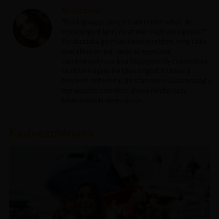
Krisztína
"Boldogságot pénzért venni nem lehet, de
repülőjegyet igen, és az már majdnem ugyanaz."
Az utazásba gyorsan beleszerettem, még talán
gyerekkoromban, majd az egyetemi
tanulmányaim során a Repjegykirály csapatában
találtam magam. Ha időm engedi, imádok új
helyeket felfedezni, de számomra Olaszország a
legnagyobb szerelem, ahova mindig nagy
lelkesedéssel térek vissza.
Kedvezmények