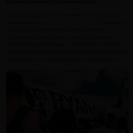
útvonalon csökkenti heti járatai számát.
Az ír fapados augusztusbn bejelentette, hogy az idei téli
menetrendben
budapesti bázisán 8 útvonalat
megszüntet
(Bordeaux, Bournemouth, Köln, Kaunas, Krakkó,
Lappeenranta, Riga és Torino), további 7 útvonalon
(Ammán, Bristol, Pisa, Prága, Szófia, Tel-Aviv és Varsó)
pedig a tervezetthez képest kevesebb járatot közlekedtet,
válaszul a kormány által bevezetett extraprofit-adóra.