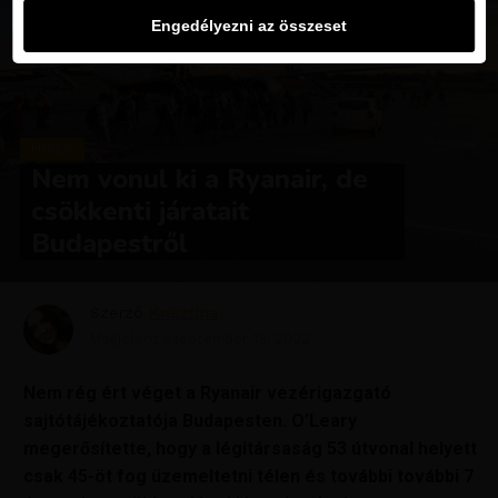
Engedélyezni az összeset
HÍREK
Nem vonul ki a Ryanair, de
csökkenti járatait
Budapestről
Szerző
Krisztína
Megjelent
szeptember 13, 2022
Nem rég ért véget a Ryanair vezérigazgató
sajtótájékoztatója Budapesten. O’Leary
megerősítette, hogy a légitársaság 53 útvonal helyett
csak 45-öt fog üzemeltetni télen és további további 7