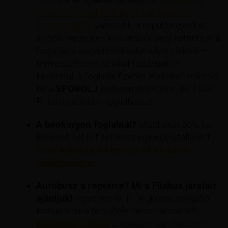
okostelefonnal és iPhone-nal egyaránt
kompatibilis).
. Válaszd ki a repülőjegyed az
akciós repjegyek kínálatából vagy kattints át a
foglalásra közvetlenül valamelyik cikkből –
természetesen az alkalmazásunkon
keresztül. A foglalás fizetés lépésben másold
be a
SPOROLJ
kedvezménykódot, és 7 000
Ft-tal olcsóbban foglalhatsz!
A bookingon foglalnál?
Most akár 50%-kal
kevesebbet is fizethetsz egy-egy szállásért
Csak kattints és keress rá az adott
célállomásra.
Autóbusz a reptérre? Mi a Flixbus járatait
ajánljuk!
ingyenes Wi-Fi, légkondi, megálló
közvetlenül a repülőtéri terminál mellett.
Budapest – Bécs
útvonalon napi hatszor