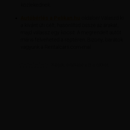
közlekednek.
Autóbérlés a Pelikan.hu
oldalon! Válaszd ki
a kívánt úti célt, hasonlítsd össze az árakat,
majd válassz egy kocsit. A megrendelt autót
máris felveheted a reptéren. Bizony, barátok
vagyunk a Rentalcars.com-mal.
Kérjük, értékelje ezt a cikket.