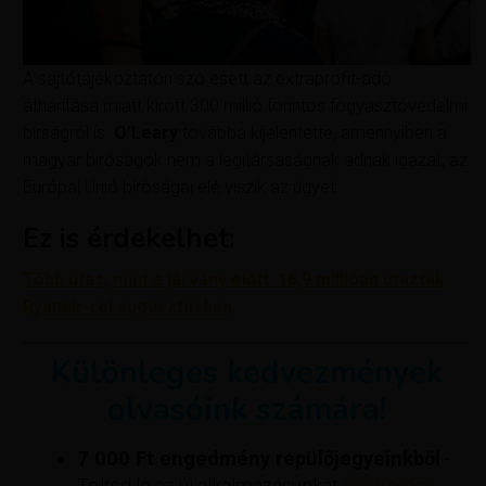
A sajtótájékoztatón szó esett az extraprofit-adó
áthárítása miatt kirótt 300 millió forintos fogyasztóvédelmi
bírságról is.
O’Leary
továbbá kijelentette, amennyiben a
magyar bíróságok nem a légitársaságnak adnak igazat, az
Európai Unió bíróságai elé viszik az ügyet.
Ez is érdekelhet:
Több utas, mint a járvány előtt. 16,9 millióan utaztak
Ryanair-rel augusztusban
Különleges kedvezmények
olvasóink számára!
7 000 Ft engedmény repülőjegyeinkből
-
Töltsd le az új alkalmazásunkat
(androidos