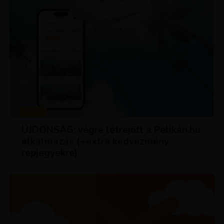
HÍREK
ÚJDONSÁG: végre létrejött a Pelikán.hu
alkalmazás (+extra kedvezmény
repjegyekre)