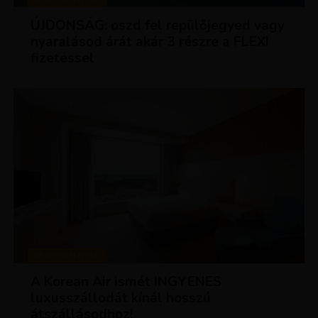
ÚJDONSÁG: oszd fel repülőjegyed vagy
nyaralásod árát akár 3 részre a FLEXI
fizetéssel
KEDVEZMÉNYEK
A Korean Air ismét INGYENES
luxusszállodát kínál hosszú
átszállásodhoz!