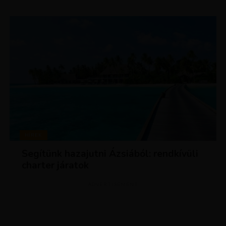
HÍREK
Segítünk hazajutni Ázsiából: rendkívüli
charter járatok
ADVERTISEMENT