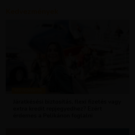
Kedvezmények
KEDVEZMÉNYEK
Járatkésési biztosítás, flexi fizetés vagy
extra kredit repjegyedhez? Ezért
érdemes a Pelikánon foglalni