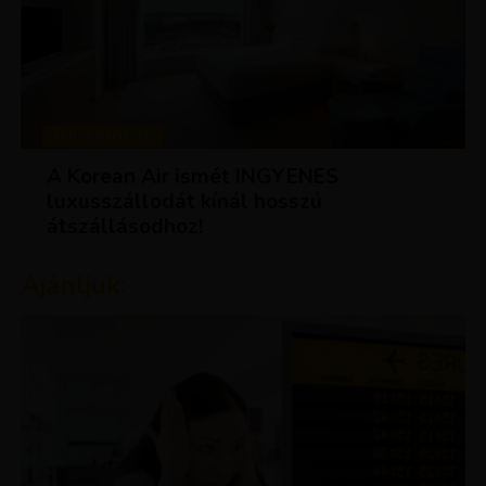
KEDVEZMÉNYEK
A Korean Air ismét INGYENES
luxusszállodát kínál hosszú
átszállásodhoz!
Ajánljuk: