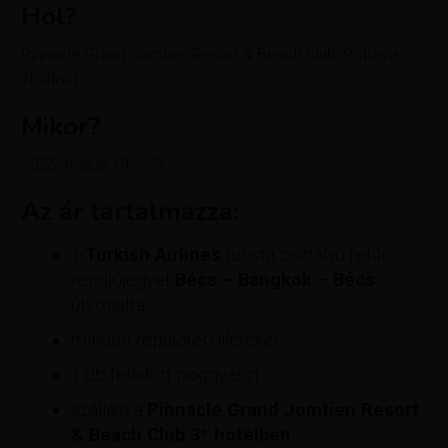
Hol?
Pinnacle Grand Jomtien Resort & Beach Club, Pattaya,
Thaiföld
Mikor?
2025. május 19 – 27
Az ár tartalmazza:
1
Turkish Airlines
turista osztályú retúr
repülőjegyet
Bécs – Bangkok
–
Bécs
útvonalra
minden repülőtéri illetéket
1 db feladott poggyászt
szállást a
Pinnacle Grand Jomtien Resort
& Beach Club 3* hotelben