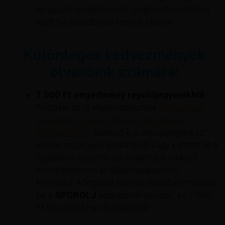
terasszal rendelkeznek. Légkondicionálóval,
saját fürdőszobával vannak ellátva.
Különleges kedvezmények
olvasóink számára!
7 000 Ft engedmény repülőjegyeinkből
-
Töltsd le az új alkalmazásunkat
(androidos
okostelefonnal és iPhone-nal egyaránt
kompatibilis).
. Válaszd ki a repülőjegyed az
akciós repjegyek kínálatából vagy kattints át a
foglalásra közvetlenül valamelyik cikkből –
természetesen az alkalmazásunkon
keresztül. A foglalás fizetés lépésben másold
be a
SPOROLJ
kedvezménykódot, és 7 000
Ft-tal olcsóbban foglalhatsz!