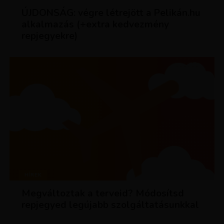
ÚJDONSÁG: végre létrejött a Pelikán.hu
alkalmazás (+extra kedvezmény
repjegyekre)
HÍREK
Megváltoztak a terveid? Módosítsd
repjegyed legújabb szolgáltatásunkkal