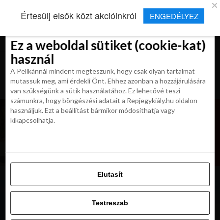
×
Új Repjegykirály alkalmazás
Értesülj elsők közt akcióinkról
ENGEDÉLYEZ
Beleegyezés
Beleegyezés
Részletek
Részletek
Sütikről
Sütikről
Telepítés
Aktuális hírek, cikkek és TOP utazási
ajánlatok egy kattintásnyira.
Ez a weboldal sütiket (cookie-kat)
Ez a weboldal sütiket (cookie-kat)
használ
használ
A Pelikánnál mindent megteszünk, hogy csak olyan tartalmat
A Pelikánnál mindent megteszünk, hogy csak olyan tartalmat
mutassuk meg, ami érdekli Önt. Ehhez azonban a hozzájárulására
mutassuk meg, ami érdekli Önt. Ehhez azonban a hozzájárulására
van szükségünk a sütik használatához. Ez lehetővé teszi
van szükségünk a sütik használatához. Ez lehetővé teszi
számunkra, hogy böngészési adatait a Repjegykiály.hu oldalon
számunkra, hogy böngészési adatait a Repjegykiály.hu oldalon
használjuk. Ezt a beállítást bármikor módosíthatja vagy
használjuk. Ezt a beállítást bármikor módosíthatja vagy
kikapcsolhatja.
kikapcsolhatja.
Elutasít
Elutasít
Testreszab
Testreszab
Engedélyezni az összeset