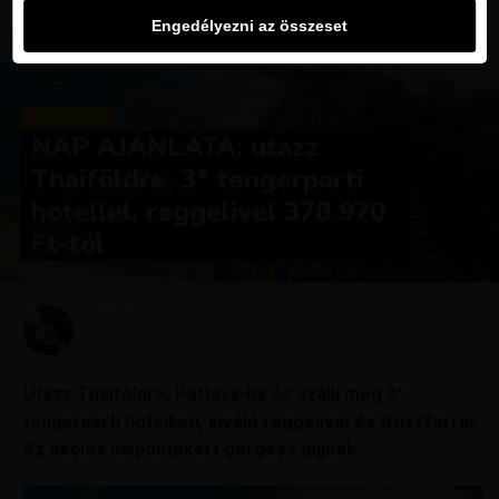
Engedélyezni az összeset
UTAZÁSOK
NAP AJÁNLATA: utazz
Thaiföldre, 3* tengerparti
hotellel, reggelivel 378 970
Ft-tól
Szerző
Krisztína
Megjelent
március 12, 2025
Utazz Thaiföldre, Pattaya-ba és szállj meg 3*
tengerparti hotelben, kiváló reggelivel és trnszferrel.
Az akciós időpontokért görgess lejjebb.