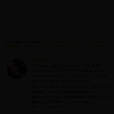
KAPCSOLÓDÓ TÉMÁK:
DUBAJ
,
DUBAJI KIRANDULAS
,
DUBAJI UTAZÁS
,
FEATURED
,
LÁTNIVALÓK DUBAJBAN
,
OLCSO UTAZAS DUBAIBA
,
REPJEGYES
UTAZÁS
Krisztína
"Boldogságot pénzért venni nem lehet, de
repülőjegyet igen, és az már majdnem ugyanaz."
Az utazásba gyorsan beleszerettem, még talán
gyerekkoromban, majd az egyetemi
tanulmányaim során a Repjegykirály csapatában
találtam magam. Ha időm engedi, imádok új
helyeket felfedezni, de számomra Olaszország a
legnagyobb szerelem, ahova mindig nagy
lelkesedéssel térek vissza.