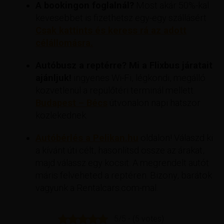
A bookingon foglalnál?
Most akár 50%-kal
kevesebbet is fizethetsz egy-egy szállásért
Csak kattints és keress rá az adott
célállomásra.
Autóbusz a reptérre? Mi a Flixbus járatait
ajánljuk!
ingyenes Wi-Fi, légkondi, megálló
közvetlenül a repülőtéri terminál mellett.
Budapest – Bécs
útvonalon napi hatszor
közlekednek.
Autóbérlés a Pelikan.hu
oldalon! Válaszd ki
a kívánt úti célt, hasonlítsd össze az árakat,
majd válassz egy kocsit. A megrendelt autót
máris felveheted a reptéren. Bizony, barátok
vagyunk a Rentalcars.com-mal.
5/5 - (5 votes)