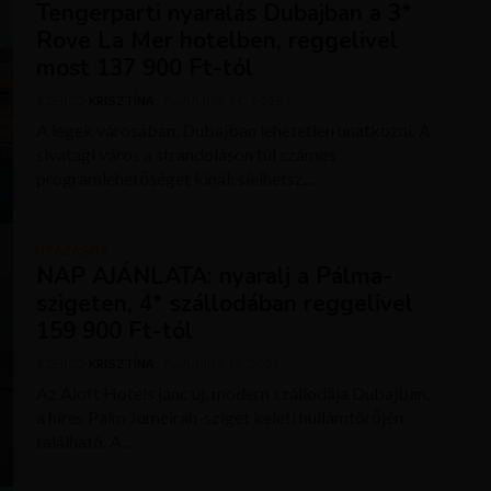
Tengerparti nyaralás Dubajban a 3*
Rove La Mer hotelben, reggelivel
most 137 900 Ft-tól
SZERZŐ
KRISZTÍNA
JÚLIUS 24, 2025
A legek városában, Dubajban lehetetlen unatkozni. A
sivatagi város a strandoláson túl számos
programlehetőséget kínál: síelhetsz...
UTAZÁSOK
NAP AJÁNLATA: nyaralj a Pálma-
szigeten, 4* szállodában reggelivel
159 900 Ft-tól
SZERZŐ
KRISZTÍNA
JÚNIUS 13, 2025
Az Aloft Hotels lánc új, modern szállodája Dubajban,
a híres Palm Jumeirah-sziget keleti hullámtörőjén
található. A...