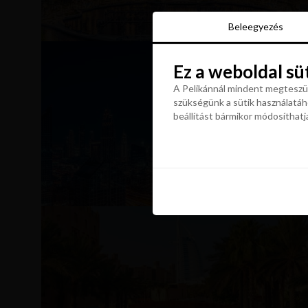
Beleegyezés
Beleegyezés
Ez a weboldal sü
Ez a weboldal sü
A Pelikánnál mindent megteszün
szükségünk a sütik használatáho
A Pelikánnál mindent megteszün
beállítást bármikor módosíthatj
szükségünk a sütik használatáho
beállítást bármikor módosíthatj