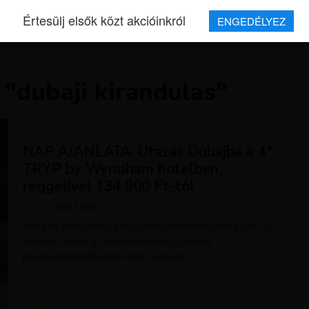
Értesülj elsők közt akcióinkról
ENGEDÉLYEZ
REPJEGYEK
MAGAZIN
UTAZÁSOK
HÍREK
RÓLUNK
 "dubaji kirandulas"
UTAZÁSOK
NAP AJÁNLATA: Utazás Dubajba a 4*
TRYP by Wyndham hotelben,
reggelivel 134 900 Ft-tól
SZERZŐ
KRISZTÍNA
AUGUSZTUS 6, 2025
A legek városában, Dubajban lehetetlen unatkozni. A
sivatagi város a strandoláson túl számos
programlehetőséget kínál: síelhetsz...
UTAZÁSOK