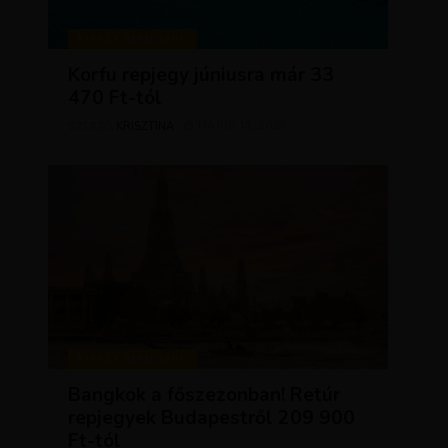
KIRÁLY REPJEGYEK
Korfu repjegy júniusra már 33
470 Ft-tól
KRISZTÍNA
MÁJUS 13, 2026
SZERZŐ
KIRÁLY REPJEGYEK
Bangkok a főszezonban! Retúr
repjegyek Budapestről 209 900
Ft-tól