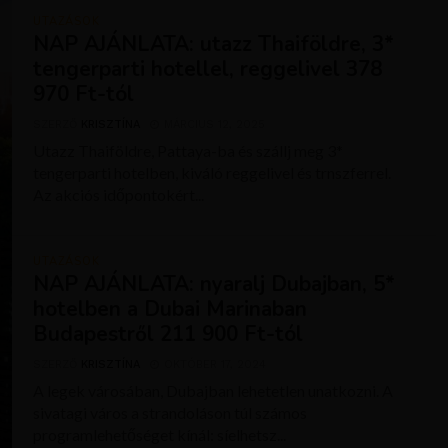
UTAZÁSOK
NAP AJÁNLATA: utazz Thaiföldre, 3*
tengerparti hotellel, reggelivel 378
970 Ft-tól
SZERZŐ
KRISZTÍNA
MÁRCIUS 12, 2025
Utazz Thaiföldre, Pattaya-ba és szállj meg 3*
tengerparti hotelben, kiváló reggelivel és trnszferrel.
Az akciós időpontokért...
UTAZÁSOK
NAP AJÁNLATA: nyaralj Dubajban, 5*
hotelben a Dubai Marinaban
Budapestről 211 900 Ft-tól
SZERZŐ
KRISZTÍNA
OKTÓBER 17, 2024
A legek városában, Dubajban lehetetlen unatkozni. A
sivatagi város a strandoláson túl számos
programlehetőséget kínál: síelhetsz...