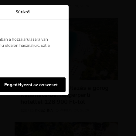
KRISZTÍNA
ÁPRILIS 28, 2026
SZERZŐ
Sütikről
Sütikről
ban a hozzájárulására van
u oldalon használjuk. Ezt a
ban a hozzájárulására van
u oldalon használjuk. Ezt a
UTAZÁSOK
Engedélyezni az összeset
Engedélyezni az összeset
NAP AJÁNLATA: Utazás a görög
Kalamata-ba, tengerparti
hotellel 128 900 Ft-tól
KRISZTÍNA
ÁPRILIS 28, 2026
SZERZŐ