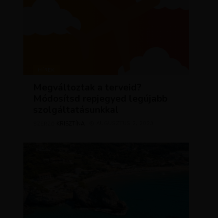
HÍREK
Megváltoztak a terveid?
Módosítsd repjegyed legújabb
szolgáltatásunkkal
KRISZTÍNA
AUGUSZTUS 2, 2023
SZERZŐ