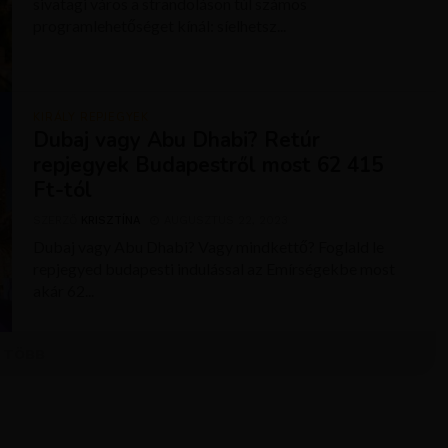
sivatagi város a strandoláson túl számos
programlehetőséget kínál: síelhetsz...
KIRÁLY REPJEGYEK
Dubaj vagy Abu Dhabi? Retúr
repjegyek Budapestről most 62 415
Ft-tól
SZERZŐ
KRISZTÍNA
AUGUSZTUS 22, 2023
Dubaj vagy Abu Dhabi? Vagy mindkettő? Foglald le
repjegyed budapesti indulással az Emírségekbe most
akár 62...
TÖBB