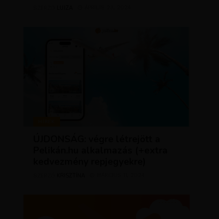
LUJZA
ÁPRILIS 23, 2024
SZERZŐ
HÍREK
ÚJDONSÁG: végre létrejött a
Pelikán.hu alkalmazás (+extra
kedvezmény repjegyekre)
KRISZTÍNA
MÁRCIUS 11, 2024
SZERZŐ