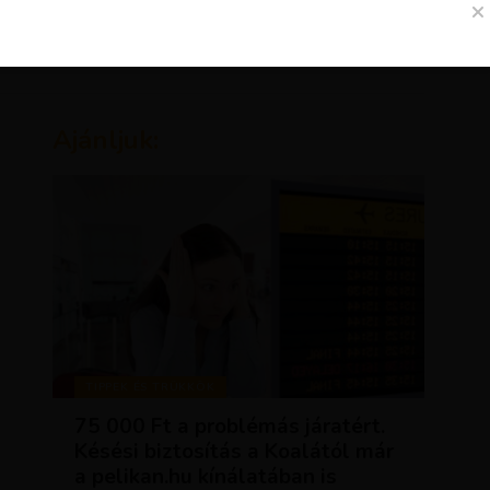
Ajánljuk:
TIPPEK ÉS TRÜKKÖK
75 000 Ft a problémás járatért.
Késési biztosítás a Koalától már
a pelikan.hu kínálatában is