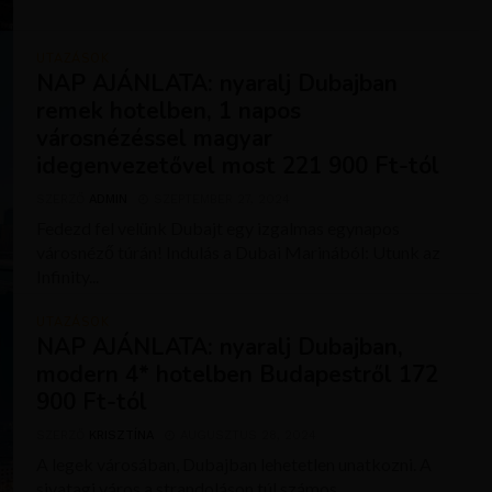
UTAZÁSOK
NAP AJÁNLATA: nyaralj Dubajban
remek hotelben, 1 napos
városnézéssel magyar
idegenvezetővel most 221 900 Ft-tól
SZERZŐ
ADMIN
SZEPTEMBER 27, 2024
Fedezd fel velünk Dubajt egy izgalmas egynapos
városnéző túrán! Indulás a Dubai Marinából: Utunk az
Infinity...
UTAZÁSOK
NAP AJÁNLATA: nyaralj Dubajban,
modern 4* hotelben Budapestről 172
900 Ft-tól
SZERZŐ
KRISZTÍNA
AUGUSZTUS 28, 2024
A legek városában, Dubajban lehetetlen unatkozni. A
sivatagi város a strandoláson túl számos