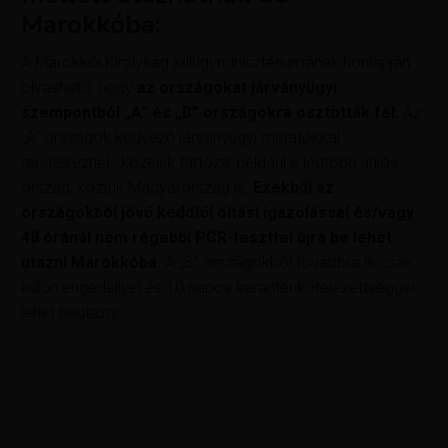
Marokkóba:
A Marokkói Királyság külügyminisztériumának honlapján
olvasható, hogy
az országokat járványügyi
szempontból „A” és „B” országokra osztották fel.
Az
„A” országok kedvező járványügyi mutatókkal
rendelkeznek, közéjük tartozik például a legtöbb uniós
ország, köztük Magyarország is.
Ezekből az
országokból jövő keddtől oltási igazolással és/vagy
48 óránál nem régebbi PCR-teszttel újra be lehet
utazni Marokkóba.
A „B” országokból továbbra is csak
külön engedéllyel és 10 napos karanténkötelezettséggel
lehet beutazni.