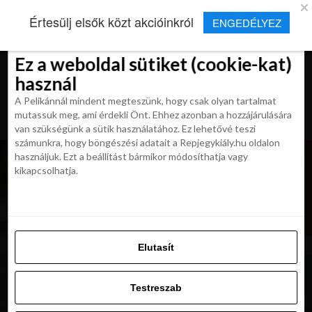
×
Új Repjegykirály alkalmazás
Értesülj elsők közt akcióinkról
ENGEDÉLYEZ
Beleegyezés
Beleegyezés
Részletek
Részletek
Sütikről
Sütikről
Telepítés
Aktuális hírek, cikkek és TOP utazási
ajánlatok egy kattintásnyira.
Ez a weboldal sütiket (cookie-kat)
Ez a weboldal sütiket (cookie-kat)
használ
használ
A Pelikánnál mindent megteszünk, hogy csak olyan tartalmat
A Pelikánnál mindent megteszünk, hogy csak olyan tartalmat
mutassuk meg, ami érdekli Önt. Ehhez azonban a hozzájárulására
mutassuk meg, ami érdekli Önt. Ehhez azonban a hozzájárulására
van szükségünk a sütik használatához. Ez lehetővé teszi
van szükségünk a sütik használatához. Ez lehetővé teszi
számunkra, hogy böngészési adatait a Repjegykiály.hu oldalon
számunkra, hogy böngészési adatait a Repjegykiály.hu oldalon
használjuk. Ezt a beállítást bármikor módosíthatja vagy
használjuk. Ezt a beállítást bármikor módosíthatja vagy
kikapcsolhatja.
kikapcsolhatja.
Elutasít
Elutasít
Testreszab
Testreszab
Engedélyezni az összeset