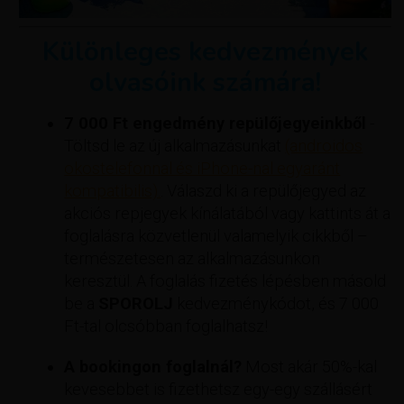
Különleges kedvezmények
olvasóink számára!
7 000 Ft engedmény repülőjegyeinkből
-
Töltsd le az új alkalmazásunkat
(androidos
okostelefonnal és iPhone-nal egyaránt
kompatibilis).
. Válaszd ki a repülőjegyed az
akciós repjegyek kínálatából vagy kattints át a
foglalásra közvetlenül valamelyik cikkből –
természetesen az alkalmazásunkon
keresztül. A foglalás fizetés lépésben másold
be a
SPOROLJ
kedvezménykódot, és 7 000
Ft-tal olcsóbban foglalhatsz!
A bookingon foglalnál?
Most akár 50%-kal
kevesebbet is fizethetsz egy-egy szállásért