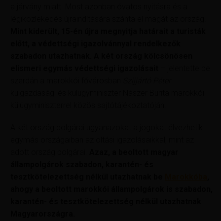
a járvány miatt. Most azonban óvatos nyitásra és a
légiközlekedés újraindítására szánta el magát az ország.
Mint kiderült,
15-én újra megnyitja határait a turisták
előtt,
a védettségi igazolvánnyal rendelkezők
szabadon utazhatnak. A két ország kölcsönösen
elismeri egymás védettségi igazolásait
– jelentette be
szerdán a marokkói fővárosban
Szijjártó Péter
külgazdasági és külügyminiszter Nászer Burita marokkói
külügyminiszterrel közös sajtótájékoztatóján.
A két ország polgárai ugyanazokat a jogokat élvezhetik
egymás országaiban az oltási igazolásaikkal, mint az
adott ország polgárai.
Azaz, a beoltott magyar
állampolgárok szabadon, karantén- és
tesztkötelezettség nélkül utazhatnak be
Marokkóba
,
ahogy a beoltott marokkói állampolgárok is szabadon,
karantén- és tesztkötelezettség nélkül utazhatnak
Magyarországra.