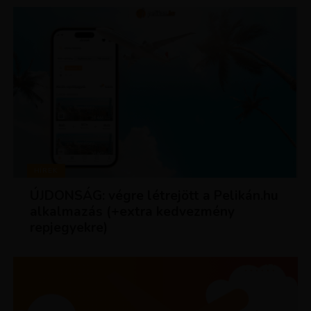
HÍREK
ÚJDONSÁG: végre létrejött a Pelikán.hu
alkalmazás (+extra kedvezmény
repjegyekre)