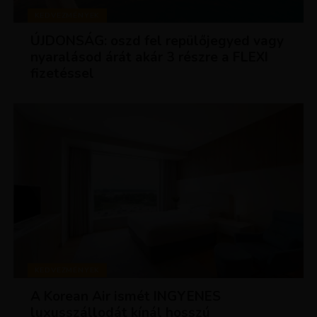
KEDVEZMÉNYEK
ÚJDONSÁG: oszd fel repülőjegyed vagy
nyaralásod árát akár 3 részre a FLEXI
fizetéssel
KEDVEZMÉNYEK
A Korean Air ismét INGYENES
luxusszállodát kínál hosszú