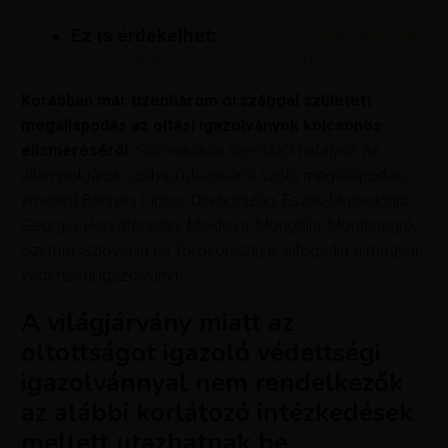
Ez is érdekelhet:
Utcai ételek Marokkóban.
Mi ne maradjon ki semmiképpen?
Korábban már tizenhárom országgal született
megállapodás az oltási igazolványok kölcsönös
elismeréséről
. Szlovákiával szerdától hatályos az
állampolgárok szabad utazásáról szóló megállapodás,
emellett Bahrein, Ciprus, Csehország, Észak-Macedónia,
Georgia, Horvátország, Moldova, Mongólia, Montenegró,
Szerbia, Szlovénia és Törökország is elfogadja a magyar
védettségi igazolványt.
A világjárvány miatt az
oltottságot igazoló védettségi
igazolvánnyal nem rendelkezők
az alábbi korlátozó intézkedések
mellett utazhatnak be