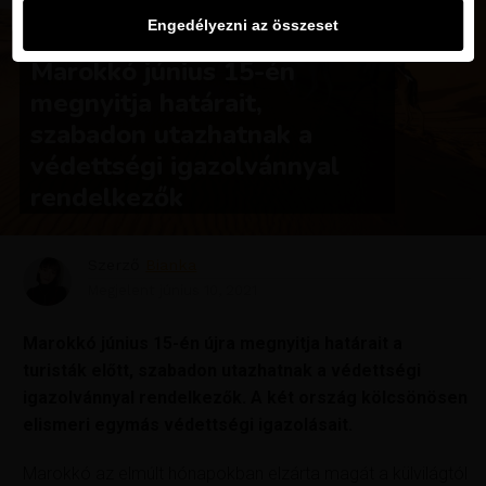
Engedélyezni az összeset
HÍREK
Marokkó június 15-én
megnyitja határait,
szabadon utazhatnak a
védettségi igazolvánnyal
rendelkezők
Szerző
Bianka
Megjelent
június 10, 2021
Marokkó június 15-én újra megnyitja határait a
turisták előtt, szabadon utazhatnak a védettségi
igazolvánnyal rendelkezők. A két ország kölcsönösen
elismeri egymás védettségi igazolásait.
Marokkó az elmúlt hónapokban elzárta magát a külvilágtól