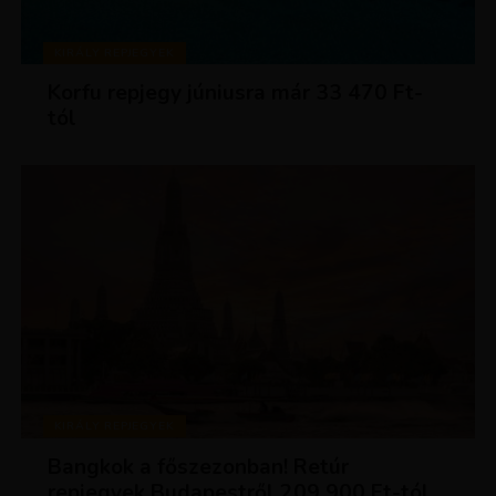
KIRÁLY REPJEGYEK
Korfu repjegy júniusra már 33 470 Ft-
tól
KIRÁLY REPJEGYEK
Bangkok a főszezonban! Retúr
repjegyek Budapestről 209 900 Ft-tól