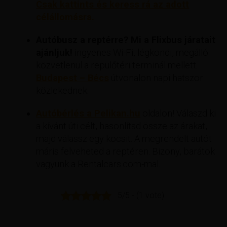
Csak kattints és keress rá az adott
célállomásra.
Autóbusz a reptérre? Mi a Flixbus járatait
ajánljuk!
ingyenes Wi-Fi, légkondi, megálló
közvetlenül a repülőtéri terminál mellett.
Budapest – Bécs
útvonalon napi hatszor
közlekednek.
Autóbérlés a Pelikan.hu
oldalon! Válaszd ki
a kívánt úti célt, hasonlítsd össze az árakat,
majd válassz egy kocsit. A megrendelt autót
máris felveheted a reptéren. Bizony, barátok
vagyunk a Rentalcars.com-mal.
5/5 - (1 vote)