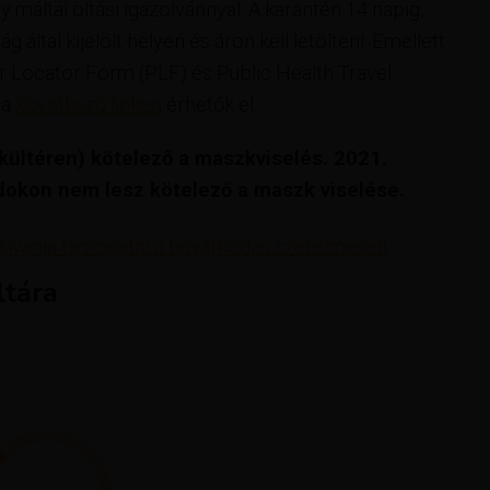
máltai oltási igazolvánnyal. A karantén 14 napig,
által kijelölt helyen és áron kell letölteni. Emellett
er Locator Form (PLF) és Public Health Travel
 a
következő linken
érhetők el.
kültéren) kötelező a maszkviselés. 2021.
ndokon nem lesz kötelező a maszk viselése.
 kívánja támogatni a búvárkodás szerelmeseit
tára