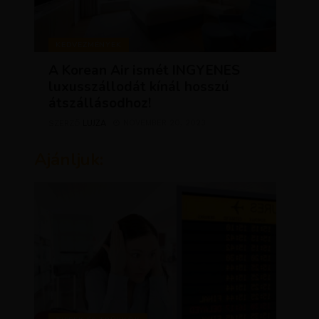
KEDVEZMÉNYEK
A Korean Air ismét INGYENES
luxusszállodát kínál hosszú
átszállásodhoz!
LUJZA
NOVEMBER 20, 2023
SZERZŐ
Ajánljuk: