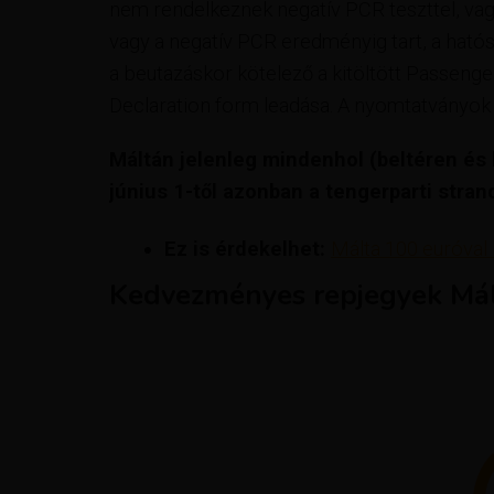
nem rendelkeznek negatív PCR teszttel, vagy 
vagy a negatív PCR eredményig tart, a hatóság 
a beutazáskor kötelező a kitöltött Passeng
Declaration form leadása. A nyomtatványok
Máltán jelenleg mindenhol (beltéren és 
június 1-től azonban a tengerparti stra
Ez is érdekelhet:
Málta 100 euróval
Kedvezményes repjegyek Mál