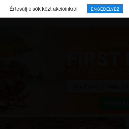
Értesülj elsők közt akcióinkról
ENGEDÉLYEZ
REPJEGYEK
MAGAZIN
UTAZÁSOK
HÍREK
RÓLUNK