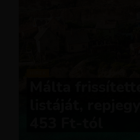
HÍREK
Málta frissítet
listáját, repje
453 Ft-tól