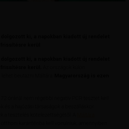
dolgozott ki, a napokban kiadott új rendelet
frissítésre kerül
.
dolgozott ki, a napokban kiadott új rendelet
frissítésre kerül
.
Az országok külön
 lehet beutazni Máltára.
Magyarország is ezen
72 óránál nem régebbi negatív PCR tesztet kell
ok és a hajózási társaságok a beszálláskor
ek a tesztelés kötelezettségétől. A
Máltára
 otthoni karanténba kell vonulniuk, amennyiben