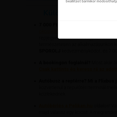
beállítást bármikor módosíthatj
szükségünk a sütik használatáho
beállítást bármikor módosíthatj
Különleges kedvezm
7 000 Ft engedmény repülőjegyein
okostelefonnal és iPhone-nal egyaránt
repjegyek kínálatából vagy kattints át
természetesen az alkalmazásunkon ker
SPOROLJ
kedvezménykódot, és 7 000
A bookingon foglalnál?
Most akár 50
Csak kattints és keress rá az adot
Autóbusz a reptérre? Mi a Flixbus já
közvetlenül a repülőtéri terminál mell
közlekednek.
Autóbérlés a Pelikan.hu
oldalon! Vál
majd válassz egy kocsit. A megrendelt