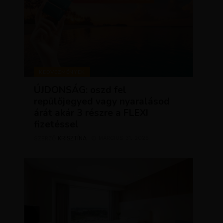
KEDVEZMÉNYEK
ÚJDONSÁG: oszd fel
repülőjegyed vagy nyaralásod
árát akár 3 részre a FLEXI
fizetéssel
KRISZTÍNA
MÁRCIUS 31, 2025
SZERZŐ