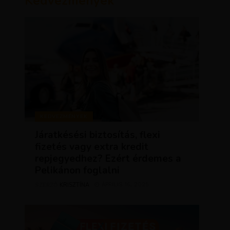
Kedvezmények
KEDVEZMÉNYEK
Járatkésési biztosítás, flexi
fizetés vagy extra kredit
repjegyedhez? Ezért érdemes a
Pelikánon foglalni
KRISZTÍNA
ÁPRILIS 16, 2025
SZERZŐ