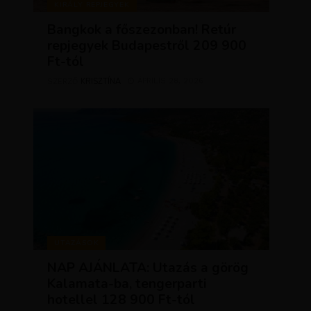
KIRÁLY REPJEGYEK
Bangkok a főszezonban! Retúr
repjegyek Budapestről 209 900
Ft-tól
KRISZTÍNA
ÁPRILIS 28, 2026
SZERZŐ
UTAZÁSOK
NAP AJÁNLATA: Utazás a görög
Kalamata-ba, tengerparti
hotellel 128 900 Ft-tól