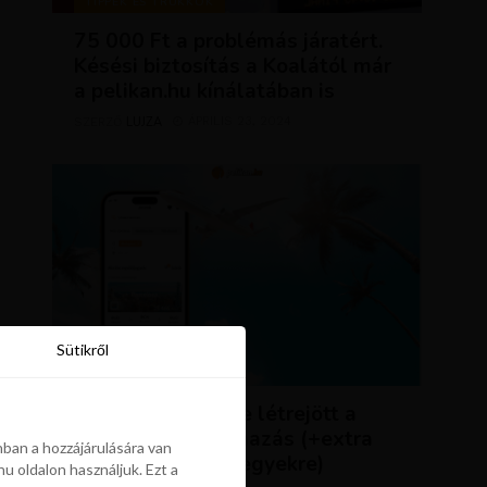
TIPPEK ÉS TRÜKKÖK
75 000 Ft a problémás járatért.
Késési biztosítás a Koalától már
a pelikan.hu kínálatában is
LUJZA
ÁPRILIS 23, 2024
SZERZŐ
Sütikről
Sütikről
HÍREK
ÚJDONSÁG: végre létrejött a
Pelikán.hu alkalmazás (+extra
ban a hozzájárulására van
kedvezmény repjegyekre)
u oldalon használjuk. Ezt a
ban a hozzájárulására van