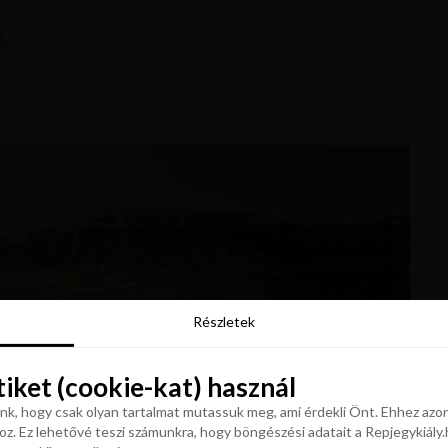
Részletek
Részletek
tiket (cookie-kat) használ
tiket (cookie-kat) használ
k, hogy csak olyan tartalmat mutassuk meg, ami érdekli Önt. Ehhez azon
z. Ez lehetővé teszi számunkra, hogy böngészési adatait a Repjegykiály.h
k, hogy csak olyan tartalmat mutassuk meg, ami érdekli Önt. Ehhez azon