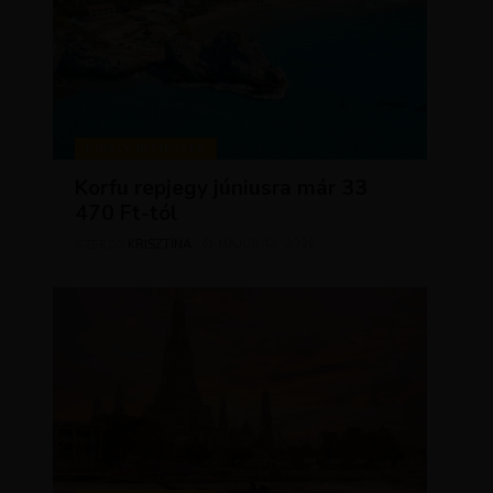
KIRÁLY REPJEGYEK
Korfu repjegy júniusra már 33
470 Ft-tól
KRISZTÍNA
MÁJUS 13, 2026
SZERZŐ