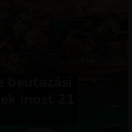
te beutazási
gyek most 21