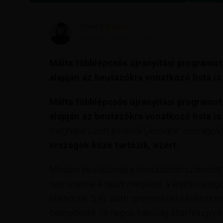
Szerző
Bianka
Megjelent
június 17, 2021
Málta többlépcsős újranyitási programot 
alapján az beutazókra vonatkozó lista is 
Málta többlépcsős újranyitási programot 
alapján az beutazókra vonatkozó lista is 
meghatározott köréből („koridor” országok)
országok közé tartozik, ezért:
Minden beutazónak a beutazástól számított 
bemutatnia. A teszt meglétét a légitársaság
ellenőrzik. 5 év alatti gyermeknél eltekinten
belépőknek 14 napos hatóság által felügyelt