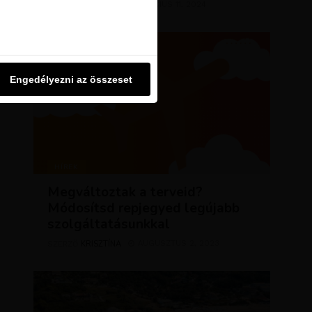
KRISZTÍNA
MÁRCIUS 11, 2024
SZERZŐ
u oldalon használjuk. Ezt a
Engedélyezni az összeset
Engedélyezni az összeset
HÍREK
Megváltoztak a terveid?
Módosítsd repjegyed legújabb
szolgáltatásunkkal
KRISZTÍNA
AUGUSZTUS 2, 2023
SZERZŐ