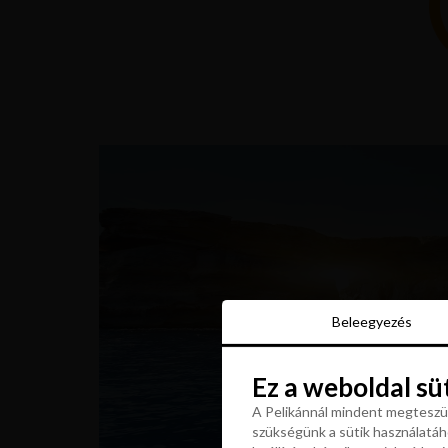
Beleegyezés
Beleegyezés
Ez a weboldal sü
Ez a weboldal sü
A Pelikánnál mindent megteszün
szükségünk a sütik használatáho
A Pelikánnál mindent megteszün