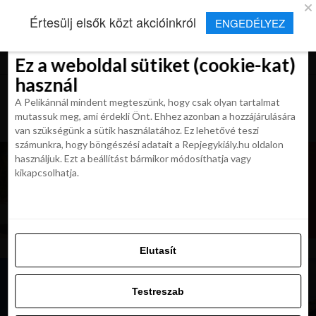
×
Új Repjegykirály alkalmazás
Értesülj elsők közt akcióinkról
ENGEDÉLYEZ
Beleegyezés
Beleegyezés
Részletek
Részletek
Sütikről
Sütikről
Telepítés
Aktuális hírek, cikkek és TOP utazási
ajánlatok egy kattintásnyira.
Ez a weboldal sütiket (cookie-kat)
Ez a weboldal sütiket (cookie-kat)
használ
használ
A Pelikánnál mindent megteszünk, hogy csak olyan tartalmat
A Pelikánnál mindent megteszünk, hogy csak olyan tartalmat
mutassuk meg, ami érdekli Önt. Ehhez azonban a hozzájárulására
mutassuk meg, ami érdekli Önt. Ehhez azonban a hozzájárulására
van szükségünk a sütik használatához. Ez lehetővé teszi
van szükségünk a sütik használatához. Ez lehetővé teszi
számunkra, hogy böngészési adatait a Repjegykiály.hu oldalon
számunkra, hogy böngészési adatait a Repjegykiály.hu oldalon
használjuk. Ezt a beállítást bármikor módosíthatja vagy
használjuk. Ezt a beállítást bármikor módosíthatja vagy
kikapcsolhatja.
kikapcsolhatja.
Elutasít
Elutasít
Testreszab
Testreszab
Engedélyezni az összeset