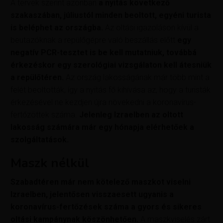
A tervek szerint azonban
a nyitás következő
szakaszában, júliustól minden beoltott, egyéni turista
is beléphet az országba.
Az oltási igazoláson kívül a
beutazóknak a repülőgépre való beszállás előtt
egy
negatív PCR-tesztet is be kell mutatniuk, továbbá
érkezéskor egy szerológiai vizsgálaton kell átesniük
a repülőtéren.
Az ország lakosságának már több mint a
felét beoltották, így a nyitás fő kihívása az, hogy a turisták
érkezésével ne kezdjen újra növekedni a koronavírus-
fertőzöttek száma.
Jelenleg Izraelben az oltott
lakosság számára már egy hónapja elérhetőek a
szolgáltatások.
Maszk nélkül
Szabadtéren már nem kötelező maszkot viselni
Izraelben, jelentősen visszaesett ugyanis a
koronavírus-fertőzések száma a gyors és sikeres
oltási kampánynak köszönhetően.
A maszkviselés zárt