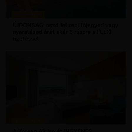
KEDVEZMÉNYEK
ÚJDONSÁG: oszd fel repülőjegyed vagy
nyaralásod árát akár 3 részre a FLEXI
fizetéssel
KEDVEZMÉNYEK
A Korean Air ismét INGYENES