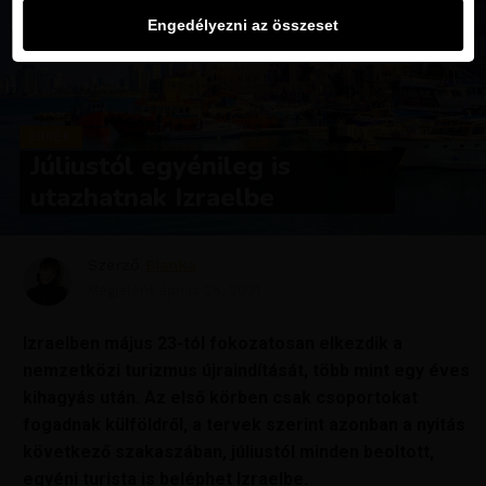
Engedélyezni az összeset
HÍREK
Júliustól egyénileg is
utazhatnak Izraelbe
Szerző
Bianka
Megjelent
április 26, 2021
Izraelben
május 23-tól fokozatosan elkezdik a
nemzetközi turizmus újraindítását, több mint egy éves
kihagyás után. Az első körben csak csoportokat
fogadnak külföldről, a tervek szerint azonban a nyitás
következő szakaszában, júliustól minden beoltott,
egyéni turista is beléphet Izraelbe.