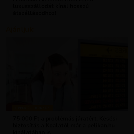
luxusszállodát kínál hosszú
átszállásodhoz!
Ajánljuk:
TIPPEK ÉS TRÜKKÖK
75 000 Ft a problémás járatért. Késési
biztosítás a Koalától már a pelikan.hu
kínálatában is