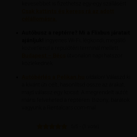
kevesebbet is fizethetsz egy-egy szállásért
Csak kattints és keress rá az adott
célállomásra.
Autóbusz a reptérre? Mi a Flixbus járatait
ajánljuk!
ingyenes Wi-Fi, légkondi, megálló
közvetlenül a repülőtéri terminál mellett.
Budapest – Bécs
útvonalon napi hatszor
közlekednek.
Autóbérlés a Pelikan.hu
oldalon! Válaszd ki
a kívánt úti célt, hasonlítsd össze az árakat,
majd válassz egy kocsit. A megrendelt autót
máris felveheted a reptéren. Bizony, barátok
vagyunk a Rentalcars.com-mal.
5/5 - (1 vote)