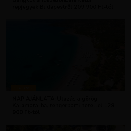
Bangkok a főszezonban! Retúr
repjegyek Budapestről 209 900 Ft-tól
UTAZÁSOK
NAP AJÁNLATA: Utazás a görög
Kalamata-ba, tengerparti hotellel 128
900 Ft-tól