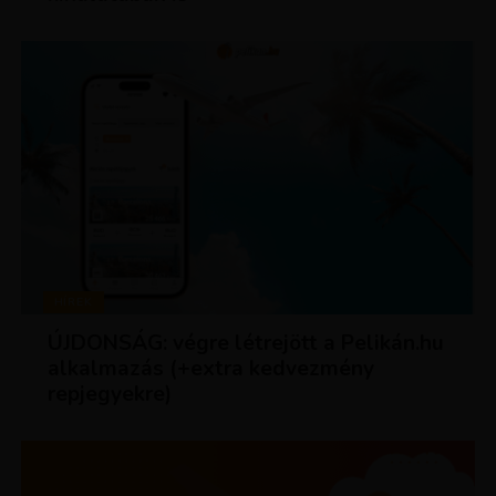
HÍREK
ÚJDONSÁG: végre létrejött a Pelikán.hu
alkalmazás (+extra kedvezmény
repjegyekre)