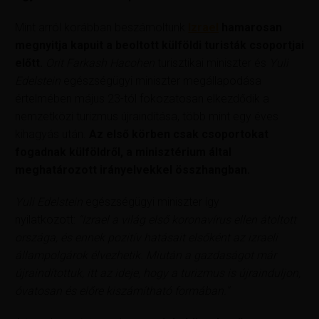
Mint arról korábban beszámoltunk
Izrael
hamarosan
megnyitja kapuit a beoltott külföldi turisták csoportjai
előtt.
Orit Farkash Hacohen
turisztikai miniszter és
Yuli
Edelstein
egészségügyi miniszter megállapodása
értelmében május 23-tól fokozatosan elkezdődik a
nemzetközi turizmus újraindítása, több mint egy éves
kihagyás után.
Az első körben csak csoportokat
fogadnak külföldről, a minisztérium által
meghatározott irányelvekkel összhangban.
Yuli Edelstein
egészségügyi miniszter így
nyilatkozott:
“Izrael a világ első koronavírus ellen átoltott
országa, és ennek pozitív hatásait elsőként az izraeli
állampolgárok élvezhetik. Miután a gazdaságot már
újraindítottuk, itt az ideje, hogy a turizmus is újrainduljon,
óvatosan és előre kiszámítható formában.”