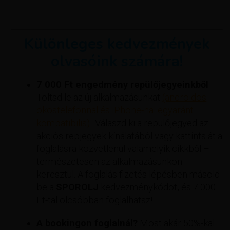
Különleges kedvezmények
olvasóink számára!
7 000 Ft engedmény repülőjegyeinkből
-
Töltsd le az új alkalmazásunkat
(androidos
okostelefonnal és iPhone-nal egyaránt
kompatibilis).
. Válaszd ki a repülőjegyed az
akciós repjegyek kínálatából vagy kattints át a
foglalásra közvetlenül valamelyik cikkből –
természetesen az alkalmazásunkon
keresztül. A foglalás fizetés lépésben másold
be a
SPOROLJ
kedvezménykódot, és 7 000
Ft-tal olcsóbban foglalhatsz!
A bookingon foglalnál?
Most akár 50%-kal