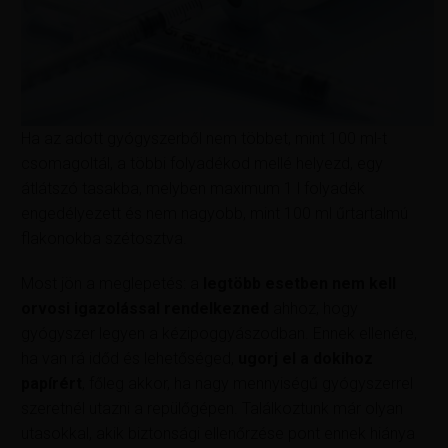
Ha az adott gyógyszerből nem többet, mint 100 ml-t
csomagoltál, a többi folyadékod mellé helyezd, egy
átlátszó tasakba, melyben maximum 1 l folyadék
engedélyezett és nem nagyobb, mint 100 ml űrtartalmú
flakonokba szétosztva.
Most jön a meglepetés: a
legtöbb esetben nem kell
orvosi igazolással rendelkezned
ahhoz, hogy
gyógyszer legyen a kézipoggyászodban. Ennek ellenére,
ha van rá időd és lehetőséged,
ugorj el a dokihoz
papírért
, főleg akkor, ha nagy mennyiségű gyógyszerrel
szeretnél utazni a repülőgépen. Találkoztunk már olyan
utasokkal, akik biztonsági ellenőrzése pont ennek hiánya