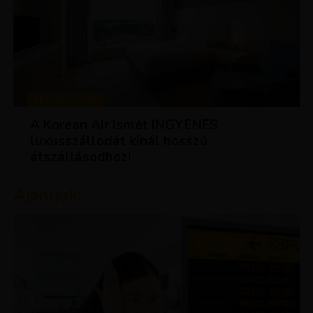
KEDVEZMÉNYEK
A Korean Air ismét INGYENES
luxusszállodát kínál hosszú
átszállásodhoz!
Ajánljuk: