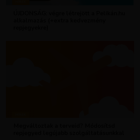
HÍREK
ÚJDONSÁG: végre létrejött a Pelikán.hu
alkalmazás (+extra kedvezmény
repjegyekre)
HÍREK
Megváltoztak a terveid? Módosítsd
repjegyed legújabb szolgáltatásunkkal