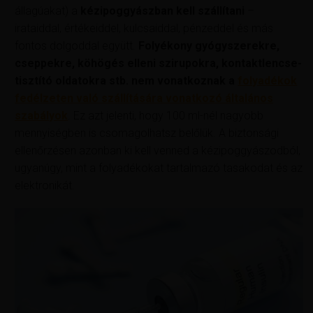
állagúakat) a
kézipoggyászban kell szállítani
–
irataiddal, értékeiddel, kulcsaiddal, pénzeddel és más
fontos dolgoddal együtt.
Folyékony gyógyszerekre,
cseppekre, köhögés elleni szirupokra, kontaktlencse-
tisztító oldatokra stb. nem vonatkoznak a
folyadékok
fedélzeten való szállítására vonatkozó általános
szabályok
. Ez azt jelenti, hogy 100 ml-nél nagyobb
mennyiségben is csomagolhatsz belőlük. A biztonsági
ellenőrzésen azonban ki kell venned a kézipoggyászodból,
ugyanúgy, mint a folyadékokat tartalmazó tasakodat és az
elektronikát.