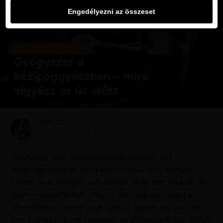
Engedélyezni az összeset
TIPPEK ÉS TRÜKKÖK
Gyógyszer a
kézipoggyászban – mire
vigyázz az út előtt
Szerző
Anna
Megjelent
június 12, 2019
Gyógyszer nagy általánosságban kétfajta utas
kézipoggyászában fordul elő. Az egyik nem szeretné
szedni, de szükséges, a másiknak pedig nem muszáj, de
„bármi megtörténhet” címszó alatt talál neki helyet a
bőröndjében. Viszont azok száma, akiknél egy szemet
sem találnánk, a mai világban már elhanyagolható. Tudjuk,