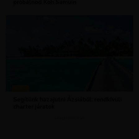
próbálnod Koh Samuin
HÍREK
Segítünk hazajutni Ázsiából: rendkívüli
charter járatok
ADVERTISEMENT