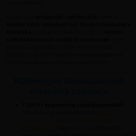
miatt húzódott el.
Minden olyan
gyógyászati segédeszközt
, amire a
repülőút során szükséged lesz
,
felvihetsz magaddal a
fedélzetre
(inzulinpumpa, injekciós tű stb.). A
kerekes
székre azonban más szabályok vonatkoznak
, ennek
szállítása a légitársaság szállítási feltételeitől függ.
Meglehet, hogy a csomagtérben kell majd szállítani, így
reptéri kerekes széket kell majd kölcsönöznöd.
Különleges kedvezmények
olvasóink számára!
7 000 Ft engedmény repülőjegyeinkből
-
Töltsd le az új alkalmazásunkat
(androidos
okostelefonnal és iPhone-nal egyaránt
kompatibilis).
. Válaszd ki a repülőjegyed az
akciós repjegyek kínálatából vagy kattints át a