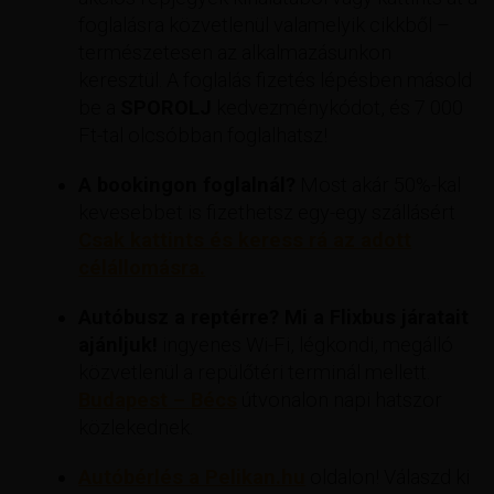
foglalásra közvetlenül valamelyik cikkből –
természetesen az alkalmazásunkon
keresztül. A foglalás fizetés lépésben másold
be a
SPOROLJ
kedvezménykódot, és 7 000
Ft-tal olcsóbban foglalhatsz!
A bookingon foglalnál?
Most akár 50%-kal
kevesebbet is fizethetsz egy-egy szállásért
Csak kattints és keress rá az adott
célállomásra.
Autóbusz a reptérre? Mi a Flixbus járatait
ajánljuk!
ingyenes Wi-Fi, légkondi, megálló
közvetlenül a repülőtéri terminál mellett.
Budapest – Bécs
útvonalon napi hatszor
közlekednek.
Autóbérlés a Pelikan.hu
oldalon! Válaszd ki