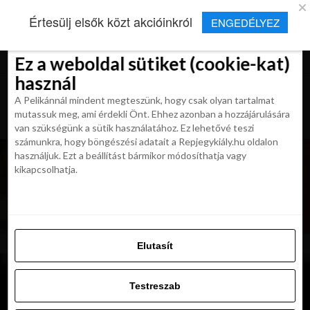
×
Új Repjegykirály alkalmazás
Értesülj elsők közt akcióinkról
ENGEDÉLYEZ
Beleegyezés
Beleegyezés
Részletek
Részletek
Sütikről
Sütikről
Telepítés
Aktuális hírek, cikkek és TOP utazási
ajánlatok egy kattintásnyira.
Ez a weboldal sütiket (cookie-kat)
Ez a weboldal sütiket (cookie-kat)
használ
használ
A Pelikánnál mindent megteszünk, hogy csak olyan tartalmat
A Pelikánnál mindent megteszünk, hogy csak olyan tartalmat
mutassuk meg, ami érdekli Önt. Ehhez azonban a hozzájárulására
mutassuk meg, ami érdekli Önt. Ehhez azonban a hozzájárulására
van szükségünk a sütik használatához. Ez lehetővé teszi
van szükségünk a sütik használatához. Ez lehetővé teszi
számunkra, hogy böngészési adatait a Repjegykiály.hu oldalon
számunkra, hogy böngészési adatait a Repjegykiály.hu oldalon
használjuk. Ezt a beállítást bármikor módosíthatja vagy
használjuk. Ezt a beállítást bármikor módosíthatja vagy
kikapcsolhatja.
kikapcsolhatja.
Elutasít
Elutasít
Testreszab
Testreszab
Engedélyezni az összeset