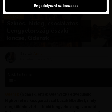
Engedélyezni az összeset
MAGAZIN
Színes, hideg, csodálatos.
Lengyelország északi
kincse, Gdansk
Szerző
Anna
Megjelent
január 27, 2025
Cikk tartalma
Gdansk
(Gdańsk, ejtsd: Gdányszk) egyedülálló
légkörrel és kisugárzással büszkélkedhet, mely
megkülönbözteti a többi lengyelországi várostól.