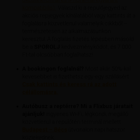
kompatibilis).
. Válaszd ki a repülőjegyed az
akciós repjegyek kínálatából vagy kattints át a
foglalásra közvetlenül valamelyik cikkből –
természetesen az alkalmazásunkon
keresztül. A foglalás fizetés lépésben másold
be a
SPOROLJ
kedvezménykódot, és 7 000
Ft-tal olcsóbban foglalhatsz!
A bookingon foglalnál?
Most akár 50%-kal
kevesebbet is fizethetsz egy-egy szállásért
Csak kattints és keress rá az adott
célállomásra.
Autóbusz a reptérre? Mi a Flixbus járatait
ajánljuk!
ingyenes Wi-Fi, légkondi, megálló
közvetlenül a repülőtéri terminál mellett.
Budapest – Bécs
útvonalon napi hatszor
közlekednek.