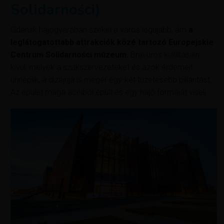
Solidarności)
Gdansk hajógyárában székel a város legújabb, ám
a
leglátogatottabb attrakciók közé tartozó Europejskie
Centrum Solidarności múzeum.
Bravúros kiállításain
kívül, melyek a szakszervezeteket és azok érdemeit
ünneplik, a dizájnja is megér egy-két tüzetesebb pillantást.
Az épület maga acélból épült és egy hajó formáját viseli.