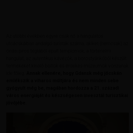
Az utóbbi években egyre csak nő a hangulatos
utcácskáiban andalgó turisták száma, akiket (nemcsak) az
óriási piros téglából épült templomok, a történelmi
hangulat, az autentikus kávézók, a borostyánkőből készült
termékeket kínáló boltok és érdekes múzeumok vonzanak
ide főleg.
Annak ellenére, hogy Gdansk még jócskán
emlékszik a viharos múltjára és nem minden sebe
gyógyult még be, magában hordozza a 21. századi
város energiáját és készségesen invesztál turisztikai
jövőjébe.