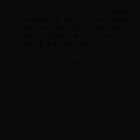
Autóbérlés a Pelikan.hu
oldalon! Válaszd ki
a kívánt úti célt, hasonlítsd össze az árakat,
majd válassz egy kocsit. A megrendelt autót
máris felveheted a reptéren. Bizony, barátok
vagyunk a Rentalcars.com-mal.
Kérjük, értékelje ezt a cikket.