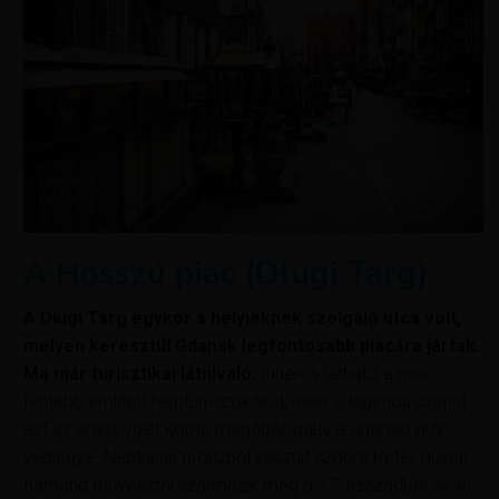
A Hosszú piac (Dlugi Targ)
A Dlugi Targ egykor a helyieknek szolgáló utca volt,
melyen keresztül Gdansk legfontosabb piacára jártak.
Ma már turisztikai látnivaló.
Innen is látható a már
fentebb említett Neptún-szökőkút, mely a legenda szerint
azt az arany vizet köpte magából, mely a gdanski likőr
védjegye. Neptunus bronzból készült szobra Peter Husen
flamand művésztől származik még a 17. századból és a