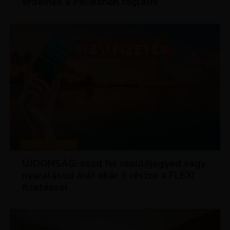
érdemes a Pelikánon foglalni
KEDVEZMÉNYEK
ÚJDONSÁG: oszd fel repülőjegyed vagy
nyaralásod árát akár 3 részre a FLEXI
fizetéssel