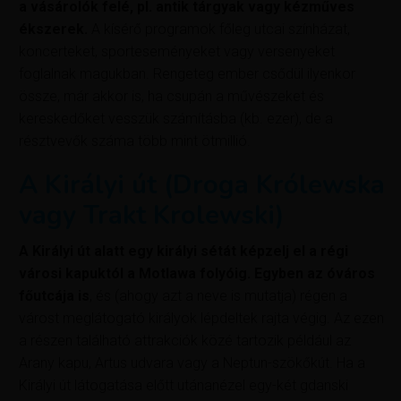
a vásárolók felé, pl. antik tárgyak vagy kézműves
ékszerek.
A kísérő programok főleg utcai színházat,
koncerteket, sporteseményeket vagy versenyeket
foglalnak magukban. Rengeteg ember csődül ilyenkor
össze, már akkor is, ha csupán a művészeket és
kereskedőket vesszük számításba (kb. ezer), de a
résztvevők száma több mint ötmillió.
A Királyi út (Droga Królewska
vagy Trakt Krolewski)
A Királyi út alatt egy királyi sétát képzelj el a régi
városi kapuktól a Motlawa folyóig. Egyben az óváros
főutcája is
, és (ahogy azt a neve is mutatja) régen a
várost meglátogató királyok lépdeltek rajta végig. Az ezen
a részen található attrakciók közé tartozik például az
Arany kapu, Artus udvara vagy a Neptun-szökőkút. Ha a
Királyi út látogatása előtt utánanézel egy-két gdanski