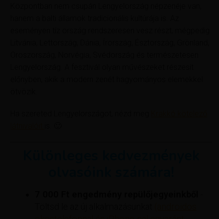
Központban nem csupán Lengyelország népzenéje van,
hanem a balti államok tradicionális kultúrája is. Az
eseményen tíz ország rendszeresen vesz részt, mégpedig
Litvánia, Lettország, Dánia, Írország, Észtország, Grönland,
Oroszország, Norvégia, Svédország és természetesen
Lengyelország. A fesztivál olyan művészeket részesít
előnyben, akik a modern zenét hagyományos elemekkel
ötvözik.
Ha szereted Lengyelországot, nézd meg
Krakkó kötelező
látnivalóit
is. 🙂
Különleges kedvezmények
olvasóink számára!
7 000 Ft engedmény repülőjegyeinkből
-
Töltsd le az új alkalmazásunkat
(androidos
okostelefonnal és iPhone-nal egyaránt