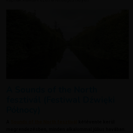
A Sounds of the North
fesztivál (Festiwal Dźwięki
Północy)
A
Sounds of the North fesztivál
kétévente kerül
megrendezésben, minden alkalommal július havában.