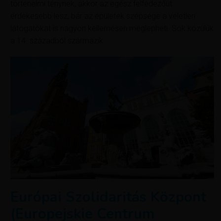
történelmi ténynek, akkor az egész felfedezőút
érdekesebb lesz, bár az épületek szépsége a véletlen
látogatókat is nagyon kellemesen meglepheti. Sok közülük
a 14. századból származik.
Európai Szolidaritás Központ
(Europejskie Centrum