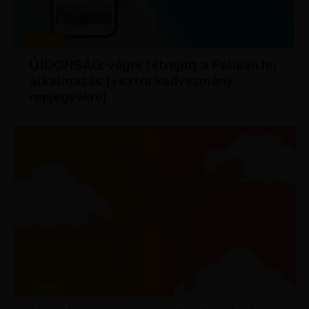
HÍREK
ÚJDONSÁG: végre létrejött a Pelikán.hu
alkalmazás (+extra kedvezmény
repjegyekre)
HÍREK