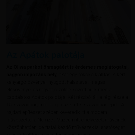
Az Apátok palotája
Az Oliwa parkot önmagáért is érdemes meglátogatni,
nagyon impozáns hely,
akár egy rokokó kiállítás. A kert
kanyargó ösvényei, nyugodt halastavai, magas
élősövényei és ragyogó zöldje között bújik meg a
csodálatos Apátok palotája. Két részből áll, a régi része a
15. században, míg az új része a 17. században épült. A
hajdani építészet szépen keveredik itt a modern
művészettel a Nemzeti Múzeum itt elhelyezett műveinek
köszönhetően, de fiatal, kezdő művészek is lehetőséget
kapnak kiállítani ezen a fenséges helyen.