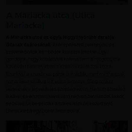
A Mariacka utca (Ulica
Mariacka)
A Mariacka utca az egyik leggyönyörűbb darabja
Gdansk óvárosának.
Akár építészeti csemegék, de
szuvenír-boltok és –bódék kiállítása lehetne. Úgy
gondoljuk, hogy kötelezővé kellene tenni a nyugodt, idilli
kávéivást bármelyikben a számos kávéházai közül.
Ezenkívül a szerelmes párok is imádják, mert mintha csak
romantikus sétákra lett volna tervezve, főleg amikor
felgyúlnak a fényei teljes szépségükben. Ha nem szereted
a kávét és a romantikával sem nagyon barátkozol, akkor
se búsulj. Ülj be például a színes házikók között rejlő
Literacka-ba egy pohár fincsi borra.