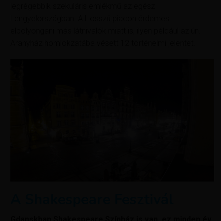
legrégebbik szekuláris emlékmű az egész
Lengyelországban. A Hosszú piacon érdemes
elbolyongani más látnivalók miatt is, ilyen például az ún.
Aranyház homlokzatába vésett 12 történelmi jelentet.
A Shakespeare Fesztivál
Gdanskban Shakespeare Színház is van, ez minden év