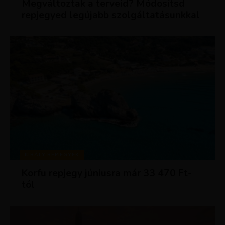
Megváltoztak a terveid? Módosítsd
repjegyed legújabb szolgáltatásunkkal
KIRÁLY REPJEGYEK
Korfu repjegy júniusra már 33 470 Ft-
tól