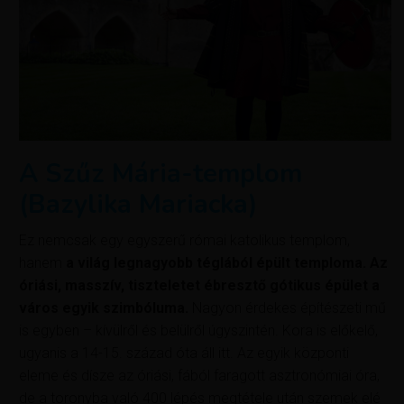
A Szűz Mária-templom
(Bazylika Mariacka)
Ez nemcsak egy egyszerű római katolikus templom,
hanem
a világ legnagyobb téglából épült temploma. Az
óriási, masszív, tiszteletet ébresztő gótikus épület a
város egyik szimbóluma.
Nagyon érdekes építészeti mű
is egyben – kívülről és belülről úgyszintén. Kora is előkelő,
ugyanis a 14-15. század óta áll itt. Az egyik központi
eleme és dísze az óriási, fából faragott asztronómiai óra,
de a toronyba való 400 lépés megtétele után szemek elé