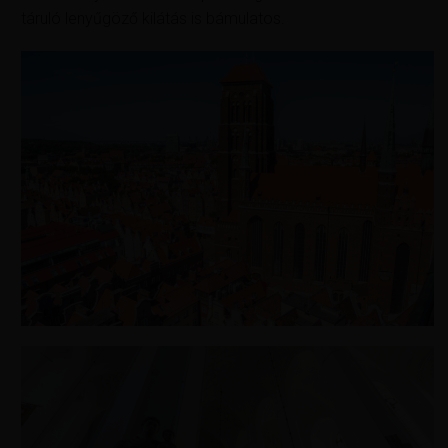
táruló lenyűgöző kilátás is bámulatos.