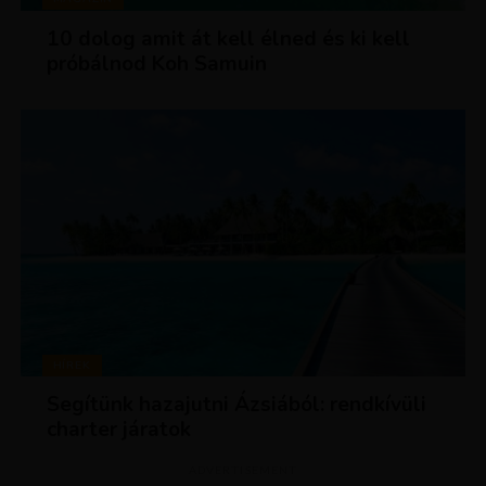
10 dolog amit át kell élned és ki kell
próbálnod Koh Samuin
HÍREK
Segítünk hazajutni Ázsiából: rendkívüli
charter járatok
ADVERTISEMENT