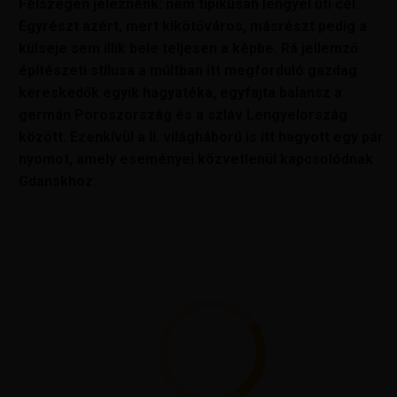
Félszegen jeleznénk: nem tipikusan lengyel úti cél.
Egyrészt azért, mert kikötőváros, másrészt pedig a
külseje sem illik bele teljesen a képbe. Rá jellemző
építészeti stílusa a múltban itt megforduló gazdag
kereskedők egyik hagyatéka, egyfajta balansz a
germán Poroszország és a szláv Lengyelország
között. Ezenkívül a II. világháború is itt hagyott egy pár
nyomot, amely eseményei közvetlenül kapcsolódnak
Gdanskhoz.