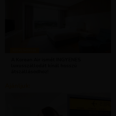
KEDVEZMÉNYEK
A Korean Air ismét INGYENES
luxusszállodát kínál hosszú
átszállásodhoz!
Ajánljuk: