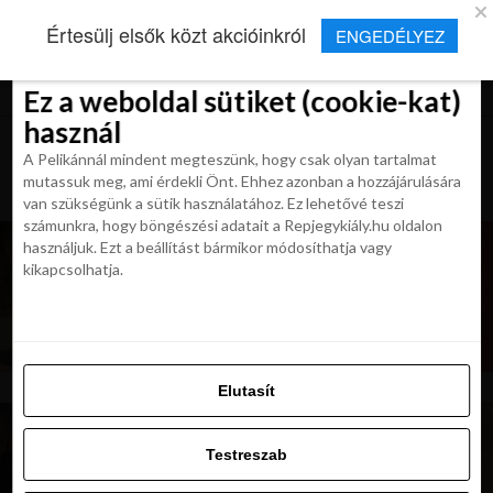
×
Új Repjegykirály alkalmazás
Értesülj elsők közt akcióinkról
ENGEDÉLYEZ
Beleegyezés
Beleegyezés
Részletek
Részletek
Sütikről
Sütikről
Telepítés
Aktuális hírek, cikkek és TOP utazási
ajánlatok egy kattintásnyira.
Ez a weboldal sütiket (cookie-kat)
Ez a weboldal sütiket (cookie-kat)
használ
használ
A Pelikánnál mindent megteszünk, hogy csak olyan tartalmat
A Pelikánnál mindent megteszünk, hogy csak olyan tartalmat
mutassuk meg, ami érdekli Önt. Ehhez azonban a hozzájárulására
mutassuk meg, ami érdekli Önt. Ehhez azonban a hozzájárulására
van szükségünk a sütik használatához. Ez lehetővé teszi
van szükségünk a sütik használatához. Ez lehetővé teszi
számunkra, hogy böngészési adatait a Repjegykiály.hu oldalon
számunkra, hogy böngészési adatait a Repjegykiály.hu oldalon
használjuk. Ezt a beállítást bármikor módosíthatja vagy
használjuk. Ezt a beállítást bármikor módosíthatja vagy
kikapcsolhatja.
kikapcsolhatja.
Elutasít
Elutasít
Testreszab
Testreszab
Engedélyezni az összeset