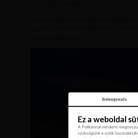
2021/2022 fordulóján.
Az Expo 2020 Dubai látogatóinak legalább e
negatív teszttel kell rendelkezniük. A PCR-
DHA tesztállomáson.
Beleegyezés
Beleegyezés
Ez a weboldal sü
Ez a weboldal sü
A Pelikánnál mindent megteszün
szükségünk a sütik használatáho
A Pelikánnál mindent megteszün