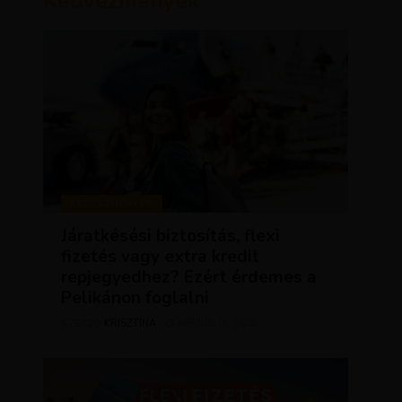
Kedvezmények
KEDVEZMÉNYEK
Járatkésési biztosítás, flexi
fizetés vagy extra kredit
repjegyedhez? Ezért érdemes a
Pelikánon foglalni
KRISZTÍNA
ÁPRILIS 16, 2025
SZERZŐ