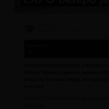
Szerző
Júlia
Megjelent
február 17, 2022
Cikk tartalma
Az Emirateshez hasonlóan a flydubai is 
Eddig a flydubai jegyekhez egynapos EXP
pedig már korlátlan belépő, ami egészen 
érvényes
.
Sőt a 2022. február 10-e előtt igényelt egy
kasszáinál.