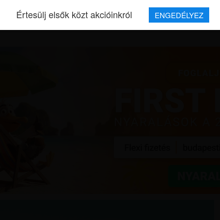
Értesülj elsők közt akcióinkról
ENGEDÉLYEZ
REPJEGYEK
MAGAZIN
UTAZÁSOK
HÍREK
RÓLUNK