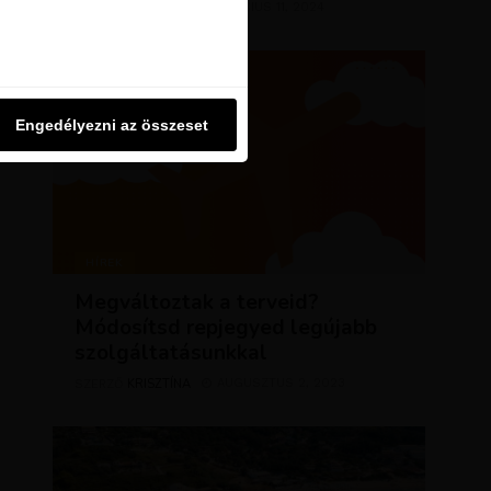
KRISZTÍNA
MÁRCIUS 11, 2024
SZERZŐ
u oldalon használjuk. Ezt a
Engedélyezni az összeset
Engedélyezni az összeset
HÍREK
Megváltoztak a terveid?
Módosítsd repjegyed legújabb
szolgáltatásunkkal
KRISZTÍNA
AUGUSZTUS 2, 2023
SZERZŐ