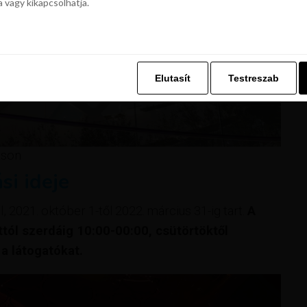
a vagy kikapcsolhatja.
z. Ez lehetővé teszi számunkra, hogy böngészési adatait a Repjegykiály.h
a vagy kikapcsolhatja.
Elutasít
Testreszab
Elutasít
Testreszab
áson
si ideje
, 2021. október 1-től 2022. március 31-ig tart.
A
ttól szerdáig 10:00-00:00, csütörtöktől
a látogatókat.