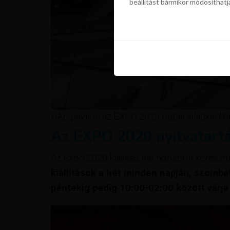
beállítást bármikor módosíthatj
szükségünk a sütik használatáho
beállítást bármikor módosíthatj
UAE pavilon az EXPO 2020 Dubai világkiállít
Az EXPO 2020 nyitvatartá
Az Expo 2020 kiállítás hat hónapon keresztül
kiállítások a hét minden napján, szomba
péntekig pedig 10:00-02:00 között várja 