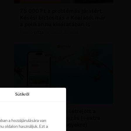
TIPPEK ÉS TRÜKKÖK
75 000 Ft a problémás járatért.
Késési biztosítás a Koalától már
a pelikan.hu kínálatában is
LUJZA
ÁPRILIS 23, 2024
SZERZŐ
Sütikről
Sütikről
HÍREK
ÚJDONSÁG: végre létrejött a
Pelikán.hu alkalmazás (+extra
ban a hozzájárulására van
kedvezmény repjegyekre)
u oldalon használjuk. Ezt a
ban a hozzájárulására van