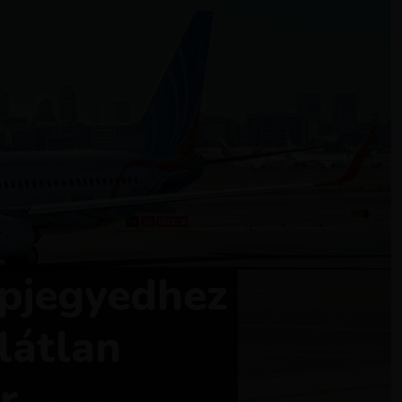
epjegyedhez
rlátlan
r