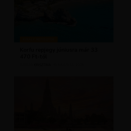
KIRÁLY REPJEGYEK
Korfu repjegy júniusra már 33
470 Ft-tól
KRISZTÍNA
MÁJUS 13, 2026
SZERZŐ