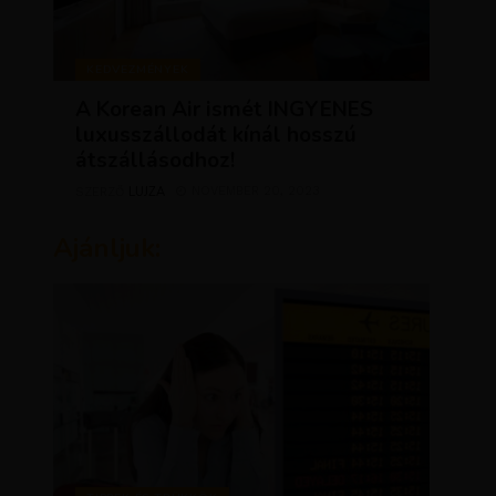
KEDVEZMÉNYEK
A Korean Air ismét INGYENES
luxusszállodát kínál hosszú
átszállásodhoz!
LUJZA
NOVEMBER 20, 2023
SZERZŐ
Ajánljuk: