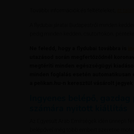
További információk és feltételeket,
itt talá
A flydubai járatai Budapestről minden kedd
pedig minden kedden, csütörtökön, pénteke
Ne feledd, hogy a flydubai továbbra is
in
utazásod során megfertőződnél koronavír
megtéríti minden egészségügyi kiadásod
minden foglalás esetén
automatikusan
a pelikan.hu-n keresztül vásárolt jegyek
Ingyenes belépő, gazdag
számára nyitott kiállítás
Az Egyesült Arab Emírségek idén ünnepli fen
belépővel még több embert szeretne motivá