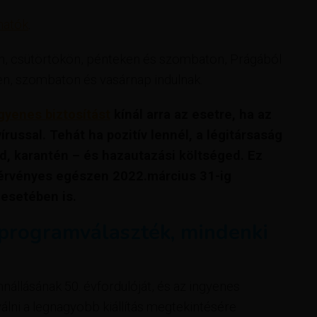
lhatók
.
en, csütörtökön, pénteken és szombaton, Prágából
n, szombaton és vasárnap indulnak.
gyenes biztosítást
kínál arra az esetre, ha az
ussal. Tehát ha pozitív lennél, a légitársaság
, karantén – és hazautazási költséged. Ez
érvényes egészen 2022.március 31-ig
 esetében is.
 programválaszték, mindenki
nállásának 50. évfordulóját, és az ingyenes
lni a legnagyobb kiállítás megtekintésére