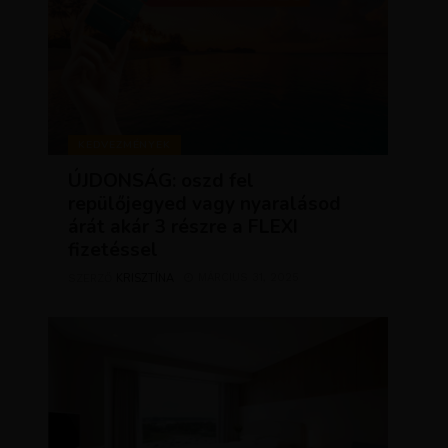
KEDVEZMÉNYEK
ÚJDONSÁG: oszd fel
repülőjegyed vagy nyaralásod
árát akár 3 részre a FLEXI
fizetéssel
KRISZTÍNA
MÁRCIUS 31, 2025
SZERZŐ