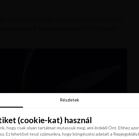
gy darab oltással, vagy egy 72 óránál nem régebbi
tesztek ingyenek, ha felmutatod az EXPO jegyed a
Részletek
Részletek
tiket (cookie-kat) használ
tiket (cookie-kat) használ
k, hogy csak olyan tartalmat mutassuk meg, ami érdekli Önt. Ehhez azon
z. Ez lehetővé teszi számunkra, hogy böngészési adatait a Repjegykiály.h
k, hogy csak olyan tartalmat mutassuk meg, ami érdekli Önt. Ehhez azon