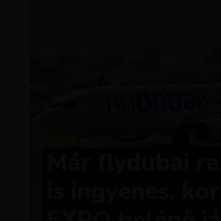
HÍREK
Már flydubai r
is ingyenes, ko
EXPO belépő já