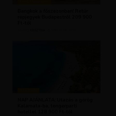
KIRÁLY REPJEGYEK
Bangkok a főszezonban! Retúr
repjegyek Budapestről 209 900
Ft-tól
KRISZTÍNA
ÁPRILIS 28, 2026
SZERZŐ
UTAZÁSOK
NAP AJÁNLATA: Utazás a görög
Kalamata-ba, tengerparti
hotellel 128 900 Ft-tól