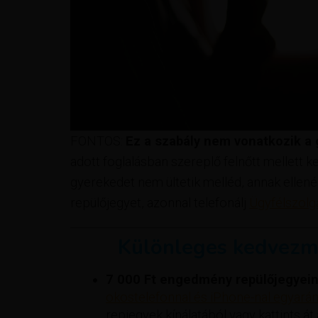
FONTOS:
Ez a szabály nem vonatkozik a
adott foglalásban szereplő felnőtt mellett k
gyerekedet nem ültetik melléd, annak ellené
repülőjegyet, azonnal telefonálj
Ügyfélszolg
Különleges kedvezm
7 000 Ft engedmény repülőjegyein
okostelefonnal és iPhone-nal egyaránt
repjegyek kínálatából vagy kattints át