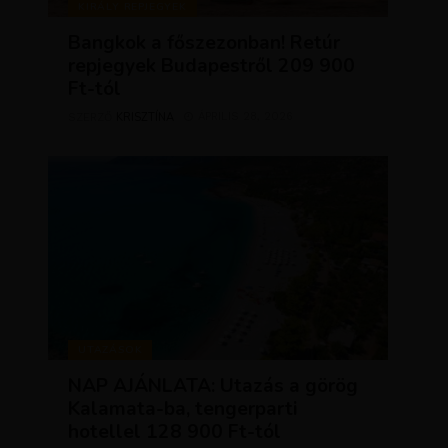
KIRÁLY REPJEGYEK
Bangkok a főszezonban! Retúr
repjegyek Budapestről 209 900
Ft-tól
KRISZTÍNA
ÁPRILIS 28, 2026
SZERZŐ
UTAZÁSOK
NAP AJÁNLATA: Utazás a görög
Kalamata-ba, tengerparti
hotellel 128 900 Ft-tól