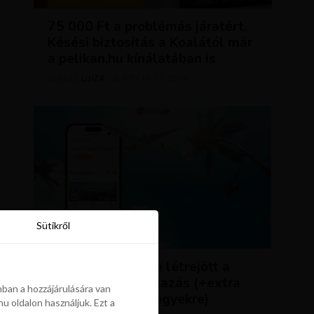
TIPPEK ÉS TRÜKKÖK
75 000 Ft a problémás járatért.
Késési biztosítás a Koalától már
a pelikan.hu kínálatában is
LUJZA
ÁPRILIS 23, 2024
SZERZŐ
Sütikről
Sütikről
HÍREK
ÚJDONSÁG: végre létrejött a
Pelikán.hu alkalmazás (+extra
ban a hozzájárulására van
kedvezmény repjegyekre)
u oldalon használjuk. Ezt a
ban a hozzájárulására van