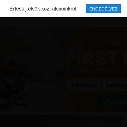
Értesülj elsők közt akcióinkról
ENGEDÉLYEZ
REPJEGYEK
MAGAZIN
UTAZÁSOK
HÍREK
RÓLUNK