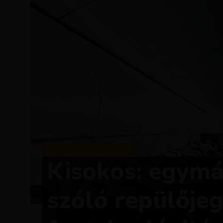
TIPPEK ÉS TRÜKKÖK
Kisokos: egymá
szóló repülőjeg