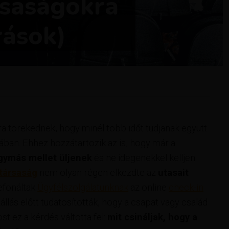
rsaságokra
rások)
a törekednek, hogy minél több időt tudjanak együtt
gában. Ehhez hozzátartozik az is, hogy már a
gymás mellet üljenek
és ne idegenekkel kelljen
itársaság
nem olyan régen elkezdte az
utasait
lefonáltak
Ügyfélszolgálatunknak
az online
check-in
állás előtt tudatosították, hogy a csapat vagy család
t ez a kérdés váltotta fel:
mit csináljak, hogy a