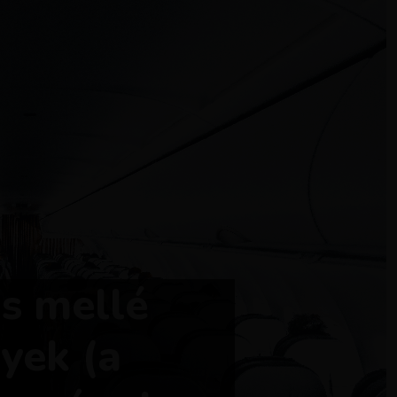
s mellé
yek (a