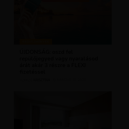
KEDVEZMÉNYEK
ÚJDONSÁG: oszd fel
repülőjegyed vagy nyaralásod
árát akár 3 részre a FLEXI
fizetéssel
KRISZTÍNA
MÁRCIUS 31, 2025
SZERZŐ