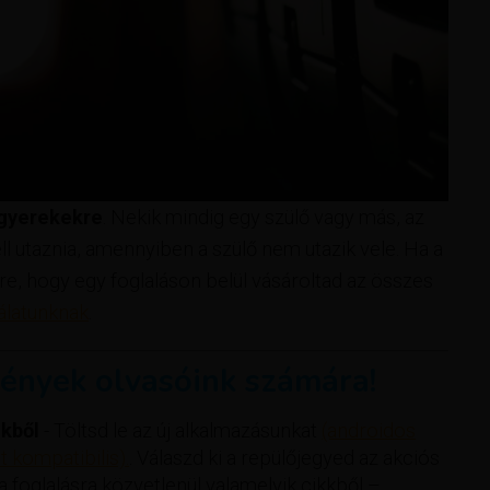
 gyerekekre
. Nekik mindig egy szülő vagy más, az
ell utaznia, amennyiben a szülő nem utazik vele. Ha a
re, hogy egy foglaláson belül vásároltad az összes
álatunknak
.
ények olvasóink számára!
kből
- Töltsd le az új alkalmazásunkat
(androidos
 kompatibilis).
. Válaszd ki a repülőjegyed az akciós
 a foglalásra közvetlenül valamelyik cikkből –