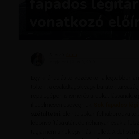
fapados légitá
vonatkozó előí
Szerző
Anna
Megjelent
július 9, 2019
Egy kirándulás tervezésekor a legtöbben arr
tölteni, a családtagok vagy barátok társasá
repülőgépen is ismerős arcokat lássanak,
e
illedelmesen csevegniük.
Sok
fapados lég
szétültetni
. Eleinte sokan felháborodva te
lebonyolítása után, de néhányan csak a felsz
tagjai nem ülnek egymás mellett. A dühöt mos