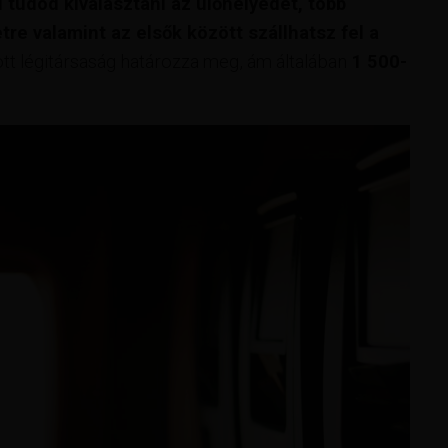
 tudod kiválasztani az ülőhelyedet, több
re valamint az elsők között szállhatsz fel a
dott légitársaság határozza meg, ám általában
1 500-