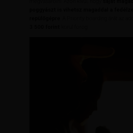
megvásárolni. Azon kívül, hogy
saját magad
poggyászt is vihetsz magaddal a fedélzet
repülőgépre
. A Priority boarding árát az a
3 500 forint
körül forog.