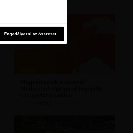
KRISZTÍNA
MÁRCIUS 11, 2024
SZERZŐ
u oldalon használjuk. Ezt a
Engedélyezni az összeset
Engedélyezni az összeset
HÍREK
Megváltoztak a terveid?
Módosítsd repjegyed legújabb
szolgáltatásunkkal
KRISZTÍNA
AUGUSZTUS 2, 2023
SZERZŐ