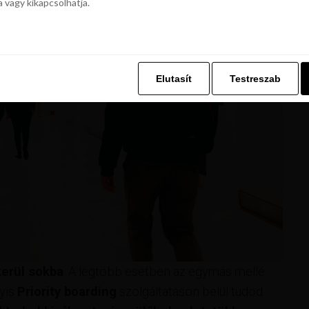
a vagy kikapcsolhatja.
z. Ez lehetővé teszi számunkra, hogy böngészési adatait a Repjegykiály.h
a vagy kikapcsolhatja.
Elutasít
Testreszab
Elutasít
Testreszab
erül sokba
. A legtöbb esetben az egymás mellé
gyis
Priority boarding
szolgáltatáson belül tudod