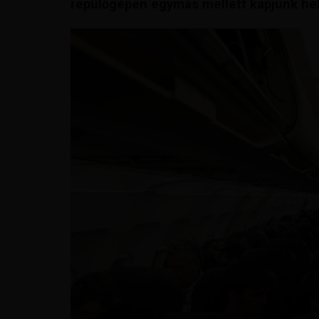
repülőgépen egymás mellett kapjunk he