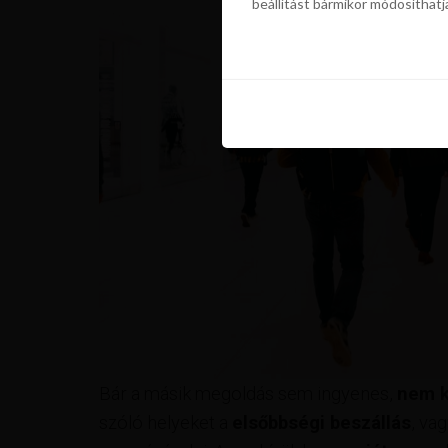
beállítást bármikor módosíthatj
szükségünk a sütik használatáho
beállítást bármikor módosíthatj
Bár a másik megoldás sem ingyenes,
nem k
szóló helyeket a
elsőbbségi beszállás
, va