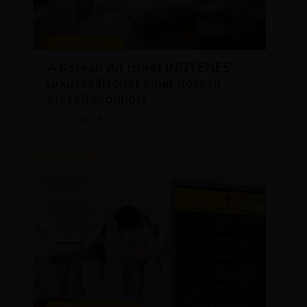
KEDVEZMÉNYEK
A Korean Air ismét INGYENES
luxusszállodát kínál hosszú
átszállásodhoz!
LUJZA
NOVEMBER 20, 2023
SZERZŐ
Ajánljuk: