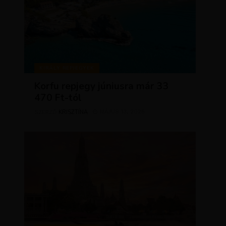
KIRÁLY REPJEGYEK
Korfu repjegy júniusra már 33
470 Ft-tól
KRISZTÍNA
MÁJUS 13, 2026
SZERZŐ