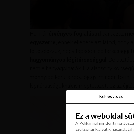
Ha már
érvényes foglalásod
van, azaz
meg
egyszerre
, ennek ellenére azt látod, hogy 
feltételezzük, hogy fapados légitársasággal 
hagyományos légitársasággal
. De tisztá
nem elhanyagolhatók. Ha alacsony költségű
mennyibe kerül a repülőjegy, minden forint
légitársaságoknak is megtetszett ez az újítá
Beleegyezés
Beleegyezés
Ez a weboldal sü
Ez a weboldal sü
A Pelikánnál mindent megteszün
szükségünk a sütik használatáho
A Pelikánnál mindent megteszün