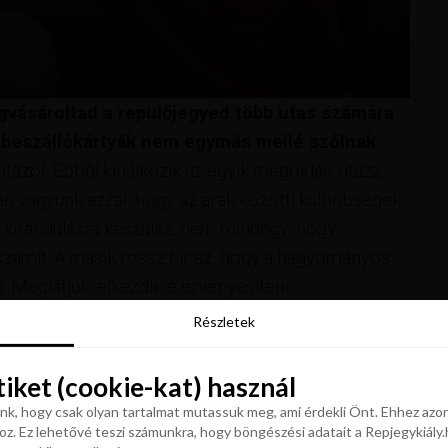
vásároltad a repülőjegyed több utas számára
a
beszállókártyák nem egymás mellé szólnak
,
utazol. Ebből kínálkozik az egyik megoldás: utazz
ban vagyunk azzal, hogy az árak közötti különbségek
 kirándulásra készülsz, nem mindegy, hogy
 számít. A másik rossz hír az, hogy a hagyományos
s. Meglátjuk, elkezdik-e érvényesíteni…
Részletek
Részletek
tiket (cookie-kat) használ
tiket (cookie-kat) használ
k, hogy csak olyan tartalmat mutassuk meg, ami érdekli Önt. Ehhez azon
z. Ez lehetővé teszi számunkra, hogy böngészési adatait a Repjegykiály.h
k, hogy csak olyan tartalmat mutassuk meg, ami érdekli Önt. Ehhez azon