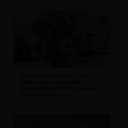
Kedvezmények
KEDVEZMÉNYEK
Járatkésési biztosítás, flexi
fizetés vagy extra kredit
repjegyedhez? Ezért érdemes a
Pelikánon foglalni
KRISZTÍNA
ÁPRILIS 16, 2025
SZERZŐ