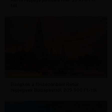
Korfu repjegy júniusra már 33 470 Ft-
tól
KIRÁLY REPJEGYEK
Bangkok a főszezonban! Retúr
repjegyek Budapestről 209 900 Ft-tól