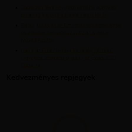
Dubajban félni egy igazi élmény. Avagy az
emírség legjobb adrenalin-attrakciói
Repülj Dubajba az Emirates légitársasággal
és ajándék belépőhöz jutsz a La Perle
(vízi)církuszba
Dubaj az Emirates légitársasággal most
ingyenes belépést is jelent az Expo 2020
Dubai-ra
Kedvezményes repjegyek