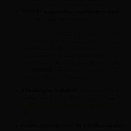
7 000 Ft engedmény repülőjegyeinkből
-
Töltsd le az új alkalmazásunkat
(androidos
okostelefonnal és iPhone-nal egyaránt
kompatibilis).
. Válaszd ki a repülőjegyed az
akciós repjegyek kínálatából vagy kattints át a
foglalásra közvetlenül valamelyik cikkből –
természetesen az alkalmazásunkon
keresztül. A foglalás fizetés lépésben másold
be a
SPOROLJ
kedvezménykódot, és 7 000
Ft-tal olcsóbban foglalhatsz!
A bookingon foglalnál?
Most akár 50%-kal
kevesebbet is fizethetsz egy-egy szállásért
Csak kattints és keress rá az adott
célállomásra.
Autóbusz a reptérre? Mi a Flixbus járatait