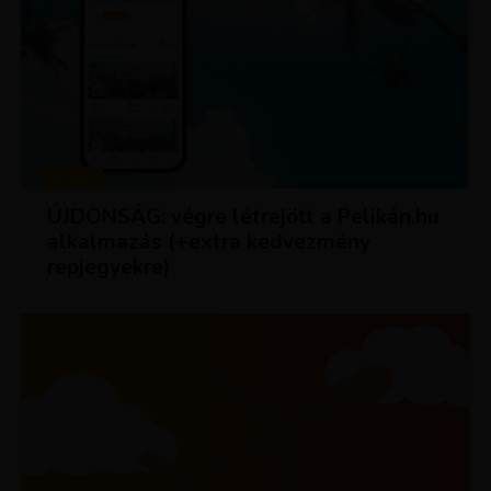
HÍREK
ÚJDONSÁG: végre létrejött a Pelikán.hu
alkalmazás (+extra kedvezmény
repjegyekre)