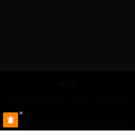
KIRÁLY REPJEGYEK
MAGAZIN
UTAZÁSOK
HÍREK
RÓLUNK
GYIK
Illegális tartalom bejelentése
Sütik beállítása
Hírlevél-
beállítások
2004 - 2025 © pelicantravel.com s.r.o.