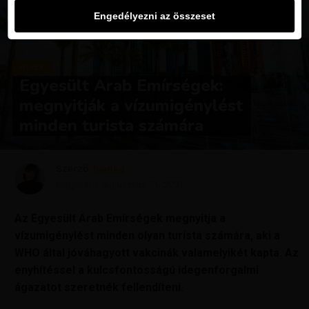
Engedélyezni az összeset
HÍREK
Egyesült Arab Emírségek:
megnyitják a vízumigénylést
minden turista számára
Szerző
Bianka
Megjelent
augusztus 31, 2021
Az Egyesült Arab Emírségek megnyitja a
vízumigénylést minden olyan turista számára, aki a
WHO által jóváhagyott vakcinák valamelyikét kapta. Az
enyhítéssel a kulcsfontosságú idegenforgalmi
ágazatot szeretnék fellendíteni.