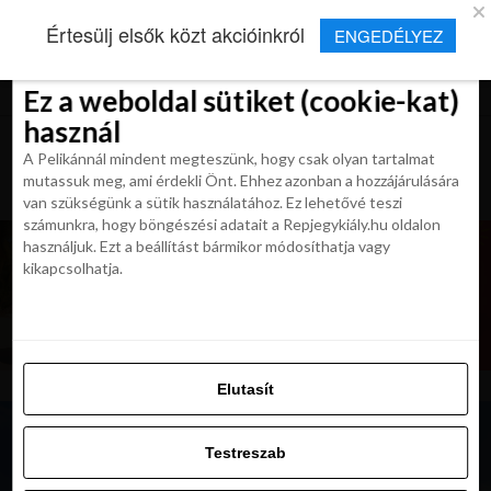
×
Új Repjegykirály alkalmazás
Értesülj elsők közt akcióinkról
ENGEDÉLYEZ
Beleegyezés
Beleegyezés
Részletek
Részletek
Sütikről
Sütikről
Telepítés
Aktuális hírek, cikkek és TOP utazási
ajánlatok egy kattintásnyira.
Ez a weboldal sütiket (cookie-kat)
Ez a weboldal sütiket (cookie-kat)
használ
használ
A Pelikánnál mindent megteszünk, hogy csak olyan tartalmat
A Pelikánnál mindent megteszünk, hogy csak olyan tartalmat
mutassuk meg, ami érdekli Önt. Ehhez azonban a hozzájárulására
mutassuk meg, ami érdekli Önt. Ehhez azonban a hozzájárulására
van szükségünk a sütik használatához. Ez lehetővé teszi
van szükségünk a sütik használatához. Ez lehetővé teszi
számunkra, hogy böngészési adatait a Repjegykiály.hu oldalon
számunkra, hogy böngészési adatait a Repjegykiály.hu oldalon
használjuk. Ezt a beállítást bármikor módosíthatja vagy
használjuk. Ezt a beállítást bármikor módosíthatja vagy
kikapcsolhatja.
kikapcsolhatja.
Elutasít
Elutasít
Testreszab
Testreszab
Engedélyezni az összeset