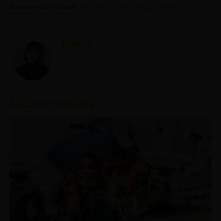
KAPCSOLÓDÓ TÉMÁK:
ABU DHABI
,
DUBAI
,
DUBAJ
,
EGYESÜLT ARAB
EMÍRSÉGEK
,
FEATURED
,
HIREK A NAGYVILAGBOL
,
UTAZAS KORONAVIRUS
,
UTAZASI HIREK
Bianka
Kedvezmények