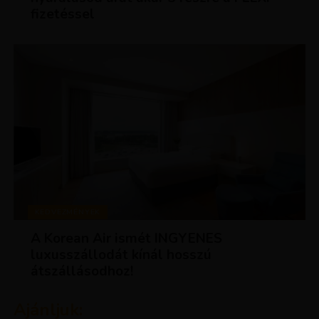
fizetéssel
KEDVEZMÉNYEK
A Korean Air ismét INGYENES
luxusszállodát kínál hosszú
átszállásodhoz!
Ajánljuk: