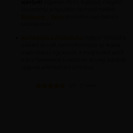
ajánljuk!
ingyenes Wi-Fi, légkondi, megálló
közvetlenül a repülőtéri terminál mellett.
Budapest – Bécs
útvonalon napi hatszor
közlekednek.
Autóbérlés a Pelikan.hu
oldalon! Válaszd ki
a kívánt úti célt, hasonlítsd össze az árakat,
majd válassz egy kocsit. A megrendelt autót
máris felveheted a reptéren. Bizony, barátok
vagyunk a Rentalcars.com-mal.
5/5 - (1 vote)