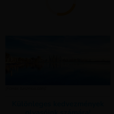
(Forrás: turizmus.com)
Különleges kedvezmények
olvasóink számára!