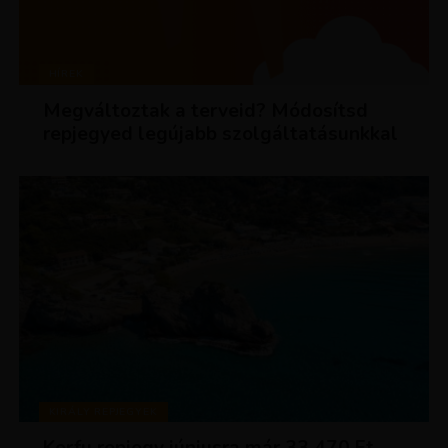
HÍREK
Megváltoztak a terveid? Módosítsd
repjegyed legújabb szolgáltatásunkkal
KIRÁLY REPJEGYEK