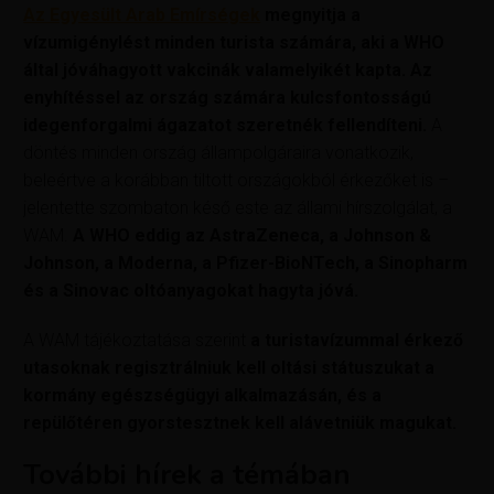
Az Egyesült Arab Emírségek
megnyitja a
vízumigénylést minden turista számára, aki a WHO
által jóváhagyott vakcinák valamelyikét kapta. Az
enyhítéssel az ország számára kulcsfontosságú
idegenforgalmi ágazatot szeretnék fellendíteni.
A
döntés minden ország állampolgáraira vonatkozik,
beleértve a korábban tiltott országokból érkezőket is –
jelentette szombaton késő este az állami hírszolgálat, a
WAM.
A WHO eddig az AstraZeneca, a Johnson &
Johnson, a Moderna, a Pfizer-BioNTech, a Sinopharm
és a Sinovac oltóanyagokat hagyta jóvá.
A WAM tájékoztatása szerint
a turistavízummal érkező
utasoknak regisztrálniuk kell oltási státuszukat a
kormány egészségügyi alkalmazásán, és a
repülőtéren gyorstesztnek kell alávetniük magukat.
További hírek a témában