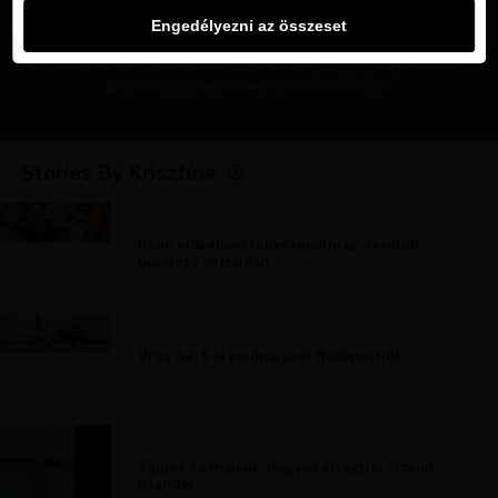
majdnem ugyanaz." Az utazásba gyorsan beleszerettem, még talán
Engedélyezni az összeset
gyerekkoromban, majd az egyetemi tanulmányaim során a
Repjegykirály csapatában találtam magam. Ha időm engedi, imádok új
helyeket felfedezni, de számomra Olaszország a legnagyobb szerelem,
ahova mindig nagy lelkesedéssel térek vissza.
Stories By Krisztína
MAGAZIN
Ilyen előkelően lehet repülni az Aeroloft
business osztályán
MAGAZIN
Wizz Air: 5 új európai járat Budapestről
KIRÁLY REPJEGYEK
Tippek és trükkök, hogyan élvezd ki olcsón
Izlandot