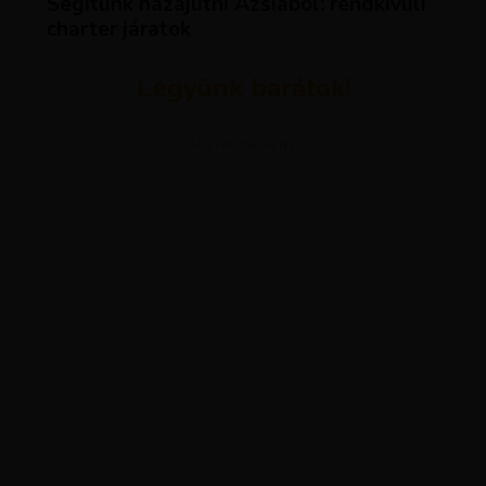
Segítünk hazajutni Ázsiából: rendkívüli
charter járatok
Legyünk barátok!
ADVERTISEMENT