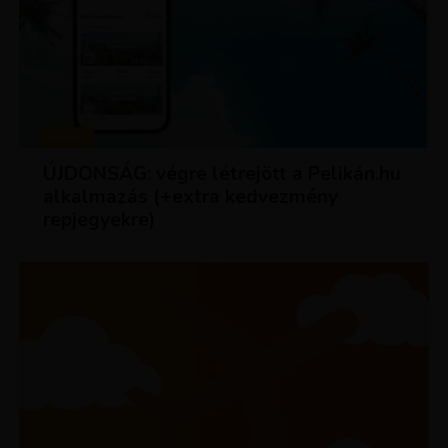
HÍREK
ÚJDONSÁG: végre létrejött a Pelikán.hu
alkalmazás (+extra kedvezmény
repjegyekre)