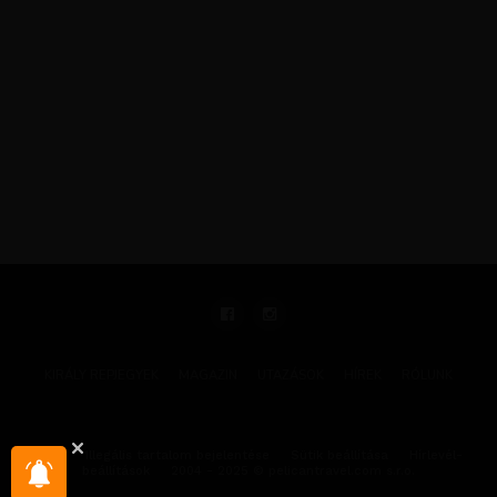
KIRÁLY REPJEGYEK
MAGAZIN
UTAZÁSOK
HÍREK
RÓLUNK
GYIK
Illegális tartalom bejelentése
Sütik beállítása
Hírlevél-
beállítások
2004 - 2025 © pelicantravel.com s.r.o.