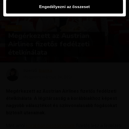
Engedélyezni az összeset
HÍREK
Megérkezett az Austrian
Airlines fizetős fedélzeti
ételkínálata
Szerző
Bianka
Megjelent
március 24, 2021
Megérkezett az Austrian Airlines fizetős fedélzeti
ételkínálata
.
A légitársaság a korábbiakhoz képest
nagyobb választékot és színvonalasabb fogásokat
biztosít utasainak.
Mint arról
korábban beszámoltunk
fizetős lesz a fedélzeti