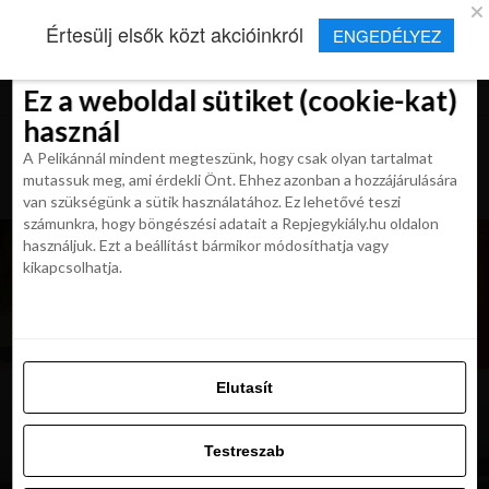
×
Új Repjegykirály alkalmazás
Értesülj elsők közt akcióinkról
ENGEDÉLYEZ
Beleegyezés
Beleegyezés
Részletek
Részletek
Sütikről
Sütikről
Telepítés
Aktuális hírek, cikkek és TOP utazási
ajánlatok egy kattintásnyira.
Ez a weboldal sütiket (cookie-kat)
Ez a weboldal sütiket (cookie-kat)
használ
használ
A Pelikánnál mindent megteszünk, hogy csak olyan tartalmat
A Pelikánnál mindent megteszünk, hogy csak olyan tartalmat
mutassuk meg, ami érdekli Önt. Ehhez azonban a hozzájárulására
mutassuk meg, ami érdekli Önt. Ehhez azonban a hozzájárulására
van szükségünk a sütik használatához. Ez lehetővé teszi
van szükségünk a sütik használatához. Ez lehetővé teszi
számunkra, hogy böngészési adatait a Repjegykiály.hu oldalon
számunkra, hogy böngészési adatait a Repjegykiály.hu oldalon
használjuk. Ezt a beállítást bármikor módosíthatja vagy
használjuk. Ezt a beállítást bármikor módosíthatja vagy
kikapcsolhatja.
kikapcsolhatja.
Elutasít
Elutasít
Testreszab
Testreszab
Engedélyezni az összeset