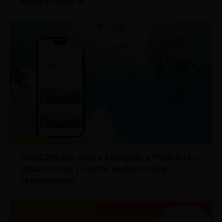
kínálatában is
HÍREK
ÚJDONSÁG: végre létrejött a Pelikán.hu
alkalmazás (+extra kedvezmény
repjegyekre)