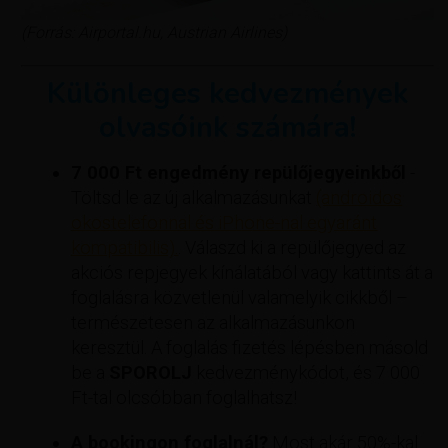
(Forrás: Airportal.hu, Austrian Airlines)
Különleges kedvezmények
olvasóink számára!
7 000 Ft engedmény repülőjegyeinkből
-
Töltsd le az új alkalmazásunkat
(androidos
okostelefonnal és iPhone-nal egyaránt
kompatibilis).
. Válaszd ki a repülőjegyed az
akciós repjegyek kínálatából vagy kattints át a
foglalásra közvetlenül valamelyik cikkből –
természetesen az alkalmazásunkon
keresztül. A foglalás fizetés lépésben másold
be a
SPOROLJ
kedvezménykódot, és 7 000
Ft-tal olcsóbban foglalhatsz!
A bookingon foglalnál?
Most akár 50%-kal