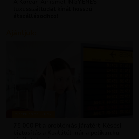
A Korean Air ismét INGYENES
luxusszállodát kínál hosszú
átszállásodhoz!
Ajánljuk:
TIPPEK ÉS TRÜKKÖK
75 000 Ft a problémás járatért. Késési
biztosítás a Koalától már a pelikan.hu