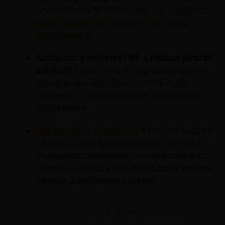
kevesebbet is fizethetsz egy-egy szállásért
Csak kattints és keress rá az adott
célállomásra.
Autóbusz a reptérre? Mi a Flixbus járatait
ajánljuk!
ingyenes Wi-Fi, légkondi, megálló
közvetlenül a repülőtéri terminál mellett.
Budapest – Bécs
útvonalon napi hatszor
közlekednek.
Autóbérlés a Pelikan.hu
oldalon! Válaszd ki
a kívánt úti célt, hasonlítsd össze az árakat,
majd válassz egy kocsit. A megrendelt autót
máris felveheted a reptéren. Bizony, barátok
vagyunk a Rentalcars.com-mal.
Kérjük, értékelje ezt a cikket.