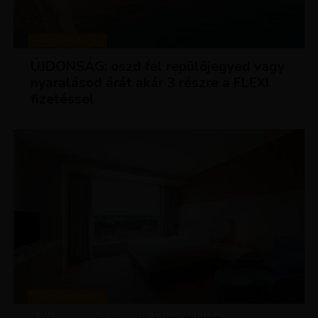
KEDVEZMÉNYEK
ÚJDONSÁG: oszd fel repülőjegyed vagy
nyaralásod árát akár 3 részre a FLEXI
fizetéssel
KEDVEZMÉNYEK