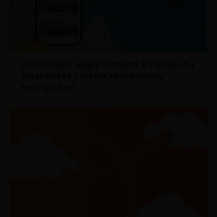
HÍREK
ÚJDONSÁG: végre létrejött a Pelikán.hu
alkalmazás (+extra kedvezmény
repjegyekre)