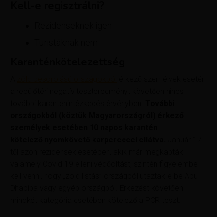
Kell-e regisztrálni?
Rezidenseknek igen
Turistáknak nem
Karanténkötelezettség
A
zöld besorolású országokból
érkező személyek esetén
a repülőtéri negatív teszteredményt követően nincs
további karanténintézkedés érvényben.
További
országokból (köztük Magyarországról) érkező
személyek esetében 10 napos karantén
kötelező nyomkövető karpereccel ellátva.
Január 17-
től azon rezidensek esetében, akik már megkapták
valamely Covid-19 elleni védőoltást, szintén figyelembe
kell venni, hogy „zöld listás” országból utaztak-e be Abu
Dhabiba vagy egyéb országból. Érkezést követően
mindkét kategória esetében kötelező a PCR teszt.