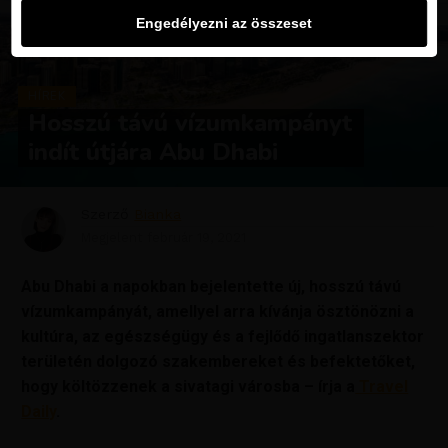
Engedélyezni az összeset
HÍREK
Hosszú távú vízumkampányt
indít útjára Abu Dhabi
Szerző
Bianka
Megjelent
február 19, 2021
Abu Dhabi a napokban bejelentette új, hosszú távú
vízumkampányát, amellyel arra kívánja ösztönözni a
kultúra, az egészségügy és a fejlődő ingatlanszektor
területén dolgozó szakembereket és befektetőket,
hogy költözzenek a sivatagi városba – írja a
Travel
Daily
.