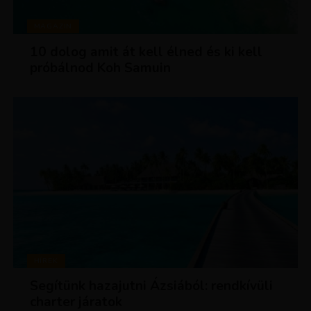
MAGAZIN
10 dolog amit át kell élned és ki kell
próbálnod Koh Samuin
HÍREK
Segítünk hazajutni Ázsiából: rendkívüli
charter járatok