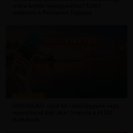
extra kredit repjegyedhez? Ezért
érdemes a Pelikánon foglalni
KEDVEZMÉNYEK
ÚJDONSÁG: oszd fel repülőjegyed vagy
nyaralásod árát akár 3 részre a FLEXI
fizetéssel