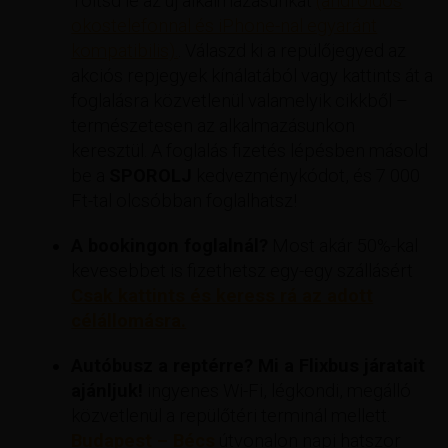
Töltsd le az új alkalmazásunkat
(androidos
okostelefonnal és iPhone-nal egyaránt
kompatibilis).
. Válaszd ki a repülőjegyed az
akciós repjegyek kínálatából vagy kattints át a
foglalásra közvetlenül valamelyik cikkből –
természetesen az alkalmazásunkon
keresztül. A foglalás fizetés lépésben másold
be a
SPOROLJ
kedvezménykódot, és 7 000
Ft-tal olcsóbban foglalhatsz!
A bookingon foglalnál?
Most akár 50%-kal
kevesebbet is fizethetsz egy-egy szállásért
Csak kattints és keress rá az adott
célállomásra.
Autóbusz a reptérre? Mi a Flixbus járatait
ajánljuk!
ingyenes Wi-Fi, légkondi, megálló
közvetlenül a repülőtéri terminál mellett.
Budapest – Bécs
útvonalon napi hatszor