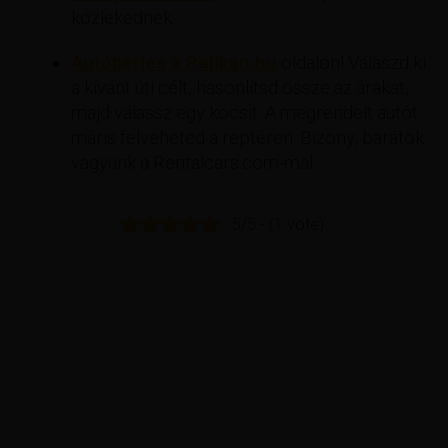
közlekednek.
Autóbérlés a Pelikan.hu
oldalon! Válaszd ki
a kívánt úti célt, hasonlítsd össze az árakat,
majd válassz egy kocsit. A megrendelt autót
máris felveheted a reptéren. Bizony, barátok
vagyunk a Rentalcars.com-mal.
5/5 - (1 vote)