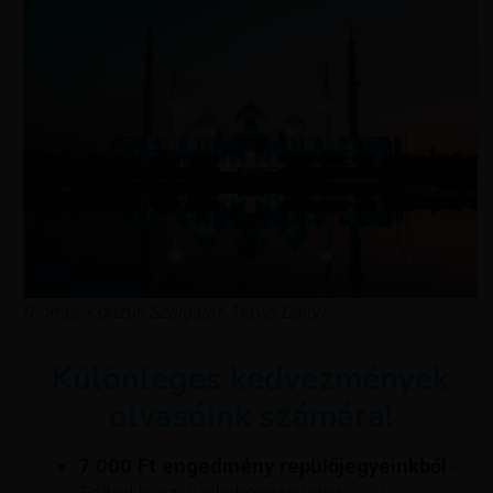
(Forrás: Konzuli Szolgálat, Travel Daily)
Különleges kedvezmények
olvasóink számára!
7 000 Ft engedmény repülőjegyeinkből
-