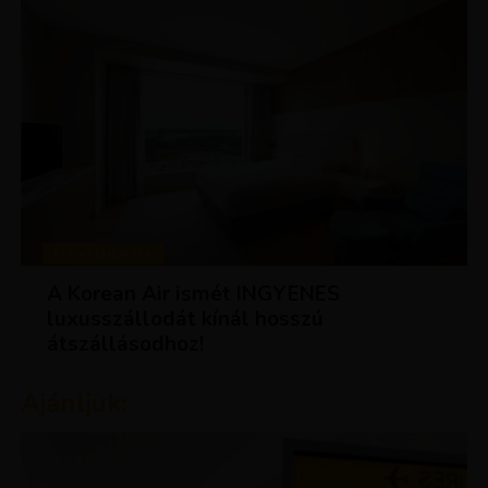
KEDVEZMÉNYEK
A Korean Air ismét INGYENES
luxusszállodát kínál hosszú
átszállásodhoz!
Ajánljuk: