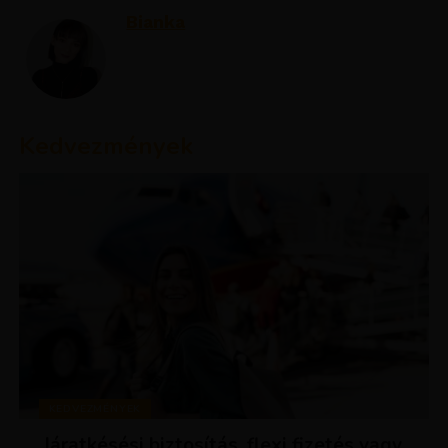
Bianka
Kedvezmények
KEDVEZMÉNYEK
Járatkésési biztosítás, flexi fizetés vagy