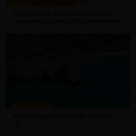
HÍREK
Megváltoztak a terveid? Módosítsd
repjegyed legújabb szolgáltatásunkkal
KIRÁLY REPJEGYEK
Korfu repjegy júniusra már 33 470 Ft-
tól