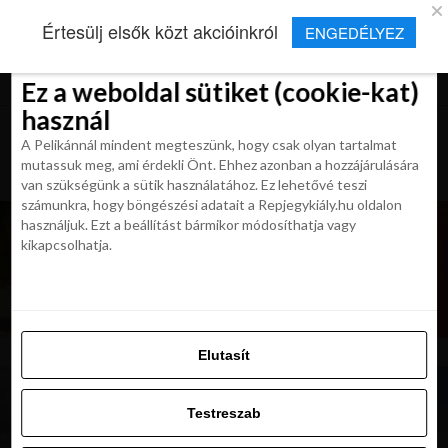
×
Új Repjegykirály alkalmazás
Értesülj elsők közt akcióinkról
ENGEDÉLYEZ
Beleegyezés
Beleegyezés
Részletek
Részletek
Sütikről
Sütikről
Telepítés
Aktuális hírek, cikkek és TOP utazási
ajánlatok egy kattintásnyira.
Ez a weboldal sütiket (cookie-kat)
Ez a weboldal sütiket (cookie-kat)
használ
használ
A Pelikánnál mindent megteszünk, hogy csak olyan tartalmat
A Pelikánnál mindent megteszünk, hogy csak olyan tartalmat
mutassuk meg, ami érdekli Önt. Ehhez azonban a hozzájárulására
mutassuk meg, ami érdekli Önt. Ehhez azonban a hozzájárulására
van szükségünk a sütik használatához. Ez lehetővé teszi
van szükségünk a sütik használatához. Ez lehetővé teszi
számunkra, hogy böngészési adatait a Repjegykiály.hu oldalon
számunkra, hogy böngészési adatait a Repjegykiály.hu oldalon
használjuk. Ezt a beállítást bármikor módosíthatja vagy
használjuk. Ezt a beállítást bármikor módosíthatja vagy
kikapcsolhatja.
kikapcsolhatja.
Elutasít
Elutasít
Testreszab
Testreszab
Engedélyezni az összeset