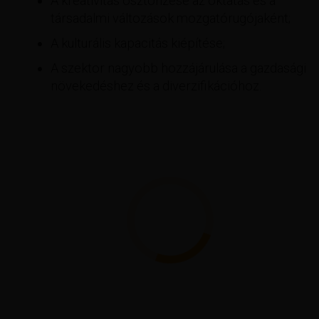
A kreativitás ösztönzése az oktatás és a
társadalmi változások mozgatórugójaként;
A kulturális kapacitás kiépítése;
A szektor nagyobb hozzájárulása a gazdasági
növekedéshez és a diverzifikációhoz.