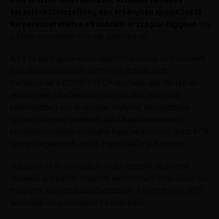
karanténkötelezettség van érvényben nyomkövető
karpereccel ellátva a kiindulási országtól függően
(így
a Magyarországról érkezők számára is!).
A 12 év alatti gyermekek, valamint a súlyos és mérsékelt
fogyatékossággal élő személyek indulás előtt
mentesülnek a COVID-19 PCR-tesztelés alól. Abu Dhabi
emírségben érkezést követően további tesztelési
kötelezettség van érvényben, melynek elmulasztása
súlyos bírsághoz vezethet. Abu Dhabiban érkezést
követően kiindulási országtól függően kötelező újabb PCR
tesztet végezni a 6. és 12. napon VAGY a 8. napon.
Dubaiban és Abu Dhabiban is újra tesztelik az érkező
utasokat a reptéren, melynek eredményét izolációban kell
megvárni. Ez lehet szállodaszoba is. Az eredményt SMS-
ben küldik meg, körülbelül 24 órán belül.