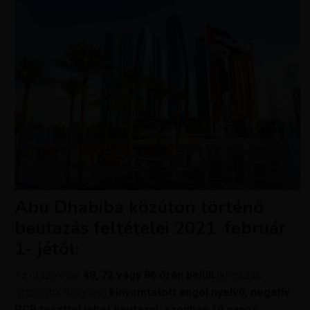
Abu Dhabiba közúton történő
beutazás feltételei 2021. február
1- jétől:
Az utazóknak
48, 72 vagy 96 órán belüli
(kiindulási
országtól függően)
kinyomtatott angol nyelvű, negatív
PCR teszttel lehet beutazni, azonban 10 napos