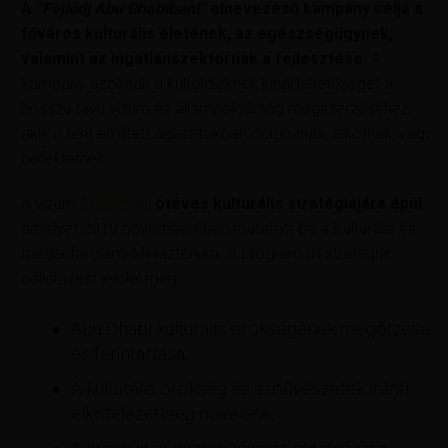
A
“Fejlődj Abu Dhabiban!”
elnevezésű kampány célja a
főváros kulturális életének, az egészségügynek,
valamint az ingatlanszektornak a fejlesztése.
A
kampány azoknak a külföldieknek kínál lehetőséget a
hosszú távú vízum és állampolgárság megszerzéséhez,
akik a fent említett ágazatokban dolgoznak, alkotnak, vagy
befektetnek.
A vízum
Abu-Dhabi
ötéves kulturális stratégiájára épül
,
amelyet 2019 novemberében mutatott be a Kulturális és
Idegenforgalmi Minisztérium. A program öt stratégiai
célkitűzést jelölel meg:
Abu Dhabi kulturális örökségének megőrzése
és fenntartása;
A kulturális örökség és a művészetek iránti
elkötelezettség növelése;