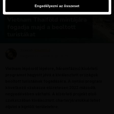
Engedélyezni az összeset
HÍREK
Vietnam Thaiföld mintájára
fogadja majd a beoltott
turistákat
Szerző
Krisztína
Megjelent
november 23, 2021
Vietnam lépésről lépésre, háromfázisú kísérleti
programot hagyott jóvá a kiválasztott országok
beoltott turistáinak fogadására. A nyitási program
következő szakasza előzetesen 2022 második
negyedévében várható. A kísérleti projekt első
szakaszában kiválasztott charterjáratokkal lehet
eljutni a kijelölt területekre.