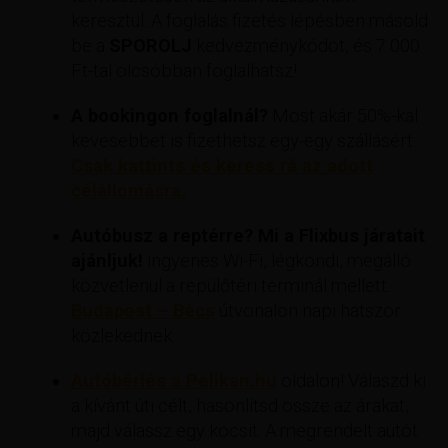
keresztül. A foglalás fizetés lépésben másold
be a
SPOROLJ
kedvezménykódot, és 7 000
Ft-tal olcsóbban foglalhatsz!
A bookingon foglalnál?
Most akár 50%-kal
kevesebbet is fizethetsz egy-egy szállásért
Csak kattints és keress rá az adott
célállomásra.
Autóbusz a reptérre? Mi a Flixbus járatait
ajánljuk!
ingyenes Wi-Fi, légkondi, megálló
közvetlenül a repülőtéri terminál mellett.
Budapest – Bécs
útvonalon napi hatszor
közlekednek.
Autóbérlés a Pelikan.hu
oldalon! Válaszd ki
a kívánt úti célt, hasonlítsd össze az árakat,
majd válassz egy kocsit. A megrendelt autót