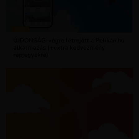
HÍREK
ÚJDONSÁG: végre létrejött a Pelikán.hu
alkalmazás (+extra kedvezmény
repjegyekre)