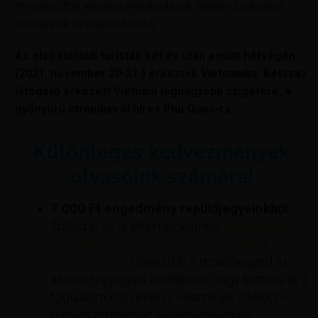
megállapított jelenlegi intézkedések alapján szabadon
utazhatnak országon belül is.
Az első külföldi turisták két év után a múlt hétvégén
(2021. november 20-21.) érkeztek Vietnamba. Kétszáz
látogató érkezett Vietnam legnagyobb szigetére, a
gyönyörű strandjairól híres Phu Quoc-ra.
Különleges kedvezmények
olvasóink számára!
7 000 Ft engedmény repülőjegyeinkből
-
Töltsd le az új alkalmazásunkat
(androidos
okostelefonnal és iPhone-nal egyaránt
kompatibilis).
. Válaszd ki a repülőjegyed az
akciós repjegyek kínálatából vagy kattints át a
foglalásra közvetlenül valamelyik cikkből –
természetesen az alkalmazásunkon