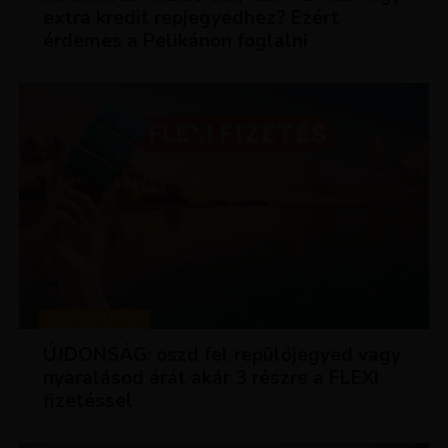
extra kredit repjegyedhez? Ezért
érdemes a Pelikánon foglalni
KEDVEZMÉNYEK
ÚJDONSÁG: oszd fel repülőjegyed vagy
nyaralásod árát akár 3 részre a FLEXI
fizetéssel