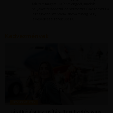
találtam magam. Ha időm engedi, imádok új
helyeket felfedezni, de számomra Olaszország a
legnagyobb szerelem, ahova mindig nagy
lelkesedéssel térek vissza.
Kedvezmények
KEDVEZMÉNYEK
Járatkésési biztosítás, flexi fizetés vagy