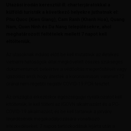
Utazási irodán keresztül ill. charterjáratokkal a
külföldi turisták a következő helyekre juthatnak el:
Phu Quoc (Kien Giang), Cam Ranh (Khanh Hoa), Quang
Nam, Quan Ninh és Da Nang településekre, ahol
meghatározott feltételek mellett 7 napot kell
eltölteniük.
Az utasoknak indulás előtt be kell mutatniuk az illetékes
vietnami hatóságok által megkövetelt összes szükséges
dokumentumot, beleértve a védőoltás megerősítését vagy
igazolást arról, hogy átestek a koronavíruson, valamint 72
óránál nem régebbi negatív COVID-19 PCR-tesztet.
Az országba érkezéskor egészségügyi nyilatkozatot kell
kitölteniük, le kell tölteni az IGOVN alkalmazást és a PC-
COVID-19 alkalmazást, és be kell tartaniuk a járvány
terjedésének megakadályozására vonatkozó
intézkedéseket. 7 napos tartózkodásuk lejárta után a