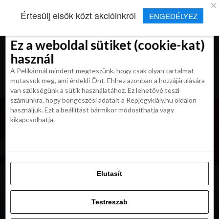
×
Új Repjegykirály alkalmazás
Értesülj elsők közt akcióinkról
ENGEDÉLYEZ
Beleegyezés
Beleegyezés
Részletek
Részletek
Sütikről
Sütikről
Telepítés
Aktuális hírek, cikkek és TOP utazási
ajánlatok egy kattintásnyira.
Ez a weboldal sütiket (cookie-kat)
Ez a weboldal sütiket (cookie-kat)
használ
használ
A Pelikánnál mindent megteszünk, hogy csak olyan tartalmat
A Pelikánnál mindent megteszünk, hogy csak olyan tartalmat
mutassuk meg, ami érdekli Önt. Ehhez azonban a hozzájárulására
mutassuk meg, ami érdekli Önt. Ehhez azonban a hozzájárulására
van szükségünk a sütik használatához. Ez lehetővé teszi
van szükségünk a sütik használatához. Ez lehetővé teszi
számunkra, hogy böngészési adatait a Repjegykiály.hu oldalon
számunkra, hogy böngészési adatait a Repjegykiály.hu oldalon
használjuk. Ezt a beállítást bármikor módosíthatja vagy
használjuk. Ezt a beállítást bármikor módosíthatja vagy
kikapcsolhatja.
kikapcsolhatja.
Elutasít
Elutasít
Testreszab
Testreszab
Engedélyezni az összeset