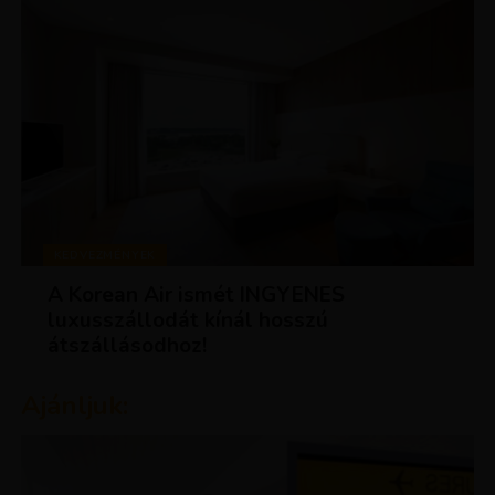
KEDVEZMÉNYEK
A Korean Air ismét INGYENES
luxusszállodát kínál hosszú
átszállásodhoz!
Ajánljuk: