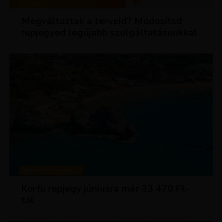
HÍREK
Megváltoztak a terveid? Módosítsd
repjegyed legújabb szolgáltatásunkkal
KIRÁLY REPJEGYEK
Korfu repjegy júniusra már 33 470 Ft-
tól