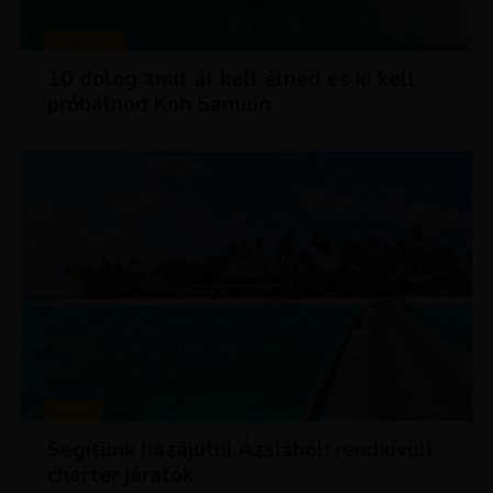
MAGAZIN
10 dolog amit át kell élned és ki kell
próbálnod Koh Samuin
HÍREK
Segítünk hazajutni Ázsiából: rendkívüli
charter járatok