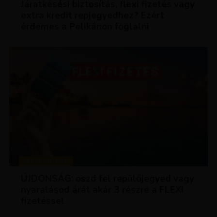
Járatkésési biztosítás, flexi fizetés vagy
extra kredit repjegyedhez? Ezért
érdemes a Pelikánon foglalni
KEDVEZMÉNYEK
ÚJDONSÁG: oszd fel repülőjegyed vagy
nyaralásod árát akár 3 részre a FLEXI
fizetéssel