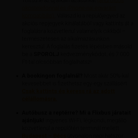
Töltsd le az új alkalmazásunkat
(androidos
okostelefonnal és iPhone-nal egyaránt
kompatibilis).
. Válaszd ki a repülőjegyed az
akciós repjegyek kínálatából vagy kattints át a
foglalásra közvetlenül valamelyik cikkből –
természetesen az alkalmazásunkon
keresztül. A foglalás fizetés lépésben másold
be a
SPOROLJ
kedvezménykódot, és 7 000
Ft-tal olcsóbban foglalhatsz!
A bookingon foglalnál?
Most akár 50%-kal
kevesebbet is fizethetsz egy-egy szállásért
Csak kattints és keress rá az adott
célállomásra.
Autóbusz a reptérre? Mi a Flixbus járatait
ajánljuk!
ingyenes Wi-Fi, légkondi, megálló
közvetlenül a repülőtéri terminál mellett.
Budapest – Bécs
útvonalon napi hatszor