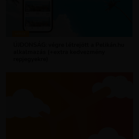
HÍREK
ÚJDONSÁG: végre létrejött a Pelikán.hu
alkalmazás (+extra kedvezmény
repjegyekre)