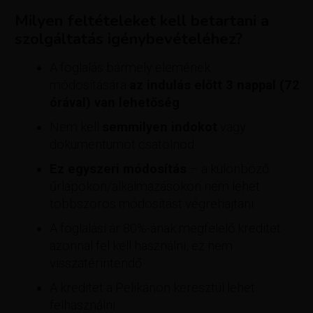
Milyen feltételeket kell betartani a
szolgáltatás igénybevételéhez?
A foglalás bármely elemének
módosítására
az indulás előtt 3 nappal (72
órával) van lehetőség
Nem kell
semmilyen indokot
vagy
dokumentumot csatolnod
Ez egyszeri módosítás
– a különböző
űrlapokon/alkalmazásokon nem lehet
többszörös módosítást végrehajtani
A foglalási ár 80%-ának megfelelő kreditet
azonnal fel kell használni, ez nem
visszatérintendő
A kreditet a Pelikánon keresztül lehet
felhasználni