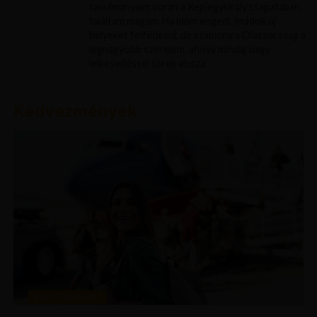
tanulmányaim során a Repjegykirály csapatában
találtam magam. Ha időm engedi, imádok új
helyeket felfedezni, de számomra Olaszország a
legnagyobb szerelem, ahova mindig nagy
lelkesedéssel térek vissza.
Kedvezmények
KEDVEZMÉNYEK