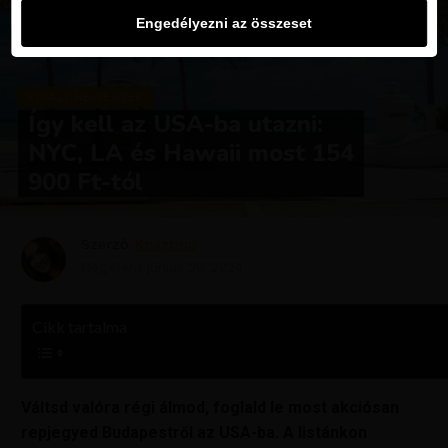
Engedélyezni az összeset
KIRÁLY REPJEGYEK
Így kell az USA-ba utazni:
NYC, LA és Hawaii most 154
900 Ft-tól
Szerző
Krisztína
Megjelent
június 20, 2024
Cikk tartalma
Váltsd valóra régi álmod, foglald le most akciósan
repjegyed Budapestről az USA-ba. A listánkon