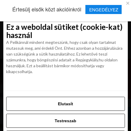
×
Új Repjegykirály alkalmazás
Értesülj elsők közt akcióinkról
ENGEDÉLYEZ
Beleegyezés
Beleegyezés
Részletek
Részletek
Sütikről
Sütikről
Telepítés
Aktuális hírek, cikkek és TOP utazási
ajánlatok egy kattintásnyira.
Ez a weboldal sütiket (cookie-kat)
Ez a weboldal sütiket (cookie-kat)
használ
használ
A Pelikánnál mindent megteszünk, hogy csak olyan tartalmat
A Pelikánnál mindent megteszünk, hogy csak olyan tartalmat
mutassuk meg, ami érdekli Önt. Ehhez azonban a hozzájárulására
mutassuk meg, ami érdekli Önt. Ehhez azonban a hozzájárulására
van szükségünk a sütik használatához. Ez lehetővé teszi
van szükségünk a sütik használatához. Ez lehetővé teszi
számunkra, hogy böngészési adatait a Repjegykiály.hu oldalon
számunkra, hogy böngészési adatait a Repjegykiály.hu oldalon
használjuk. Ezt a beállítást bármikor módosíthatja vagy
használjuk. Ezt a beállítást bármikor módosíthatja vagy
kikapcsolhatja.
kikapcsolhatja.
Elutasít
Elutasít
Testreszab
Testreszab
Engedélyezni az összeset