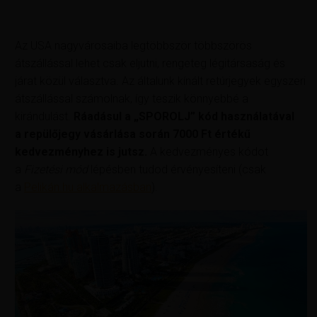
Az USA nagyvárosaiba legtöbbször többszörös
átszállással lehet csak eljutni, rengeteg légitársaság és
járat közül választva. Az általunk kínált retúrjegyek egyszeri
átszállással számolnak, így teszik könnyebbé a
kirándulást.
Ráadásul a „SPOROLJ” kód használatával
a repülőjegy vásárlása során 7000 Ft értékű
kedvezményhez is jutsz.
A kedvezményes kódot
a
Fizetési mód
lépésben tudod érvényesíteni (csak
a
Pelikán.hu alkalmazásban
).