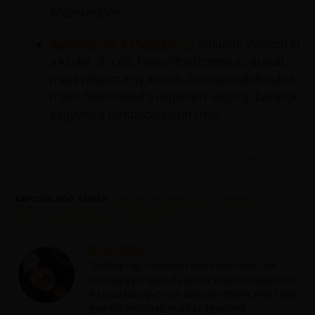
közlekednek.
Autóbérlés a Pelikan.hu
oldalon! Válaszd ki
a kívánt úti célt, hasonlítsd össze az árakat,
majd válassz egy kocsit. A megrendelt autót
máris felveheted a reptéren. Bizony, barátok
vagyunk a Rentalcars.com-mal.
Kérjük, értékelje ezt a cikket.
KAPCSOLÓDÓ TÉMÁK:
AMERIKA
,
AMERIKA REPJEGY
,
AMERIKA
REPJEGYEK
,
CHICAGO
,
FEATURED
,
HAWAII
,
LOS ANGELES
,
NEW YORK
,
USA
,
USA BUDAPESTROL
,
USA REPJEGY
Krisztína
"Boldogságot pénzért venni nem lehet, de
repülőjegyet igen, és az már majdnem ugyanaz."
Az utazásba gyorsan beleszerettem, még talán
gyerekkoromban, majd az egyetemi