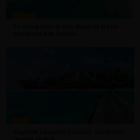
MAGAZIN
10 dolog amit át kell élned és ki kell
próbálnod Koh Samuin
HÍREK
Segítünk hazajutni Ázsiából: rendkívüli
charter járatok