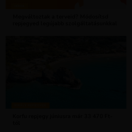
HÍREK
Megváltoztak a terveid? Módosítsd
repjegyed legújabb szolgáltatásunkkal
KIRÁLY REPJEGYEK
Korfu repjegy júniusra már 33 470 Ft-
tól