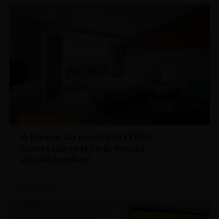
KEDVEZMÉNYEK
A Korean Air ismét INGYENES
luxusszállodát kínál hosszú
átszállásodhoz!
Ajánljuk: