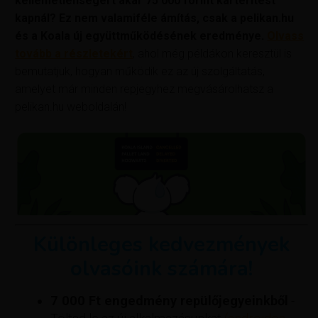
kellemetlenségért akár 75 000 forint kártérítést
kapnál? Ez nem valamiféle ámítás, csak a pelikan.hu
és a Koala új együttműködésének eredménye.
Olvass
tovább a részletekért
, ahol még példákon keresztül is
bemutatjuk, hogyan működik ez az új szolgáltatás,
amelyet már minden repjegyhez megvásárolhatsz a
pelikan.hu weboldalán!
Különleges kedvezmények
olvasóink számára!
7 000 Ft engedmény repülőjegyeinkből
-