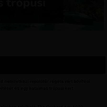
 trópusi
d nemzetközi repülőtér régóta várt bővítési
ővítését és egy hatalmas trópusi kert
 szívében található The Orchard egy 6000