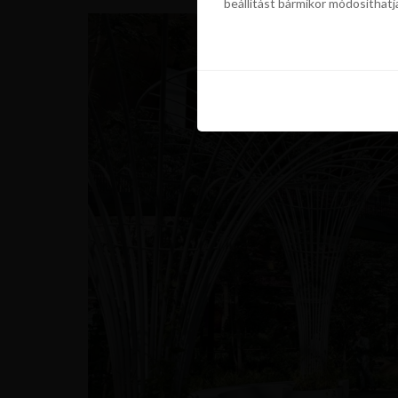
beállítást bármikor módosíthatj
szükségünk a sütik használatáho
beállítást bármikor módosíthatj