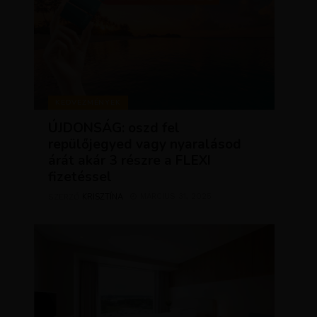
KEDVEZMÉNYEK
ÚJDONSÁG: oszd fel
repülőjegyed vagy nyaralásod
árát akár 3 részre a FLEXI
fizetéssel
KRISZTÍNA
MÁRCIUS 31, 2025
SZERZŐ