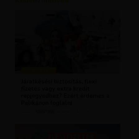
Kedvezmények
KEDVEZMÉNYEK
Járatkésési biztosítás, flexi
fizetés vagy extra kredit
repjegyedhez? Ezért érdemes a
Pelikánon foglalni
KRISZTÍNA
ÁPRILIS 16, 2025
SZERZŐ