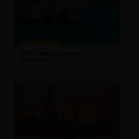
KIRÁLY REPJEGYEK
Korfu repjegy júniusra már 33
470 Ft-tól
KRISZTÍNA
MÁJUS 13, 2026
SZERZŐ