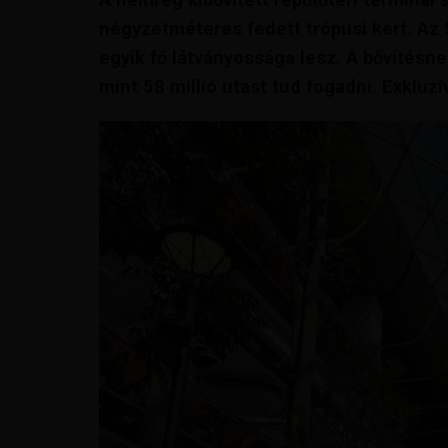
négyzetméteres fedett trópusi kert. Az 
egyik fő látványossága lesz. A bővítésn
mint 58 millió utast tud fogadni. Exkluzí