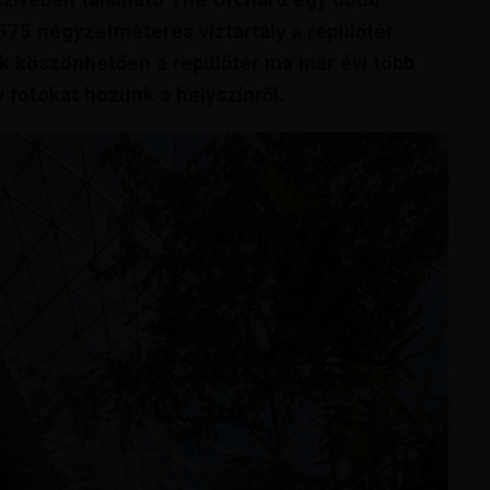
575 négyzetméteres víztartály a repülőtér
ek köszönhetően a repülőtér ma már évi több
v fotókat hozunk a helyszínről.