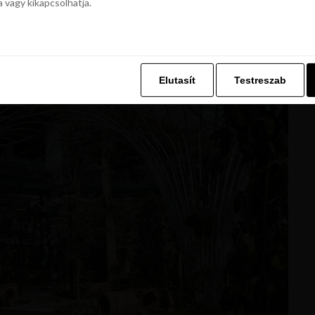
a vagy kikapcsolhatja.
z. Ez lehetővé teszi számunkra, hogy böngészési adatait a Repjegykiály.h
a vagy kikapcsolhatja.
Elutasít
Testreszab
Elutasít
Testreszab