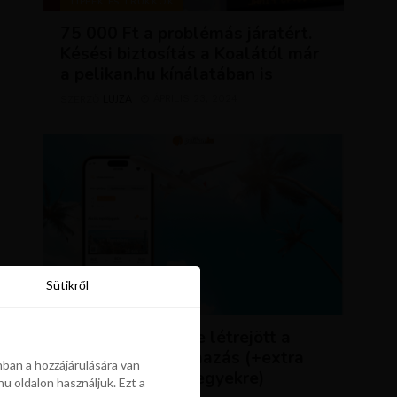
TIPPEK ÉS TRÜKKÖK
75 000 Ft a problémás járatért.
Késési biztosítás a Koalától már
a pelikan.hu kínálatában is
LUJZA
ÁPRILIS 23, 2024
SZERZŐ
Sütikről
Sütikről
HÍREK
ÚJDONSÁG: végre létrejött a
Pelikán.hu alkalmazás (+extra
ban a hozzájárulására van
kedvezmény repjegyekre)
u oldalon használjuk. Ezt a
ban a hozzájárulására van