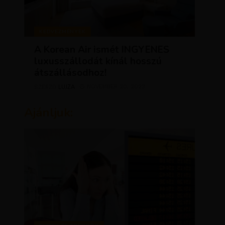
KEDVEZMÉNYEK
A Korean Air ismét INGYENES
luxusszállodát kínál hosszú
átszállásodhoz!
LUJZA
NOVEMBER 20, 2023
SZERZŐ
Ajánljuk: