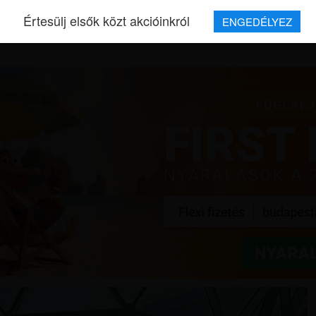
Értesülj elsők közt akcióinkról
ENGEDÉLYEZ
REPJEGYEK
MAGAZIN
UTAZÁSOK
HÍREK
RÓLUNK