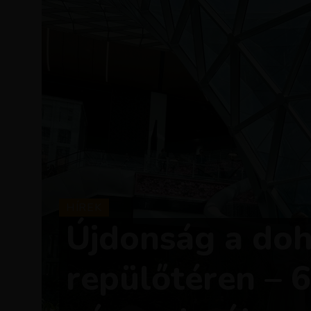
HÍREK
Újdonság a doh
repülőtéren – 