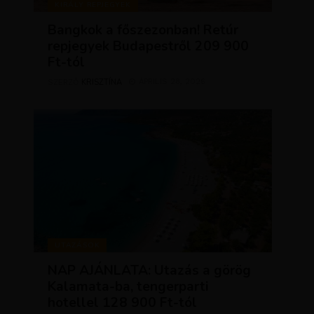
KIRÁLY REPJEGYEK
Bangkok a főszezonban! Retúr
repjegyek Budapestről 209 900
Ft-tól
KRISZTÍNA
ÁPRILIS 28, 2026
SZERZŐ
UTAZÁSOK
NAP AJÁNLATA: Utazás a görög
Kalamata-ba, tengerparti
hotellel 128 900 Ft-tól