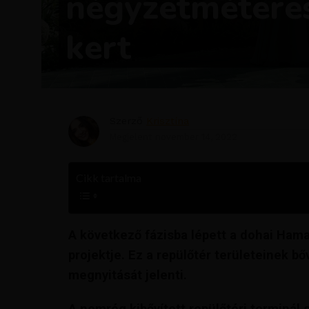
négyzetméteres
kert
Szerző
Krisztína
Megjelent
november 14, 2022
Cikk tartalma
A következő fázisba lépett a dohai Hama
projektje. Ez a repülőtér területeinek b
megnyitását jelenti.
A nemrég kibővített repülőtéri terminál