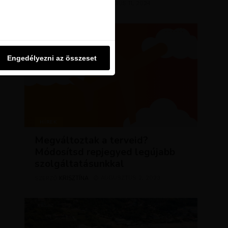
KRISZTÍNA
MÁRCIUS 11, 2024
SZERZŐ
u oldalon használjuk. Ezt a
Engedélyezni az összeset
Engedélyezni az összeset
HÍREK
Megváltoztak a terveid?
Módosítsd repjegyed legújabb
szolgáltatásunkkal
KRISZTÍNA
AUGUSZTUS 2, 2023
SZERZŐ