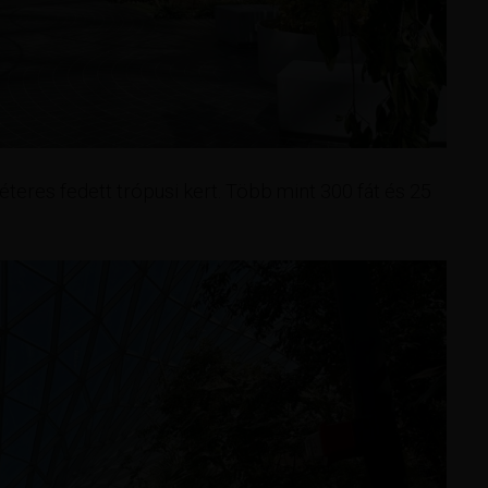
res fedett trópusi kert. Több mint 300 fát és 25